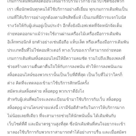
เกมการเดิมพันสล็อตออนไลน์มารวบรวมไว้ภายในเว็บไซต์ของพวก
เรา เพื่อนักพนันทุกคนได้ใช้บริการอย่างดีเยี่ยม ทุกเกมการเดิมพันเป็น
เกมที่ให้บริการอย่างถูกต้องตามลิขสิทธิ์แท้ เป็นเกมที่มีการแจกโบนัส
รางวัลให้กับผู้เล่นอยู่เป็นประจำ อีกทั้งยังมีเอฟเฟคที่จัดหนักจัดเต็ม
ถ่ายทอดออกมาแม้ว่าจะใช้งานผ่านเครื่องไม้เครื่องมือการเดิมพัน
อิเล็กทรอนิกส์ ยกตัวอย่างเช่นมือถือ แท็บเล็ต หรือเครื่องมือการเดิมพัน
ประเภทอื่นที่ไม่ใช่คอมพิวเตอร์ ทางเว็บของเราก็สามารถถ่ายทอด
เกมการเดิมพันสล็อตออนไลน์ให้มีความคมชัด รวมไปถึงเสียงเพลงที่
ช่วยสร้างความตื่นตาตื่นใจให้กับการลงพนัน ทำให้การลงพนันเกม
สล็อตออนไลน์ของพวกเรานั้นเป็นเว็บที่ดีที่สุด เป็นเว็บที่ไม่ว่าใครก็
ต่าง คิดที่จะทดลองเข้ามาใช้บริการสักหนึ่งครั้ง
สมัครเล่นสล็อตค่าย สล็อตpg พวกเราดียังไง
สำหรับผู้เล่นที่พอใจจะลงทะเบียนเข้ามาใช้บริการกับเว็บ สล็อตpg
สล็อตpg ผ่านโครงข่ายแห่งนี้ เรามีข้อดีสำหรับในการให้บริการมาก
ไม่น้อยเลยทีเดียว ที่จะสามารถช่วยให้นักพนันนั้น ได้เดิมพันกับ
เว็บไซต์ที่ดี และมีมาตรฐานสูงที่สุด ซึ่งนักเดิมพันที่สนใจอยากจะเข้า
มาลองใช้บริการกับพวกเราสามารถทำได้อย่างราบรื่น และเมื่อสมัคร