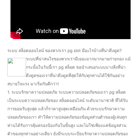
ระบบ สล็อตออนไลน์ ของพวกเรา pg slot มีอะไรบ้างที่น่าดึงดูด?
ระบบที่น่าสนใจของพวกเรามีเยอะมากมากมายก่ายกอง แม้
กระนั้นในวันนี้เรา pg สล็อต ขอนำเสนอระบบบางสิ่งที่น่า
ดึงดูดของเราที่น่าดึงดูดที่สุดให้กับทุกท่านได้ใช้กันอย่าง
สบายใจแรง มาเริ่มกันดีกว่า!
1. ระบบรักษาความปลอดภัย ระบบความปลอดภัยของเรา pg สล็อต
เป็นระบบความปลอดภัยของ สล็อตออนไลน์ ระดับนานาชาติ ที่ได้รับ
การยอมรับสูงสุด แล้วก็ราคาสูงสุดเหมือนกัน ด้วยระบบรักษาความ
ปลอดภัยของเรา ทำให้ความปลอดภัยของข้อมูลส่วนตัวของผู้เล่นทุก
ท่านได้รับการคุ้มครองป้องกันในขั้นสูง และไม่ใช่เพียงแค่ข้อมูลส่วน
ตัวของทุกท่านอย่างเดียว ยังมีระบบระเบียบรักษาความปลอดภัยของ