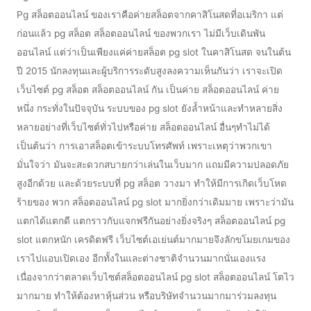
Pg สล็อตออนไลน์ ของเราคือค่ายสล็อตจากคาสิโนสดที่อเมริกา แต่
ก่อนแล้ว pg สล็อต สล็อตออนไลน์ ของพวกเรา ไม่มีเว็บเดินพัน
ออนไลน์ แต่ว่าเป็นเพียงแค่ค่ายสล็อต pg slot ในคาสิโนสด จนในต้น
ปี 2015 นักลงทุนและผู้บริการระดับสูงลงความเห็นกันว่า เราจะเปิด
เว็บไซต์ pg สล็อต สล็อตออนไลน์ กัน เป็นค่าย สล็อตออนไลน์ ค่าย
หนึ่ง กระทั่งในปัจจุบัน ระบบของ pg slot ยังล้ำหน้าและทำหลายสิ่ง
หลายอย่างที่เว็บไซต์ทั่วไปหรือค่าย สล็อตออนไลน์ อื่นๆทำไม่ได้
เป็นต้นว่า การเอาสล็อตเข้าระบบโทรศัพท์ เพราะเหตุว่าพวกเขา
มั่นใจว่า มันจะสะดวกสบายกว่าเล่นในเว็บมาก แถมมีความปลอดภัย
สูงอีกด้วย และด้วยระบบที่ pg สล็อต วางมา ทำให้มีการเกิดเว็บโหด
ร้ายของ พวก สล็อตออนไลน์ pg slot มากยิ่งกว่าเดิมมาย เพราะว่ามัน
แตกได้แตกดี แตกราวกับแจกฟรีกันอย่างยิ่งจริงๆ สล็อตออนไลน์ pg
slot แตกหนัก เครดิตฟรี เว็บไซต์เอเย่นต์มากมายจึงลักขโมยเกมของ
เราไปแอบเปิดเอง อีกทั้งในและต่างชาติจำนวนมากนั่นเองแรง
เนื่องจากว่าตลาดเว็บไซต์สล็อตออนไลน์ pg slot สล็อตออนไลน์ โตไว
มากมาย ทำให้ต้องหาหุ้นส่วน หรือบริษัทจำนวนมากมาร่วมลงทุน