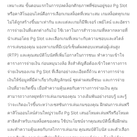
เหมาะสม ขั้นตอนแรกในการปลดล็อกศักยภาพที่ซ่อนอยู่ของ Pg Slot
หรือคาสิโนออนไลน์คือการเลือกเกมสล็อตที่เหมาะสม เกมสล็อตทุกเกม
ไม่ได้ถูกสร้างขึ้นมาเท่ากัน และแต่ละเกมก็มีฟีเจอร์ เพย์ไลน์ และอัตรา
การจ่ายเงินที่แตกต่างกันไป ใช้เวลาในการสำรวจเกมที่หลากหลายที่
นำเสนอโดย Pg Slot และเลือกเกมที่เหมาะกับความชอบและสไตล์
การเล่นของคุณ มองหาเกมที่มีเปอร์เซ็นต์ผลตอบแทนต่อผู้เล่นสูง
(RTP) และคุณสมบัติโบนัสที่เพิ่มโอกาสในการชนะ ทำความเข้าใจ
ตารางการจ่ายเงิน ก่อนหมุนวงล้อ สิ่งสำคัญคือต้องเข้าใจตารางการ
จ่ายเงินของเกม Pg Slot ที่เลือกอย่างละเอียดถี่ถ้วน ตารางการจ่าย
เงินให้ข้อมูลที่มีค่าเกี่ยวกับสัญลักษณ์ ชุดค่าผสมที่ชนะ และการจ่าย
เงินที่อาจเกิดขึ้น เมื่อทำความคุ้นเคยกับตารางการจ่ายเงิน คุณ
สามารถวางกลยุทธ์การเล่นเกมของคุณ วางเดิมพันอย่างรอบรู้ และรู้
ว่าจะเกิดอะไรขึ้นระหว่างเซสชันการเล่นเกมของคุณ ฝึกฝนการเล่นฟรี
คาสิโนออนไลน์ส่วนใหญ่รวมถึง Pg Slot เสนอโหมดเล่นฟรีหรือโหมด
สาธิตสำหรับเกมสล็อตของตน ใช้ประโยชน์จากคุณสมบัตินี้เพื่อฝึกฝน
และทำความคุ้นเคยกับกลไกการเล่นเกม คุณสมบัติโบนัส และตัวเลือก