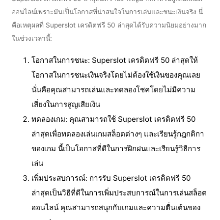
ออนไลน์เพราะมันเป็นโอกาสที่น่าสนใจในการเล่นและชนะเงินจริง นี่
คือเหตุผลที่ Superslot เครดิตฟรี 50 ล่าสุดได้รับความนิยมอย่างมาก
ในช่วงเวลานี้:
โอกาสในการชนะ: Superslot เครดิตฟรี 50 ล่าสุดให้
โอกาสในการชนะเงินจริงโดยไม่ต้องใช้เงินของคุณเลย
นั่นคือคุณสามารถเล่นและทดลองโชคโดยไม่มีความ
เสี่ยงในการสูญเสียเงิน
ทดลองเกม: คุณสามารถใช้ Superslot เครดิตฟรี 50
ล่าสุดเพื่อทดลองเล่นเกมสล็อตต่างๆ และเรียนรู้กฎกติกา
ของเกม นี้เป็นโอกาสที่ดีในการฝึกฝนและเรียนรู้วิธีการ
เล่น
เพิ่มประสบการณ์: การรับ Superslot เครดิตฟรี 50
ล่าสุดเป็นวิธีที่ดีในการเพิ่มประสบการณ์ในการเล่นสล็อต
ออนไลน์ คุณสามารถสนุกกับเกมและความตื่นเต้นของ