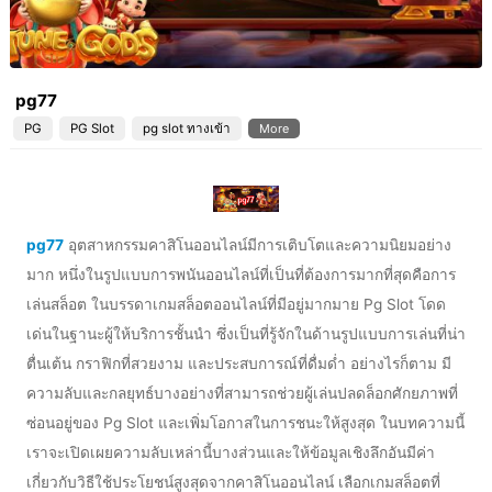
pg77
PG
PG Slot
pg slot ทางเข้า
More
pg77
อุตสาหกรรมคาสิโนออนไลน์มีการเติบโตและความนิยมอย่าง
มาก หนึ่งในรูปแบบการพนันออนไลน์ที่เป็นที่ต้องการมากที่สุดคือการ
เล่นสล็อต ในบรรดาเกมสล็อตออนไลน์ที่มีอยู่มากมาย Pg Slot โดด
เด่นในฐานะผู้ให้บริการชั้นนำ ซึ่งเป็นที่รู้จักในด้านรูปแบบการเล่นที่น่า
ตื่นเต้น กราฟิกที่สวยงาม และประสบการณ์ที่ดื่มด่ำ อย่างไรก็ตาม มี
ความลับและกลยุทธ์บางอย่างที่สามารถช่วยผู้เล่นปลดล็อกศักยภาพที่
ซ่อนอยู่ของ Pg Slot และเพิ่มโอกาสในการชนะให้สูงสุด ในบทความนี้
เราจะเปิดเผยความลับเหล่านี้บางส่วนและให้ข้อมูลเชิงลึกอันมีค่า
เกี่ยวกับวิธีใช้ประโยชน์สูงสุดจากคาสิโนออนไลน์ เลือกเกมสล็อตที่