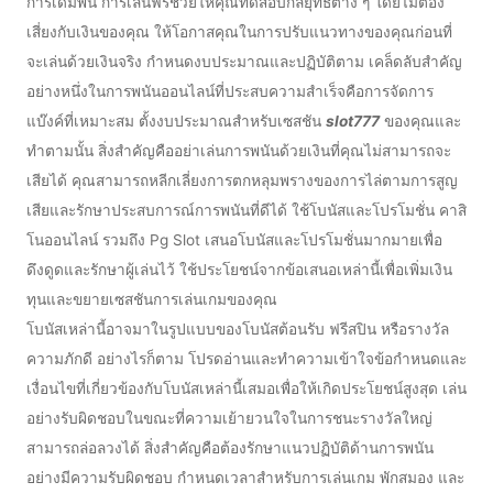
การเดิมพัน การเล่นฟรีช่วยให้คุณทดสอบกลยุทธ์ต่าง ๆ โดยไม่ต้อง
เสี่ยงกับเงินของคุณ ให้โอกาสคุณในการปรับแนวทางของคุณก่อนที่
จะเล่นด้วยเงินจริง กำหนดงบประมาณและปฏิบัติตาม เคล็ดลับสำคัญ
อย่างหนึ่งในการพนันออนไลน์ที่ประสบความสำเร็จคือการจัดการ
แบ๊งค์ที่เหมาะสม ตั้งงบประมาณสำหรับเซสชัน
slot777
ของคุณและ
ทำตามนั้น สิ่งสำคัญคืออย่าเล่นการพนันด้วยเงินที่คุณไม่สามารถจะ
เสียได้ คุณสามารถหลีกเลี่ยงการตกหลุมพรางของการไล่ตามการสูญ
เสียและรักษาประสบการณ์การพนันที่ดีได้ ใช้โบนัสและโปรโมชั่น คาสิ
โนออนไลน์ รวมถึง Pg Slot เสนอโบนัสและโปรโมชั่นมากมายเพื่อ
ดึงดูดและรักษาผู้เล่นไว้ ใช้ประโยชน์จากข้อเสนอเหล่านี้เพื่อเพิ่มเงิน
ทุนและขยายเซสชันการเล่นเกมของคุณ
โบนัสเหล่านี้อาจมาในรูปแบบของโบนัสต้อนรับ ฟรีสปิน หรือรางวัล
ความภักดี อย่างไรก็ตาม โปรดอ่านและทำความเข้าใจข้อกำหนดและ
เงื่อนไขที่เกี่ยวข้องกับโบนัสเหล่านี้เสมอเพื่อให้เกิดประโยชน์สูงสุด เล่น
อย่างรับผิดชอบในขณะที่ความเย้ายวนใจในการชนะรางวัลใหญ่
สามารถล่อลวงได้ สิ่งสำคัญคือต้องรักษาแนวปฏิบัติด้านการพนัน
อย่างมีความรับผิดชอบ กำหนดเวลาสำหรับการเล่นเกม พักสมอง และ