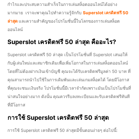
กำไรและประสบความสำเร็จในการเล่นสล็อตออนไลน์ได้อย่าง
มากมาย เราจะพาคุณไปทำความรู้จักกับ
Superslot เครดิตฟรี 50
ล่าสุด
และความสำคัญของโปรโมชั่นนี้ในโลกของการเล่นสล็อต
ออนไลน์
Superslot เครดิตฟรี 50 ล่าสุด คืออะไร?
Superslot เครดิตฟรี 50 ล่าสุด เป็นโปรโมชั่นที่ Superslot เสนอให้
กับผู้เล่นใหม่และสมาชิกเดิมเพื่อเพิ่มโอกาสในการเล่นสล็อตออนไลน์
โดยที่ไม่ต้องฝากเงินเข้าบัญชี คุณจะได้รับเครดิตฟรีมูลค่า 50 บาท ที่
คุณสามารถนำไปใช้ในการเดิมพันและเล่นเกมสล็อตได้ โดยมีโอกาส
ที่คุณจะชนะเงินจริง โปรโมชั่นนี้มีเวลาจำกัดเพราะมันเป็นโปรโมชั่นที่
น่าสนใจอย่างมาก ดังนั้น คุณควรรีบลงทะเบียนและรับเครดิตฟรีทันที
ที่มีโอกาส
การใช้ Superslot เครดิตฟรี 50 ล่าสุด
การใช้ Superslot เครดิตฟรี 50 ล่าสุดมีขั้นตอนง่ายๆ ต่อไปนี้: