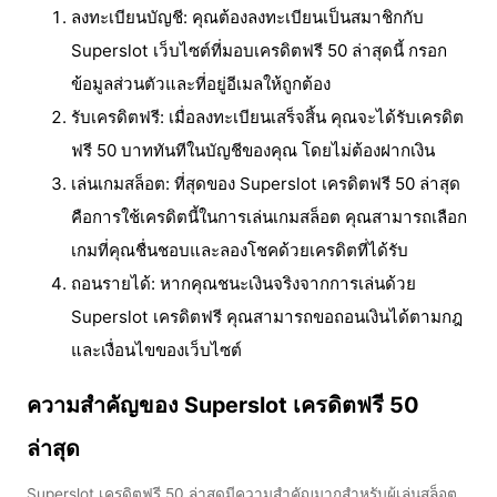
ลงทะเบียนบัญชี: คุณต้องลงทะเบียนเป็นสมาชิกกับ
Superslot เว็บไซต์ที่มอบเครดิตฟรี 50 ล่าสุดนี้ กรอก
ข้อมูลส่วนตัวและที่อยู่อีเมลให้ถูกต้อง
รับเครดิตฟรี: เมื่อลงทะเบียนเสร็จสิ้น คุณจะได้รับเครดิต
ฟรี 50 บาททันทีในบัญชีของคุณ โดยไม่ต้องฝากเงิน
เล่นเกมสล็อต: ที่สุดของ Superslot เครดิตฟรี 50 ล่าสุด
คือการใช้เครดิตนี้ในการเล่นเกมสล็อต คุณสามารถเลือก
เกมที่คุณชื่นชอบและลองโชคด้วยเครดิตที่ได้รับ
ถอนรายได้: หากคุณชนะเงินจริงจากการเล่นด้วย
Superslot เครดิตฟรี คุณสามารถขอถอนเงินได้ตามกฎ
และเงื่อนไขของเว็บไซต์
ความสำคัญของ Superslot เครดิตฟรี 50
ล่าสุด
Superslot เครดิตฟรี 50 ล่าสุดมีความสำคัญมากสำหรับผู้เล่นสล็อต