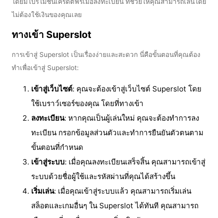
โดยมีโปรโมชั่นเครดิตฟรีเมื่อลงทะเบียน ที่ช่วยให้คุณสามารถเล่นโดย
ไม่ต้องใช้เงินของคุณเลย
ทางเข้า Superslot
การเข้าสู่ Superslot เป็นเรื่องง่ายและสะดวก นี่คือขั้นตอนที่คุณต้อง
ทำเพื่อเข้าสู่ Superslot:
เข้าสู่เว็บไซต์
: คุณจะต้องเข้าสู่เว็บไซต์ Superslot โดย
ใช้เบราว์เซอร์ของคุณ โดยที่ทางเข้า
ลงทะเบียน
: หากคุณเป็นผู้เล่นใหม่ คุณจะต้องทำการลง
ทะเบียน กรอกข้อมูลส่วนตัวและทำการยืนยันตัวตนตาม
ขั้นตอนที่กำหนด
เข้าสู่ระบบ
: เมื่อคุณลงทะเบียนเสร็จสิ้น คุณสามารถเข้าสู่
ระบบด้วยชื่อผู้ใช้และรหัสผ่านที่คุณได้สร้างขึ้น
เริ่มเล่น
: เมื่อคุณเข้าสู่ระบบแล้ว คุณสามารถเริ่มเล่น
สล็อตและเกมอื่นๆ ใน Superslot ได้ทันที คุณสามารถ