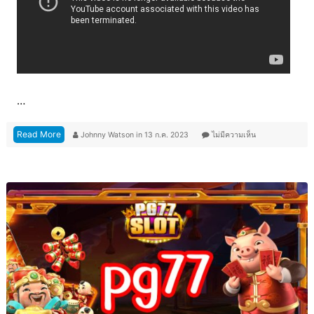
…
Read More
Johnny Watson
in
13 ก.ค. 2023
ไม่มีความเห็น