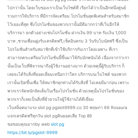
ไปกว่านั้น โดยเว็บของเราเป็นเว็บไซต์ที่ เรียกได้ว่าเป็นอีกหนึ่งศูนย์
รวมการให้บริการ ที่มีการจัดเตรียม โปรโมชั่นสุดพิเศษสำหรับสมาชิก
ไว้เยอะที่สุด ซึ่งโปรโมชั่นของพวกเรานั้นมีดีมากกว่าที่เว็บอีกให้
บริการมา ยกตัวอย่างเช่นโปรโมชั่น ฝากเงิน 99 บาท รับเงิน 1,000
บาท ,ชวนเพื่อนฝูงรับเครดิตฟรี,เช็คอินครบ 3 วันรับโบนัสฟรี ซึ่งเป็น
โปรโมชั่นสำหรับสมาชิกที่เข้าใช้บริการกับเราโดยเฉพาะ ที่เรา
สามารถตระเตรียมโปรโมชั่นนี้ขึ้นมาให้กับนักพนันได้ เนื่องจากว่าเรา
นั้นเป็นเว็บที่พิจารณาถึงผู้ใช้งานอย่างมาก ด้วยเหตุนี้ผู้รับบริการ ก็
เลยจะได้รับสิ่งที่ยอดเยี่ยมเหนือกว่าใคร บริการบนเว็บไซต์ ของพวก
เรานั้นเปิดขึ้นเพื่อ ให้สมาชิกทุกท่านได้รับสิ่งที่ ไม่เคยมีมาก่อน เพราะ
พวกเราจัดหนักจัดเต็มในเรื่องโปรโมชั่น ด้วยเหตุนั้นโปรโมชั่นของ
พวกเราก็เลยเป็นสิ่งที่ยั่วยวนใจผู้ใช้งานได้ดีเยี่ยม
เว็บสล็อตมาแรง slot pg pgslot9999.co 30 พฤษภา 66 Rosaura
แจกเครดิตฟรีทุกวัน slot pgคินยอดเสีย Top 86
ขอขอบคุณมากby web
slot pg
https://bit.ly/pgslot-9999