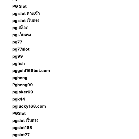
PG Slot
pg slot ทางเข้า
pg slot เว็บตรง
pg สล็อต
pg เว็บตรง
pg77
pg77slot
pg99
pgfish
pggold168bet.com
pgheng
Pgheng99
pgjoker69
pgk44
pglucky168.com
PGSlot
pgslot เว็บตรง
pgslot168
pgslot77