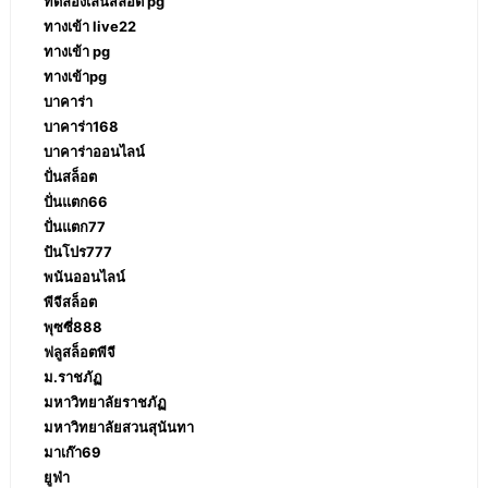
ทดลองเล่นสล็อต pg
ทางเข้า live22
ทางเข้า pg
ทางเข้าpg
บาคาร่า
บาคาร่า168
บาคาร่าออนไลน์
ปั่นสล็อต
ปั่นแตก66
ปั่นแตก77
ปันโปร777
พนันออนไลน์
พีจีสล็อต
พุซซี่888
ฟลูสล็อตพีจี
ม.ราชภัฏ
มหาวิทยาลัยราชภัฏ
มหาวิทยาลัยสวนสุนันทา
มาเก๊า69
ยูฟ่า