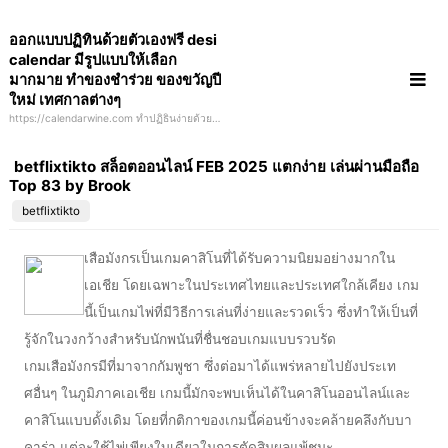
Skip
ออกแบบปฏิทินด้วยตัวเองฟรี desi
to
calendar มีรูปแบบให้เลือก
content
มากมาย ทำของชำร่วย ของขวัญปี
ใหม่ เทศกาลต่างๆ
https://calendarwine.com ทำปฏิธินง่ายด้วย
ตัวเอง เป็นของขวัญให้เพื่อของคุณ indian
calendar ปฏิทินออนไลน์ที่ใช้ร่วมกันสำหรับ
betflixtikto สล็อตออนไลน์ FEB 2025 แตกง่าย เล่นผ่านมือถือ
ธุรกิจของคุณ
Top 83 by Brook
betflixtikto
เสือมังกรเป็นเกมคาสิโนที่ได้รับความนิยมอย่างมากใน
เอเชีย โดยเฉพาะในประเทศไทยและประเทศใกล้เคียง เกม
นี้เป็นเกมไพ่ที่มีวิธีการเล่นที่ง่ายและรวดเร็ว ซึ่งทำให้เป็นที่
รู้จักในวงกว้างสำหรับนักพนันที่ชื่นชอบเกมแบบรวบรัด
เกมเสือมังกรมีที่มาจากกัมพูชา ซึ่งต่อมาได้แพร่หลายไปยังประเท
ศอื่นๆ ในภูมิภาคเอเชีย เกมนี้มักจะพบเห็นได้ในคาสิโนออนไลน์และ
คาสิโนแบบดั้งเดิม โดยที่กติกาของเกมนี้ค่อนข้างจะคล้ายคลึงกับบา
คาร่า แต่จะใช้ไพ่เพียงใบเดียวในการตัดสินผลแพ้ชนะ