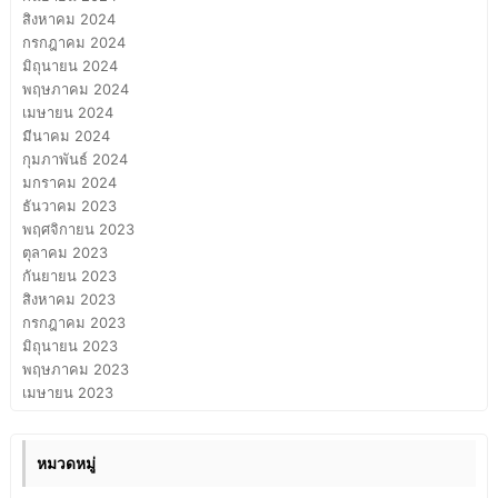
สิงหาคม 2024
กรกฎาคม 2024
มิถุนายน 2024
พฤษภาคม 2024
เมษายน 2024
มีนาคม 2024
กุมภาพันธ์ 2024
มกราคม 2024
ธันวาคม 2023
พฤศจิกายน 2023
ตุลาคม 2023
กันยายน 2023
สิงหาคม 2023
กรกฎาคม 2023
มิถุนายน 2023
พฤษภาคม 2023
เมษายน 2023
หมวดหมู่