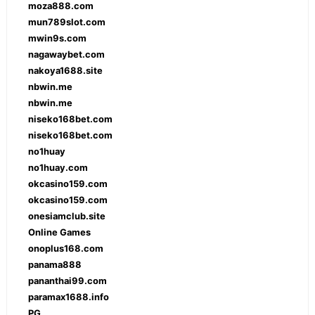
moza888.com
mun789slot.com
mwin9s.com
nagawaybet.com
nakoya1688.site
nbwin.me
nbwin.me
niseko168bet.com
niseko168bet.com
no1huay
no1huay.com
okcasino159.com
okcasino159.com
onesiamclub.site
Online Games
onoplus168.com
panama888
pananthai99.com
paramax1688.info
PG