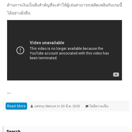
ด้านการเงินเป็นสิ่งสำคัญที่จะทำให้ผู้เล่นสามารถเพลิดเพลินกับเกมนี้
ได้อย่างยั่งยืน
…
Read More
Johnny Watson
in
30 มี.ค. 2025
ไม่มีความเห็น
Search