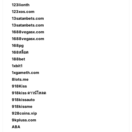
123lionth
123xos.com
13satanbets.com
13satanbets.com
1688vegasx.com
1688vegasx.com
168pg
168สล็อต
188bet
1xbit1
1xgameth.com
8lots.me
918Kiss
918kiss ดาวน์โหลด
918kissauto
918kissme
928coins.vip
9kpluss.com
ABA