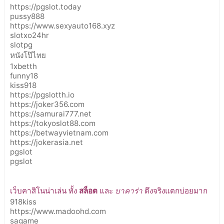
https://pgslot.today
pussy888
https://www.sexyauto168.xyz
slotxo24hr
slotpg
หนังโป๊ไทย
1xbetth
funny18
kiss918
https://pgslotth.io
https://joker356.com
https://samurai777.net
https://tokyoslot88.com
https://betwayvietnam.com
https://jokerasia.net
pgslot
pgslot
เว็บคาสิโนน่าเล่น ทั้ง
สล็อต
และ
บาคาร่า
ตึงจริงแตกบ่อยมาก
918kiss
https://www.madoohd.com
sagame