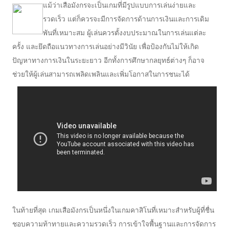
แม้ว่าเสือมังกรจะเป็นเกมที่มีรูปแบบการเล่นง่ายและ
รวดเร็ว แต่ก็ควรจะมีการจัดการด้านการเงินและการเดิม
พันที่เหมาะสม ผู้เล่นควรตั้งงบประมาณในการเล่นแต่ละ
ครั้ง และยึดถือแนวทางการเล่นอย่างมีวินัย เพื่อป้องกันไม่ให้เกิด
ปัญหาทางการเงินในระยะยาว อีกทั้งการศึกษากลยุทธ์ต่างๆ ก็อาจ
ช่วยให้ผู้เล่นสามารถเพลิดเพลินและเพิ่มโอกาสในการชนะได้
ในท้ายที่สุด เกมเสือมังกรเป็นหนึ่งในเกมคาสิโนที่เหมาะสำหรับผู้ที่ชื่น
ชอบความท้าทายและความรวดเร็ว การเข้าใจพื้นฐานและการจัดการ