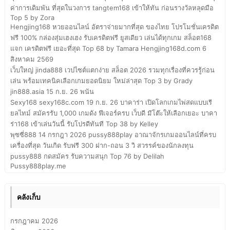
ค่าการเดิมพัน ที่สุดในวงการ tangtem168 เข้าให้ทัน ก่อนรางวัลหลุดมือ
Top 5 by Zora
Hengjing168 หวยออนไลน์ อัตราจ่ายมากที่สุด ของไทย โปรโมชั่นเครดิต
ฟรี 100% กล่องสุ่มเฮงเฮง รับเครดิตฟรี ยูสเดียว เล่นได้ทุกเกม สล็อต168
แจก เครดิตฟรี เยอะที่สุด Top 68 by Tamara Hengjing168d.com 6
สิงหาคม 2569
เว็บใหญ่ jinda888 เวปไซต์แตกง่าย สล็อต 2026 รวมทุกเรื่องที่ควรรู้ก่อน
เล่น พร้อมเทคนิคเลือกเกมยอดนิยม ใหม่ล่าสุด Top 3 by Grady
jin888.asia 15 ก.ย. 26 พนัน
Sexy168 sexy168c.com 19 ก.ย. 26 บาคาร่า เปิดโลกเกมไพ่สดแบบเรี
ยลไทม์ สมัครรับ 1,000 เกมดัง ฟีเจอร์ครบ เว็บดี มีโต๊ะให้เลือกเยอะ บาคา
ร่า168 เข้าเล่นวันนี้ รับโปรดีทันที Top 38 by Kelley
พุซซี่888 14 กรกฎา 2026 pussy888play อาณาจักรเกมออนไลน์ที่ครบ
เครื่องที่สุด วันเกิด รับฟรี 300 ฝาก-ถอน 3 วิ สวรรค์ของนักลงทุน
pussy888 กดสมัคร รับความสนุก Top 76 by Delilah
Pussy888play.me
คลังเก็บ
กรกฎาคม 2026