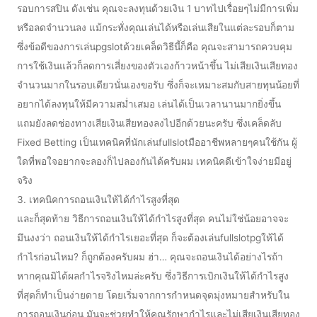
รอบการสปิน ดังเช่น คุณจะลงทุนด้วยเงิน 1 บาทไปเรื่อยๆไม่มีการเพิ่ม
หรือลดจำนวนลง แม้กระทั่งคุณเล่นได้หรือเล่นเสียในแต่ละรอบก็ตาม
ซึ่งข้อดีของการเล่นpgslotด้วยเคล็ดวิธีนี้ก็คือ คุณจะสามารถควบคุม
การใช้เงินแล้วก็ลดการเสี่ยงของตัวเองก้าวหน้าขึ้น ไม่เสียเงินเสียทอง
จำนวนมากในรอบเดียวนั่นเองขอรับ ซึ่งก็จะเหมาะสมกับสายทุนน้อยที่
อยากได้ลงทุนให้มีความสม่ำเสมอ เล่นได้เป็นเวลานานมากยิ่งขึ้น
แถมยังลดช่องทางเสียเงินเสียทองลงไปอีกด้วยนะครับ ซึ่งเคล็ดลับ
Fixed Betting เป็นเทคนิคที่นักเล่นfullslotมืออาชีพหลายๆคนใช้กัน ผู้
ใดที่พอใจอยากจะลองก็ไปลองกันได้ครับผม เทคนิคดีเข้าใจง่ายมีอยู่
จริง
3. เทคนิคการถอนเงินให้ได้กำไรสูงที่สุด
และก็สุดท้าย วิธีการถอนเงินให้ได้กำไรสูงที่สุด คนไม่ใช่น้อยอาจจะ
มึนงงว่า ถอนเงินให้ได้กำไรเยอะที่สุด ก็จะต้องเล่นfullslotpgให้ได้
กำไรก่อนไหม? ก็ถูกต้องครับผม ฮ่า… คุณจะถอนเงินได้อย่างไรถ้า
หากคุณมิได้ผลกำไรจริงไหมล่ะครับ ซึ่งวิธีการเบิกเงินให้ได้กำไรสูง
ที่สุดก็ทำเป็นง่ายดาย โดยเริ่มจากการกำหนดจุดมุ่งหมายสำหรับใน
การถอนเงินก่อน มันจะช่วยทำให้คุณรักษากำไรและไม่เสียเงินเสียทอง