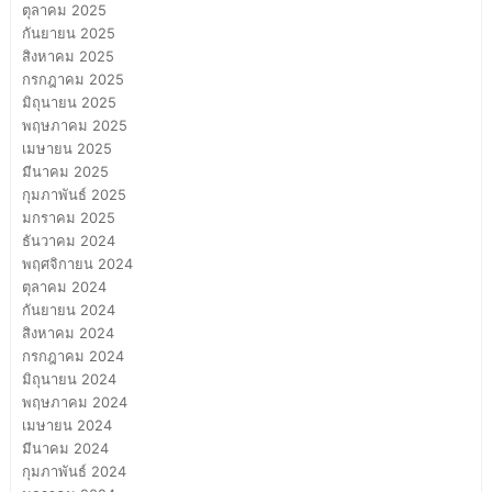
ตุลาคม 2025
กันยายน 2025
สิงหาคม 2025
กรกฎาคม 2025
มิถุนายน 2025
พฤษภาคม 2025
เมษายน 2025
มีนาคม 2025
กุมภาพันธ์ 2025
มกราคม 2025
ธันวาคม 2024
พฤศจิกายน 2024
ตุลาคม 2024
กันยายน 2024
สิงหาคม 2024
กรกฎาคม 2024
มิถุนายน 2024
พฤษภาคม 2024
เมษายน 2024
มีนาคม 2024
กุมภาพันธ์ 2024