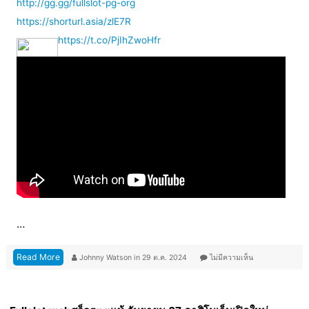
http://gg.gg/fullslot-pg-org
https://shorturl.asia/zlE7R
https://t.co/PjIhZwoHfr
…
Read More
Johnny Watson
in
29 ต.ค. 2024
ไม่มีความเห็น