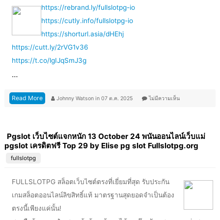
https://rebrand.ly/fullslotpg-io
https://cutly.info/fullslotpg-io
https://shorturl.asia/dHEhj
https://cutt.ly/2rVG1v36
https://t.co/lgIJqSmJ3g
…
Read More
Johnny Watson
in
07 ต.ค. 2025
ไม่มีความเห็น
Pgslot เว็บไซต์แจกหนัก 13 October 24 พนันออนไลน์เว็บแม่
pgslot เครดิตฟรี Top 29 by Elise pg slot Fullslotpg.org
fullslotpg
FULLSLOTPG สล็อตเว็บไซต์ตรงที่เยี่ยมที่สุด รับประกัน
เกมสล็อตออนไลน์ลิขสิทธิ์แท้ มาตรฐานสุดยอดจำเป็นต้อง
ตรงนี้เพียงแค่นั้น!