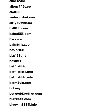
allbet24hr
allone745s.com
alot666
ambnovabet.com
askyouwin888
ba88th.com
babet555.com
Baccarat
baj88thbz.com
baslot168
bbp168.me
bestbet
betflixtikto
betflixtikto.info
betflixtikto.info
betm4vip.com
betway
betworld369hot.com
bio285th.com
bluewin8888.info