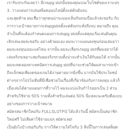
เรารับประกันเลยว่า มีเกมpg slotนั้นของคุณบนเว็บไซต์ของเราแน่ๆ
3. วางแผนการเล่นสล็อตออนไลน์ตั้งแต่ต้นยันจบ
และสุดท้าย ผมเชื่อว่าทุกคนน่าจะมองเห็นกันจนเบื่อแล้วล่ะขอรับ กับ
การวางเป้าหมายการเล่นpgslotตั้งแต่ต้นกระทั่งถึงจบ หมายถึง คุณ
จำเป็นที่จะต้องกำหนดแผนการเล่นpg slotตั้งแต่คุณเริ่มเล่นยันคุณ
เลิกเล่นเลยล่ะขอรับ อย่างตัวผมเอง ผมจะวางแผนลงทุนก่อนเสมอว่า
ผมจะลงทุนเยอะแค่ไหน จากนั้น ผมจะเลือกเกมpg slotที่ผมอยากได้
เล่นจริงๆเหมาะสมกับผมจริงๆรวมทั้งน่าจะทำเงินให้กับผมได้ จากนั้น
ผมจะทดลองหาเทคนิคการเล่นpg slotที่น่าจะช่วยให้ผมสามารถเข้า
ถึงแจ็กพอเพียงตของเกมได้ง่ายดายมากยิ่งขึ้น บากบั่นใช้ประโยชน์
ต่างๆจากโปรโมชั่นที่มีเพื่อช่วยในเรื่องที่เกี่ยวข้องกับการลงทุน แล้วก็
เมื่อเล่นได้ตามแผนการที่วางไว้ ผมจะแบ่งเงินกำไรออกเป็น 2 ส่วน
สำหรับใช้จ่าย 50% รวมทั้งสำหรับเล่นต่อ 50% นี่แหละนะครับคือแบบ
อย่างของการวางเป้าหมาย
สมัครสมาชิกใหม่กับ FULLSLOTPG ได้แล้ววันนี้ สมัครเป็นสมาชิก
ใหม่ฟรี ไม่เสียค่าใช้จ่ายแน่ๆ สมัครเลย!
เป็นยังไงบ้างขอรับกับ การให้ความใส่ใจกับ 3 สิ่งนี้ในการเล่นสล็อต