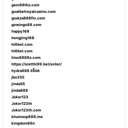
gem99ths.com
goatbetroyalcasino.com
goatza888fin.com
gowingo88.com
happy168
hengjing168
hi6bet.com
hi6bet.com
hiso8888s.com
https://sretthi99.bet/enter/
hydra888 สล็อต
jbo355
jinda55
jinda888
Joker123
Joker123th
Joker123th.com
khumsup888.me
kingdom66n