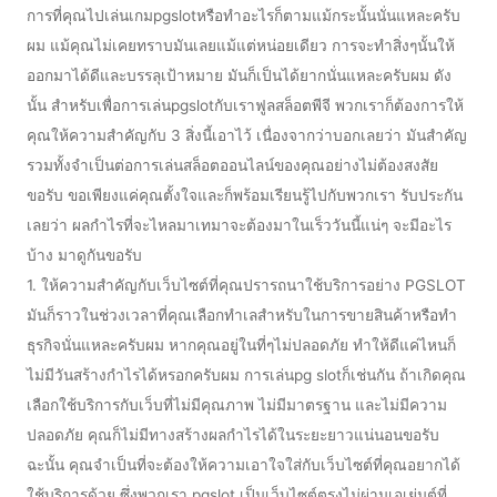
การที่คุณไปเล่นเกมpgslotหรือทำอะไรก็ตามแม้กระนั้นนั่นแหละครับ
ผม แม้คุณไม่เคยทราบมันเลยแม้แต่หน่อยเดียว การจะทำสิ่งๆนั้นให้
ออกมาได้ดีและบรรลุเป้าหมาย มันก็เป็นได้ยากนั่นแหละครับผม ดัง
นั้น สำหรับเพื่อการเล่นpgslotกับเราฟูลสล็อตพีจี พวกเราก็ต้องการให้
คุณให้ความสำคัญกับ 3 สิ่งนี้เอาไว้ เนื่องจากว่าบอกเลยว่า มันสำคัญ
รวมทั้งจำเป็นต่อการเล่นสล็อตออนไลน์ของคุณอย่างไม่ต้องสงสัย
ขอรับ ขอเพียงแค่คุณตั้งใจและก็พร้อมเรียนรู้ไปกับพวกเรา รับประกัน
เลยว่า ผลกำไรที่จะไหลมาเทมาจะต้องมาในเร็ววันนี้แน่ๆ จะมีอะไร
บ้าง มาดูกันขอรับ
1. ให้ความสำคัญกับเว็บไซต์ที่คุณปรารถนาใช้บริการอย่าง PGSLOT
มันก็ราวในช่วงเวลาที่คุณเลือกทำเลสำหรับในการขายสินค้าหรือทำ
ธุรกิจนั่นแหละครับผม หากคุณอยู่ในที่ๆไม่ปลอดภัย ทำให้ดีแค่ไหนก็
ไม่มีวันสร้างกำไรได้หรอกครับผม การเล่นpg slotก็เช่นกัน ถ้าเกิดคุณ
เลือกใช้บริการกับเว็บที่ไม่มีคุณภาพ ไม่มีมาตรฐาน และไม่มีความ
ปลอดภัย คุณก็ไม่มีทางสร้างผลกำไรได้ในระยะยาวแน่นอนขอรับ
ฉะนั้น คุณจำเป็นที่จะต้องให้ความเอาใจใส่กับเว็บไซต์ที่คุณอยากได้
ใช้บริการด้วย ซึ่งพวกเรา pgslot เป็นเว็บไซต์ตรงไม่ผ่านเอเย่นต์ที่