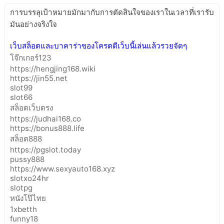
การบรรลุเป้าหมายมักมากับการตัดสินใจของเราในเวลาที่เรารับ
มันอย่างจริงใจ
เว็บสล็อตและบาคาร่าของโครตดีเว็บนี้เล่นแล้วรวยจัดๆ
โจ๊กเกอร์123
https://hengjing168.wiki
https://jin55.net
slot99
slot66
สล็อตเว็บตรง
https://judhai168.co
https://bonus888.life
สล็อต888
https://pgslot.today
pussy888
https://www.sexyauto168.xyz
slotxo24hr
slotpg
หนังโป๊ไทย
1xbetth
funny18