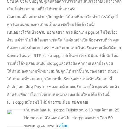
ปรับได้ ซึ่งจะขึ้นอยู่กับผู้เล่นสล็อตว่าปรารถนาเส้นการจ่ายเงินรางวัลกี่
เส้น ยิ่งจ่ายมากมายก็ยิ่งได้มากนั่นเองครับ
เลือกเกมสล็อตแบบง่ายๆกับ pgslot ได้เกมที่ชอบใจ ทำกำไรได้ทุกวี่
ทุกวันแน่นอน ลงทะเบียนเป็นสมาชิกใหม่ได้แล้ววันนี้!
เป็นอย่างไรกันบ้างครับ บอกเลยว่า การเลือกเกม pgslot ไม่ใช่เรื่อง
ง่าย แต่ว่าก็ไม่ใช่เรื่องยากเช่นกัน ก็แค่คุณจำเป็นต้องทราบดีว่า คุณ
ต้องการอะไรนั่นแหละครับ ชอบธีมเกมแบบไหน รับความเสี่ยงได้มาก
น้อยแค่ไหน ค่า RTP ของเกมpgslotเป็นเท่าไหร่ มีฟีเจอร์ที่ถนัดไหม
รวมทั้งได้ทดสอบเล่นfullslotpgแล้วหรือยัง คำถามเหล่านี้จะช่วย
ให้ท่านมองหาเกมที่เหมาะสมกับคุณได้มากขึ้น รับรองเลยว่า คุณจะ
ได้เล่นเกมที่ชอบและถูกใจมากขึ้นเรื่อยๆอย่างแน่แท้ขอรับ และที่
สำคัญ อย่าลืมดู Payline ของเกมด้วยนะครับ และก็ถ้าคุณพร้อมแล้ว
สำหรับเพื่อการได้กำไรแบบฟินๆมาลงทะเบียนใหม่ได้แล้ววันนี้
fullslotpg สมัครฟรี ไม่มีค่าธรรมเนียม สมัครเลย!
เว็บตรงสล็อต fullslotpg Fullslotpg.io 13 พฤศจิกายน 25
Horacio คาสิโนออนไลน์ fullslotpg แตกง่าย Top 50
ขอขอบคุณมากweb
สล็อต