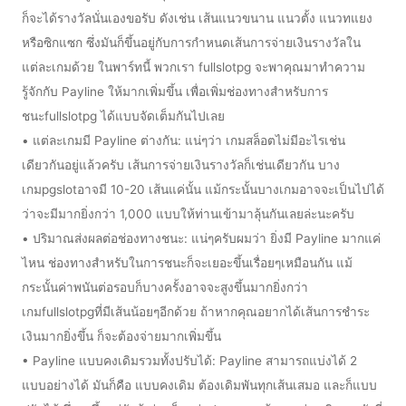
ก็จะได้รางวัลนั่นเองขอรับ ดังเช่น เส้นแนวขนาน แนวตั้ง แนวทแยง
หรือซิกแซก ซึ่งมันก็ขึ้นอยู่กับการกำหนดเส้นการจ่ายเงินรางวัลใน
แต่ละเกมด้วย ในพาร์ทนี้ พวกเรา fullslotpg จะพาคุณมาทำความ
รู้จักกับ Payline ให้มากเพิ่มขึ้น เพื่อเพิ่มช่องทางสำหรับการ
ชนะfullslotpg ได้แบบจัดเต็มกันไปเลย
• แต่ละเกมมี Payline ต่างกัน: แน่ๆว่า เกมสล็อตไม่มีอะไรเช่น
เดียวกันอยู่แล้วครับ เส้นการจ่ายเงินรางวัลก็เช่นเดียวกัน บาง
เกมpgslotอาจมี 10-20 เส้นแค่นั้น แม้กระนั้นบางเกมอาจจะเป็นไปได้
ว่าจะมีมากยิ่งกว่า 1,000 แบบให้ท่านเข้ามาลุ้นกันเลยล่ะนะครับ
• ปริมาณส่งผลต่อช่องทางชนะ: แน่ๆครับผมว่า ยิ่งมี Payline มากแค่
ไหน ช่องทางสำหรับในการชนะก็จะเยอะขึ้นเรื่อยๆเหมือนกัน แม้
กระนั้นค่าพนันต่อรอบก็บางครั้งอาจจะสูงขึ้นมากยิ่งกว่า
เกมfullslotpgที่มีเส้นน้อยๆอีกด้วย ถ้าหากคุณอยากได้เส้นการชำระ
เงินมากยิ่งขึ้น ก็จะต้องจ่ายมากเพิ่มขึ้น
• Payline แบบคงเดิมรวมทั้งปรับได้: Payline สามารถแบ่งได้ 2
แบบอย่างได้ มันก็คือ แบบคงเดิม ต้องเดิมพันทุกเส้นเสมอ และก็แบบ