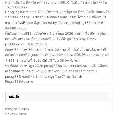
ค่าการเดิมพัน ที่สุดในวงการ tangtem168 เข้าให้ทัน ก่อนรางวัลหลุดมือ
Top 5 by Zora
Hengjing168 หวยออนไลน์ อัตราจ่ายมากที่สุด ของไทย โปรโมชั่นเครดิต
ฟรี 100% กล่องสุ่มเฮงเฮง รับเครดิตฟรี ยูสเดียว เล่นได้ทุกเกม สล็อต168
แจก เครดิตฟรี เยอะที่สุด Top 68 by Tamara Hengjing168d.com 6
สิงหาคม 2569
เว็บใหญ่ jinda888 เวปไซต์แตกง่าย สล็อต 2026 รวมทุกเรื่องที่ควรรู้ก่อน
เล่น พร้อมเทคนิคเลือกเกมยอดนิยม ใหม่ล่าสุด Top 3 by Grady
jin888.asia 15 ก.ย. 26 พนัน
Sexy168 sexy168c.com 19 ก.ย. 26 บาคาร่า เปิดโลกเกมไพ่สดแบบเรี
ยลไทม์ สมัครรับ 1,000 เกมดัง ฟีเจอร์ครบ เว็บดี มีโต๊ะให้เลือกเยอะ บาคา
ร่า168 เข้าเล่นวันนี้ รับโปรดีทันที Top 38 by Kelley
พุซซี่888 14 กรกฎา 2026 pussy888play อาณาจักรเกมออนไลน์ที่ครบ
เครื่องที่สุด วันเกิด รับฟรี 300 ฝาก-ถอน 3 วิ สวรรค์ของนักลงทุน
pussy888 กดสมัคร รับความสนุก Top 76 by Delilah
Pussy888play.me
คลังเก็บ
กรกฎาคม 2026
มิถุนายน 2026