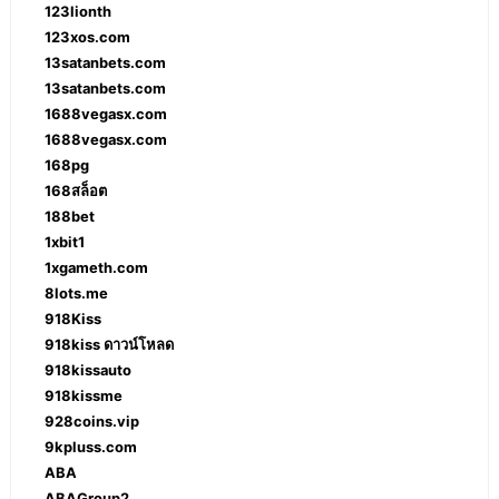
123lionth
123xos.com
13satanbets.com
13satanbets.com
1688vegasx.com
1688vegasx.com
168pg
168สล็อต
188bet
1xbit1
1xgameth.com
8lots.me
918Kiss
918kiss ดาวน์โหลด
918kissauto
918kissme
928coins.vip
9kpluss.com
ABA
ABAGroup2