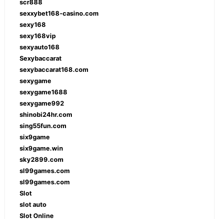
scr888
sexxybet168-casino.com
sexy168
sexy168vip
sexyauto168
Sexybaccarat
sexybaccarat168.com
sexygame
sexygame1688
sexygame992
shinobi24hr.com
sing55fun.com
six9game
six9game.win
sky2899.com
sl99games.com
sl99games.com
Slot
slot auto
Slot Online