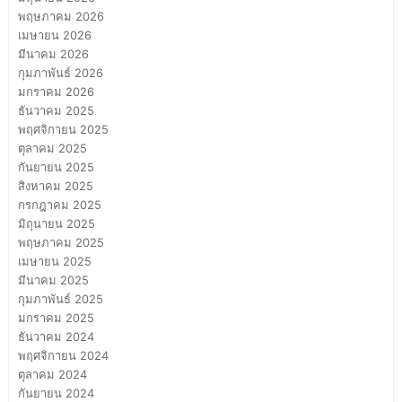
พฤษภาคม 2026
เมษายน 2026
มีนาคม 2026
กุมภาพันธ์ 2026
มกราคม 2026
ธันวาคม 2025
พฤศจิกายน 2025
ตุลาคม 2025
กันยายน 2025
สิงหาคม 2025
กรกฎาคม 2025
มิถุนายน 2025
พฤษภาคม 2025
เมษายน 2025
มีนาคม 2025
กุมภาพันธ์ 2025
มกราคม 2025
ธันวาคม 2024
พฤศจิกายน 2024
ตุลาคม 2024
กันยายน 2024