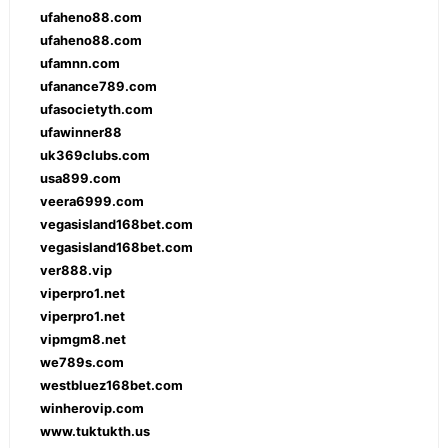
ufaheno88.com
ufaheno88.com
ufamnn.com
ufanance789.com
ufasocietyth.com
ufawinner88
uk369clubs.com
usa899.com
veera6999.com
vegasisland168bet.com
vegasisland168bet.com
ver888.vip
viperpro1.net
viperpro1.net
vipmgm8.net
we789s.com
westbluez168bet.com
winherovip.com
www.tuktukth.us