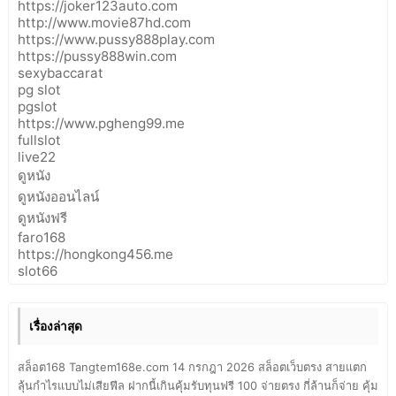
https://joker123auto.com
http://www.movie87hd.com
https://www.pussy888play.com
https://pussy888win.com
sexybaccarat
pg slot
pgslot
https://www.pgheng99.me
fullslot
live22
ดูหนัง
ดูหนังออนไลน์
ดูหนังฟรี
faro168
https://hongkong456.me
slot66
เรื่องล่าสุด
สล็อต168 Tangtem168e.com 14 กรกฎา 2026 สล็อตเว็บตรง สายแตก
ลุ้นกำไรแบบไม่เสียฟีล ฝากนี้เกินคุ้มรับทุนฟรี 100 จ่ายตรง กี่ล้านก็จ่าย คุ้ม