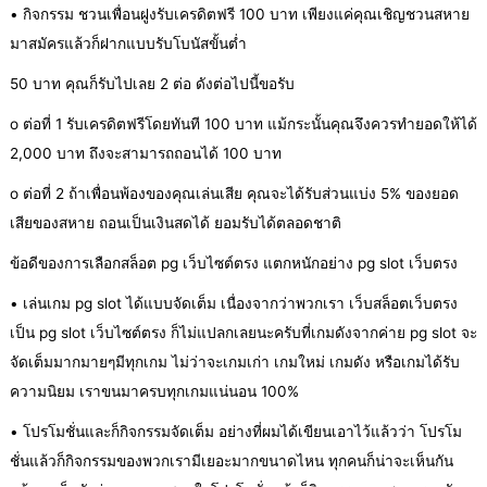
• กิจกรรม ชวนเพื่อนฝูงรับเครดิตฟรี 100 บาท เพียงแค่คุณเชิญชวนสหาย
มาสมัครแล้วก็ฝากแบบรับโบนัสขั้นต่ำ
50 บาท คุณก็รับไปเลย 2 ต่อ ดังต่อไปนี้ขอรับ
o ต่อที่ 1 รับเครดิตฟรีโดยทันที 100 บาท แม้กระนั้นคุณจึงควรทำยอดให้ได้
2,000 บาท ถึงจะสามารถถอนได้ 100 บาท
o ต่อที่ 2 ถ้าเพื่อนพ้องของคุณเล่นเสีย คุณจะได้รับส่วนแบ่ง 5% ของยอด
เสียของสหาย ถอนเป็นเงินสดได้ ยอมรับได้ตลอดชาติ
ข้อดีของการเลือกสล็อต pg เว็บไซต์ตรง แตกหนักอย่าง pg slot เว็บตรง
• เล่นเกม pg slot ได้แบบจัดเต็ม เนื่องจากว่าพวกเรา เว็บสล็อตเว็บตรง
เป็น pg slot เว็บไซต์ตรง ก็ไม่แปลกเลยนะครับที่เกมดังจากค่าย pg slot จะ
จัดเต็มมากมายๆมีทุกเกม ไม่ว่าจะเกมเก่า เกมใหม่ เกมดัง หรือเกมได้รับ
ความนิยม เราขนมาครบทุกเกมแน่นอน 100%
• โปรโมชั่นและก็กิจกรรมจัดเต็ม อย่างที่ผมได้เขียนเอาไว้แล้วว่า โปรโม
ชั่นแล้วก็กิจกรรมของพวกเรามีเยอะมากขนาดไหน ทุกคนก็น่าจะเห็นกัน