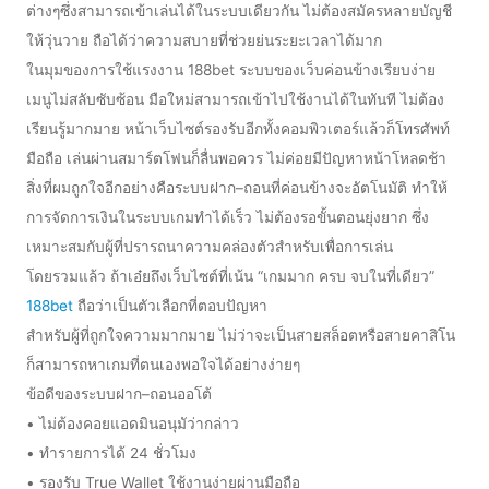
ต่างๆซึ่งสามารถเข้าเล่นได้ในระบบเดียวกัน ไม่ต้องสมัครหลายบัญชี
ให้วุ่นวาย ถือได้ว่าความสบายที่ช่วยย่นระยะเวลาได้มาก
ในมุมของการใช้แรงงาน 188bet ระบบของเว็บค่อนข้างเรียบง่าย
เมนูไม่สลับซับซ้อน มือใหม่สามารถเข้าไปใช้งานได้ในทันที ไม่ต้อง
เรียนรู้มากมาย หน้าเว็บไซต์รองรับอีกทั้งคอมพิวเตอร์แล้วก็โทรศัพท์
มือถือ เล่นผ่านสมาร์ตโฟนก็ลื่นพอควร ไม่ค่อยมีปัญหาหน้าโหลดช้า
สิ่งที่ผมถูกใจอีกอย่างคือระบบฝาก–ถอนที่ค่อนข้างจะอัตโนมัติ ทำให้
การจัดการเงินในระบบเกมทำได้เร็ว ไม่ต้องรอขั้นตอนยุ่งยาก ซึ่ง
เหมาะสมกับผู้ที่ปรารถนาความคล่องตัวสำหรับเพื่อการเล่น
โดยรวมแล้ว ถ้าเอ๋ยถึงเว็บไซต์ที่เน้น “เกมมาก ครบ จบในที่เดียว”
188bet
ถือว่าเป็นตัวเลือกที่ตอบปัญหา
สำหรับผู้ที่ถูกใจความมากมาย ไม่ว่าจะเป็นสายสล็อตหรือสายคาสิโน
ก็สามารถหาเกมที่ตนเองพอใจได้อย่างง่ายๆ
ข้อดีของระบบฝาก–ถอนออโต้
• ไม่ต้องคอยแอดมินอนุมัว่ากล่าว
• ทำรายการได้ 24 ชั่วโมง
• รองรับ True Wallet ใช้งานง่ายผ่านมือถือ