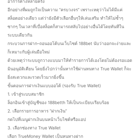
อาการค้างหลายครั้ง
อีกอย่างที่ผมถูกใจเป็นความ “ครบวงจร” เพราะเหตุว่าไม่ได้มีแค่
สล็อตอย่างเดียว แต่ว่ายังมีตัวเลือกอื่นๆให้เล่นเสริม ทำให้ไม่ซ้ำๆ
ซากๆ ในเวลาที่เบื่อสล็อตก็สามารถสลับไปอย่างอื่นได้โดยทันทีใน
ระบบเดียวกัน
กระบวนการฝาก–ถอนออโต้บนเว็บไซต์ 188bet นับว่าออกจะง่ายและ
ก็เหมาะกับผู้เล่นมือใหม่
ด้วยเหตุว่าระบบถูกวางแบบมาให้ทำรายการได้เองโดยไม่ต้องรอแอด
มินอนุมัติเตียน โดยยิ่งไปกว่านั้นหากใช้ผ่านหนทาง True Wallet ก็จะ
ยิ่งสะดวกและรวดเร็วมากยิ่งขึ้น
ขั้นตอนการฝากเงินแบบออโต้ (รองรับ True Wallet)
1. เข้าสู่ระบบสมาชิก
ล็อกอินเข้าสู่บัญชีของ 188betth ให้เป็นระเบียบเรียบร้อย
2. เลือกรายการอาหาร “ฝากเงิน”
กดไปที่เมนูฝากเงินบนหน้าเว็บไซต์หรือแอป
3. เลือกช่องทาง True Wallet
เลือก TrueMoney Wallet เป็นหนทางฝาก