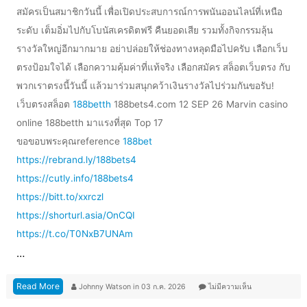
สมัครเป็นสมาชิกวันนี้ เพื่อเปิดประสบการณ์การพนันออนไลน์ที่เหนือ
ระดับ เต็มอิ่มไปกับโบนัสเครดิตฟรี คืนยอดเสีย รวมทั้งกิจกรรมลุ้น
รางวัลใหญ่อีกมากมาย อย่าปล่อยให้ช่องทางหลุดมือไปครับ เลือกเว็บ
ตรงป้อมใจได้ เลือกความคุ้มค่าที่แท้จริง เลือกสมัคร สล็อตเว็บตรง กับ
พวกเราตรงนี้วันนี้ แล้วมาร่วมสนุกคว้าเงินรางวัลไปร่วมกันขอรับ!
เว็บตรงสล็อต
188betth
188bets4.com 12 SEP 26 Marvin casino
online 188betth มาแรงที่สุด Top 17
ขอขอบพระคุณreference
188bet
https://rebrand.ly/188bets4
https://cutly.info/188bets4
https://bitt.to/xxrczl
https://shorturl.asia/OnCQI
https://t.co/T0NxB7UNAm
…
Read More
Johnny Watson
in
03 ก.ค. 2026
ไม่มีความเห็น