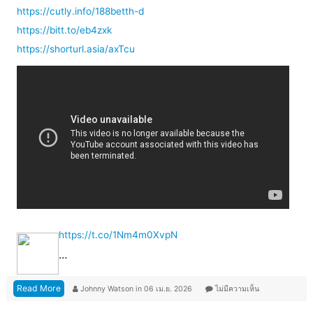
https://cutly.info/188betth-d
https://bitt.to/eb4zxk
https://shorturl.asia/axTcu
https://t.co/1Nm4m0XvpN
…
Read More
Johnny Watson
in
06 เม.ย. 2026
ไม่มีความเห็น