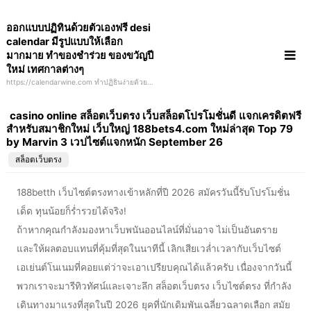
Skip
ออกแบบปฏิทินด้วยตัวเองฟรี desi
to
calendar มีรูปแบบให้เลือก
content
มากมาย ทำของชำร่วย ของขวัญปี
ใหม่ เทศกาลต่างๆ
https://calendarwine.com ทำปฏิธินง่ายด้วย
ตัวเอง เป็นของขวัญให้เพื่อของคุณ indian
calendar ปฏิทินออนไลน์ที่ใช้ร่วมกันสำหรับ
casino online สล็อตเว็บตรง เว็บสล็อตโปรโมชั่นดี แจกเครดิตฟรี
ธุรกิจของคุณ
สำหรับสมาชิกใหม่ เว็บใหญ่ 188bets4.com ใหม่ล่าสุด Top 79
by Marvin 3 เวปไซต์แจกหนัก September 26
สล็อตเว็บตรง
188betth เว็บไซต์ตรงทางเข้าหลักที่ปี 2026 สมัครวันนี้รับโปรโมชั่น
เด็ด ทุนน้อยก็ร่ำรวยได้จริง!
ถ้าหากคุณกำลังมองหาเว็บพนันออนไลน์ที่มั่นอาจ ไม่เป็นอันตราย
และให้ผลตอบแทนที่คุ้มที่สุดในนาทีนี้ เลิกเสียเวล่ำเวลากับเว็บไซต์
เอเย่นต์โนเนมที่คอยแต่ว่าจะเอาเปรียบคุณได้แล้วครับ เนื่องจากวันนี้
พวกเราจะมารีทิวทัศน์และเจาะลึก สล็อตเว็บตรง เว็บไซต์ตรง ที่กำลัง
เดินทางมาแรงที่สุดในปี 2026 ยุคที่นักเดิมพันเฉลี่ยวฉลาดเลือก สมัย