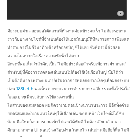
คือระบบฝาก-ถอนออโต้สถานที่ทำงานค่อนข้างจะเร็ว ไม่ต้องรอนาน
ราวกับบางเว็บไซต์ที่จำเป็นต้องให้แอดมินอนุมัติทีละรายการ เพียงแค่
ทำรายการไม่กี่วินาทีก็เข้าหรือออกบัญชีได้เลย ซึ่งที่ตรงนี้ช่วยลด
ความไม่สบายใจเรื่องความชักช้าได้มาก
อีกจุดที่ผมเห็นว่าสำคัญเป็น “ไม่มีอย่างน้อยสำหรับเพื่อการฝากถอน”
สำหรับผู้ที่ต้องการทดลองเล่นแบบไม่ต้องใช้เงินก้อนใหญ่ นับได้ว่า
เป็นข้อดีมาก เพราะผมเองก็เริ่มจากการทดลองฝากเล็กๆเพื่อมองระบบ
ก่อน
188betth
พอเห็นว่ากระบวนการทำรายการเสถียรรวมทั้งโปร่งใส
ก็เลยเบาๆเพิ่มระดับการใช้แรงงานขึ้น
ในส่วนของเกมสล็อต ผมคิดว่าเกมค่อนข้างนานาประการ มีอีกทั้งค่าย
ยอดนิยมและก็เกมแนวใหม่ๆให้เลือกเล่น ระบบหน้าเว็บไซต์มิได้ซับ
ซ้อน มือใหม่ก็สามารถกดเข้าไปเล่นได้ทันที ไม่ต้องเสียเวล่ำเวลา
ศึกษามากมาย UI ค่อนข้างเรียบง่าย โหลดไว เล่นผ่านมือถือก็ลื่น ไม่มี