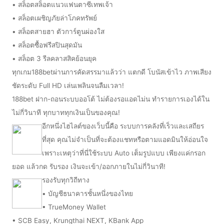
• สล็อตสล็อตแนวแฟนตาซีเทพเจ้า
• สล็อตเผชิญภัยล่าโภคทรัพย์
• สล็อตสายฮา ตัวการ์ตูนผ่องใส
• สล็อตซื้อฟรีสปินสุดมัน
• สล็อต 3 รีลคลาสสิคย้อนยุค
ทุกเกม188betผ่านการคัดสรรมาแล้วว่า แตกดี โบนัสเข้าไว ภาพเสียง
ชัดระดับ Full HD เล่นเพลินจนลืมเวลา!
188bet ฝาก-ถอนระบบออโต้ ไม่ต้องรอแอดไม่น ทำรายการเองได้ใน
ไม่กี่วินาที ทุกบาททุกเงินเป็นของคุณ!
อีกหนึ่งไฮไลต์ของเว็บนี้คือ ระบบการคลังที่เร็วและเสถียร
ที่สุด คุณไม่จำเป็นที่จะต้องแชทหรือตามแอดมินให้อ่อนใจ
เพราะเหตุว่าที่นี่ใช้ระบบ Auto เต็มรูปแบบ เพียงแค่กรอก
ยอด แล้วกด รับรอง เงินจะเข้า/ออกภายในไม่กี่วินาที!
รองรับทุกวิถีทาง
• บัญชีธนาคารชั้นหนึ่งของไทย
• TrueMoney Wallet
• SCB Easy, Krungthai NEXT, KBank App