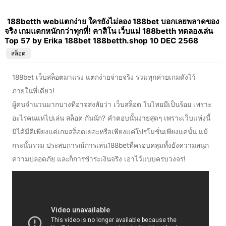
188betth webแตกง่าย ใครยังไม่ลอง 188bet บอกเลยพลาดของ
จริง เกมแตกหนักกว่าทุกที่! คาสิโน เว็บแม่ 188betth ทดลองเล่น
Top 57 by Erika 188bet 188betth.shop 10 DEC 2568
สล็อต
188bet เว็บสล็อตมาแรง แตกง่ายจ่ายจริง รวมทุกค่ายเกมดังไว้
ภายในที่เดียว!
ผู้คนจำนวนมากบางทีอาจสงสัยว่า เว็บสล็อต ในไทยมีเป็นร้อย เพราะ
อะไรคนแห่ไปเล่น สล็อต กันนัก? คำตอบนั้นง่ายสุดๆ เพราะเว็บแห่งนี้
มิได้มีดีเพียงแค่เกมสล็อตเยอะหรือเพียงแค่โปรโมชั่นเพียงแค่นั้น แม้
กระนั้นรวม ประสบการณ์การเล่น188betที่ครอบคลุมทั้งยังความสนุก
ความปลอดภัย และก็การชำระเงินจริง เอาไว้แบบครบวงจร!