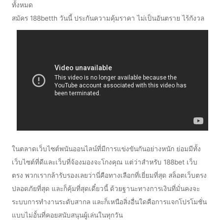
ทั้งหมด
สมัคร 188betth วันนี้ ประกันความคุ้มราคา ไม่เป็นอันตราย ไร้กังวล
ในตลาดเว็บไซต์พนันออนไลน์ที่มีการแข่งขันกันอย่างหนัก ย่อมมีทั้ง
เว็บไซต์ที่ดีและเว็บที่จ้องมองจะโกงคุณ แต่ว่าสำหรับ 188bet เว็บ
ตรง พวกเรากล้ารับรองเลยว่านี่คือทางเลือกที่เยี่ยมที่สุด สล็อตเว็บตรง
ปลอดภัยที่สุด และก็คุ้มที่สุดเดี๋ยวนี้ ด้วยฐานะทางการเงินที่มั่นคงจะ
ระบบการทำงานระดับสากล และก็เหนือสิ่งอื่นใดคือการแจกโปรโมชั่น
แบบไม่อั้นที่คอยสนับสนุนผู้เล่นในทุกวัน