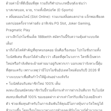
ด้วยค่าน้ำที่ดีเยี่ยมที่สุด รวมถึงกีฬาประเภทอื่นๆดังเช่นว่า
บาสเกตบอล, มวย, รวมทั้งอีสปอร์ต (E-Sports)
• สล็อตออนไลน์ (Slot Online): รวมเกมสล็อตแตกง่าย แจ็กพอเพียงต
แตกบ่อยครั้งจากค่ายดัง อาทิเช่น PG Slot, Joker Gaming,
Pragmatic Play
เจาะลึกโปรโมชั่นเด็ด 188betth สมัครวันนี้รับความคุ้มค่าแบบจัด
เต็ม!
มาถึงไฮไลท์สำคัญที่ทุกคนรอคอย นั่นคือเรื่องของ โปรโมชั่นรวมทั้ง
โบนัสพิเศษ ที่บอกได้คำเดียวว่า เดือดที่สุดในวงการ ใครที่เป็นพวก
ใหม่หรือกำลังคิดจะย้ายค่ายมาอยู่กับพวกเรา บอกเลยว่าจังหวะนี้คุ้ม
ที่สุดนะครับ เพราะเหตุว่ามีโปรโมชั่นอัปเดตใหม่ต้อนรับปี 2026 ที่
วางแบบมาเพื่อคืนกำไรให้ผู้เล่นอย่างแท้จริง
• โบนัสต้อนรับสมาชิกใหม่ 100% เต็ม
ลงทะเบียนสมัครสมาชิกวันนี้รวมทั้งกระทำการฝากเงินทีแรก รับโบนัส
สมทบเพิ่มทันที 100% ของยอดฝาก ฝากเท่าไหร่รับเพิ่มไปเลยอีกเท่า
ตัว ช่วยเพิ่มทุนสำหรับในการเดิมพันให้คุณมีโอกาสลุ้นรางวัลใหญ่ได้
ช้านานขึ้น โดยเงื่อนไขแนวทางการทำยอดเทิร์นโอเวอร์ต่ำมากมาย