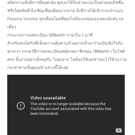
สมัครรวมทั้งมีการมียอดเล่น คุณจะได้รับส่วนแบ่งเป็นค่าคอมมิชชั่น
ฟรีๆโดยทันที ยิ่งเชิญเพื่อนพ้องมากมาย ยิ่งมีรายได้เข้ากระเป๋าแบบ
Passive Income ทุกเดือนโดยที่คุณไม่ต้องลงทุนเองเลยแม้แต่บาท
เดียว
กระบวนการลงทะเบียน 188betth ง่ายๆใน 1 นาที
สำหรับคนใดกันที่เห็นความคุ้มค่าแล้วอยากเข้ามาร่วมบันเทิงใจกับ
พวกเรา กรรมวิธีการลงทะเบียนสมัครสมาชิกของ 188betth เว็บไซต์
ตรง นั้นง่ายอย่างยิ่งขอรับ ไม่ยุ่งยาก ไม่ต้องใช้เอกสารอะไรให้วุ่นวาย
กระทำตามขั้นตอนข้างล่างนี้ได้เลย: