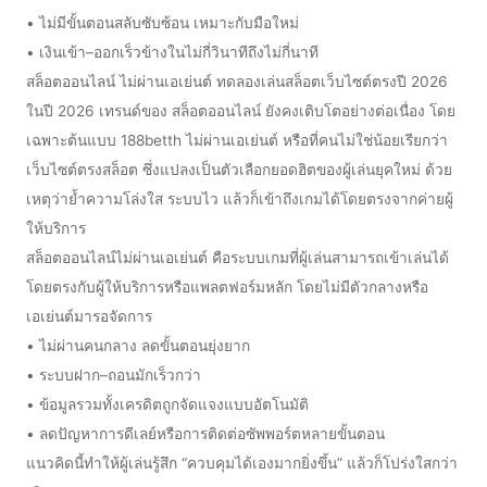
• ไม่มีขั้นตอนสลับซับซ้อน เหมาะกับมือใหม่
• เงินเข้า–ออกเร็วข้างในไม่กี่วินาทีถึงไม่กี่นาที
สล็อตออนไลน์ ไม่ผ่านเอเย่นต์ ทดลองเล่นสล็อตเว็บไซต์ตรงปี 2026
ในปี 2026 เทรนด์ของ สล็อตออนไลน์ ยังคงเติบโตอย่างต่อเนื่อง โดย
เฉพาะต้นแบบ 188betth ไม่ผ่านเอเย่นต์ หรือที่คนไม่ใช่น้อยเรียกว่า
เว็บไซต์ตรงสล็อต ซึ่งแปลงเป็นตัวเลือกยอดฮิตของผู้เล่นยุคใหม่ ด้วย
เหตุว่าย้ำความโล่งใส ระบบไว แล้วก็เข้าถึงเกมได้โดยตรงจากค่ายผู้
ให้บริการ
สล็อตออนไลน์ไม่ผ่านเอเย่นต์ คือระบบเกมที่ผู้เล่นสามารถเข้าเล่นได้
โดยตรงกับผู้ให้บริการหรือแพลตฟอร์มหลัก โดยไม่มีตัวกลางหรือ
เอเย่นต์มารอจัดการ
• ไม่ผ่านคนกลาง ลดขั้นตอนยุ่งยาก
• ระบบฝาก–ถอนมักเร็วกว่า
• ข้อมูลรวมทั้งเครดิตถูกจัดแจงแบบอัตโนมัติ
• ลดปัญหาการดีเลย์หรือการติดต่อซัพพอร์ตหลายขั้นตอน
แนวคิดนี้ทำให้ผู้เล่นรู้สึก “ควบคุมได้เองมากยิ่งขึ้น” แล้วก็โปร่งใสกว่า