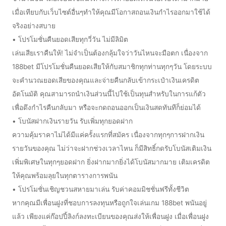
เมื่อเทียบกับเว็บไซต์อื่นๆทำให้คุณมีโอกาสถอนเงินกำไรออกมาใช้ได้
จริงอย่างสบาย
• โปรโมชั่นคืนยอดเสียทุกวี่วัน ไม่มีลิมิต
เล่นเสียเราคืนให้! ไม่จำเป็นต้องกลุ้มใจว่าวันไหนจะมือตก เนื่องจาก
188bet มีโปรโมชั่นคืนยอดเสียให้กับสมาชิกทุกท่านทุกๆวัน โดยระบบ
จะคำนวณยอดเสียของคุณและจ่ายคืนกลับเข้ากระเป๋าเงินเครดิต
อัตโนมัติ คุณสามารถนำเงินส่วนนี้ไปใช้เป็นทุนสำหรับในการแก้ตัว
เพื่อดึงกำไรคืนกลับมา หรือจะกดถอนออกเป็นเงินสดทันทีก็ย่อมได้
• โบนัสฝากเงินรายวัน รับเพิ่มทุกยอดฝาก
ความคุ้มราคาไม่ได้มีแค่ครั้งแรกที่สมัคร เนื่องจากทุกๆการฝากเงิน
รายวันของคุณ ไม่ว่าจะฝากช่วงเวลาไหน ก็มีสิทธิ์กดรับโบนัสเติมเงิน
เพิ่มพิเศษในทุกๆยอดฝาก ยิ่งฝากมากยิ่งได้โบนัสมากมาย เติมเครดิต
ให้คุณพร้อมลุยในทุกตารางการพนัน
• โปรโมชั่นเชิญชวนสหายมาเล่น รับค่าคอมมิชชั่นฟรีทั้งชีวิต
หากคุณมีเพื่อนฝูงที่ชอบการลงทุนหรือถูกใจเล่นเกม 188bet พนันอยู่
แล้ว เพียงแค่ก๊อปปี้ลิงก์ลงทะเบียนของคุณส่งให้เพื่อนฝูง เมื่อเพื่อนฝูง