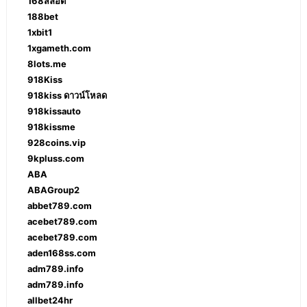
168สล็อต
188bet
1xbit1
1xgameth.com
8lots.me
918Kiss
918kiss ดาวน์โหลด
918kissauto
918kissme
928coins.vip
9kpluss.com
ABA
ABAGroup2
abbet789.com
acebet789.com
acebet789.com
aden168ss.com
adm789.info
adm789.info
allbet24hr