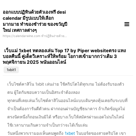
Skip
ออกแบบปฏิทินด้วยตัวเองฟรี desi
to
calendar มีรูปแบบให้เลือก
content
มากมาย ทำของชำร่วย ของขวัญปี
ใหม่ เทศกาลต่างๆ
https://calendarwine.com ทำปฏิธินง่ายด้วย
ตัวเอง เป็นของขวัญให้เพื่อของคุณ indian
calendar ปฏิทินออนไลน์ที่ใช้ร่วมกันสำหรับ
เว็บแม่ 1xbet ทดลองเล่น Top 17 by Piper websiteตรง แทง
ธุรกิจของคุณ
บอลคืนนี้ คู่เด็ดวิเคราะห์ให้พร้อม โอกาสเข้ามากกว่าเดิม 3
พฤศจิกายน 2025 พนันออนไลน์
1xbit1
เว็บไซต์คาสิโน 1xbit เล่นง่าย ใช้คริปโตได้ทุกเกม ไม่ต้องรับรองตัว
ตน ผู้ใดกันชอบความเป็นอิสระจำต้องลอง
ทุกคนที่เคยเล่นเว็บไซต์คาสิโนออนไลน์แบบเดิมๆคงคุ้นเคยกับระบบที่
จำเป็นต้องการันตีตัวตน ฝากถอนผ่านบัญชีธนาคาร ถ้าเกิดข้อมูลไม่
ตรงนิดหนึ่งก็ถอนเงินมิได้ หรือบางเว็บให้สมัครผ่านแอดไม่นในไลน์
ใช้เวลานานเกินความจำเป็นกว่าจะได้เริ่มเล่น
วันหนึ่งพวกเรามองเห็นคนพูดถึง
1xbet
ในบอร์ดของสายคริปโต เขา