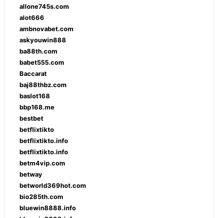
allone745s.com
alot666
ambnovabet.com
askyouwin888
ba88th.com
babet555.com
Baccarat
baj88thbz.com
baslot168
bbp168.me
bestbet
betflixtikto
betflixtikto.info
betflixtikto.info
betm4vip.com
betway
betworld369hot.com
bio285th.com
bluewin8888.info