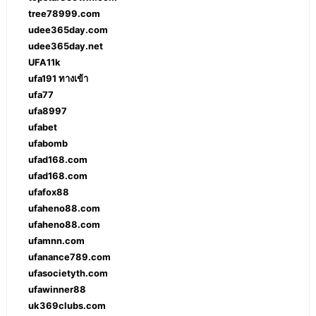
tree78999.com
udee365day.com
udee365day.net
UFA11k
ufa191 ทางเข้า
ufa77
ufa8997
ufabet
ufabomb
ufad168.com
ufad168.com
ufafox88
ufaheno88.com
ufaheno88.com
ufamnn.com
ufanance789.com
ufasocietyth.com
ufawinner88
uk369clubs.com