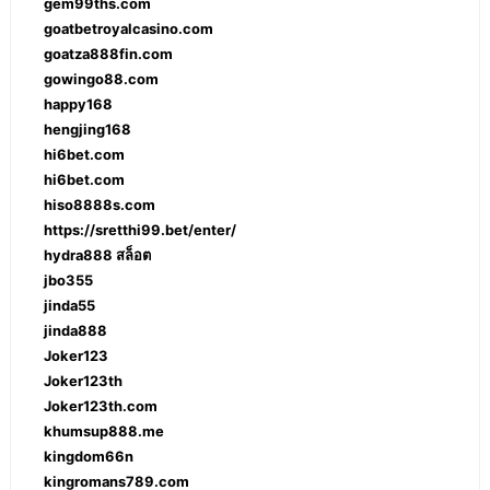
gem99ths.com
goatbetroyalcasino.com
goatza888fin.com
gowingo88.com
happy168
hengjing168
hi6bet.com
hi6bet.com
hiso8888s.com
https://sretthi99.bet/enter/
hydra888 สล็อต
jbo355
jinda55
jinda888
Joker123
Joker123th
Joker123th.com
khumsup888.me
kingdom66n
kingromans789.com