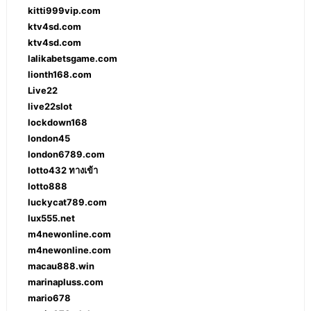
kitti999vip.com
ktv4sd.com
ktv4sd.com
lalikabetsgame.com
lionth168.com
Live22
live22slot
lockdown168
london45
london6789.com
lotto432 ทางเข้า
lotto888
luckycat789.com
lux555.net
m4newonline.com
m4newonline.com
macau888.win
marinapluss.com
mario678