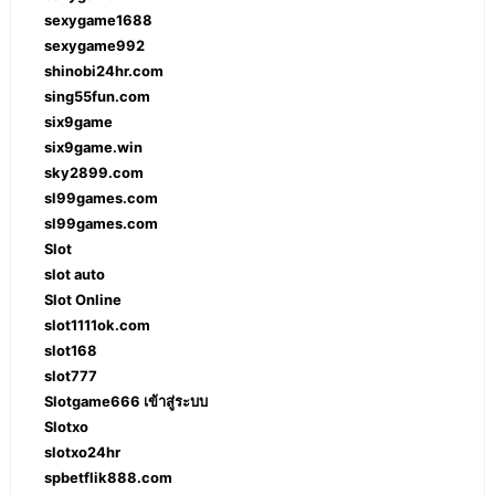
sexygame1688
sexygame992
shinobi24hr.com
sing55fun.com
six9game
six9game.win
sky2899.com
sl99games.com
sl99games.com
Slot
slot auto
Slot Online
slot1111ok.com
slot168
slot777
Slotgame666 เข้าสู่ระบบ
Slotxo
slotxo24hr
spbetflik888.com