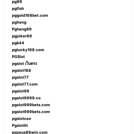
pg99
pgfish
pggold168bet.com
pgheng
Pgheng99
pgjoker69
pgk44
pglucky168.com
PGSlot
pgslot เว็บตรง
pgslot168
pgslot77
pgslot77.com
pgslot99
pgslot9999.co
pgslot999bets.com
pgslot999bets.com
pgslotceo
Pgslotth
pgzeus88win.com