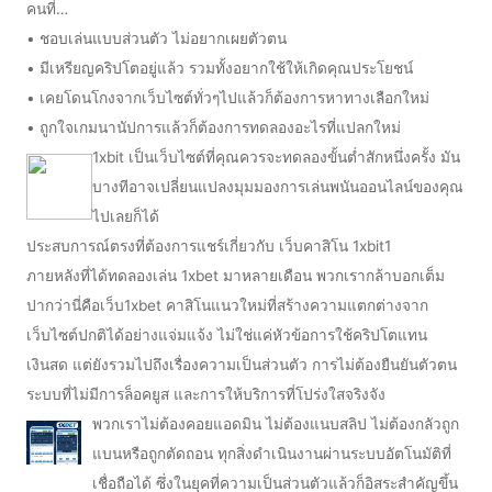
คนที่…
• ชอบเล่นแบบส่วนตัว ไม่อยากเผยตัวตน
• มีเหรียญคริปโตอยู่แล้ว รวมทั้งอยากใช้ให้เกิดคุณประโยชน์
• เคยโดนโกงจากเว็บไซต์ทั่วๆไปแล้วก็ต้องการหาทางเลือกใหม่
• ถูกใจเกมนานัปการแล้วก็ต้องการทดลองอะไรที่แปลกใหม่
1xbit เป็นเว็บไซต์ที่คุณควรจะทดลองขั้นต่ำสักหนึ่งครั้ง มัน
บางทีอาจเปลี่ยนแปลงมุมมองการเล่นพนันออนไลน์ของคุณ
ไปเลยก็ได้
ประสบการณ์ตรงที่ต้องการแชร์เกี่ยวกับ เว็บคาสิโน 1xbit1
ภายหลังที่ได้ทดลองเล่น 1xbet มาหลายเดือน พวกเรากล้าบอกเต็ม
ปากว่านี่คือเว็บ1xbet คาสิโนแนวใหม่ที่สร้างความแตกต่างจาก
เว็บไซต์ปกติได้อย่างแจ่มแจ้ง ไม่ใช่แค่หัวข้อการใช้คริปโตแทน
เงินสด แต่ยังรวมไปถึงเรื่องความเป็นส่วนตัว การไม่ต้องยืนยันตัวตน
ระบบที่ไม่มีการล็อคยูส และการให้บริการที่โปร่งใสจริงจัง
พวกเราไม่ต้องคอยแอดมิน ไม่ต้องแนบสลิป ไม่ต้องกลัวถูก
แบนหรือถูกตัดถอน ทุกสิ่งดำเนินงานผ่านระบบอัตโนมัติที่
เชื่อถือได้ ซึ่งในยุคที่ความเป็นส่วนตัวแล้วก็อิสระสำคัญขึ้น