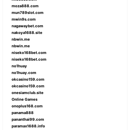
moza888.com
mun789slot.com
mwin9s.com
nagawaybet.com
nakoya1688.site
nbwin.me
nbwin.me
niseko168bet.com
niseko168bet.com
no1huay
no1huay.com
okcasino159.com
okcasino159.com
onesiamclub.site
Online Games
onoplus168.com
panama888
pananthai99.com
paramax1688.info