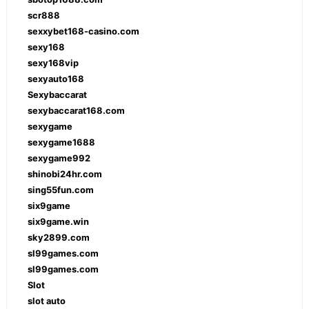
scr888
sexxybet168-casino.com
sexy168
sexy168vip
sexyauto168
Sexybaccarat
sexybaccarat168.com
sexygame
sexygame1688
sexygame992
shinobi24hr.com
sing55fun.com
six9game
six9game.win
sky2899.com
sl99games.com
sl99games.com
Slot
slot auto