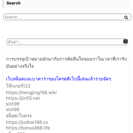
Search
การบรรลุเป้าหมายมักมากับการตัดสินใจของเราในเวลาที่เรารับ
มันอย่างจริงใจ
เว็บสล็อตและบาคาร่าของโครตดีเว็บนี้เล่นแล้วรวยจัดๆ
โจ๊กเกอร์123
https://hengjing168.wiki
https://jin55.net
slot99
slot66
สล็อตเว็บตรง
https://judhai168.co
https://bonus888.life