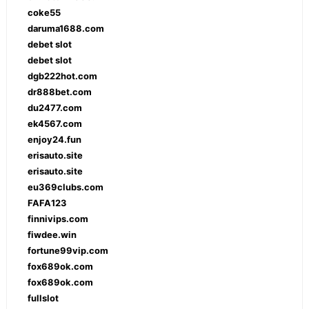
coke55
daruma1688.com
debet slot
debet slot
dgb222hot.com
dr888bet.com
du2477.com
ek4567.com
enjoy24.fun
erisauto.site
erisauto.site
eu369clubs.com
FAFA123
finnivips.com
fiwdee.win
fortune99vip.com
fox689ok.com
fox689ok.com
fullslot