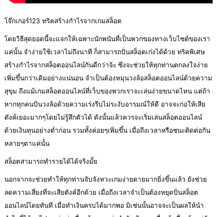
โจ๊กเกอร์123 ทริคสร้างกำไรจากเกมสล็อต
โดยวิธีสุดยอดนี้จะแจกให้เฉพาะนักพนันที่เป็นพวกของทางเว็บไซต์ของเรา
แค่นั้น จำง่ายใช้เวลาไม่ถึงนาที ก็สามารถปั่นสล็อตเก่งได้ด้วย ทริคพิเศษ
สร้างกำไรจากสล็อตออนไลน์กันดีกว่าจ้ะ ซึ่งจะช่วยให้ทุกท่านตกลงใจง่าย
เพิ่มขึ้นกว่าเดิมอย่างแน่นอน จำเป็นต้องหมุนวงล้อสล็อตออนไลน์ด้วยความ
สุขุม ถึงแม้เกมสล็อตออนไลน์ที่เว็บของพวกเราจะเล่นง่ายขนาดไหน แต่ถ้า
หากทุกคนปั่นวงล้อด้วยความเร่งรีบไม่ระงับอารมณ์ให้ดี อาจจะก่อให้เสีย
ตังค์เยอะมากๆโดยไม่รู้สึกตัวได้ ดังนั้นแล้วควรจะเริ่มเล่นสล็อตออนไลน์
ด้วยเงินทุนอย่างต่ำก่อน รวมทั้งค่อยๆเพิ่มขึ้น เมื่อถึงเวลาหรือชนะติดต่อกัน
หลายๆตาแค่นั้น
สล็อตสามารถทำรายได้ได้จริงมั้ย
นอกจากจะช่วยทำให้ทุกท่านจับจังหวะเกมง่ายดายมากยิ่งขึ้นแล้ว ยังช่วย
ลดความเสี่ยงที่จะเสียตังค์อีกด้วย เมื่อถึงเวลาจำเป็นต้องหยุดปั่นสล็อต
ออนไลน์โดยทันที เมื่อทำเงินครบได้มากพอ มิเช่นนั้นอาจจะเป็นผลให้นำ