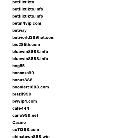
betflixtikto
betflixtikto.info
betflixtikto.info
betm4vip.com
betway
betworld369hot.com
bio285th.com
bluewin8888.info
bluewin8888.info
bng55
bonanza99
bonus888
boonlert1688.com
brazil999
bwvip4.com
cafe444
carlo999.net
Casino
cc11388.com
chinatown888.win