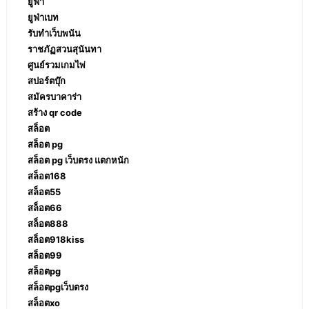
ยูฟ่า
ยูฟ่าเบท
รับทำเว็บพนัน
ราชภัฏสวนสุนันทา
ศูนย์รวมเกมไพ่
สปอร์ตบุ๊ก
สมัครบาคาร่า
สร้าง qr code
สล็อต
สล็อต pg
สล็อต pg เว็บตรง แตกหนัก
สล็อต168
สล็อต55
สล็อต66
สล็อต888
สล็อต918kiss
สล็อต99
สล็อตpg
สล็อตpgเว็บตรง
สล็อตxo