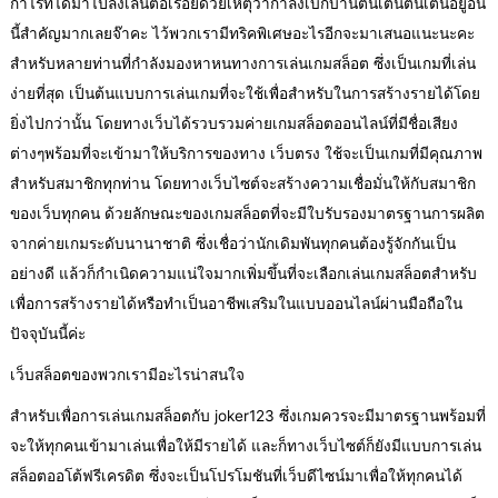
กำไรที่ได้มาไปลงเล่นต่อเรื่อยด้วยเหตุว่ากำลังเบิกบานตื่นเต้นตื่นเต้นอยู่อัน
นี้สำคัญมากเลยจ๊าคะ ไว้พวกเรามีทริคพิเศษอะไรอีกจะมาเสนอแนะนะคะ
สำหรับหลายท่านที่กำลังมองหาหนทางการเล่นเกมสล็อต ซึ่งเป็นเกมที่เล่น
ง่ายที่สุด เป็นต้นแบบการเล่นเกมที่จะใช้เพื่อสำหรับในการสร้างรายได้โดย
ยิ่งไปกว่านั้น โดยทางเว็บได้รวบรวมค่ายเกมสล็อตออนไลน์ที่มีชื่อเสียง
ต่างๆพร้อมที่จะเข้ามาให้บริการของทาง เว็บตรง ใช้จะเป็นเกมที่มีคุณภาพ
สำหรับสมาชิกทุกท่าน โดยทางเว็บไซต์จะสร้างความเชื่อมั่นให้กับสมาชิก
ของเว็บทุกคน ด้วยลักษณะของเกมสล็อตที่จะมีใบรับรองมาตรฐานการผลิต
จากค่ายเกมระดับนานาชาติ ซึ่งเชื่อว่านักเดิมพันทุกคนต้องรู้จักกันเป็น
อย่างดี แล้วก็กำเนิดความแน่ใจมากเพิ่มขึ้นที่จะเลือกเล่นเกมสล็อตสำหรับ
เพื่อการสร้างรายได้หรือทำเป็นอาชีพเสริมในแบบออนไลน์ผ่านมือถือใน
ปัจจุบันนี้ค่ะ
เว็บสล็อตของพวกเรามีอะไรน่าสนใจ
สำหรับเพื่อการเล่นเกมสล็อตกับ joker123 ซึ่งเกมควรจะมีมาตรฐานพร้อมที่
จะให้ทุกคนเข้ามาเล่นเพื่อให้มีรายได้ และก็ทางเว็บไซต์ก็ยังมีแบบการเล่น
สล็อตออโต้ฟรีเครดิต ซึ่งจะเป็นโปรโมชันที่เว็บดีไซน์มาเพื่อให้ทุกคนได้