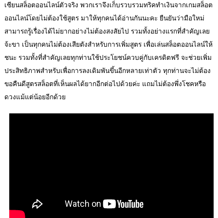
เซียนสล็อตออนไลน์ตัวจริง พวกเราจึงเก็บรวบรวมทริคทำเงินจากเกมสล็อต
ออนไลน์โดยไม่ต้องใช้สูตร มาให้ทุกคนได้อ่านกันนะคะ ยืนยันว่ามือใหม่
สามารถรู้เรื่องได้ไม่ยากอย่างไม่ต้องสงสัยไป รวมทั้งอย่างแรกที่สำคัญเลย
จ้ะขา เป็นทุกคนไม่ต้องเสียตังสำหรับการเพิ่มสูตร เพื่อเล่นสล็อตออนไลน์ให้
ชนะ รวมทั้งที่สำคัญเลยทุกท่านใช้ประโยชน์ควบคู่กับเครดิตฟรี จะช่วยเพิ่ม
ประสิทธิภาพสำหรับเพื่อการลงเดิมพันขึ้นอีกหลายเท่าตัว ทุกท่านจะไม่ต้อง
ขอคืนดีสูตรสล็อตที่เห็นผลได้ยากอีกต่อไปด้วยค่ะ แถมไม่ต้องพึ่งโชคหรือ
ดวงแม้แต่น้อยอีกด้วย