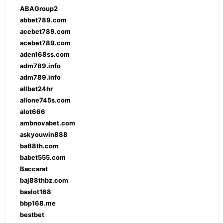
ABAGroup2
abbet789.com
acebet789.com
acebet789.com
aden168ss.com
adm789.info
adm789.info
allbet24hr
allone745s.com
alot666
ambnovabet.com
askyouwin888
ba88th.com
babet555.com
Baccarat
baj88thbz.com
baslot168
bbp168.me
bestbet