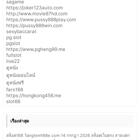
sagame
https://joker123auto.com
http://www.movie87hd.com
https://www.pussy888play.com
https://pussy888win.com
sexybaccarat
pg slot
pgslot
https://www.pgheng99.me
fullslot
live22
ดูหนัง
ดูหนังออนไลน์
ดูหนังฟรี
faro168
https://hongkong456.me
slot66
เรื่องล่าสุด
สล็อต168 Tangtem168e.com 14 กรกฎา 2026 สล็อตเว็บตรง สายแตก