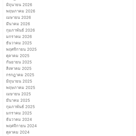
มิถุนายน 2026
พฤษภาคม 2026
เมษายน 2026
มีนาคม 2026
กุมภาพันธ์ 2026
มกราคม 2026
ธันวาคม 2025
พฤศจิกายน 2025
ตุลาคม 2025
กันยายน 2025
สิงหาคม 2025
กรกฎาคม 2025
มิถุนายน 2025
พฤษภาคม 2025
เมษายน 2025
มีนาคม 2025
กุมภาพันธ์ 2025
มกราคม 2025
ธันวาคม 2024
พฤศจิกายน 2024
ตุลาคม 2024