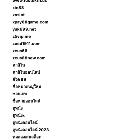
www.tuktukth.us
xin88
xoslot
xpay88game.com
yak699.net
z5vip.me
zeed1911.com
zeus66
zeus88new.com
คาสิโน
คาสิโนออนไลน์
จ๊วด 69
ชื่อหมวดหมู่ใหม่
ซอยเบท
ซื้อหวยออนไลน์
ดูหนัง
ดูหนังx
ดูหนังออนไลน์
ดูหนังออนไลน์ 2023
ทดลองเล่นสล็อต