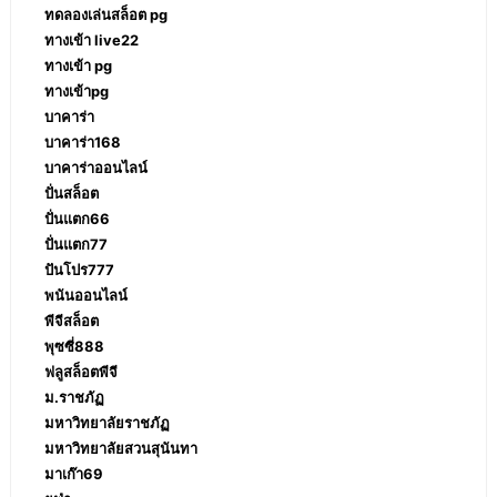
ทดลองเล่นสล็อต pg
ทางเข้า live22
ทางเข้า pg
ทางเข้าpg
บาคาร่า
บาคาร่า168
บาคาร่าออนไลน์
ปั่นสล็อต
ปั่นแตก66
ปั่นแตก77
ปันโปร777
พนันออนไลน์
พีจีสล็อต
พุซซี่888
ฟลูสล็อตพีจี
ม.ราชภัฏ
มหาวิทยาลัยราชภัฏ
มหาวิทยาลัยสวนสุนันทา
มาเก๊า69