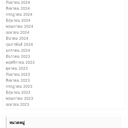
กันยายน 2024
สิงหาคม 2024
กรกฎาคม 2024
มิถุนายน 2024
พฤษภาคม 2024
เมษายน 2024
มีนาคม 2024
กุมภาพันธ์ 2024
มกราคม 2024
ธันวาคม 2023
พฤศจิกายน 2023
ตุลาคม 2023
กันยายน 2023
สิงหาคม 2023
กรกฎาคม 2023
มิถุนายน 2023
พฤษภาคม 2023
เมษายน 2023
หมวดหมู่