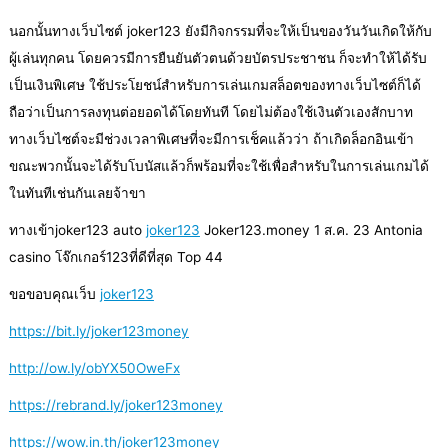
นอกนั้นทางเว็บไซต์ joker123 ยังมีกิจกรรมที่จะให้เป็นของวันวันเกิดให้กับ
ผู้เล่นทุกคน โดยควรมีการยืนยันตัวตนด้วยบัตรประชาชน ก็จะทำให้ได้รับ
เป็นเงินพิเศษ ใช้ประโยชน์สำหรับการเล่นเกมสล็อตของทางเว็บไซต์ก็ได้
ถือว่าเป็นการลงทุนต่อยอดได้โดยทันที โดยไม่ต้องใช้เงินตัวเองสักบาท
ทางเว็บไซต์จะมีช่วงเวลาพิเศษที่จะมีการเช็คแล้วว่า ถ้าเกิดล็อกอินเข้า
ขณะพวกนั้นจะได้รับโบนัสแล้วก็พร้อมที่จะใช้เพื่อสำหรับในการเล่นเกมได้
ในทันทีเช่นกันเลยจ้าขา
ทางเข้าjoker123 auto
joker123
Joker123.money 1 ส.ค. 23 Antonia
casino โจ๊กเกอร์123ที่ดีที่สุด Top 44
ขอขอบคุณเว็บ
joker123
https://bit.ly/joker123money
http://ow.ly/obYX50OweFx
https://rebrand.ly/joker123money
https://wow.in.th/joker123money