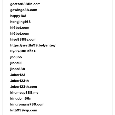
goatza888fin.com
gowingo88.com
happy168
hengjing168
hi6bet.com
hi6bet.com
hiso8888s.com
https://sretthi99.bet/enter/
hydra888 สล็อต
jbo355
jinda55
jinda888
Joker123
Joker123th
Joker123th.com
khumsup888.me
kingdom66n
kingromans789.com
kitti999vip.com