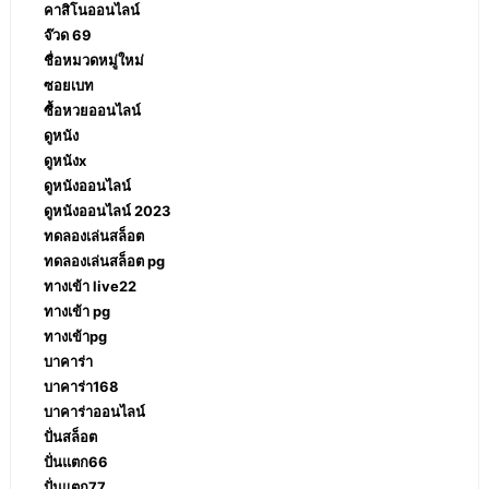
คาสิโนออนไลน์
จ๊วด 69
ชื่อหมวดหมู่ใหม่
ซอยเบท
ซื้อหวยออนไลน์
ดูหนัง
ดูหนังx
ดูหนังออนไลน์
ดูหนังออนไลน์ 2023
ทดลองเล่นสล็อต
ทดลองเล่นสล็อต pg
ทางเข้า live22
ทางเข้า pg
ทางเข้าpg
บาคาร่า
บาคาร่า168
บาคาร่าออนไลน์
ปั่นสล็อต
ปั่นแตก66
ปั่นแตก77