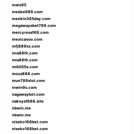
mars95
medee989.com
meekin365day.com
megawaysbet789.com
mercyrosa168.com
mexicanoo.com
mfj889xx.com
mia88th.com
mia88th.com
mib555s.com
moza888.com
mun789slot.com
mwin9s.com
nagawaybet.com
nakoya1688.site
nbwin.me
nbwin.me
niseko168bet.com
niseko168bet.com