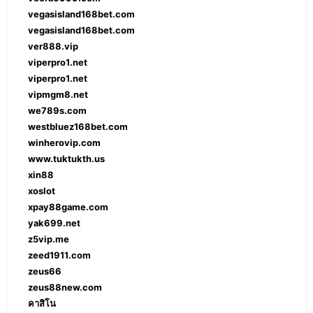
vegasisland168bet.com
vegasisland168bet.com
ver888.vip
viperpro1.net
viperpro1.net
vipmgm8.net
we789s.com
westbluez168bet.com
winherovip.com
www.tuktukth.us
xin88
xoslot
xpay88game.com
yak699.net
z5vip.me
zeed1911.com
zeus66
zeus88new.com
คาสิโน