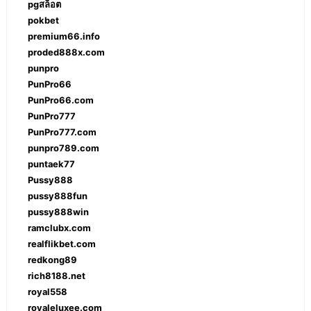
pgสล็อต
pokbet
premium66.info
proded888x.com
punpro
PunPro66
PunPro66.com
PunPro777
PunPro777.com
punpro789.com
puntaek77
Pussy888
pussy888fun
pussy888win
ramclubx.com
realflikbet.com
redkong89
rich8188.net
royal558
royaleluxee.com