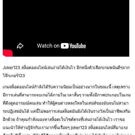
Joker123 สล็อตออนไลน์เล่นง่ายได้เงินไว อีกหนึ่งตัวเลือกเกมพนันดีๆจาก
โจ๊กเกอร์123
เกมสล็อตออนไลน์กำลังได้รับความนิยมเป็นอย่างมากในขณะนี้ เหตุเพราะ
มีการเล่นที่สามารถจบเกมได้ภายในเวลาสั้นๆ รวมทั้งมีภาพประกอบในเกม
ที่ดึงดูดอารมณ์คนเล่น ทำให้ผู้คนต่างหลงใหลในเสน่ห์ของมันจนไม่สามา
รถปฎิเสธมันได้ แค่นี้ไม่พอการเล่นสล็อตมันยังได้เงินรางวัลเป็นอาชีพเสริม
อีกด้วย ถ้าคุณกำลังมองหาสล็อตเว็บไซต์ตรงที่เล่นง่ายได้เงินไว เราขอ
แนะนำให้ท่านรู้จักกับเรามากขึ้นเรื่อยๆ joker123 สล็อตออนไลน์ที่มาแรง