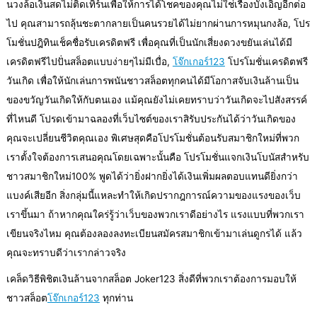
นวงล้อเงินสดไม่ติดเทิร์นเพื่อให้การได้โชคของคุณไม่ใช่เรื่องบังเอิญอีกต่อ
ไป คุณสามารถลุ้นชะตากลายเป็นคนรวยได้ไม่ยากผ่านการหมุนกงล้อ, โปร
โมชั่นปฎิทินเช็คชื่อรับเครดิตฟรี เพื่อคุณที่เป็นนักเสี่ยงดวงขยันเล่นได้มี
เครดิตฟรีไปปั่นสล็อตแบบง่ายๆไม่มีเบื่อ,
โจ๊กเกอร์123
โปรโมชั่นเครดิตฟรี
วันเกิด เพื่อให้นักเล่นการพนันชาวสล็อตทุกคนได้มีโอกาสจับเงินล้านเป็น
ของขวัญวันเกิดให้กับตนเอง แม้คุณยังไม่เคยทราบว่าวันเกิดจะไปสังสรรค์
ที่ไหนดี โปรดเข้ามาฉลองที่เว็บไซต์ของเราสิรับประกันได้ว่าวันเกิดของ
คุณจะเปลี่ยนชีวิตคุณเอง พิเศษสุดคือโปรโมชั่นต้อนรับสมาชิกใหม่ที่พวก
เราตั้งใจต้องการเสนอคุณโดยเฉพาะนั้นคือ โปรโมชั่นแจกเงินโบนัสสำหรับ
ชาวสมาชิกใหม่100% พูดได้ว่ายิ่งฝากยิ่งได้เงินเพิ่มผลตอบแทนดียิ่งกว่า
แบงค์เสียอีก สิ่งกลุ่มนี้แหละทำให้เกิดปรากฎการณ์ความของแรงของเว็บ
เราขึ้นมา ถ้าหากคุณใคร่รู้ว่าเว็บของพวกเราดีอย่างไร แรงแบบที่พวกเรา
เขียนจริงไหม คุณต้องลองลงทะเบียนสมัครสมาชิกเข้ามาเล่นดูกรได้ แล้ว
คุณจะทราบดีว่าเรากล่าวจริง
เคล็ดวิธีพิชิตเงินล้านจากสล็อต Joker123 สิ่งดีที่พวกเราต้องการมอบให้
ชาวสล็อต
โจ๊กเกอร์123
ทุกท่าน