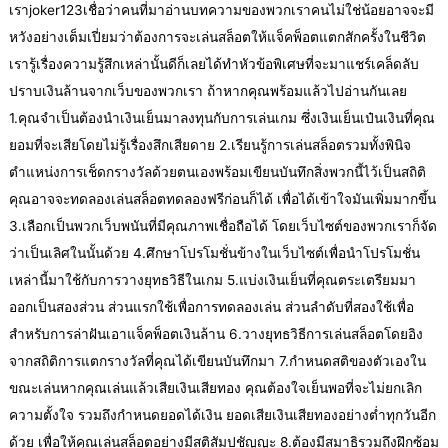
เราjoker123เชื่อว่าคนที่มาอ่านบทความของพวกเราคนไม่ใช่น้อยอาจจะมี
หวังอย่างเต็มเปี่ยมว่าต้องการจะเล่นสล็อตให้แจ็คพ็อตแตกสักครั้งในชีวิต
เรารู้เรื่องความรู้สึกเหล่านั้นดีก็เลยได้ทำหัวข้อพิเศษที่จะมาแชร์เคล็ดลับ
ปราบเงินล้านจากเว็บของพวกเรา ถ้าหากคุณพร้อมแล้วไปอ่านกันเลย
1.คุณจำเป็นต้องนำเงินเย็นมาลงทุนกับการเล่นเกม ซึ่งเงินเย็นเป๋นเงินที่คุณ
ยอมที่จะเสียโดยไม่รู้เรื่องสึกเสียดาย 2.เรียนรู้การเล่นสล็อตรวมทั้งพินิจ
ตำแหน่งการเช็ดกรางวัลด้วยตนเองพร้อมเขียนบันทึกสิ่งพวกนี้ไว้เป็นสถิติ
คุณอาจจะทดลองเล่นสล็อตทดลองฟรีก่อนก็ได้ เพื่อได้เข้าใจมันเพิ่มมากขึ้น
3.เลือกเป็นพวกเว็บพนันที่มีคุณภาพเชื่อถือได้ โดยเว็บไซต์ของพวกเราก็จัด
ว่าเป็นเลิศในนั้นด้วย 4.ศึกษาโปรโมชั่นข้างในเว็บไซต์เพื่อนำโปรโมชั่น
เหล่านี้มาใช้กับการวางยุทธวิธีในเกม 5.แบ่งเงินเย็นที่คุณตระเตรียมมา
ออกเป็นสองส่วน ส่วนแรกใช้เพื่อการทดลองเล่น ส่วนลำดับที่สองใช้เพื่อ
สำหรับการล่าฝันเอาแจ็คพ็อตเงินล้าน 6.วางยุทธวิธีการเล่นสล็อตโดยอิง
จากสถิติการแตกรางวัลที่คุณได้เขียนบันทึกมา 7.กำหนดสติของตัวเองใน
ขณะเล่นหากคุณเล่นแล้วเสียเงินเสียทอง คุณต้องใจเย็นพอที่จะไม่ยกเลิก
ความตั้งใจ รวมถึงกำหนดยอดได้เงิน ยอดเสียเงินเสียทองอย่างต่ำทุกวันอีก
ด้วย เพื่อให้คุณเล่นสล็อตอย่างมีสติสัมปชัญญะ 8.ต้องมีสมาธิรวมถึงฝึกซ้อม