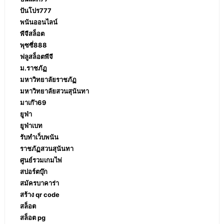
ปันโปร777
พนันออนไลน์
พีจีสล็อต
พุซซี่888
ฟลูสล็อตพีจี
ม.ราชภัฏ
มหาวิทยาลัยราชภัฏ
มหาวิทยาลัยสวนสุนันทา
มาเก๊า69
ยูฟ่า
ยูฟ่าเบท
รับทำเว็บพนัน
ราชภัฏสวนสุนันทา
ศูนย์รวมเกมไพ่
สปอร์ตบุ๊ก
สมัครบาคาร่า
สร้าง qr code
สล็อต
สล็อต pg