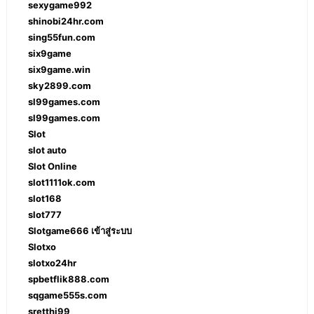
sexygame992
shinobi24hr.com
sing55fun.com
six9game
six9game.win
sky2899.com
sl99games.com
sl99games.com
Slot
slot auto
Slot Online
slot1111ok.com
slot168
slot777
Slotgame666 เข้าสู่ระบบ
Slotxo
slotxo24hr
spbetflik888.com
sqgame555s.com
sretthi99