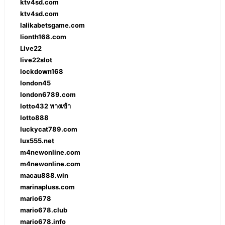
ktv4sd.com
ktv4sd.com
lalikabetsgame.com
lionth168.com
Live22
live22slot
lockdown168
london45
london6789.com
lotto432 ทางเข้า
lotto888
luckycat789.com
lux555.net
m4newonline.com
m4newonline.com
macau888.win
marinapluss.com
mario678
mario678.club
mario678.info