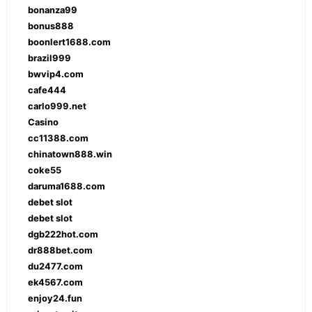
bonanza99
bonus888
boonlert1688.com
brazil999
bwvip4.com
cafe444
carlo999.net
Casino
cc11388.com
chinatown888.win
coke55
daruma1688.com
debet slot
debet slot
dgb222hot.com
dr888bet.com
du2477.com
ek4567.com
enjoy24.fun