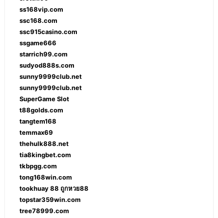
ss168vip.com
ssc168.com
ssc915casino.com
ssgame666
starrich99.com
sudyod888s.com
sunny9999club.net
sunny9999club.net
SuperGame Slot
t88golds.com
tangtem168
temmax69
thehulk888.net
tia8kingbet.com
tkbpgg.com
tong168win.com
tookhuay 88 ถูกหวย88
topstar359win.com
tree78999.com