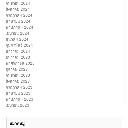
กันยายน 2024
สิงหาคม 2024
กรกฎาคม 2024
มิถุนายน 2024
พฤษภาคม 2024
เมษายน 2024
มีนาคม 2024
กุมภาพันธ์ 2024
มกราคม 2024
ธันวาคม 2023
พฤศจิกายน 2023
ตุลาคม 2023
กันยายน 2023
สิงหาคม 2023
กรกฎาคม 2023
มิถุนายน 2023
พฤษภาคม 2023
เมษายน 2023
หมวดหมู่