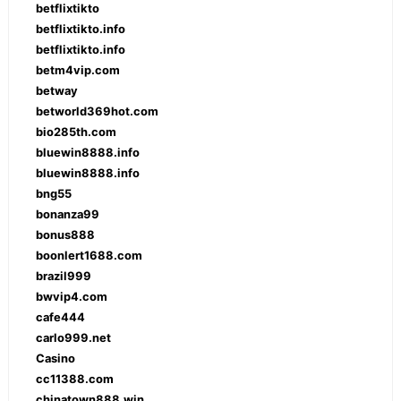
betflixtikto
betflixtikto.info
betflixtikto.info
betm4vip.com
betway
betworld369hot.com
bio285th.com
bluewin8888.info
bluewin8888.info
bng55
bonanza99
bonus888
boonlert1688.com
brazil999
bwvip4.com
cafe444
carlo999.net
Casino
cc11388.com
chinatown888.win