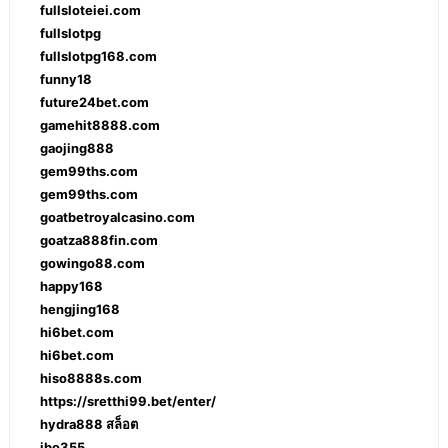
fullsloteiei.com
fullslotpg
fullslotpg168.com
funny18
future24bet.com
gamehit8888.com
gaojing888
gem99ths.com
gem99ths.com
goatbetroyalcasino.com
goatza888fin.com
gowingo88.com
happy168
hengjing168
hi6bet.com
hi6bet.com
hiso8888s.com
https://sretthi99.bet/enter/
hydra888 สล็อต
jbo355