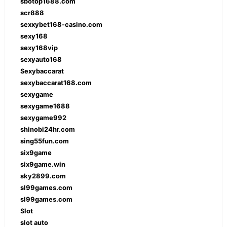
sbotop1688.com
scr888
sexxybet168-casino.com
sexy168
sexy168vip
sexyauto168
Sexybaccarat
sexybaccarat168.com
sexygame
sexygame1688
sexygame992
shinobi24hr.com
sing55fun.com
six9game
six9game.win
sky2899.com
sl99games.com
sl99games.com
Slot
slot auto