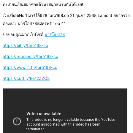
ทะเบียนเป็นสมาชิกแล้วมาสนุกสนานกันได้เลย!
เว็บสล็อตNo.1 มาริโอ้678 faro168.co 21 กุมภา 2568 Lamont อยากรวย
ต้องลอง มาริโอ้678สมัครฟรี Top 41
ขอขอบคุณมากเว็ปไซต์
มาริโอ้ 678
https://bit.ly/faro168-co
https://rebrand.ly/faro168-co
https://wow.in.th/faro168-co
https://cutt.ly/Ee12ZZC8