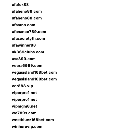
ufafox88
ufaheno88.com
ufaheno88.com
ufamnn.com
ufanance789.com
ufasocietyth.com
ufawinner88
uk369clubs.com
usa899.com
veera6999.com
vegasisland168bet.com
vegasisland168bet.com
ver888.vip
viperpro1.net
viperpro1.net
vipmgm8.net
we789s.com
westbluez168bet.com
winherovip.com