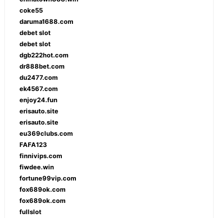
coke55
daruma1688.com
debet slot
debet slot
dgb222hot.com
dr888bet.com
du2477.com
ek4567.com
enjoy24.fun
erisauto.site
erisauto.site
eu369clubs.com
FAFA123
finnivips.com
fiwdee.win
fortune99vip.com
fox689ok.com
fox689ok.com
fullslot