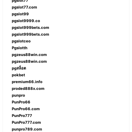
pgslot77
pgslot77.com
pgslot99
pgslot9999.co
pgslot999bets.com
pgslot999bets.com
pgslotceo
Pgslotth
pgzeus88win.com
pgzeus88win.com
pgสล็อต
pokbet
premium66.info
proded888x.com
punpro
PunPro66
PunPro66.com
PunPro777
PunPro777.com
punpro789.com