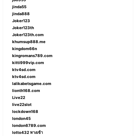
jinda55
jinda888
Joker123
Joker123th
Joker123th.com
khumsup888.me
kingdom66n
kingromans789.com
kitti999vip.com
ktv4sd.com
ktv4sd.com
lalikabetsgame.com
lionth168.com
Live22
live22slot
lockdown168
london45
london6789.com
lotto432 ทางเข้า