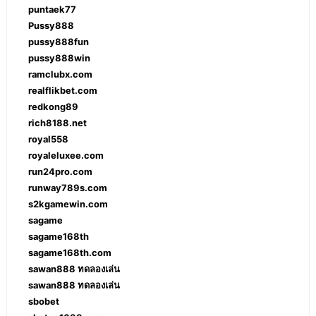
puntaek77
Pussy888
pussy888fun
pussy888win
ramclubx.com
realflikbet.com
redkong89
rich8188.net
royal558
royaleluxee.com
run24pro.com
runway789s.com
s2kgamewin.com
sagame
sagame168th
sagame168th.com
sawan888 ทดลองเล่น
sawan888 ทดลองเล่น
sbobet