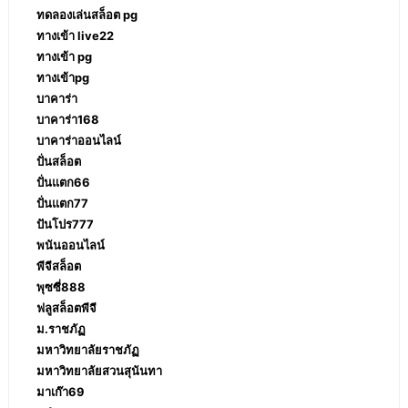
ทดลองเล่นสล็อต pg
ทางเข้า live22
ทางเข้า pg
ทางเข้าpg
บาคาร่า
บาคาร่า168
บาคาร่าออนไลน์
ปั่นสล็อต
ปั่นแตก66
ปั่นแตก77
ปันโปร777
พนันออนไลน์
พีจีสล็อต
พุซซี่888
ฟลูสล็อตพีจี
ม.ราชภัฏ
มหาวิทยาลัยราชภัฏ
มหาวิทยาลัยสวนสุนันทา
มาเก๊า69