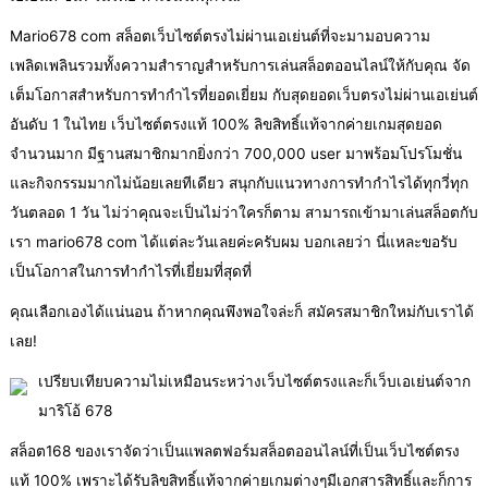
Mario678 com สล็อตเว็บไซต์ตรงไม่ผ่านเอเย่นต์ที่จะมามอบความ
เพลิดเพลินรวมทั้งความสำราญสำหรับการเล่นสล็อตออนไลน์ให้กับคุณ จัด
เต็มโอกาสสำหรับการทำกำไรที่ยอดเยี่ยม กับสุดยอดเว็บตรงไม่ผ่านเอเย่นต์
อันดับ 1 ในไทย เว็บไซต์ตรงแท้ 100% ลิขสิทธิ์แท้จากค่ายเกมสุดยอด
จำนวนมาก มีฐานสมาชิกมากยิ่งกว่า 700,000 user มาพร้อมโปรโมชั่น
และกิจกรรมมากไม่น้อยเลยทีเดียว สนุกกับแนวทางการทำกำไรได้ทุกวี่ทุก
วันตลอด 1 วัน ไม่ว่าคุณจะเป็นไม่ว่าใครก็ตาม สามารถเข้ามาเล่นสล็อตกับ
เรา mario678 com ได้แต่ละวันเลยค่ะครับผม บอกเลยว่า นี่แหละขอรับ
เป็นโอกาสในการทำกำไรที่เยี่ยมที่สุดที่
คุณเลือกเองได้แน่นอน ถ้าหากคุณพึงพอใจล่ะก็ สมัครสมาชิกใหม่กับเราได้
เลย!
เปรียบเทียบความไม่เหมือนระหว่างเว็บไซต์ตรงและก็เว็บเอเย่นต์จาก
มาริโอ้ 678
สล็อต168 ของเราจัดว่าเป็นแพลตฟอร์มสล็อตออนไลน์ที่เป็นเว็บไซต์ตรง
แท้ 100% เพราะได้รับลิขสิทธิ์แท้จากค่ายเกมต่างๆมีเอกสารสิทธิ์และก็การ