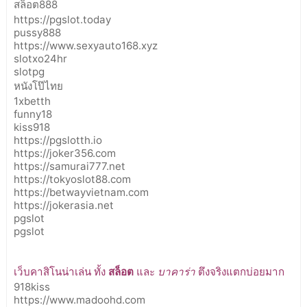
สล็อต888
https://pgslot.today
pussy888
https://www.sexyauto168.xyz
slotxo24hr
slotpg
หนังโป๊ไทย
1xbetth
funny18
kiss918
https://pgslotth.io
https://joker356.com
https://samurai777.net
https://tokyoslot88.com
https://betwayvietnam.com
https://jokerasia.net
pgslot
pgslot
เว็บคาสิโนน่าเล่น ทั้ง
สล็อต
และ
บาคาร่า
ตึงจริงแตกบ่อยมาก
918kiss
https://www.madoohd.com