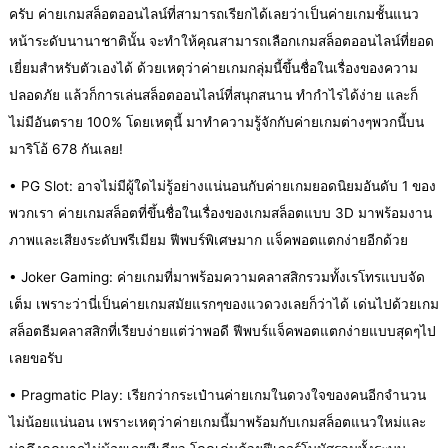
ครับ ค่ายเกมสล็อตออนไลน์ที่สามารถเรียกได้เลยว่าเป็นค่ายเกมชั้นแนว
หน้าระดับนานาชาตินั้น จะทำให้คุณสามารถเลือกเกมสล็อตออนไลน์ที่ยอด
เยี่ยมสำหรับตัวเองได้ ด้วยเหตุว่าค่ายเกมกลุ่มนี้ขึ้นชื่อในเรื่องของความ
ปลอดภัย แล้วก็การเล่นสล็อตออนไลน์ที่สนุกสนาน ทำกำไรได้ง่าย และก็
ไม่มีอันตราย 100% โดยเหตุนี้ มาทำความรู้จักกับค่ายเกมต่างๆพวกนี้บน
มาริโอ้ 678 กันเลย!
• PG Slot: อาจไม่มีผู้ใดไม่รู้อย่างแน่นอนกับค่ายเกมยอดนิยมอันดับ 1 ของ
พวกเรา ค่ายเกมสล็อตที่ขึ้นชื่อในเรื่องของเกมสล็อตแบบ 3D มาพร้อมงาน
ภาพและเสียงระดับพรีเมียม ฟีพบร์พิเศษมาก แจ็คพอตแตกง่ายอีกด้วย
• Joker Gaming: ค่ายเกมที่มาพร้อมความคลาสสิกรวมทั้งเรโทรแบบจัด
เต็ม เพราะว่านี่เป็นค่ายเกมสมัยแรกๆของแวดวงเลยก็ว่าได้ เด่นไปด้วยเกม
สล็อตธีมคลาสสิกที่เรียบง่ายแต่ว่าพอดี ฟีพบร์แจ็คพอตแตกง่ายแบบสุดๆไป
เลยขอรับ
• Pragmatic Play: เรียกว่ากระเป๋านค่ายเกมในดวงใจของคนอีกจำนวน
ไม่น้อยแน่นอน เพราะเหตุว่าค่ายเกมนี้มาพร้อมกับเกมสล็อตแนวใหม่และ