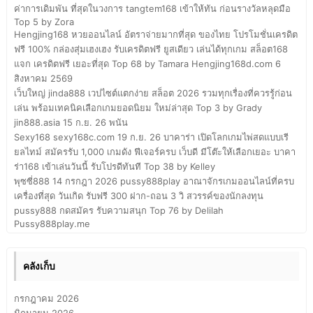
ค่าการเดิมพัน ที่สุดในวงการ tangtem168 เข้าให้ทัน ก่อนรางวัลหลุดมือ
Top 5 by Zora
Hengjing168 หวยออนไลน์ อัตราจ่ายมากที่สุด ของไทย โปรโมชั่นเครดิต
ฟรี 100% กล่องสุ่มเฮงเฮง รับเครดิตฟรี ยูสเดียว เล่นได้ทุกเกม สล็อต168
แจก เครดิตฟรี เยอะที่สุด Top 68 by Tamara Hengjing168d.com 6
สิงหาคม 2569
เว็บใหญ่ jinda888 เวปไซต์แตกง่าย สล็อต 2026 รวมทุกเรื่องที่ควรรู้ก่อน
เล่น พร้อมเทคนิคเลือกเกมยอดนิยม ใหม่ล่าสุด Top 3 by Grady
jin888.asia 15 ก.ย. 26 พนัน
Sexy168 sexy168c.com 19 ก.ย. 26 บาคาร่า เปิดโลกเกมไพ่สดแบบเรี
ยลไทม์ สมัครรับ 1,000 เกมดัง ฟีเจอร์ครบ เว็บดี มีโต๊ะให้เลือกเยอะ บาคา
ร่า168 เข้าเล่นวันนี้ รับโปรดีทันที Top 38 by Kelley
พุซซี่888 14 กรกฎา 2026 pussy888play อาณาจักรเกมออนไลน์ที่ครบ
เครื่องที่สุด วันเกิด รับฟรี 300 ฝาก-ถอน 3 วิ สวรรค์ของนักลงทุน
pussy888 กดสมัคร รับความสนุก Top 76 by Delilah
Pussy888play.me
คลังเก็บ
กรกฎาคม 2026
มิถุนายน 2026