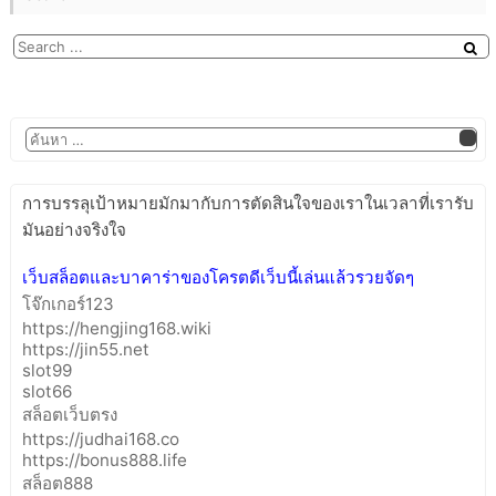
การบรรลุเป้าหมายมักมากับการตัดสินใจของเราในเวลาที่เรารับ
มันอย่างจริงใจ
เว็บสล็อตและบาคาร่าของโครตดีเว็บนี้เล่นแล้วรวยจัดๆ
โจ๊กเกอร์123
https://hengjing168.wiki
https://jin55.net
slot99
slot66
สล็อตเว็บตรง
https://judhai168.co
https://bonus888.life
สล็อต888