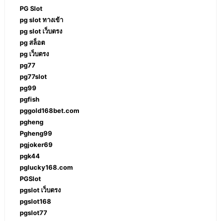
PG Slot
pg slot ทางเข้า
pg slot เว็บตรง
pg สล็อต
pg เว็บตรง
pg77
pg77slot
pg99
pgfish
pggold168bet.com
pgheng
Pgheng99
pgjoker69
pgk44
pglucky168.com
PGSlot
pgslot เว็บตรง
pgslot168
pgslot77