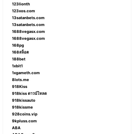
123lionth
123xos.com
13satanbets.com
13satanbets.com
1688vegasx.com
1688vegasx.com
168pg
168สล็อต
188bet
1xbit1
1xgameth.com
8lots.me
918Kiss
918kiss ดาวน์โหลด
918kissauto
918kissme
928coins.vip
9kpluss.com
ABA