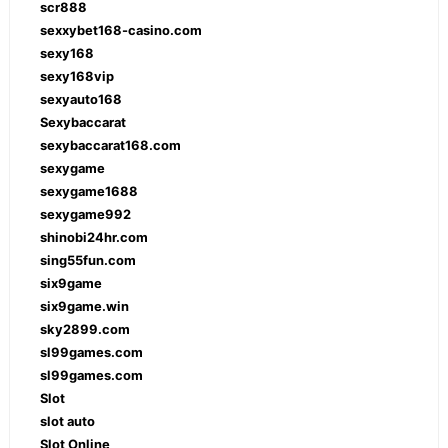
scr888
sexxybet168-casino.com
sexy168
sexy168vip
sexyauto168
Sexybaccarat
sexybaccarat168.com
sexygame
sexygame1688
sexygame992
shinobi24hr.com
sing55fun.com
six9game
six9game.win
sky2899.com
sl99games.com
sl99games.com
Slot
slot auto
Slot Online