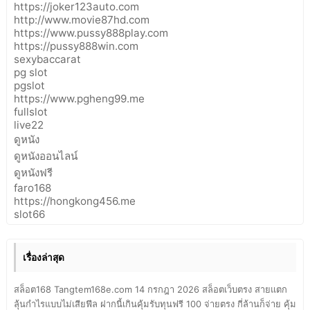
https://joker123auto.com
http://www.movie87hd.com
https://www.pussy888play.com
https://pussy888win.com
sexybaccarat
pg slot
pgslot
https://www.pgheng99.me
fullslot
live22
ดูหนัง
ดูหนังออนไลน์
ดูหนังฟรี
faro168
https://hongkong456.me
slot66
เรื่องล่าสุด
สล็อต168 Tangtem168e.com 14 กรกฎา 2026 สล็อตเว็บตรง สายแตก
ลุ้นกำไรแบบไม่เสียฟีล ฝากนี้เกินคุ้มรับทุนฟรี 100 จ่ายตรง กี่ล้านก็จ่าย คุ้ม