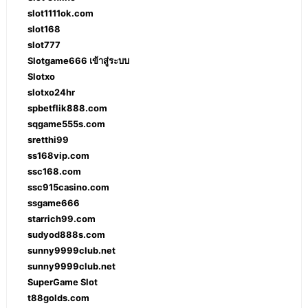
slot1111ok.com
slot168
slot777
Slotgame666 เข้าสู่ระบบ
Slotxo
slotxo24hr
spbetflik888.com
sqgame555s.com
sretthi99
ss168vip.com
ssc168.com
ssc915casino.com
ssgame666
starrich99.com
sudyod888s.com
sunny9999club.net
sunny9999club.net
SuperGame Slot
t88golds.com