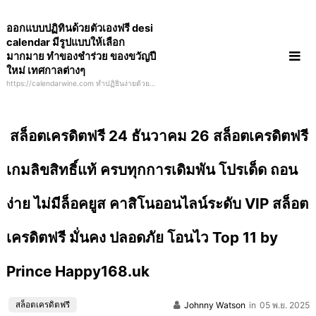
Skip
ออกแบบปฏิทินด้วยตัวเองฟรี desi
to
calendar มีรูปแบบให้เลือก
content
มากมาย ทำของชำร่วย ของขวัญปี
ใหม่ เทศกาลต่างๆ
https://calendarwine.com ทำปฏิธินง่ายด้วย
ตัวเอง เป็นของขวัญให้เพื่อของคุณ indian
calendar ปฏิทินออนไลน์ที่ใช้ร่วมกันสำหรับ
ธุรกิจของคุณ
สล็อตเครดิตฟรี 24 ธันวาคม 26 สล็อตเครดิตฟรี
เกมลิขสิทธิ์แท้ ครบทุกการเดิมพัน โปรเด็ด ถอน
ง่าย ไม่มีล็อคยูส คาสิโนออนไลน์ระดับ VIP สล็อต
เครดิตฟรี มั่นคง ปลอดภัย โอนไว Top 11 by
Prince Happy168.uk
สล็อตเครดิตฟรี
Johnny Watson
in
05 พ.ย. 2025