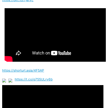
https://shorturl.asia/4F5AP
https://t.co/q755ULrv6b