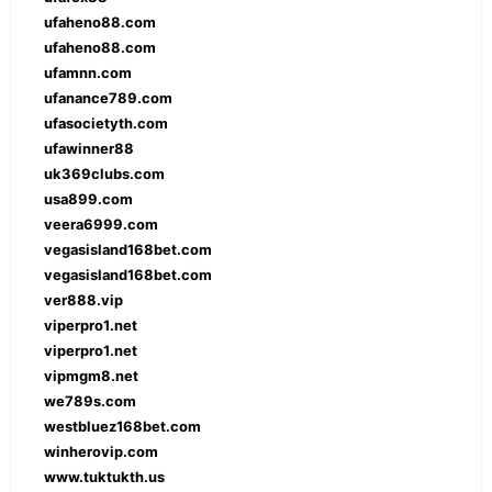
ufaheno88.com
ufaheno88.com
ufamnn.com
ufanance789.com
ufasocietyth.com
ufawinner88
uk369clubs.com
usa899.com
veera6999.com
vegasisland168bet.com
vegasisland168bet.com
ver888.vip
viperpro1.net
viperpro1.net
vipmgm8.net
we789s.com
westbluez168bet.com
winherovip.com
www.tuktukth.us