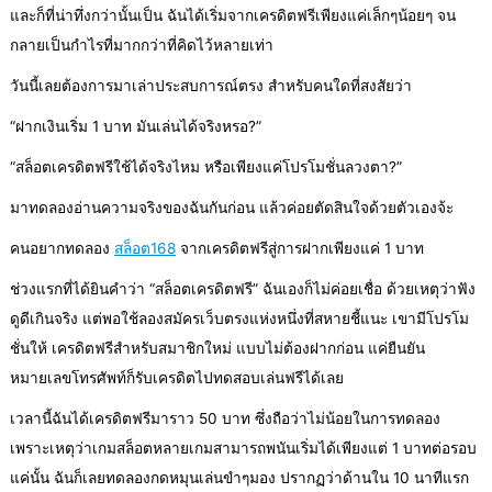
และก็ที่น่าทึ่งกว่านั้นเป็น ฉันได้เริ่มจากเครดิตฟรีเพียงแค่เล็กๆน้อยๆ จน
กลายเป็นกำไรที่มากกว่าที่คิดไว้หลายเท่า
วันนี้เลยต้องการมาเล่าประสบการณ์ตรง สำหรับคนใดที่สงสัยว่า
“ฝากเงินเริ่ม 1 บาท มันเล่นได้จริงหรอ?”
“สล็อตเครดิตฟรีใช้ได้จริงไหม หรือเพียงแค่โปรโมชั่นลวงตา?”
มาทดลองอ่านความจริงของฉันกันก่อน แล้วค่อยตัดสินใจด้วยตัวเองจ้ะ
คนอยากทดลอง
สล็อต168
จากเครดิตฟรีสู่การฝากเพียงแค่ 1 บาท
ช่วงแรกที่ได้ยินคำว่า “สล็อตเครดิตฟรี” ฉันเองก็ไม่ค่อยเชื่อ ด้วยเหตุว่าฟัง
ดูดีเกินจริง แต่พอใช้ลองสมัครเว็บตรงแห่งหนึ่งที่สหายชี้แนะ เขามีโปรโม
ชั่นให้ เครดิตฟรีสำหรับสมาชิกใหม่ แบบไม่ต้องฝากก่อน แค่ยืนยัน
หมายเลขโทรศัพท์ก็รับเครดิตไปทดสอบเล่นฟรีได้เลย
เวลานี้ฉันได้เครดิตฟรีมาราว 50 บาท ซึ่งถือว่าไม่น้อยในการทดลอง
เพราะเหตุว่าเกมสล็อตหลายเกมสามารถพนันเริ่มได้เพียงแต่ 1 บาทต่อรอบ
แค่นั้น ฉันก็เลยทดลองกดหมุนเล่นขำๆมอง ปรากฏว่าด้านใน 10 นาทีแรก