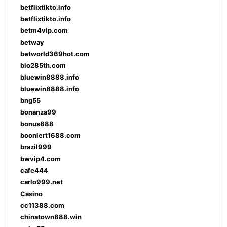
betflixtikto.info
betflixtikto.info
betm4vip.com
betway
betworld369hot.com
bio285th.com
bluewin8888.info
bluewin8888.info
bng55
bonanza99
bonus888
boonlert1688.com
brazil999
bwvip4.com
cafe444
carlo999.net
Casino
cc11388.com
chinatown888.win