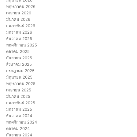
พฤษภาคม 2026
เมษายน 2026
มีนาคม 2026
กุมภาพันธ์ 2026
มกราคม 2026
ธันวาคม 2025
พฤศจิกายน 2025
ตุลาคม 2025
กันยายน 2025
สิงหาคม 2025
กรกฎาคม 2025
มิถุนายน 2025
พฤษภาคม 2025
เมษายน 2025
มีนาคม 2025
กุมภาพันธ์ 2025
มกราคม 2025
ธันวาคม 2024
พฤศจิกายน 2024
ตุลาคม 2024
กันยายน 2024