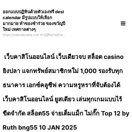
Skip
ออกแบบปฏิทินด้วยตัวเองฟรี desi
to
calendar มีรูปแบบให้เลือก
content
มากมาย ทำของชำร่วย ของขวัญปี
ใหม่ เทศกาลต่างๆ
https://calendarwine.com ทำปฏิธินง่ายด้วย
ตัวเอง เป็นของขวัญให้เพื่อของคุณ indian
calendar ปฏิทินออนไลน์ที่ใช้ร่วมกันสำหรับ
ธุรกิจของคุณ
เว็บคาสิโนออนไลน์ เว็บเดียวจบ สล็อต casino
ยิงปลา แจกทรัพย์สมาชิกหใม่ 1,000 รองรับทุก
ธนาคาร เอกซ์คลูซีฟ ความหรูหราที่จับต้องได้
เว็บคาสิโนออนไลน์ ยูสเดียว เล่นทุกเกมแบบไร้
ขีดจำกัด สล็อต55 จ่ายเต็มแม็ก ไม่กั๊ก Top 12 by
Ruth bng55 10 JAN 2025