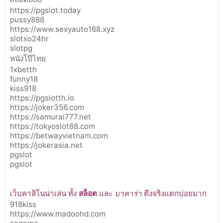
https://pgslot.today
pussy888
https://www.sexyauto168.xyz
slotxo24hr
slotpg
หนังโป๊ไทย
1xbetth
funny18
kiss918
https://pgslotth.io
https://joker356.com
https://samurai777.net
https://tokyoslot88.com
https://betwayvietnam.com
https://jokerasia.net
pgslot
pgslot
เว็บคาสิโนน่าเล่น ทั้ง
สล็อต
และ
บาคาร่า
ตึงจริงแตกบ่อยมาก
918kiss
https://www.madoohd.com