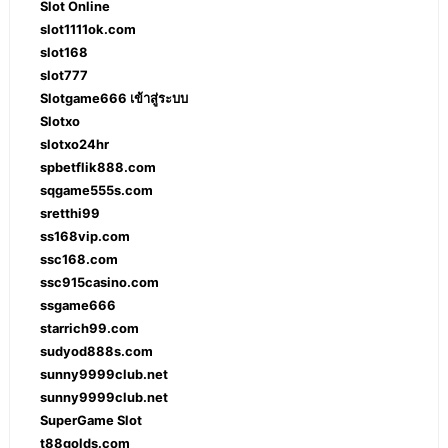
Slot Online
slot1111ok.com
slot168
slot777
Slotgame666 เข้าสู่ระบบ
Slotxo
slotxo24hr
spbetflik888.com
sqgame555s.com
sretthi99
ss168vip.com
ssc168.com
ssc915casino.com
ssgame666
starrich99.com
sudyod888s.com
sunny9999club.net
sunny9999club.net
SuperGame Slot
t88golds.com