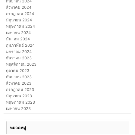
กันยายน 2024
สิงหาคม 2024
กรกฎาคม 2024
มิถุนายน 2024
พฤษภาคม 2024
เมษายน 2024
มีนาคม 2024
กุมภาพันธ์ 2024
มกราคม 2024
ธันวาคม 2023
พฤศจิกายน 2023
ตุลาคม 2023
กันยายน 2023
สิงหาคม 2023
กรกฎาคม 2023
มิถุนายน 2023
พฤษภาคม 2023
เมษายน 2023
หมวดหมู่