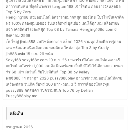
ลุ้นกำไรแบบไม่เสียฟีล ฝากนี้เกินคุ้มรับทุนฟรี 100 จ่ายตรง กี่ล้านก็จ่าย คุ้ม
ค่าการเดิมพัน ที่สุดในวงการ tangtem168 เข้าให้ทัน ก่อนรางวัลหลุดมือ
Top 5 by Zora
Hengjing168 หวยออนไลน์ อัตราจ่ายมากที่สุด ของไทย โปรโมชั่นเครดิต
ฟรี 100% กล่องสุ่มเฮงเฮง รับเครดิตฟรี ยูสเดียว เล่นได้ทุกเกม สล็อต168
แจก เครดิตฟรี เยอะที่สุด Top 68 by Tamara Hengjing168d.com 6
สิงหาคม 2569
เว็บใหญ่ jinda888 เวปไซต์แตกง่าย สล็อต 2026 รวมทุกเรื่องที่ควรรู้ก่อน
เล่น พร้อมเทคนิคเลือกเกมยอดนิยม ใหม่ล่าสุด Top 3 by Grady
jin888.asia 15 ก.ย. 26 พนัน
Sexy168 sexy168c.com 19 ก.ย. 26 บาคาร่า เปิดโลกเกมไพ่สดแบบเรี
ยลไทม์ สมัครรับ 1,000 เกมดัง ฟีเจอร์ครบ เว็บดี มีโต๊ะให้เลือกเยอะ บาคา
ร่า168 เข้าเล่นวันนี้ รับโปรดีทันที Top 38 by Kelley
พุซซี่888 14 กรกฎา 2026 pussy888play อาณาจักรเกมออนไลน์ที่ครบ
เครื่องที่สุด วันเกิด รับฟรี 300 ฝาก-ถอน 3 วิ สวรรค์ของนักลงทุน
pussy888 กดสมัคร รับความสนุก Top 76 by Delilah
Pussy888play.me
คลังเก็บ
กรกฎาคม 2026