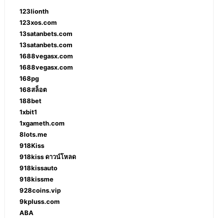
123lionth
123xos.com
13satanbets.com
13satanbets.com
1688vegasx.com
1688vegasx.com
168pg
168สล็อต
188bet
1xbit1
1xgameth.com
8lots.me
918Kiss
918kiss ดาวน์โหลด
918kissauto
918kissme
928coins.vip
9kpluss.com
ABA