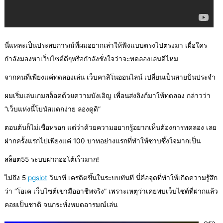
นี่แหละเป็นประสบการณ์ที่ผมอยากเล่าให้ฟังแบบตรงไปตรงมา เผื่อใคร
กำลังมองหาเว็บไซต์ดีๆหรือกำลังชั่งใจว่าจะทดลองเล่นดีไหม
จากคนที่เพียงแค่ทดลองเล่น เว็บคาสิโนออนไลน์ เปลี่ยนเป็นสายปั่นประจำ
ผมเริ่มเล่นเกมสล็อตด้วยความบังเอิญ เพื่อนส่งลิงก์มาให้ทดลอง กล่าวว่า
“เว็บแห่งนี้โบนัสแตกง่าย ลองดูดิ”
ตอนต้นก็ไม่เชื่อหรอก แต่ว่าด้วยความอยากรู้อยากเห็นต้องการทดลอง เลย
ฝากครั้งแรกไปเพียงแค่ 100 บาทอย่างแรกที่ทำให้ซาบซึ้งใจมากเป็น
สล็อต55 ระบบฝากออโต้เร็วมาก!
ไม่ถึง 5
pgslot
วินาที เครดิตขึ้นในระบบทันที นี่คือจุดที่ทำให้เกิดความรู้สึก
ว่า “โอเค เว็บไซต์เขามืออาชีพจริง” เพราะเหตุว่าเคยพบเว็บไซต์ที่ฝากแล้ว
คอยเป็นชาติ จนกระทั่งหมดอารมณ์เล่น