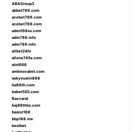
ABAGroup2
abbet789.com
acebet789.com
acebet789.com
aden168ss.com
adm789.info
adm789.info
allbet24hr
allone745s.com
alot666
ambnovabet.com
askyouwin888
ba88th.com
babet555.com
Baccarat
baj88thbz.com
baslot168
bbp168.me
bestbet