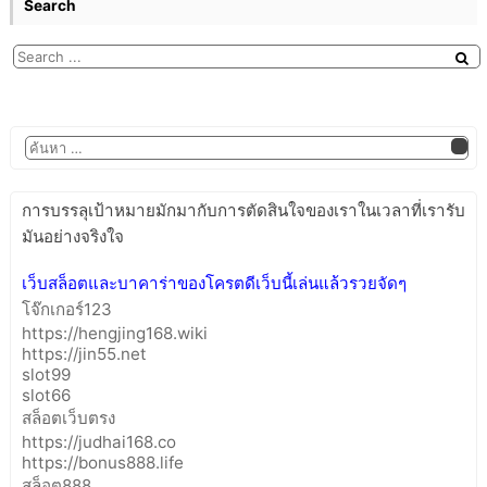
Search
การบรรลุเป้าหมายมักมากับการตัดสินใจของเราในเวลาที่เรารับ
มันอย่างจริงใจ
เว็บสล็อตและบาคาร่าของโครตดีเว็บนี้เล่นแล้วรวยจัดๆ
โจ๊กเกอร์123
https://hengjing168.wiki
https://jin55.net
slot99
slot66
สล็อตเว็บตรง
https://judhai168.co
https://bonus888.life
สล็อต888