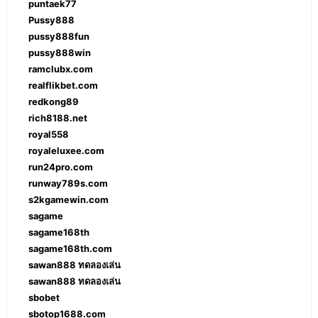
puntaek77
Pussy888
pussy888fun
pussy888win
ramclubx.com
realflikbet.com
redkong89
rich8188.net
royal558
royaleluxee.com
run24pro.com
runway789s.com
s2kgamewin.com
sagame
sagame168th
sagame168th.com
sawan888 ทดลองเล่น
sawan888 ทดลองเล่น
sbobet
sbotop1688.com