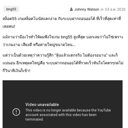
bng55
Johnny Watson
in
03 ธ.ค. 2025
สล็อต55 เกมสล็อตโบนัสแตกง่าย กับระบบฝากถอนออโต้ ที่เร็วที่สุดเท่าที่
เคยพบ!
แม้ถามว่ามีอะไรทำให้ผมพึงใจเกม bng55 สูงที่สุด บอกเลยว่าไม่ใช่เพราะ
ว่าเกมงาม เสียงดี หรือค่ายใหญ่ขนาดไหน…
แต่ว่าเป็นด้วยเหตุว่าความรู้สึก “ลุ้นแล้วแตกจริง ไม่ต้องรอนาน” และก็
แน่นอน อีกเหตุผลใหญ่คือ ระบบฝากถอนออโต้ที่รวดเร็วทันใจโคตรๆกดไม่
กี่วินาทีเงินก็เข้า!