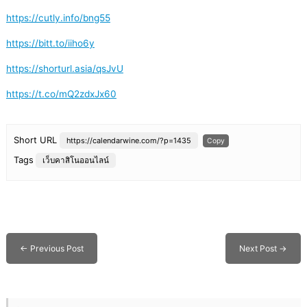
https://cutly.info/bng55
https://bitt.to/iiho6y
https://shorturl.asia/qsJvU
https://t.co/mQ2zdxJx60
Short URL
https://calendarwine.com/?p=1435
Copy
Tags
เว็บคาสิโนออนไลน์
←
Previous Post
Next Post
→