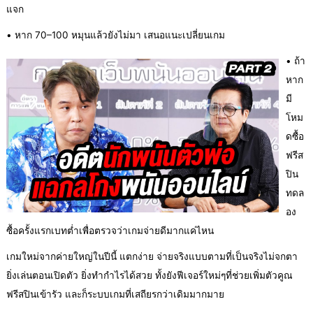
แจก
• หาก 70–100 หมุนแล้วยังไม่มา เสนอแนะเปลี่ยนเกม
• ถ้า
หาก
มี
โหม
ดซื้อ
ฟรีส
ปิน
ทดล
อง
ซื้อครั้งแรกเบทต่ำเพื่อตรวจว่าเกมจ่ายดีมากแค่ไหน
เกมใหม่จากค่ายใหญ่ในปีนี้ แตกง่าย จ่ายจริงแบบตามที่เป็นจริงไม่จกตา
ยิ่งเล่นตอนเปิดตัว ยิ่งทำกำไรได้สวย ทั้งยังฟีเจอร์ใหม่ๆที่ช่วยเพิ่มตัวคูณ
ฟรีสปินเข้ารัว และก็ระบบเกมที่เสถียรกว่าเดิมมากมาย