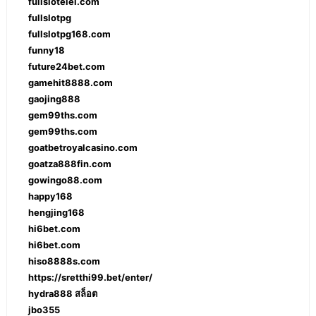
fullsloteiei.com
fullslotpg
fullslotpg168.com
funny18
future24bet.com
gamehit8888.com
gaojing888
gem99ths.com
gem99ths.com
goatbetroyalcasino.com
goatza888fin.com
gowingo88.com
happy168
hengjing168
hi6bet.com
hi6bet.com
hiso8888s.com
https://sretthi99.bet/enter/
hydra888 สล็อต
jbo355