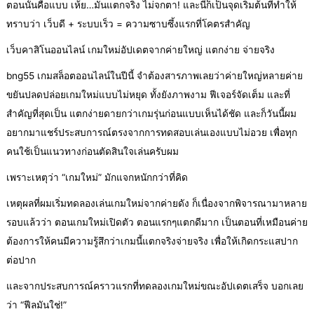
ตอนนั้นคือแบบ เห้ย…มันแตกจริง ไม่จกตา! และนี่ก็เป็นจุดเริ่มต้นที่ทำให้
ทราบว่า เว็บดี + ระบบเร็ว = ความซาบซึ้งแรกที่โคตรสำคัญ
เว็บคาสิโนออนไลน์ เกมใหม่อัปเดตจากค่ายใหญ่ แตกง่าย จ่ายจริง
bng55 เกมสล็อตออนไลน์ในปีนี้ จำต้องสารภาพเลยว่าค่ายใหญ่หลายค่าย
ขยันปลดปล่อยเกมใหม่แบบไม่หยุด ทั้งยังภาพงาม ฟีเจอร์จัดเต็ม และที่
สำคัญที่สุดเป็น แตกง่ายดายกว่าเกมรุ่นก่อนแบบเห็นได้ชัด และก็วันนี้ผม
อยากมาแชร์ประสบการณ์ตรงจากการทดสอบเล่นเองแบบไม่อวย เพื่อทุก
คนใช้เป็นแนวทางก่อนตัดสินใจเล่นครับผม
เพราะเหตุว่า “เกมใหม่” มักแจกหนักกว่าที่คิด
เหตุผลที่ผมเริ่มทดลองเล่นเกมใหม่จากค่ายดัง ก็เนื่องจากพิจารณามาหลาย
รอบแล้วว่า ตอนเกมใหม่เปิดตัว ตอนแรกๆแตกดีมาก เป็นตอนที่เหมือนค่าย
ต้องการให้คนมีความรู้สึกว่าเกมนี้แตกจริงจ่ายจริง เพื่อให้เกิดกระแสปาก
ต่อปาก
และจากประสบการณ์คราวแรกที่ทดลองเกมใหม่ขณะอัปเดตเสร็จ บอกเลย
ว่า “ฟีลมันใช่!”