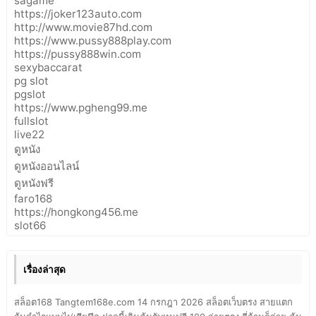
sagame
https://joker123auto.com
http://www.movie87hd.com
https://www.pussy888play.com
https://pussy888win.com
sexybaccarat
pg slot
pgslot
https://www.pgheng99.me
fullslot
live22
ดูหนัง
ดูหนังออนไลน์
ดูหนังฟรี
faro168
https://hongkong456.me
slot66
เรื่องล่าสุด
สล็อต168 Tangtem168e.com 14 กรกฎา 2026 สล็อตเว็บตรง สายแตก