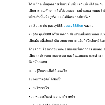
ได้ แม้กระนั้นทุกอย่างเริ่มแปรไปตั้งแต่วันที่ผมได้รู้จะกับ
เป็นการเล่น ศึกษา แล้วก็สังเกตอย่างสม่ำเสมอ จนพบว่าถ้
พร้อมกันนั้น มีอยู่จริง และไม่น้อยอย่างยิ่งจริงๆ
จุดเริ่มแรกกับ pussy888
pussy888fun
ของผม
ผมรู้จัก พุซซี่888 ครั้งแรกจากเพื่อนสนิทที่เล่นมาก่อน 
เป็นสล็อตที่เล่นแล้วลื่น เกมมากมาย แล้วถ้าใจเย็นๆมีโอกาส
ด้วยความต้องการอยากจะรู้ ผมเลยเริ่มจากการ ทดลองเ
เพียงแค่ปรารถนามองระบบ มองต้นแบบเกม และทำความเข้า
น้อยมักละเลย
ความรู้สึกแรกเมื่อได้เล่นจริง
อย่างแรกที่รู้สึกได้ชัดเป็น
• เกมโหลดเร็ว
• ภาพและเสียงทำออกมาก้าวหน้า