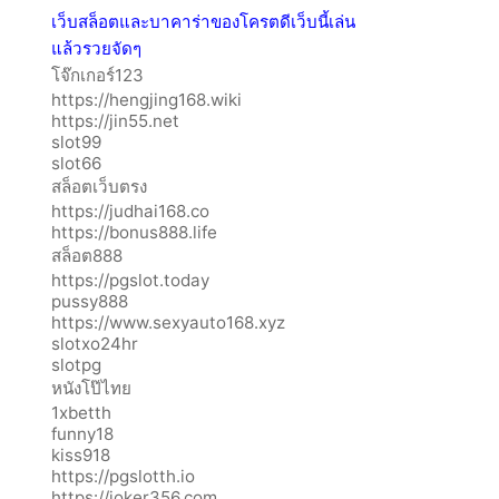
เว็บสล็อตและบาคาร่าของโครตดีเว็บนี้เล่น
แล้วรวยจัดๆ
โจ๊กเกอร์123
https://hengjing168.wiki
https://jin55.net
slot99
slot66
สล็อตเว็บตรง
https://judhai168.co
https://bonus888.life
สล็อต888
https://pgslot.today
pussy888
https://www.sexyauto168.xyz
slotxo24hr
slotpg
หนังโป๊ไทย
1xbetth
funny18
kiss918
https://pgslotth.io
https://joker356.com