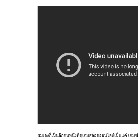
ผมเองก็เป็นอีกคนหนึ่งที่ดูเกมสล็อตออนไลน์เป็นแค่ เกม