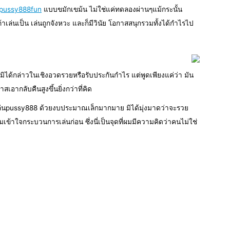
pussy888fun
แบบขมักเขม้น ไม่ใช่แค่ทดลองผ่านๆแม้กระนั้น
าเล่นเป็น เล่นถูกจังหวะ และก็มีวินัย โอกาสสนุกรวมทั้งได้กำไรไป
เขามิได้กล่าวในเชิงอวดรวยหรือรับประกันกำไร แต่พูดเพียงแค่ว่า มัน
เอากลับคืนสูงขึ้นยิ่งกว่าที่คิด
ล่นpussy888 ด้วยงบประมาณเล็กมากมาย มิได้มุ่งมาดว่าจะรวย
ใจกระบวนการเล่นก่อน ซึ่งนี่เป็นจุดที่ผมมีความคิดว่าคนไม่ใช่