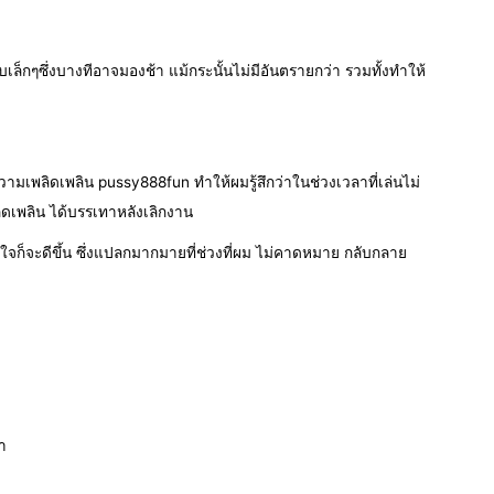
็กๆซึ่งบางทีอาจมองช้า แม้กระนั้นไม่มีอันตรายกว่า รวมทั้งทำให้
วามเพลิดเพลิน pussy888fun ทำให้ผมรู้สึกว่าในช่วงเวลาที่เล่นไม่
ิดเพลิน ได้บรรเทาหลังเลิกงาน
จก็จะดีขึ้น ซึ่งแปลกมากมายที่ช่วงที่ผม ไม่คาดหมาย กลับกลาย
า