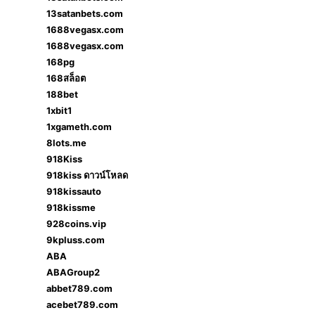
13satanbets.com
1688vegasx.com
1688vegasx.com
168pg
168สล็อต
188bet
1xbit1
1xgameth.com
8lots.me
918Kiss
918kiss ดาวน์โหลด
918kissauto
918kissme
928coins.vip
9kpluss.com
ABA
ABAGroup2
abbet789.com
acebet789.com