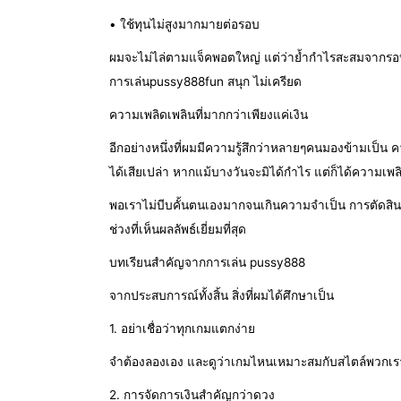
• ใช้ทุนไม่สูงมากมายต่อรอบ
ผมจะไม่ไล่ตามแจ็คพอตใหญ่ แต่ว่าย้ำกำไรสะสมจากรอบเล
การเล่นpussy888fun สนุก ไม่เครียด
ความเพลิดเพลินที่มากกว่าเพียงแค่เงิน
อีกอย่างหนึ่งที่ผมมีความรู้สึกว่าหลายๆคนมองข้ามเป็น ค
ได้เสียเปล่า หากแม้บางวันจะมิได้กำไร แต่ก็ได้ความเพล
พอเราไม่บีบคั้นตนเองมากจนเกินความจำเป็น การตัดสินใ
ช่วงที่เห็นผลลัพธ์เยี่ยมที่สุด
บทเรียนสำคัญจากการเล่น pussy888
จากประสบการณ์ทั้งสิ้น สิ่งที่ผมได้ศึกษาเป็น
1. อย่าเชื่อว่าทุกเกมแตกง่าย
จำต้องลองเอง และดูว่าเกมไหนเหมาะสมกับสไตล์พวกเร
2. การจัดการเงินสำคัญกว่าดวง