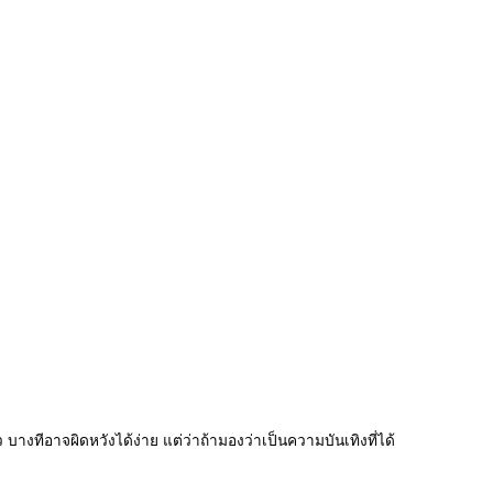
างทีอาจผิดหวังได้ง่าย แต่ว่าถ้ามองว่าเป็นความบันเทิงที่ได้