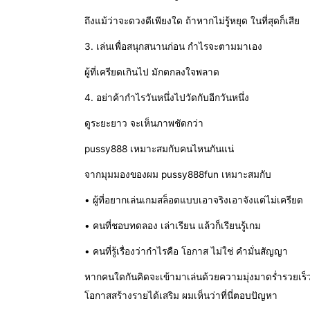
ถึงแม้ว่าจะดวงดีเพียงใด ถ้าหากไม่รู้หยุด ในที่สุดก็เสีย
3. เล่นเพื่อสนุกสนานก่อน กำไรจะตามมาเอง
ผู้ที่เครียดเกินไป มักตกลงใจพลาด
4. อย่าค้ากำไรวันหนึ่งไปวัดกับอีกวันหนึ่ง
ดูระยะยาว จะเห็นภาพชัดกว่า
pussy888 เหมาะสมกับคนไหนกันแน่
จากมุมมองของผม pussy888fun เหมาะสมกับ
• ผู้ที่อยากเล่นเกมสล็อตแบบเอาจริงเอาจังแต่ไม่เครียด
• คนที่ชอบทดลอง เล่าเรียน แล้วก็เรียนรู้เกม
• คนที่รู้เรื่องว่ากำไรคือ โอกาส ไม่ใช่ คำมั่นสัญญา
หากคนใดกันคิดจะเข้ามาเล่นด้วยความมุ่งมาดร่ำรวยเร็ว บ
โอกาสสร้างรายได้เสริม ผมเห็นว่าที่นี่ตอบปัญหา