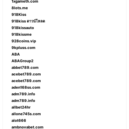
1xgameth.com
8lots.me
918Kiss
918kiss ดาวน์โหลด
918kissauto
918kissme
928coins.vip
9kpluss.com
ABA
ABAGroup2
abbet789.com
acebet789.com
acebet789.com
aden168ss.com
adm789.info
adm789.info
allbet24hr
allone745s.com
alot666
ambnovabet.com