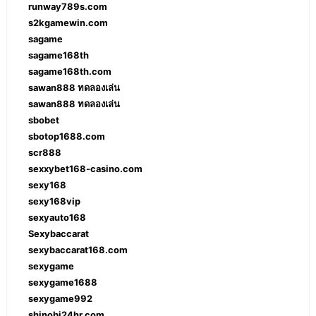
runway789s.com
s2kgamewin.com
sagame
sagame168th
sagame168th.com
sawan888 ทดลองเล่น
sawan888 ทดลองเล่น
sbobet
sbotop1688.com
scr888
sexxybet168-casino.com
sexy168
sexy168vip
sexyauto168
Sexybaccarat
sexybaccarat168.com
sexygame
sexygame1688
sexygame992
shinobi24hr.com