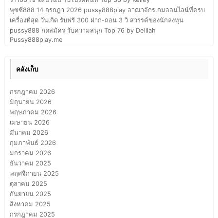
พุซซี่888 14 กรกฎา 2026 pussy888play อาณาจักรเกมออนไลน์ที่ครบ
เครื่องที่สุด วันเกิด รับฟรี 300 ฝาก-ถอน 3 วิ สวรรค์ของนักลงทุน
pussy888 กดสมัคร รับความสนุก Top 76 by Delilah
Pussy888play.me
คลังเก็บ
กรกฎาคม 2026
มิถุนายน 2026
พฤษภาคม 2026
เมษายน 2026
มีนาคม 2026
กุมภาพันธ์ 2026
มกราคม 2026
ธันวาคม 2025
พฤศจิกายน 2025
ตุลาคม 2025
กันยายน 2025
สิงหาคม 2025
กรกฎาคม 2025