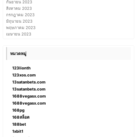
กันยายน 2023
สิงหาคม 2023
กรกฎาคม 2023
มิถุนายน 2023
พฤษภาคม 2023
เมษายน 2023
หมวดหมู่
123lionth
123xos.com
13satanbets.com
13satanbets.com
1688vegasx.com
1688vegasx.com
168pg
168สล็อต
188bet
1xbit1