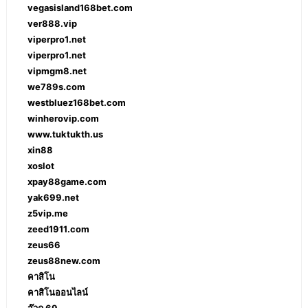
vegasisland168bet.com
ver888.vip
viperpro1.net
viperpro1.net
vipmgm8.net
we789s.com
westbluez168bet.com
winherovip.com
www.tuktukth.us
xin88
xoslot
xpay88game.com
yak699.net
z5vip.me
zeed1911.com
zeus66
zeus88new.com
คาสิโน
คาสิโนออนไลน์
จ๊วด 69