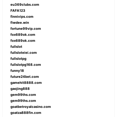
eu369clubs.com
FAFA123
finnivips.com
fiwdee.win
fortune99vip.com
fox689ok.com
fox689ok.com
fullslot
fullsloteiei.com
fullslotpg
fullslotpg168.com
funny18
future24bet.com
gamehit8888.com
gaojing888
gem99ths.com
gem99ths.com
goatbetroyalcasino.com
goatza888fin.com