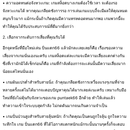
• ความอดทนต่อจังหวะเกม: เกมสล็อตบางเกมต้องใช้เวลา จะต้องรอ
จังหวะเกมได้ หากคุณเกลียดชังการรอ การเล่นเกมแบบงี้จะมีผลให้คุณหมด
สนุกเร็วมาก แม้กระนั้นถ้าเกิดคุณมีความทรหดอดทนมากพอ เกมพวกนี้จะ
ทำให้คุณได้รับประสบการณ์ที่ดีมากยิ่งกว่า
2. เลือกจากระดับการเสี่ยงที่คุณรับได้
อีกจุดหนึ่งที่มือใหม่เล่น ปั่นแตก66 แล้วมักละเลยเลยก็คือ เรื่องของความ
เสี่ยงจากเกมนั่นเองนะครับ เกมสล็อตแต่ละเกมจะมีความเสี่ยงแตกต่างกัน
ซึ่งที่เรามักมิได้เช็กก่อนก็คือ เกมที่กำลังต้องการจะเล่นนั้นมีความเสี่ยงมาก
น้อยแค่ไหนนั่นเอง
• เกมผันแปรต่ำสำหรับสายนิ่ง: ถ้าคุณเกลียดชังการเหวี่ยงแรงๆเกมที่จ่าย
หลายครั้งแต่ไม่ได้มากจะตอบปัญหาคุณได้มากเลยล่ะนะครับ เหมาะกับมือ
ใหม่ที่ยังไม่คุ้นกับจังหวะของเกม puntaek66 อีกด้วย ทำให้เล่นแล้ว
ทำความเข้าใจระบบสุดกำลัง ไม่กดดันมากจนเกินความจำเป็น
• เกมปั่นป่วนสูงสำหรับสายลุ้นหนัก: ถ้าเกิดคุณเป็นคนถูกใจลุ้น ถูกใจความ
ระทึกใจ เกม ปั่นแตก66 ที่ได้โอกาสแตกหนักแม้กระนั้นนานๆครั้งก็จะตอบ