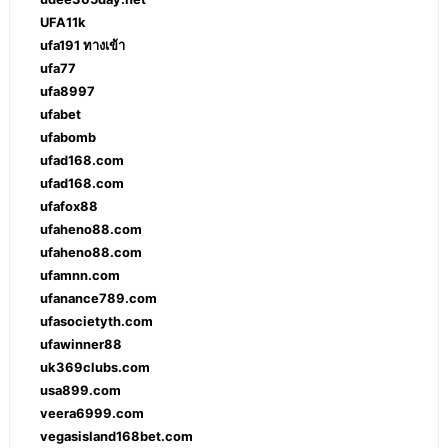
UFA11k
ufa191 ทางเข้า
ufa77
ufa8997
ufabet
ufabomb
ufad168.com
ufad168.com
ufafox88
ufaheno88.com
ufaheno88.com
ufamnn.com
ufanance789.com
ufasocietyth.com
ufawinner88
uk369clubs.com
usa899.com
veera6999.com
vegasisland168bet.com