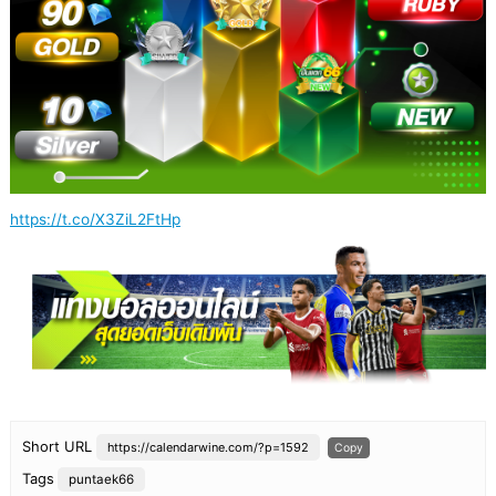
https://t.co/X3ZiL2FtHp
Short URL
https://calendarwine.com/?p=1592
Copy
Tags
puntaek66