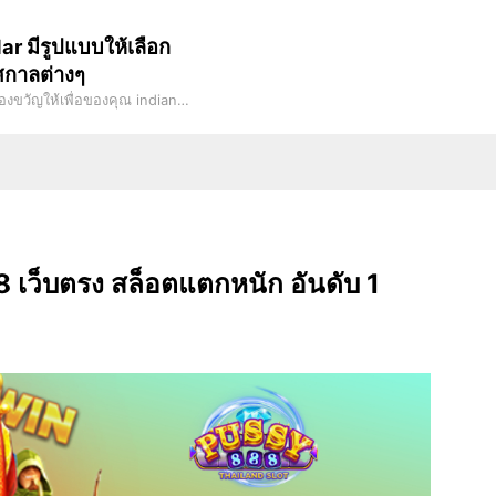
r มีรูปแบบให้เลือก
ศกาลต่างๆ
ญให้เพื่อของคุณ indian
เว็บตรง สล็อตแตกหนัก อันดับ 1