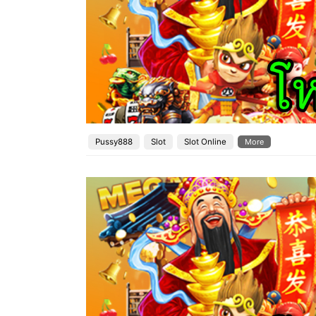
Pussy888
Slot
Slot Online
More