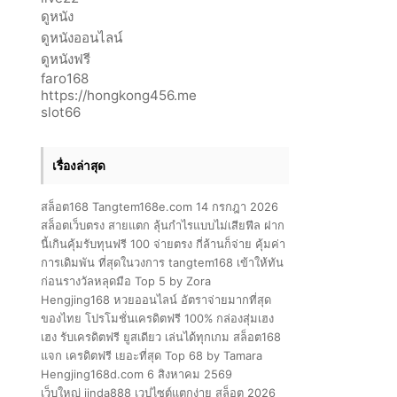
ดูหนัง
ดูหนังออนไลน์
ดูหนังฟรี
faro168
https://hongkong456.me
slot66
เรื่องล่าสุด
สล็อต168 Tangtem168e.com 14 กรกฎา 2026
สล็อตเว็บตรง สายแตก ลุ้นกำไรแบบไม่เสียฟีล ฝาก
นี้เกินคุ้มรับทุนฟรี 100 จ่ายตรง กี่ล้านก็จ่าย คุ้มค่า
การเดิมพัน ที่สุดในวงการ tangtem168 เข้าให้ทัน
ก่อนรางวัลหลุดมือ Top 5 by Zora
Hengjing168 หวยออนไลน์ อัตราจ่ายมากที่สุด
ของไทย โปรโมชั่นเครดิตฟรี 100% กล่องสุ่มเฮง
เฮง รับเครดิตฟรี ยูสเดียว เล่นได้ทุกเกม สล็อต168
แจก เครดิตฟรี เยอะที่สุด Top 68 by Tamara
Hengjing168d.com 6 สิงหาคม 2569
เว็บใหญ่ jinda888 เวปไซต์แตกง่าย สล็อต 2026