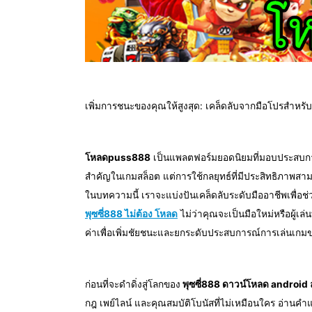
เพิ่มการชนะของคุณให้สูงสุด: เคล็ดลับจากมือโปรสำหร
โหลดpuss888
เป็นแพลตฟอร์มยอดนิยมที่มอบประสบการณ
สำคัญในเกมสล็อต แต่การใช้กลยุทธ์ที่มีประสิทธิภาพ
ในบทความนี้ เราจะแบ่งปันเคล็ดลับระดับมืออาชีพเพื่อ
พุซซี่888 ไม่ต้อง โหลด
ไม่ว่าคุณจะเป็นมือใหม่หรือผู้เล่น
ค่าเพื่อเพิ่มชัยชนะและยกระดับประสบการณ์การเล่นเกม
ก่อนที่จะดำดิ่งสู่โลกของ
พุซซี่888 ดาวน์โหลด android ล
กฎ เพย์ไลน์ และคุณสมบัติโบนัสที่ไม่เหมือนใคร อ่า