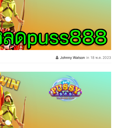
Johnny Watson
in
18 พ.ค. 2023