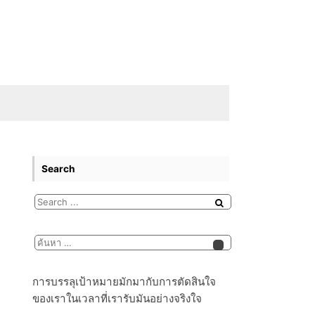
Search
การบรรลุเป้าหมายมักมากับการตัดสินใจ
ของเราในเวลาที่เรารับมันอย่างจริงใจ