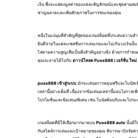
เงิน ซึ่งจะแสดงมูลค่าของแต่ละสัญลักษณ์และชุดค่าผสมที
ชาญฉลาดและเพิ่มศักยภาพในการชนะของคุณ
หนึ่งในแง่มุมที่สำคัญที่สุดของเกมสล็อตที่ประสบความส
ยินดีจ่ายในแต่ละเซสชั่นการเล่นเกมและไม่เกินวงเงินนั้
ไล่ตามความสูญเสียเป็นสิ่งสำคัญอย่างยิ่ง ด้วยการกำห
คุณจะจ่ายได้ไปกับ
ดาวน์โหลด Puss888 เวอร์ชั่น ใหม่
puss888 เข้าสู่ระบบ
มักจะเสนอการหมุนฟรีและโบนัสเพ
เหล่านี้อย่างเต็มที่ เนื่องจากข้อเสนอเหล่านี้มอบโอกา
โปรโมชั่นและข้อเสนอพิเศษ เช่น โบนัสต้อนรับและโปรแ
เกมสล็อตที่มีให้เลือกมากมายบน
Puss888 auto
นั้นมี
กับสไตล์การเล่นและเป้าหมายของคุณ พิจารณาปัจจัยต่าง