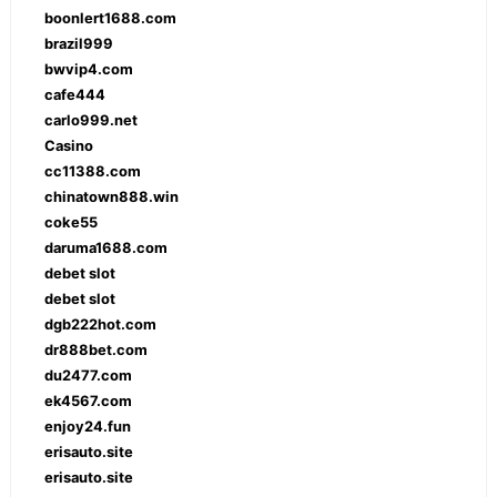
boonlert1688.com
brazil999
bwvip4.com
cafe444
carlo999.net
Casino
cc11388.com
chinatown888.win
coke55
daruma1688.com
debet slot
debet slot
dgb222hot.com
dr888bet.com
du2477.com
ek4567.com
enjoy24.fun
erisauto.site
erisauto.site