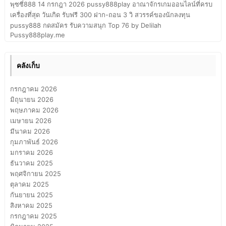
พุซซี่888 14 กรกฎา 2026 pussy888play อาณาจักรเกมออนไลน์ที่ครบ
เครื่องที่สุด วันเกิด รับฟรี 300 ฝาก-ถอน 3 วิ สวรรค์ของนักลงทุน
pussy888 กดสมัคร รับความสนุก Top 76 by Delilah
Pussy888play.me
คลังเก็บ
กรกฎาคม 2026
มิถุนายน 2026
พฤษภาคม 2026
เมษายน 2026
มีนาคม 2026
กุมภาพันธ์ 2026
มกราคม 2026
ธันวาคม 2025
พฤศจิกายน 2025
ตุลาคม 2025
กันยายน 2025
สิงหาคม 2025
กรกฎาคม 2025