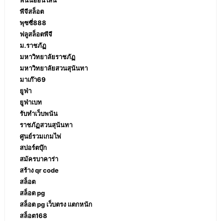
พีจีสล็อต
พุซซี่888
ฟลูสล็อตพีจี
ม.ราชภัฏ
มหาวิทยาลัยราชภัฏ
มหาวิทยาลัยสวนสุนันทา
มาเก๊า69
ยูฟ่า
ยูฟ่าเบท
รับทำเว็บพนัน
ราชภัฏสวนสุนันทา
ศูนย์รวมเกมไพ่
สปอร์ตบุ๊ก
สมัครบาคาร่า
สร้าง qr code
สล็อต
สล็อต pg
สล็อต pg เว็บตรง แตกหนัก
สล็อต168