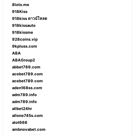
8lots.me
918Kiss
918kiss ดาวน์โหลด
918kissauto
918kissme
928coins.vip
9kpluss.com
ABA
ABAGroup2
abbet789.com
acebet789.com
acebet789.com
aden168ss.com
adm789.info
adm789.info
allbet24hr
allone745s.com
alot666
ambnovabet.com