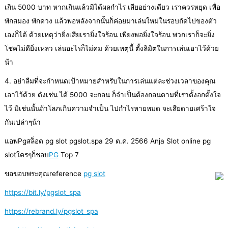
เกิน 5000 บาท หากเกินแล้วมิได้ผลกำไร เสียอย่างเดียว เราควรหยุด เพื่อ
พักสมอง พักดวง แล้วพอหลังจากนั้นก็ค่อยมาเล่นใหม่ในรอบถัดไปของตัว
เองก็ได้ ด้วยเหตุว่ายิ่งเสียเรายิ่งใจร้อน เพียงพอยิ่งใจร้อน พวกเราก็จะยิ่ง
โชคไม่ดียิ่งเหลว เล่นอะไรก็ไม่คม ด้วยเหตุนี้ ตั้งลิมิตในการเล่นเอาไว้ด้วย
น้า
4. อย่าลืมที่จะกำหนดเป้าหมายสำหรับในการเล่นแต่ละช่วงเวลาของคุณ
เอาไว้ด้วย ดังเช่น ได้ 5000 จะถอน ก็จำเป็นต้องถอนตามที่เราตั้งอกตั้งใจ
ไว้ มิเช่นนั้นถ้าโลภเกินความจำเป็น ไปกำไรหายหมด จะเสียดายเศร้าใจ
กันเปล่าๆน้า
แอพPgสล็อต pg slot pgslot.spa 29 ต.ค. 2566 Anja Slot online pg
slotใครๆก็ชอบ
PG
Top 7
ขอขอบพระคุณreference
pg slot
https://bit.ly/pgslot_spa
https://rebrand.ly/pgslot_spa