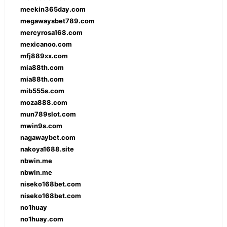
meekin365day.com
megawaysbet789.com
mercyrosa168.com
mexicanoo.com
mfj889xx.com
mia88th.com
mia88th.com
mib555s.com
moza888.com
mun789slot.com
mwin9s.com
nagawaybet.com
nakoya1688.site
nbwin.me
nbwin.me
niseko168bet.com
niseko168bet.com
no1huay
no1huay.com