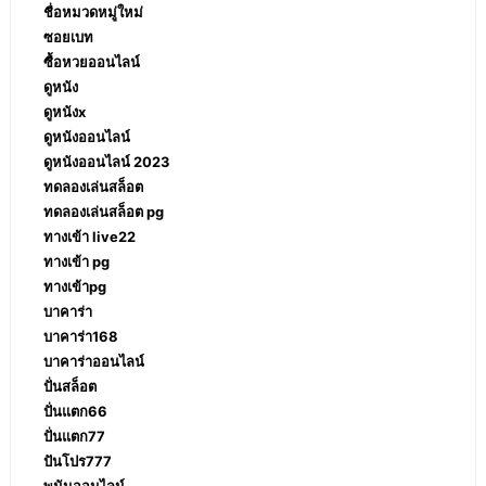
ชื่อหมวดหมู่ใหม่
ซอยเบท
ซื้อหวยออนไลน์
ดูหนัง
ดูหนังx
ดูหนังออนไลน์
ดูหนังออนไลน์ 2023
ทดลองเล่นสล็อต
ทดลองเล่นสล็อต pg
ทางเข้า live22
ทางเข้า pg
ทางเข้าpg
บาคาร่า
บาคาร่า168
บาคาร่าออนไลน์
ปั่นสล็อต
ปั่นแตก66
ปั่นแตก77
ปันโปร777
พนันออนไลน์