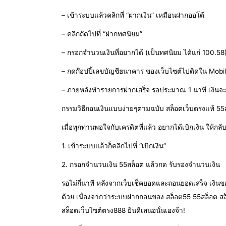
– เข้าระบบแล้วคลิกที่ “ฝากเงิน” เหมือนฝากออโต้
– คลิกถัดไปที่ “ฝากทศนิยม”
– กรอกจำนวนเงินที่อยากได้ (เป็นทศนิยม ได้แก่ 100.5
– กดก๊อปปี้เลขบัญชีธนาคาร ของเว็บไซต์ไปติดใน Mobi
– ภายหลังทำรายการฝากเสร็จ รอประมาณ 1 นาที เงินจะถู
กรรมวิธีถอนเงินแบบง่ายๆตามฉบับ สล็อตเว็บตรงแท้ 55
เมื่อทุกท่านพอใจกับเครดิตที่แล้ว อยากได้เบิกเงิน ให้ก
1. เข้าระบบแล้วก็คลิกไปที่ “เบิกเงิน”
2. กรอกจำนวนเงิน 55สล็อต แล้วกด รับรองจำนวนเงิน
รอไม่กี่นาที หลังจากเว็บเช็คยอดและถอนยอดเสร็จ เงินข
ด้วย เนื่องจากว่าระบบฝากถอนของ สล็อต55 55สล็อต สล็
สล็อตเว็บไซต์ตรง888 ยินดีเสนอนั่นเองจ้า!