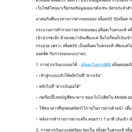
เว็บไซต์ไหนมาเรียกขอข้อมูลเยอะๆดังเช่น บัตรประจำตั
มาต่อกันที่แนวทางการฝากถอนของ สล็อต55 55สล็อต ของเร
กระบวนการทำรายการฝากถอนของ สล็อตเว็บตรงแท้ สล
เข้าปากซะอีก ด้วยเหตุว่ามันเพียงแค่ จิ้มไม่กี่หนก็เงินเข
กระยาด เพราะ สล็อต55 เป็นสล็อตเว็บตรงแท้ เพียงแต่ไม่กี
ยอดฮิต กับการถอนแบบง่ายๆ
1. การฝากเงินแบบออโต้ :
สล็อตเว็บตรง888
สล็อตยอดน
– เข้าสู่ระบบแล้วให้คลิกไปที่ “ฝากเงิน”
– คลิกไปที่ “ฝากเงินออโต้”
– กดก๊อปปี้เลขบัญชีธนาคาร ของเว็บไปติดใน Mobile 
– ใช้ธนาคารที่ทุกคนสมัครไว้ภายในการฝากด้วยน้า เดี
– หลังจากทำรายการฝากเสร็จ คอยราว 1 นาที เงินเข้า มั่ง
2. การฝากเงินแบบทศนิยม สมเป็น สล็อตเว็บตรงแท้ สล็