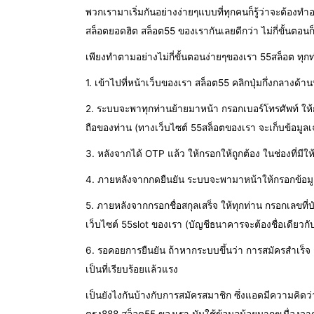
พวกเรามาเริ่มกันอย่างง่ายๆแบบที่ทุกคนก็รู้ว่าจะต้องทำ
สล็อตยอดฮิต สล็อต55 ของเรากันเลยดีกว่า ไม่กี่ขั้นตอน
เพียงทำตามอย่างไม่กี่ขั้นตอนง่ายๆของเรา 55สล็อต ทุกท่
1. เข้าไปที่หน้าเว็บของเรา สล็อต55 คลิกปุ่มกึ่งกลางด้
2. ระบบจะพาทุกท่านย้ายมาหน้า กรอกเบอร์โทรศัพท์ ให้ก
ถือของท่าน (ทางเว็บไซต์ 55สล็อตของเรา จะเก็บข้อมูล
3. หลังจากได้ OTP แล้ว ให้กรอกให้ถูกต้อง ในช่องที่มีให
4. ภายหลังจากกดยืนยัน ระบบจะพามาหน้าให้กรอกข้อมูลส่ว
5. ภายหลังจากกรอกชื่อสกุลเสร็จ ให้ทุกท่าน กรอกเลขที่บ
เว็บไซต์ 55slot ของเรา (บัญชีธนาคารจะต้องชื่อเดียวกั
6. รอคอยการยืนยัน ถ้าหากระบบขึ้นว่า การสมัครสำเร็จ 
เป็นที่เรียบร้อยแล้วแรง
เป็นยังไงกันบ้างกับการสมัครสมาชิก ซึ่งแอดมีความคิดว
ตรง888 สล็อต55 ของเรา มันใช้ข้อมูลน้อยมากๆเนื่องจา