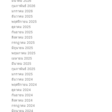
มีนาคม 2026
กุมภาพันธ์ 2026
มกราคม 2026
ธันวาคม 2025
พฤศจิกายน 2025
ตุลาคม 2025
กันยายน 2025
สิงหาคม 2025
กรกฎาคม 2025
มิถุนายน 2025
พฤษภาคม 2025
เมษายน 2025
มีนาคม 2025
กุมภาพันธ์ 2025
มกราคม 2025
ธันวาคม 2024
พฤศจิกายน 2024
ตุลาคม 2024
กันยายน 2024
สิงหาคม 2024
กรกฎาคม 2024
มิถุนายน 2024