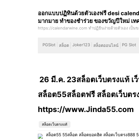
Skip
ออกแบบปฏิทินด้วยตัวเองฟรี desi calenda
to
มากมาย ทำของชำร่วย ของขวัญปีใหม่ เท
content
https://calendarwine.com ทำปฏิธินง่ายด้วยตัวเอง เป็นของขวั
calendar ปฏิทินออนไลน์ที่ใช้ร่วมกันสำหรับธุรกิจของคุณ
PGSlot
Joker123
PG Slot
สล็อต
สล็อตออนไลน์
26 มี.ค. 23สล็อตเว็บตรงแท้ เ
สล็อต55สล็อตฟรี สล็อตเว็บตร
https://www.Jinda55.com
สล็อตเว็บตรงแท้
สล็อต55 55สล็อต สล็อตยอดฮิต สล็อตเว็บตรง888 5