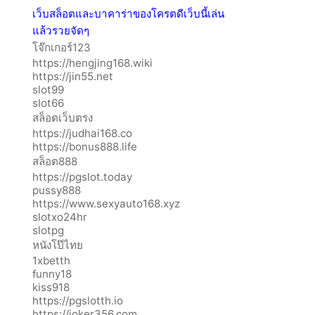
เว็บสล็อตและบาคาร่าของโครตดีเว็บนี้เล่น
แล้วรวยจัดๆ
โจ๊กเกอร์123
https://hengjing168.wiki
https://jin55.net
slot99
slot66
สล็อตเว็บตรง
https://judhai168.co
https://bonus888.life
สล็อต888
https://pgslot.today
pussy888
https://www.sexyauto168.xyz
slotxo24hr
slotpg
หนังโป๊ไทย
1xbetth
funny18
kiss918
https://pgslotth.io
https://joker356.com