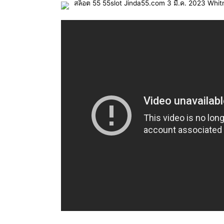
สล็อต 55 55slot Jinda55.com 3 มี.ค. 2023 Whi