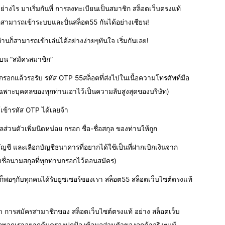
อย่างไร มาเริ่มกันที่ การลงทะเบียนเป็นสมาชิก สล็อตเว็บตรงแท้
ก็สามารถเข้าระบบและปั่นสล็อต55 กันได้อย่างเซียน!
านก็สามารถเข้าเล่นได้อย่างง่ายๆทันใจ เริ่มกันเลย!
านบน “สมัครสมาชิก”
รอกแล้วรอรับ รหัส OTP 55สล็อตที่ส่งไปในเนื้อความโทรศัพท์มือ
เฉพาะบุคคลของทุกท่านเอาไว้เป็นความลับสูงสุดของบริษัท)
้เข้ารหัส OTP ได้เลยจ้า
นตัวเพิ่มนิดหน่อย กรอก ชื่อ-ชื่อสกุล ของท่านให้ถูก
ัญชี และเลือกบัญชีธนาคารที่อยากได้ใช้เป็นที่ฝากเบิกเงินจาก
บชื่อนามสกุลที่ทุกท่านกรอกไว้ตอนสมัคร)
ก็พอๆกับทุกคนได้รับยูซเซอร์ของเรา สล็อต55 สล็อตเว็บไซต์ตรงแท้
่า การสมัครสามาชิกของ สล็อตเว็บไซต์ตรงแท้ อย่าง สล็อตเว็บ
กพวกเราอยากคุ้มครองปกป้องข้อมูลส่วนตัวของลูกค้าจริงๆแม้