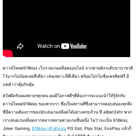
ดาวน์โหลด918kiss เว็บรวมเกมสล็อตออนไลน์ จากค่ายดังระดับนานาชาติ
ไว้มากไม่น้อยเลยทีเดียว เล่นเหมาะนี่ที่เดียว พร้อมโปรโมชั่นเครดิตฟรี มี
แต่คำว่าคุ้มกับคุ้ม
สวัสดีครับผมสหายๆทุกคน ผมมีโอกาสดีๆที่ต้องการจะแนะนำให้รู้จักกับ
ดาวน์โหลด918kiss ของพวกเรา ซึ่งเป็นสถานที่ซึ่งสามารถตอบสนองทุกสิ่ง
ที่มีความต้องการของนักเล่นเกมสล็อตได้อย่างครบถ้วน ที่ allbet24hr พวก
เราเสนอเกมสล็อตจากหลากหลายค่ายเกมชั้นหนึ่ง ไม่ว่าจะเป็น 918kiss,
Joker Gaming,
918kiss เข้าสู่ระบบ
PG Slot, Play Star, EvoPlay แล้วก็