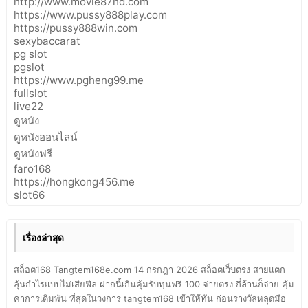
http://www.movie87hd.com
https://www.pussy888play.com
https://pussy888win.com
sexybaccarat
pg slot
pgslot
https://www.pgheng99.me
fullslot
live22
ดูหนัง
ดูหนังออนไลน์
ดูหนังฟรี
faro168
https://hongkong456.me
slot66
เรื่องล่าสุด
สล็อต168 Tangtem168e.com 14 กรกฎา 2026 สล็อตเว็บตรง สายแตก
ลุ้นกำไรแบบไม่เสียฟีล ฝากนี้เกินคุ้มรับทุนฟรี 100 จ่ายตรง กี่ล้านก็จ่าย คุ้ม
ค่าการเดิมพัน ที่สุดในวงการ tangtem168 เข้าให้ทัน ก่อนรางวัลหลุดมือ