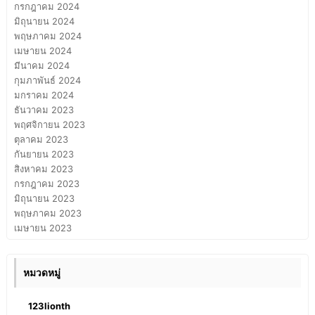
กรกฎาคม 2024
มิถุนายน 2024
พฤษภาคม 2024
เมษายน 2024
มีนาคม 2024
กุมภาพันธ์ 2024
มกราคม 2024
ธันวาคม 2023
พฤศจิกายน 2023
ตุลาคม 2023
กันยายน 2023
สิงหาคม 2023
กรกฎาคม 2023
มิถุนายน 2023
พฤษภาคม 2023
เมษายน 2023
หมวดหมู่
123lionth