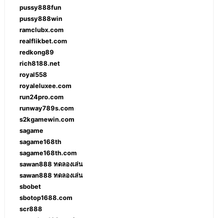
pussy888fun
pussy888win
ramclubx.com
realflikbet.com
redkong89
rich8188.net
royal558
royaleluxee.com
run24pro.com
runway789s.com
s2kgamewin.com
sagame
sagame168th
sagame168th.com
sawan888 ทดลองเล่น
sawan888 ทดลองเล่น
sbobet
sbotop1688.com
scr888