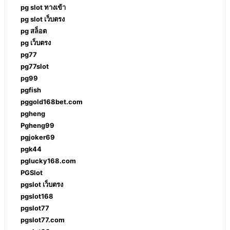
pg slot ทางเข้า
pg slot เว็บตรง
pg สล็อต
pg เว็บตรง
pg77
pg77slot
pg99
pgfish
pggold168bet.com
pgheng
Pgheng99
pgjoker69
pgk44
pglucky168.com
PGSlot
pgslot เว็บตรง
pgslot168
pgslot77
pgslot77.com