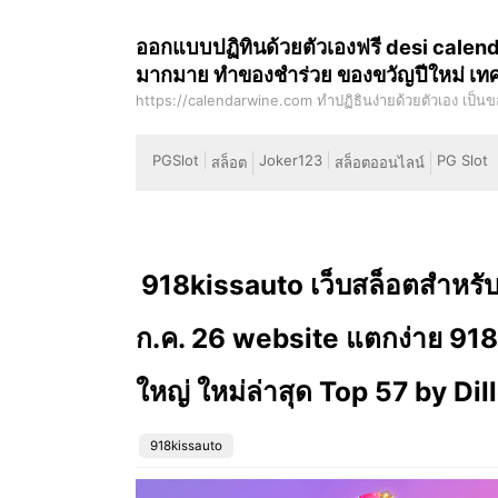
Skip
ออกแบบปฏิทินด้วยตัวเองฟรี desi calenda
to
มากมาย ทำของชำร่วย ของขวัญปีใหม่ เท
content
https://calendarwine.com ทำปฏิธินง่ายด้วยตัวเอง เป็นของขวั
calendar ปฏิทินออนไลน์ที่ใช้ร่วมกันสำหรับธุรกิจของคุณ
PGSlot
Joker123
PG Slot
สล็อต
สล็อตออนไลน์
918kissauto เว็บสล็อตสำหรับม
ก.ค. 26 website แตกง่าย 918
ใหญ่ ใหม่ล่าสุด Top 57 by Dil
918kissauto