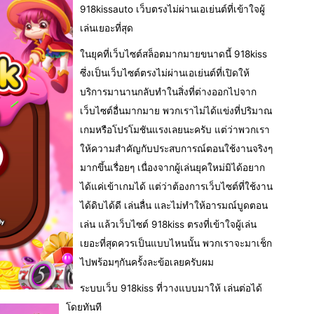
918kissauto เว็บตรงไม่ผ่านเอเย่นต์ที่เข้าใจผู้
เล่นเยอะที่สุด
ในยุคที่เว็บไซต์สล็อตมากมายขนาดนี้ 918kiss
ซึ่งเป็นเว็บไซต์ตรงไม่ผ่านเอเย่นต์ที่เปิดให้
บริการมานานกลับทำในสิ่งที่ต่างออกไปจาก
เว็บไซต์อื่นมากมาย พวกเราไม่ได้แข่งที่ปริมาณ
เกมหรือโปรโมชันแรงเลยนะครับ แต่ว่าพวกเรา
ให้ความสำคัญกับประสบการณ์ตอนใช้งานจริงๆ
มากขึ้นเรื่อยๆ เนื่องจากผู้เล่นยุคใหม่มิได้อยาก
ได้แค่เข้าเกมได้ แต่ว่าต้องการเว็บไซต์ที่ใช้งาน
ได้ดิบได้ดี เล่นลื่น และไม่ทำให้อารมณ์บูดตอน
เล่น แล้วเว็บไซต์ 918kiss ตรงที่เข้าใจผู้เล่น
เยอะที่สุดควรเป็นแบบไหนนั้น พวกเราจะมาเช็ก
ไปพร้อมๆกันครั้งละข้อเลยครับผม
ระบบเว็บ 918kiss ที่วางแบบมาให้ เล่นต่อได้
โดยทันที