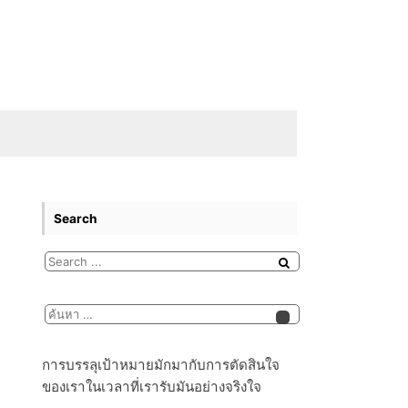
Search
การบรรลุเป้าหมายมักมากับการตัดสินใจ
ของเราในเวลาที่เรารับมันอย่างจริงใจ