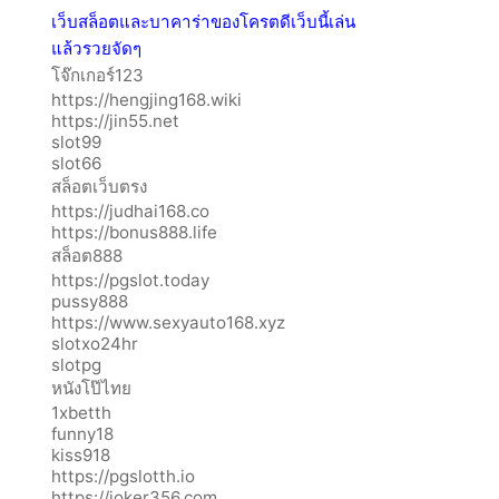
เว็บสล็อตและบาคาร่าของโครตดีเว็บนี้เล่น
แล้วรวยจัดๆ
โจ๊กเกอร์123
https://hengjing168.wiki
https://jin55.net
slot99
slot66
สล็อตเว็บตรง
https://judhai168.co
https://bonus888.life
สล็อต888
https://pgslot.today
pussy888
https://www.sexyauto168.xyz
slotxo24hr
slotpg
หนังโป๊ไทย
1xbetth
funny18
kiss918
https://pgslotth.io
https://joker356.com