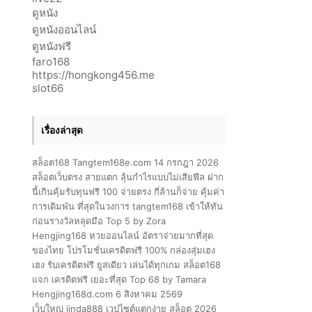
ดูหนัง
ดูหนังออนไลน์
ดูหนังฟรี
faro168
https://hongkong456.me
slot66
เรื่องล่าสุด
สล็อต168 Tangtem168e.com 14 กรกฎา 2026
สล็อตเว็บตรง สายแตก ลุ้นกำไรแบบไม่เสียฟีล ฝาก
นี้เกินคุ้มรับทุนฟรี 100 จ่ายตรง กี่ล้านก็จ่าย คุ้มค่า
การเดิมพัน ที่สุดในวงการ tangtem168 เข้าให้ทัน
ก่อนรางวัลหลุดมือ Top 5 by Zora
Hengjing168 หวยออนไลน์ อัตราจ่ายมากที่สุด
ของไทย โปรโมชั่นเครดิตฟรี 100% กล่องสุ่มเฮง
เฮง รับเครดิตฟรี ยูสเดียว เล่นได้ทุกเกม สล็อต168
แจก เครดิตฟรี เยอะที่สุด Top 68 by Tamara
Hengjing168d.com 6 สิงหาคม 2569
เว็บใหญ่ jinda888 เวปไซต์แตกง่าย สล็อต 2026