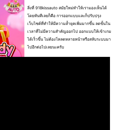
สิ่งที่ 918kissauto สมัยใหม่ทำให้เรามองเห็นได้
โดยทันทีเลยก็คือ การออกแบบและก็ปรับปรุง
เว็บไซต์ที่ทำให้มีความล้ำยุคเพิ่มมากขึ้น ลดขั้นใน
เวลาที่ไม่มีความสำคัญออกไป ออกแบบให้เข้าเกม
ได้เร็วขึ้น ไม่ต้องโหลดหลายหน้าหรือสลับระบบมา
ไปอีกต่อไปเลยนะครับ