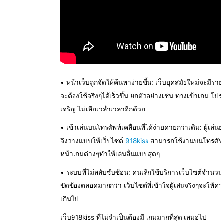
• หน้าเว็บถูกจัดให้ค้นหาง่ายขึ้น: เว็บยุคสมัยใหม่จะมี
จะต้องใช้จริงๆได้เร็วขึ้น ยกตัวอย่างเช่น ทางเข้าเก
เจริญ ไม่เสียเวล่ำเวลาอีกด้วย
• เข้าเล่นบนโทรศัพท์เคลื่อนที่ได้ง่ายดายกว่าเดิม: ผู้เล
จึงวางแบบให้เว็บไซต์
918kiss
สามารถใช้งานบนโทรศัพท์ม
หน้าเกมต่างๆทำให้เล่นลื่นแบบสุดๆ
• ระบบที่ไม่สลับซับซ้อน: คนเลิกใช้บริการเว็บไซต์จำนว
ขัดข้องตลอดมากกว่า เว็บไซต์ที่เข้าใจผู้เล่นจริงๆจะใ
เกินไป
เว็บ918kiss ที่ไม่จำเป็นต้องมี เกมมากที่สุด เสมอไป