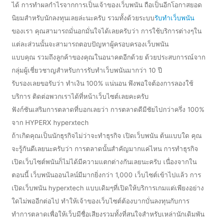
ได้ การทำผลกำไรจากการเป็นเจ้าของเว็บพนัน ถือเป็นอีกโอกาสยอด
นิยมสำหรับนักลงทุนเลยล่ะนะครับ รวมทั้งด้วยระบบ
รับทำเว็บพนัน
ของเรา คุณสามารถมั่นอกมั่นใจได้เลยครับว่า การใช้บริการต่างๆใน
แต่ละส่วนนั้นจะสามารถตอบปัญหาผู้ครอบครองเว็บพนัน
แบบคุณ รวมถึงลูกค้าของคุณในอนาคตอีกด้วย ด้วยประสบการณ์จาก
กลุ่มผู้เชี่ยวชาญสำหรับการรับทำเว็บพนันมากว่า 10 ปี
รับรองเลยขอรับว่า ทำเงิน 100% แน่นอน พึงพอใจต้องการลองใช้
บริการ ติดต่อพวกเราได้ที่หน้าเว็บไซต์เลยคะครับ
ฟังก์ชันเสริมการตลาดที่บอกเลยว่า การตลาดดีมีชัยไปกว่าครึ่ง 100%
จาก HYPERX hyperxtech
ถ้าเกิดคุณเป็นนักธุรกิจไม่ว่าจะทำธุรกิจ เปิดเว็บพนัน ต้นแบบใด คุณ
จะรู้กันดีเลยนะครับว่า การตลาดนั้นสำคัญมากแค่ไหน การทำธุรกิจ
เปิดเว็บไซต์พนันก็ไม่ได้มีความแตกต่างกันเลยนะครับ เนื่องจากใน
ตอนนี้ เว็บพนันออนไลน์มีมากยิ่งกว่า 1,000 เว็บไซต์เข้าไปแล้ว การ
เปิดเว็บพนัน hyperxtech แบบเดิมๆที่เปิดให้บริการเกมแต่เพียงอย่าง
ใดไม่พออีกต่อไป ทำให้เจ้าของเว็บไซต์ต้องบากบั่นลงทุนกับการ
ทำการตลาดเพื่อให้เว็บมีชื่อเสียงรวมทั้งที่สนใจสำหรับเหล่านักเดิมพัน