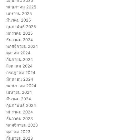
มิถุนายน 2025
พฤษภาคม 2025
เมษายน 2025
มีนาคม 2025
กุมภาพันธ์ 2025
มกราคม 2025
ธันวาคม 2024
พฤศจิกายน 2024
ตุลาคม 2024
กันยายน 2024
สิงหาคม 2024
กรกฎาคม 2024
มิถุนายน 2024
พฤษภาคม 2024
เมษายน 2024
มีนาคม 2024
กุมภาพันธ์ 2024
มกราคม 2024
ธันวาคม 2023
พฤศจิกายน 2023
ตุลาคม 2023
กันยายน 2023