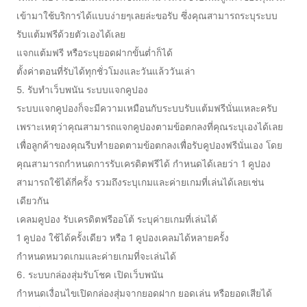
เข้ามาใช้บริการได้แบบง่ายๆเลยล่ะขอรับ ซึ่งคุณสามารถระบุระบบ
รับแต้มฟรีด้วยตัวเองได้เลย
แจกแต้มฟรี หรือระบุยอดฝากขั้นต่ำก็ได้
ตั้งค่าตอนที่รับได้ทุกชั่วโมงและวันแล้ววันเล่า
5. รับทำเว็บพนัน ระบบแจกคูปอง
ระบบแจกคูปองก็จะมีความเหมือนกับระบบรับแต้มฟรีนั่นแหละครับ
เพราะเหตุว่าคุณสามารถแจกคูปองตามข้อตกลงที่คุณระบุเองได้เลย
เพื่อลูกค้าของคุณรีบทำยอดตามข้อตกลงเพื่อรับคูปองฟรีนั่นเอง โดย
คุณสามารถกำหนดการรับเครดิตฟรีได้ กำหนดได้เลยว่า 1 คูปอง
สามารถใช้ได้กี่ครั้ง รวมถึงระบุเกมและค่ายเกมที่เล่นได้เลยเช่น
เดียวกัน
เคลมคูปอง รับเครดิตฟรีออโต้ ระบุค่ายเกมที่เล่นได้
1 คูปอง ใช้ได้ครั้งเดียว หรือ 1 คูปองเคลมได้หลายครั้ง
กำหนดหมวดเกมและค่ายเกมที่จะเล่นได้
6. ระบบกล่องสุ่มรับโชค เปิดเว็บพนัน
กำหนดเงื่อนไขเปิดกล่องสุ่มจากยอดฝาก ยอดเล่น หรือยอดเสียได้