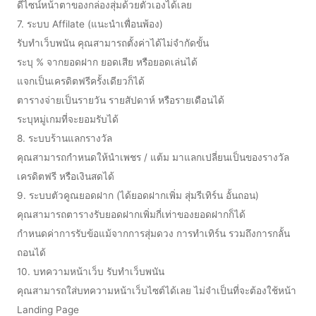
ดีไซน์หน้าตาของกล่องสุ่มด้วยตัวเองได้เลย
7. ระบบ Affilate (แนะนำเพื่อนพ้อง)
รับทำเว็บพนัน คุณสามารถตั้งค่าได้ไม่จำกัดขั้น
ระบุ % จากยอดฝาก ยอดเสีย หรือยอดเล่นได้
แจกเป็นเครดิตฟรีครั้งเดียวก็ได้
ตารางจ่ายเป็นรายวัน รายสัปดาห์ หรือรายเดือนได้
ระบุหมู่เกมที่จะยอมรับได้
8. ระบบร้านแลกรางวัล
คุณสามารถกำหนดให้นำเพชร / แต้ม มาแลกเปลี่ยนเป็นของรางวัล
เครดิตฟรี หรือเงินสดได้
9. ระบบตัวคูณยอดฝาก (ได้ยอดฝากเพิ่ม สุ่มรีเทิร์น อั้นถอน)
คุณสามารถตารางรับยอดฝากเพิ่มกี่เท่าของยอดฝากก็ได้
กำหนดค่าการรับข้อแม้จากการสุ่มดวง การทำเทิร์น รวมถึงการกลั้น
ถอนได้
10. บทความหน้าเว็บ รับทำเว็บพนัน
คุณสามารถใส่บทความหน้าเว็บไซต์ได้เลย ไม่จำเป็นที่จะต้องใช้หน้า
Landing Page