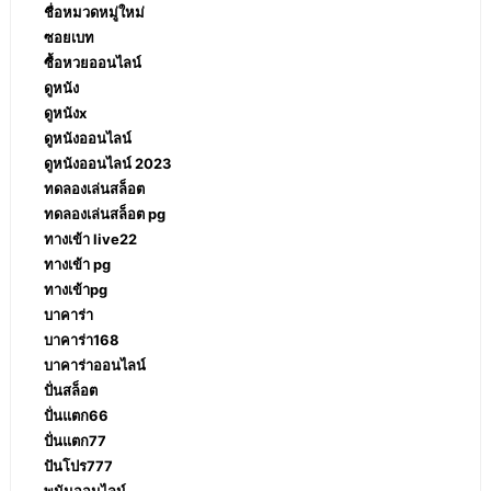
ชื่อหมวดหมู่ใหม่
ซอยเบท
ซื้อหวยออนไลน์
ดูหนัง
ดูหนังx
ดูหนังออนไลน์
ดูหนังออนไลน์ 2023
ทดลองเล่นสล็อต
ทดลองเล่นสล็อต pg
ทางเข้า live22
ทางเข้า pg
ทางเข้าpg
บาคาร่า
บาคาร่า168
บาคาร่าออนไลน์
ปั่นสล็อต
ปั่นแตก66
ปั่นแตก77
ปันโปร777