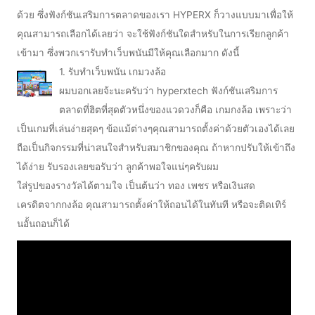
ด้วย ซึ่งฟังก์ชันเสริมการตลาดของเรา HYPERX ก็วางแบบมาเพื่อให้
คุณสามารถเลือกได้เลยว่า จะใช้ฟังก์ชันใดสำหรับในการเรียกลูกค้า
เข้ามา ซึ่งพวกเรารับทำเว็บพนันมีให้คุณเลือกมาก ดังนี้
1. รับทำเว็บพนัน เกมวงล้อ
ผมบอกเลยจ้ะนะครับว่า hyperxtech ฟังก์ชันเสริมการ
ตลาดที่ฮิตที่สุดตัวหนึ่งของแวดวงก็คือ เกมกงล้อ เพราะว่า
เป็นเกมที่เล่นง่ายสุดๆ ข้อแม้ต่างๆคุณสามารถตั้งค่าด้วยตัวเองได้เลย
ถือเป็นกิจกรรมที่น่าสนใจสำหรับสมาชิกของคุณ ถ้าหากปรับให้เข้าถึง
ได้ง่าย รับรองเลยขอรับว่า ลูกค้าพอใจแน่ๆครับผม
ใส่รูปของรางวัลได้ตามใจ เป็นต้นว่า ทอง เพชร หรือเงินสด
เครดิตจากกงล้อ คุณสามารถตั้งค่าให้ถอนได้ในทันที หรือจะติดเทิร์
นอั้นถอนก็ได้