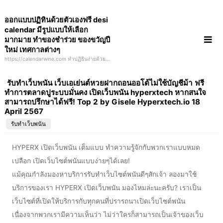
Skip
ออกแบบปฏิทินด้วยตัวเองฟรี desi
to
calendar มีรูปแบบให้เลือก
content
มากมาย ทำของชำร่วย ของขวัญปี
ใหม่ เทศกาลต่างๆ
https://calendarwine.com ทำปฏิธินง่ายด้วย
ตัวเอง เป็นของขวัญให้เพื่อของคุณ indian
calendar ปฏิทินออนไลน์ที่ใช้ร่วมกันสำหรับ
รับทำเว็บพนัน เว็บเอเย่นต์หวยฝากถอนออโต้ไม่ใช้บัญชีม้า ฟรี
ธุรกิจของคุณ
ทำการตลาดปูระบบมั่นคง เปิดเว็บพนัน hyperxtech หากสนใจ
สามารถปรึกษาได้ฟรี! Top 2 by Gisele Hyperxtech.io 18
April 2567
รับทำเว็บพนัน
HYPERX เปิดเว็บพนัน เต็มแบบ ทำความรู้จักกับพวกเราแบบหมด
เปลือก เปิดเว็บไซต์พนันแบบง่ายๆได้เลย!
แม้คุณกำลังมองหาบริการรับทำเว็บไซต์พนันดีๆสักเจ้า ลองมาใช้
บริการของเรา HYPERX เปิดเว็บพนัน มองไหมล่ะนะครับ? เราเป็น
เว็บไซต์ที่เปิดให้บริการกับทุกคนที่ปรารถนาเปิดเว็บไซต์พนัน
เนื่องจากพวกเรามีความเห็นว่า ไม่ว่าใครก็สามารถเป็นเจ้าของเว็บ