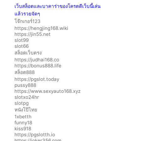
เว็บสล็อตและบาคาร่าของโครตดีเว็บนี้เล่น
แล้วรวยจัดๆ
โจ๊กเกอร์123
https://hengjing168.wiki
https://jin55.net
slot99
slot66
สล็อตเว็บตรง
https://judhai168.co
https://bonus888.life
สล็อต888
https://pgslot.today
pussy888
https://www.sexyauto168.xyz
slotxo24hr
slotpg
หนังโป๊ไทย
1xbetth
funny18
kiss918
https://pgslotth.io
https://joker356.com