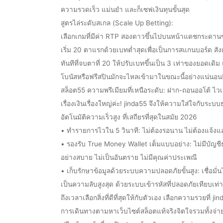
ความรวดเร็ว แม่นยำ และก็เซฟเงินทุนขั้นสุด
สูตรไล่ระดับสเกล (Scale Up Betting):
เลือกเกมที่มีค่า RTP สองดาวขึ้นไปบนหน้าแดชกระดานข
เริ่ม 20 ตาแรกด้วยเบทต่ำสุดเพื่อเป็นการสแกนบอร์ด สัง
ทันทีที่จบตาที่ 20 ให้ปรับเบทขึ้นเป็น 3 เท่าของยอดเด
โบนัสหรือฟรีสปินมักจะไหลเข้ามาในขณะนี้อย่างแน่นอน
สล็อต55 ความพรีเมียมที่เหนือระดับ: ฝาก-ถอนออโต้ ไวเ
เรื่องเงินเรื่องใหญ่ค่ะ! jinda55 จึงให้ความใส่ใจกับร
อัตโนมัติความเร็วสูง ที่เสถียรที่สุดในสมัย 2026
• ทำรายการไวใน 5 วินาที: ไม่ต้องรอนาน ไม่ต้องแจ้งแ
• รองรับ True Money Wallet เต็มแบบอย่าง: ไม่มีบัญ
อย่างสบาย ไม่เป็นอันตราย ไม่มีคุณค่าประเพณี
• เก็บรักษาข้อมูลด้วยระบบความปลอดภัยขั้นสูง: เชื่อมั่
เป็นความลับสูงสุด ด้วยระบบเข้ารหัสที่ปลอดภัยเทียบเท่
ถึงเวลาเลือกสิ่งที่ดีที่สุดให้กับตัวเอง เลือกความรวยที่ ji
การเดินทางตามหาเว็บไซต์สล็อตแท้จริงจิตใจรวมทั้งจ่ายหนั