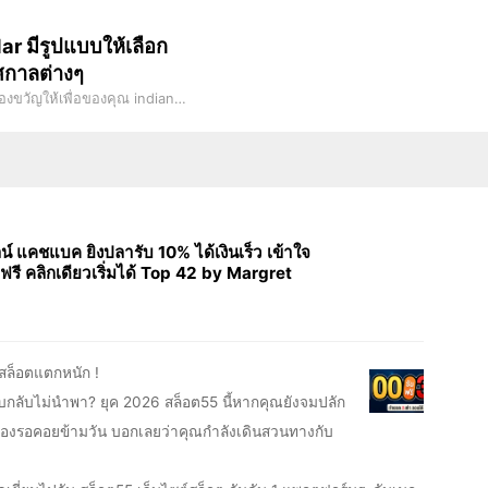
r มีรูปแบบให้เลือก
ศกาลต่างๆ
ญให้เพื่อของคุณ indian
แคชแบค ยิงปลารับ 10% ได้เงินเร็ว เข้าใจ
ฟรี คลิกเดียวเริ่มได้ Top 42 by Margret
สล็อตแตกหนัก !
ะบบกลับไม่นำพา? ยุค 2026 สล็อต55 นี้หากคุณยังจมปลัก
ต้องรอคอยข้ามวัน บอกเลยว่าคุณกำลังเดินสวนทางกับ