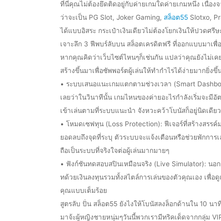
ที่นี่คุณไม่ต้องยึดติดอยู่กับค่ายเกมใดค่ายเกมหนึ่ง เนื่อง
ว่าจะเป็น PG Slot, Joker Gaming,
สล็อต55
Slotxo, Pr
ได้แบบอิสระ กระเป๋าเงินเดียวไม่ต้องโยกเงินให้ปวดศรีษ
เจาะลึก 3 ฟีพบร์ลับบน สล็อตเครดิตฟรี ที่ออกแบบมาเพื่
หากคุณคิดว่าเว็บไซต์ไหนๆก็เช่นกัน แปลว่าคุณยังไม่เคยเ
สร้างขึ้นมาเพื่อซัพพอร์ตผู้เล่นให้ทำกำไรได้ง่ายมากยิ่งข
• ระบบเสนอแนะเกมแตกตามช่วงเวลา (Smart Dashboard):
เลยว่าในวินาทีนั้น เกมไหนของค่ายอะไรกำลังเริ่มจะมีอัต
เข้าเล่นตามที่ระบบแนะนำ จังหวะคว้าโบนัสก็อยู่นิดเดียว
• โหมดเซฟทุน (Loss Protection): ฟีเจอร์ที่สร้างสรรค์ม
ยอดลบถึงจุดที่ระบุ ตัวระบบจะแจ้งเตือนหรือช่วยพักการเล
ถือเป็นระบบที่จริงใจต่อผู้เล่นมากมายๆ
• ฟังก์ชันทดสอบสปินเหมือนจริง (Live Simulator): น
ทด้วยเงินลงทุนรวมทั้งสไตล์การเล่นของตัวคุณเอง เพื่อด
คุณแบบเต็มร้อย
สูตรลับ ปั่น สล็อต55 ยังไงให้โบนัสลงล็อกด้านใน 10 นาท
มาจ้ะผู้หญิงชายหนุ่มๆวันนี้พวกเรามีทริคเด็ดจากกลุ่ม V