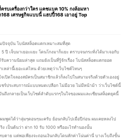
ี่ครบเครื่องกว่าใคร แคชแบค 10% กงล้อมหา
อต168 เศรษฐกิจแบบนี้ แฮปปี้168 เอาอยู่ Top
ยมปัจจุบัน โบนัสสล็อตแตกเหมาะสมที่สุด
 5 ปี เจ็บมาเยอะแยะ โดนโกงมาก็แยะ ตราบจนกระทั่งได้มาเจอกับ
ได้รับความนิยมล่าสุด แถมยังเป็นที่รู้จักเรื่อง โบนัสสล็อตแตกยอด
เหล่านี้เยอะแค่ไหน ด้วยเหตุว่าเว็บไซต์ไหนๆ
ัดสินใจเปิดใจลองสมัครเป็นสมาชิกแล้วก็ลงไปในสนามจริงด้วยตัวเองอยู่
์ประสบการณ์แบบหมดเปลือก ไม่มีอวย ไม่มีหน้าม้า ว่าเว็บไซต์นี้
ไมมันถึงกลายเป็นเว็บไซต์ลำดับแรกๆในใจของผมและเซียนสล็อตยุคนี้
งผมพูดได้ว่าลุ่มๆดอนๆนะครับ ย้อนกลับไปเมื่อปีก่อน ผมเคยหลงไป
ินจริง เป็นต้นว่า ฝาก 10 รับ 1000 หรืออะไรทำนองนั้น
บตาย แต่พอเพียงจะถอนเงินกลับโดนหักค่าโน่นค่านี่ บางเว็บถึงขั้น