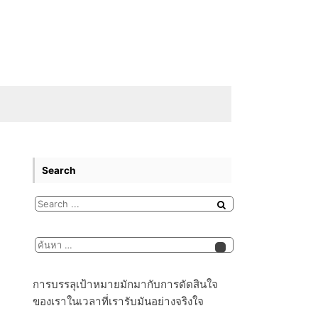
Search
การบรรลุเป้าหมายมักมากับการตัดสินใจ
ของเราในเวลาที่เรารับมันอย่างจริงใจ