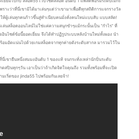
นยอดเยี่ยมไปกับ สล็อต55 เว็บไซต์สล็อต อันดับ 1 แพลตฟอร์มระดับเมกะ
พราะว่าที่นี่เขามิได้มาเล่นๆแต่ว่าเขามาเพื่อตีทุกสถิติการแจกรางวัล
ผู้เล่นทุกคนก้าวขึ้นสู่ทำเนียบคนมั่งคั่งคนใหม่แบบสับ แบบสลัด!
ล่นสล็อตออนไลน์ไม่ใช่แค่ความสนุกขำๆแม้กระนั้นเป็น “กำไร” ที่
จอินไซต์ข้อนี้ยอดเยี่ยม จึงได้ทำปฏิรูประบบหลังบ้านใหม่ทั้งผอง นำ
ลก พร้อมอัดแน่นไปด้วยเกมสล็อตจากทุกค่ายดังระดับสากล มารวมไว้ใน
นี่เขายืนหนึ่งสมมงอันดับ 1 ของแท้ จนกระทั่งเหล่านักปั่นระดับ
ดสปินทุกๆวัน เอาเป็นว่าถ้าเกิดจิตใจคุณถึง รวมทั้งพร้อมที่จะเปิด
เริ่ดของ jinda55 ไปพร้อมกันเลยจ้า!