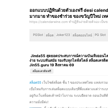
Skip
ออกแบบปฏิทินด้วยตัวเองฟรี desi calenda
to
มากมาย ทำของชำร่วย ของขวัญปีใหม่ เท
content
https://calendarwine.com ทำปฏิธินง่ายด้วยตัวเอง เป็นของขวั
calendar ปฏิทินออนไลน์ที่ใช้ร่วมกันสำหรับธุรกิจของคุณ
PGSlot
Joker123
PG Slot
สล็อต
สล็อตออนไลน์
Jinda55 สุดยอดประสบการณ์ความบันเทิงออนไลน์ 
ง่าย ระบบทันสมัย รองรับทุกไลฟ์สไตล์ สล็อตเครดิต
Jin55.guru 19 สิงหาคม 69
สล็อตเครดิตฟรี
สล็อต55
เว็บไซต์สล็อต ชั้น 1 ของประเทศไทย แหล่งรวม
เบื่อไหมกับการเล่นสล็อตแบบเดิมๆที่พึ่งแต่ดวงแต่ว่าร
อยู่กับเว็บสล็อตเค้าหน้าโบราณ ระบบยืดยาด ถอนเงินที
ความมั่งมีค่ะ!