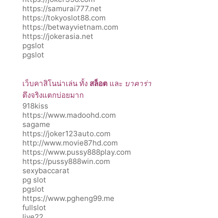
https://samurai777.net
https://tokyoslot88.com
https://betwayvietnam.com
https://jokerasia.net
pgslot
pgslot
เว็บคาสิโนน่าเล่น ทั้ง
สล็อต
และ
บาคาร่า
ตึงจริงแตกบ่อยมาก
918kiss
https://www.madoohd.com
sagame
https://joker123auto.com
http://www.movie87hd.com
https://www.pussy888play.com
https://pussy888win.com
sexybaccarat
pg slot
pgslot
https://www.pgheng99.me
fullslot
live22