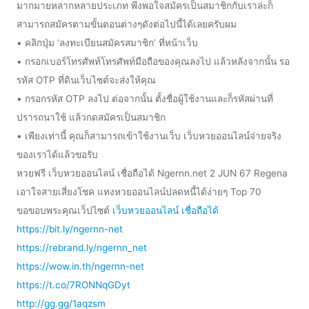
มากมายหลากหลายประเภท พึงพอใจสมัครเป็นสมาชิกกับเราล่ะก็
สามารถสมัครตามขั้นตอนต่างๆดังต่อไปนี้ได้เลยครับผม
• คลิกปุ่ม ‘ลงทะเบียนสมัครสมาชิก’ ที่หน้าเว็บ
• กรอกเบอร์โทรศัพท์โทรศัพท์มือถือของคุณลงไป แล้วหลังจากนั้น รอ
รหัส OTP ที่ดินเว็บไซต์จะส่งให้คุณ
• กรอกรหัส OTP ลงไป ต่อจากนั้น ตั้งชื่อผู้ใช้งานและก็รหัสผ่านที่
ปรารถนาใช้ แล้วกดสมัครเป็นสมาชิก
• เพียงเท่านี้ คุณก็สามารถเข้าใช้งานเว็บ เว็บหวยออนไลน์จ่ายจริง
ของเราได้แล้วขอรับ
หวยฟรี เว็บหวยออนไลน์ เชื่อถือได้ Ngernn.net 2 JUN 67 Regena
เอาใจสายเสี่ยงโชค แทงหวยออนไลน์ปลดหนี้ได้ง่ายๆ Top 70
ขอขอบพระคุณเว็ปไซต์
เว็บหวยออนไลน์ เชื่อถือได้
https://bit.ly/ngernn-net
https://rebrand.ly/ngernn_net
https://wow.in.th/ngernn-net
https://t.co/7RONNqGDyt
http://gg.gg/1aqzsm