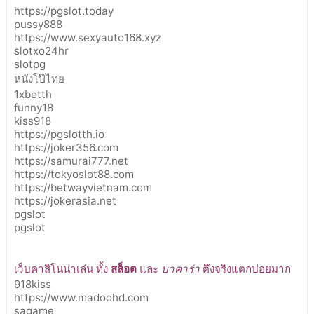
https://pgslot.today
pussy888
https://www.sexyauto168.xyz
slotxo24hr
slotpg
หนังโป๊ไทย
1xbetth
funny18
kiss918
https://pgslotth.io
https://joker356.com
https://samurai777.net
https://tokyoslot88.com
https://betwayvietnam.com
https://jokerasia.net
pgslot
pgslot
เว็บคาสิโนน่าเล่น ทั้ง
สล็อต
และ
บาคาร่า
ตึงจริงแตกบ่อยมาก
918kiss
https://www.madoohd.com
sagame