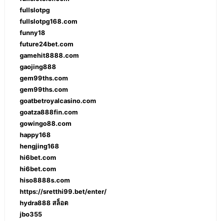
fullslotpg
fullslotpg168.com
funny18
future24bet.com
gamehit8888.com
gaojing888
gem99ths.com
gem99ths.com
goatbetroyalcasino.com
goatza888fin.com
gowingo88.com
happy168
hengjing168
hi6bet.com
hi6bet.com
hiso8888s.com
https://sretthi99.bet/enter/
hydra888 สล็อต
jbo355