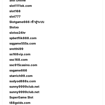
Slot Online
slot1111ok.com
slot168
slot777
Slotgame666 เข้าสู่ระบบ
Slotxo
slotxo24hr
spbetflik888.com
sqgame555s.com
sretthi99
ss168vip.com
ssc168.com
ssc915casino.com
ssgame666
starrich99.com
sudyod888s.com
sunny9999club.net
sunny9999club.net
SuperGame Slot
t88golds.com