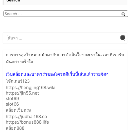
Search
การบรรลุเป้าหมายมักมากับการตัดสินใจของเราในเวลาที่เรารับ
มันอย่างจริงใจ
เว็บสล็อตและบาคาร่าของโครตดีเว็บนี้เล่นแล้วรวยจัดๆ
โจ๊กเกอร์123
https://hengjing168.wiki
https://jin55.net
slot99
slot66
สล็อตเว็บตรง
https://judhai168.co
https://bonus888.life
สล็อต888