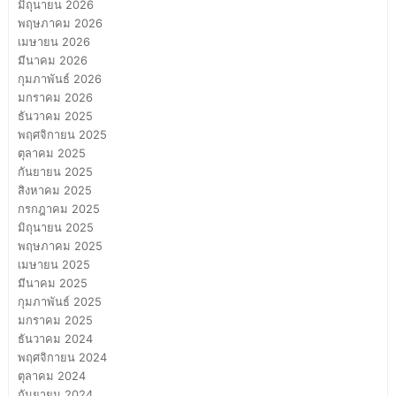
มิถุนายน 2026
พฤษภาคม 2026
เมษายน 2026
มีนาคม 2026
กุมภาพันธ์ 2026
มกราคม 2026
ธันวาคม 2025
พฤศจิกายน 2025
ตุลาคม 2025
กันยายน 2025
สิงหาคม 2025
กรกฎาคม 2025
มิถุนายน 2025
พฤษภาคม 2025
เมษายน 2025
มีนาคม 2025
กุมภาพันธ์ 2025
มกราคม 2025
ธันวาคม 2024
พฤศจิกายน 2024
ตุลาคม 2024
กันยายน 2024