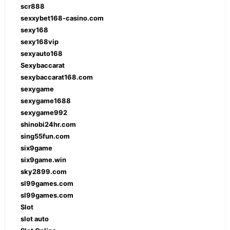
scr888
sexxybet168-casino.com
sexy168
sexy168vip
sexyauto168
Sexybaccarat
sexybaccarat168.com
sexygame
sexygame1688
sexygame992
shinobi24hr.com
sing55fun.com
six9game
six9game.win
sky2899.com
sl99games.com
sl99games.com
Slot
slot auto