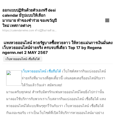
Skip
ออกแบบปฏิทินด้วยตัวเองฟรี desi
to
calendar มีรูปแบบให้เลือก
content
มากมาย ทำของชำร่วย ของขวัญปี
ใหม่ เทศกาลต่างๆ
https://calendarwine.com ทำปฏิธินง่ายด้วย
ตัวเอง เป็นของขวัญให้เพื่อของคุณ indian
calendar ปฏิทินออนไลน์ที่ใช้ร่วมกันสำหรับ
แทงหวยออนไลน์ หวยรัฐบาลซื้อหวยลาว ให้หวยแม่นการเงินมั่นคง
ธุรกิจของคุณ
เว็บหวยออนไลน์จ่ายจริง ครบจบที่เดียว Top 17 by Regena
ngernn.net 2 MAY 2567
เว็บหวยออนไลน์ เชื่อถือได้
เว็บหวยออนไลน์ เชื่อถือได้
เว็บไซต์สลากกินแบ่งออนไลน์
จ่ายจริงที่มาแรงที่สุดเดี๋ยวนี้ เล่นลอตเตอรี่ออนไลน์กับเรา
ได้วันแล้ววันเล่า สมัครเลย!
มานะครับทุกคน! สำหรับมิตรรักแฟนหวยออนไลน์โดยยิ่งไปกว่านั้น
มาลองใช้บริการกับพวกเราเว็บสลากกินแบ่งออนไลน์ เชื่อถือได้ แทง
หวยออนไลน์ได้แบบฟินๆทุกวี่วันกับเรา เว็บหวยออนไลน์ เชื่อถือได้
กันเถอะขอรับ เราเป็นเว็บไซต์ที่เปิดให้บริการหวยออนไลน์มาอย่าง