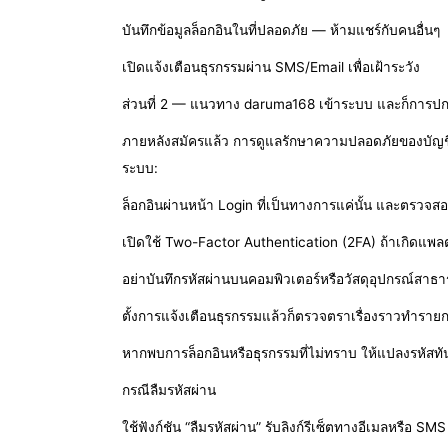
บันทึกข้อมูลล็อกอินในที่ปลอดภัย — ห้ามแชร์กับคนอื่นๆ
เปิดแจ้งเตือนธุรกรรมผ่าน SMS/Email เพื่อเฝ้าระวัง
ส่วนที่ 2 — แนวทาง daruma168 เข้าระบบ และก็การปกป
ภายหลังสมัครแล้ว การดูแลรักษาความปลอดภัยของบัญชีสำคั
ระบบ:
ล็อกอินผ่านหน้า Login ที่เป็นทางการแค่นั้น และตรวจ
เปิดใช้ Two-Factor Authentication (2FA) ถ้าเกิดแพลตฟอ
อย่าบันทึกรหัสผ่านบนคอมพิวเตอร์หรือวัสดุอุปกรณ์สาธ
ตั้งการแจ้งเตือนธุรกรรมแล้วก็ตรวจตราเรื่องราวทำราย
หากพบการล็อกอินหรือธุรกรรมที่ไม่ทราบ ให้แปลงรหัสทัน
กรณีลืมรหัสผ่าน
ใช้ฟังก์ชัน “ลืมรหัสผ่าน” รับลิงก์รีเซ็ตทางอีเมลหรือ SM