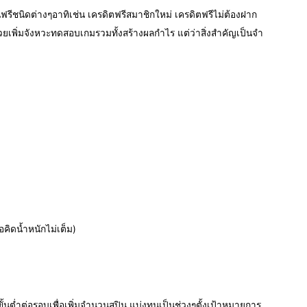
ฟรีชนิดต่างๆอาทิเช่น เครดิตฟรีสมาชิกใหม่ เครดิตฟรีไม่ต้องฝาก
ยเพิ่มจังหวะทดสอบเกมรวมทั้งสร้างผลกำไร แต่ว่าสิ่งสำคัญเป็นจำ
อคิดน้ำหนักไม่เต็ม)
ันขั้นต่ำต่อรอบเพื่อเพิ่มจำนวนสปิน แบ่งทุนเป็นช่วงๆตั้งเป้าหมายการ