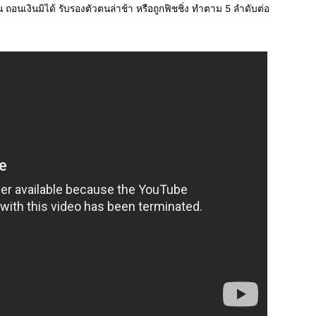
 ถอนเงินมิได้ รับรองตัวตนล่าช้า หรือถูกฟิชชิ่ง ทำตาม 5 ลำดับต่อ