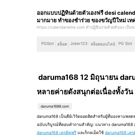
Skip
ออกแบบปฏิทินด้วยตัวเองฟรี desi calenda
to
มากมาย ทำของชำร่วย ของขวัญปีใหม่ เท
content
https://calendarwine.com ทำปฏิธินง่ายด้วยตัวเอง เป็นของขวั
calendar ปฏิทินออนไลน์ที่ใช้ร่วมกันสำหรับธุรกิจของคุณ
PGSlot
Joker123
PG Slot
สล็อต
สล็อตออนไลน์
daruma168 12 มิถุนายน daru
หลายค่ายดังสนุกต่อเนื่องทั้งว
daruma1688.com
daruma168 เป็นคีย์เวิร์ดยอดฮิตสำหรับผู้ที่มองหาแพลต
ฉบับบริบูรณ์ที่ตอบคำถามสำคัญ: แนวทาง daruma168 สมั
daruma168 เครดิตฟรี
และก็กลเม็ดใช้
daruma168 เครด