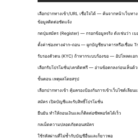
เลือกปากทางเข้า/URL เชื่อใจได้ — ค้นจากหน้าเว็บทางการห
ข้อมูลติดต่อชัดแจ้ง
กดปุ่มสมัคร (Register) — กรอกข้อมูลจริง ดังเช่นว่า เบอร์
ตั้งค่าช่องทางฝาก–ถอน — ผูกบัญชีธนาคารหรือเชื่อม 
รับรองตัวตน (KYC) ถ้าหากระบบร้องขอ — อัปโหลดเอก
เลือกรับโปรโมชั่น/เครดิตฟรี — อ่านข้อตกลงก่อนเห็นด้
ขั้นตอน เหตุผลโดยสรุป
เลือกปากทางเข้า คุ้มครองป้องกันการเข้าเว็บไซต์เลียนแ
สมัคร เปิดบัญชีและรับสิทธิ์โปรโมชั่น
ยืนยัน ทำให้ถอนเงินและก็ติดต่อซัพพอร์ตได้เร็ว
กลเม็ดความปลอดภัยตอนสมัคร
ใช้รหัสผ่านที่ไม่ซ้ำกับบัญชีอื่นและก็ยาวพอ