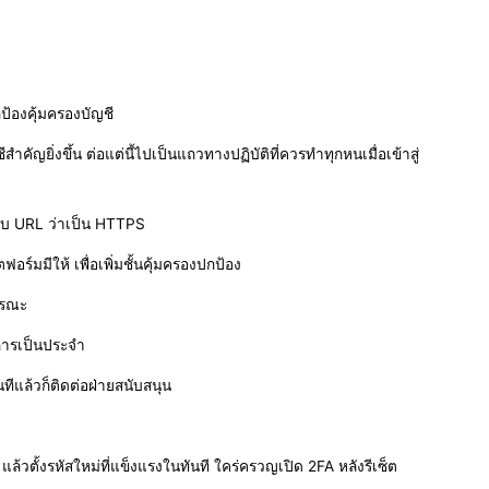
้องคุ้มครองบัญชี
ญยิ่งขึ้น ต่อแต่นี้ไปเป็นแถวทางปฏิบัติที่ควรทำทุกหนเมื่อเข้าสู่
สอบ URL ว่าเป็น HTTPS
ร์มมีให้ เพื่อเพิ่มชั้นคุ้มครองปกป้อง
ารณะ
การเป็นประจำ
ทีแล้วก็ติดต่อฝ่ายสนับสนุน
S แล้วตั้งรหัสใหม่ที่แข็งแรงในทันที ใคร่ครวญเปิด 2FA หลังรีเซ็ต