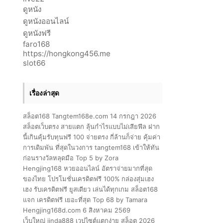
ดูหนัง
ดูหนังออนไลน์
ดูหนังฟรี
faro168
https://hongkong456.me
slot66
เรื่องล่าสุด
สล็อต168 Tangtem168e.com 14 กรกฎา 2026
สล็อตเว็บตรง สายแตก ลุ้นกำไรแบบไม่เสียฟีล ฝาก
นี้เกินคุ้มรับทุนฟรี 100 จ่ายตรง กี่ล้านก็จ่าย คุ้มค่า
การเดิมพัน ที่สุดในวงการ tangtem168 เข้าให้ทัน
ก่อนรางวัลหลุดมือ Top 5 by Zora
Hengjing168 หวยออนไลน์ อัตราจ่ายมากที่สุด
ของไทย โปรโมชั่นเครดิตฟรี 100% กล่องสุ่มเฮง
เฮง รับเครดิตฟรี ยูสเดียว เล่นได้ทุกเกม สล็อต168
แจก เครดิตฟรี เยอะที่สุด Top 68 by Tamara
Hengjing168d.com 6 สิงหาคม 2569
เว็บใหญ่ jinda888 เวปไซต์แตกง่าย สล็อต 2026