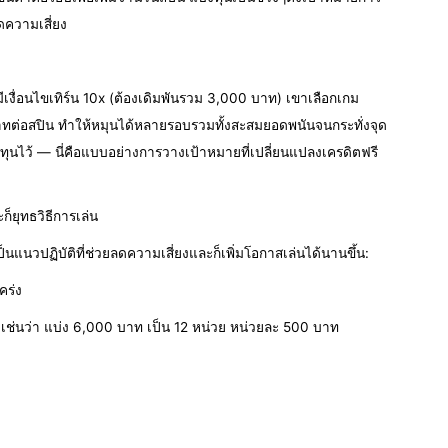
ดความเสี่ยง
ีเงื่อนไขเทิร์น 10x (ต้องเดิมพันรวม 3,000 บาท) เขาเลือกเกม
ต่อสปิน ทำให้หมุนได้หลายรอบรวมทั้งสะสมยอดพนันจนกระทั่งจุด
บทุนไว้ — นี่คือแบบอย่างการวางเป้าหมายที่เปลี่ยนแปลงเครดิตฟรี
็ยุทธวิธีการเล่น
เป็นแนวปฏิบัติที่ช่วยลดความเสี่ยงและก็เพิ่มโอกาสเล่นได้นานขึ้น:
คร่ง
ังเช่นว่า แบ่ง 6,000 บาท เป็น 12 หน่วย หน่วยละ 500 บาท