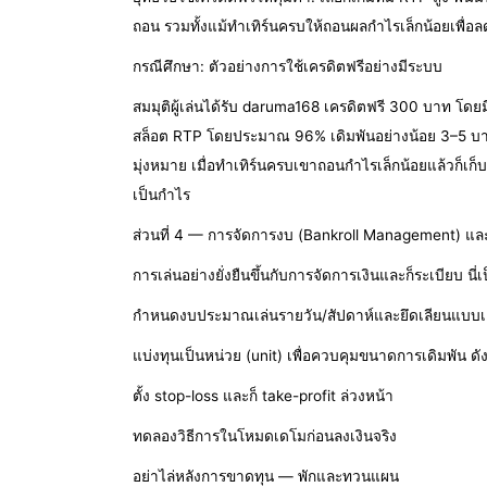
ถอน รวมทั้งแม้ทำเทิร์นครบให้ถอนผลกำไรเล็กน้อยเพื่อล
กรณีศึกษา: ตัวอย่างการใช้เครดิตฟรีอย่างมีระบบ
สมมุติผู้เล่นได้รับ daruma168 เครดิตฟรี 300 บาท โดยม
สล็อต RTP โดยประมาณ 96% เดิมพันอย่างน้อย 3–5 บาท
มุ่งหมาย เมื่อทำเทิร์นครบเขาถอนกำไรเล็กน้อยแล้วก็เก็
เป็นกำไร
ส่วนที่ 4 — การจัดการงบ (Bankroll Management) และก
การเล่นอย่างยั่งยืนขึ้นกับการจัดการเงินและก็ระเบียบ นี่
กำหนดงบประมาณเล่นรายวัน/สัปดาห์และยึดเลียนแบบเ
แบ่งทุนเป็นหน่วย (unit) เพื่อควบคุมขนาดการเดิมพัน ด
ตั้ง stop-loss และก็ take-profit ล่วงหน้า
ทดลองวิธีการในโหมดเดโมก่อนลงเงินจริง
อย่าไล่หลังการขาดทุน — พักและทวนแผน