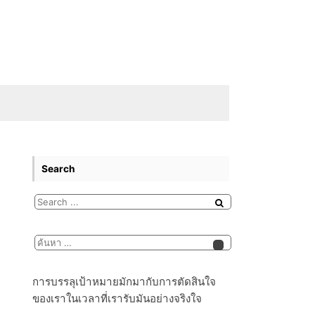
Search
การบรรลุเป้าหมายมักมากับการตัดสินใจ
ของเราในเวลาที่เรารับมันอย่างจริงใจ