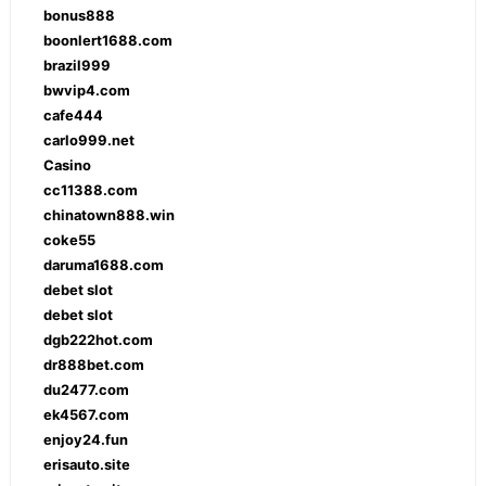
bonus888
boonlert1688.com
brazil999
bwvip4.com
cafe444
carlo999.net
Casino
cc11388.com
chinatown888.win
coke55
daruma1688.com
debet slot
debet slot
dgb222hot.com
dr888bet.com
du2477.com
ek4567.com
enjoy24.fun
erisauto.site