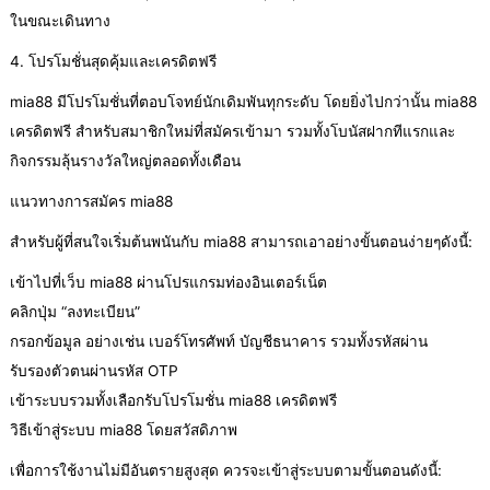
ในขณะเดินทาง
4. โปรโมชั่นสุดคุ้มและเครดิตฟรี
mia88 มีโปรโมชั่นที่ตอบโจทย์นักเดิมพันทุกระดับ โดยยิ่งไปกว่านั้น mia88
เครดิตฟรี สำหรับสมาชิกใหม่ที่สมัครเข้ามา รวมทั้งโบนัสฝากทีแรกและ
กิจกรรมลุ้นรางวัลใหญ่ตลอดทั้งเดือน
แนวทางการสมัคร mia88
สำหรับผู้ที่สนใจเริ่มต้นพนันกับ mia88 สามารถเอาอย่างขั้นตอนง่ายๆดังนี้:
เข้าไปที่เว็บ mia88 ผ่านโปรแกรมท่องอินเตอร์เน็ต
คลิกปุ่ม “ลงทะเบียน”
กรอกข้อมูล อย่างเช่น เบอร์โทรศัพท์ บัญชีธนาคาร รวมทั้งรหัสผ่าน
รับรองตัวตนผ่านรหัส OTP
เข้าระบบรวมทั้งเลือกรับโปรโมชั่น mia88 เครดิตฟรี
วิธีเข้าสู่ระบบ mia88 โดยสวัสดิภาพ
เพื่อการใช้งานไม่มีอันตรายสูงสุด ควรจะเข้าสู่ระบบตามขั้นตอนดังนี้: