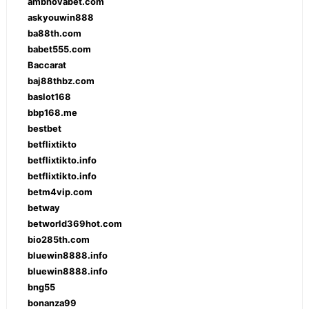
ambnovabet.com
askyouwin888
ba88th.com
babet555.com
Baccarat
baj88thbz.com
baslot168
bbp168.me
bestbet
betflixtikto
betflixtikto.info
betflixtikto.info
betm4vip.com
betway
betworld369hot.com
bio285th.com
bluewin8888.info
bluewin8888.info
bng55
bonanza99