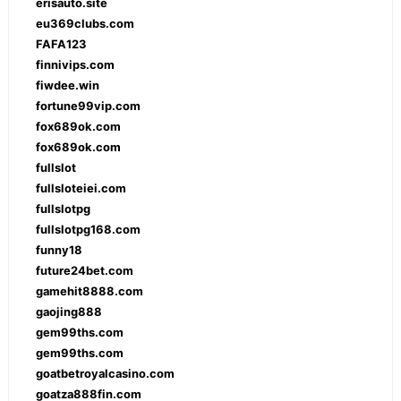
erisauto.site
eu369clubs.com
FAFA123
finnivips.com
fiwdee.win
fortune99vip.com
fox689ok.com
fox689ok.com
fullslot
fullsloteiei.com
fullslotpg
fullslotpg168.com
funny18
future24bet.com
gamehit8888.com
gaojing888
gem99ths.com
gem99ths.com
goatbetroyalcasino.com
goatza888fin.com