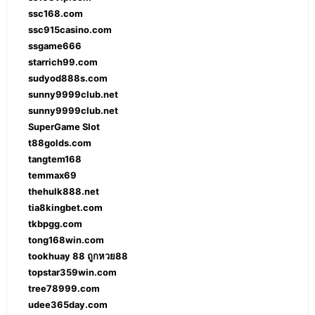
ssc168.com
ssc915casino.com
ssgame666
starrich99.com
sudyod888s.com
sunny9999club.net
sunny9999club.net
SuperGame Slot
t88golds.com
tangtem168
temmax69
thehulk888.net
tia8kingbet.com
tkbpgg.com
tong168win.com
tookhuay 88 ถูกหวย88
topstar359win.com
tree78999.com
udee365day.com