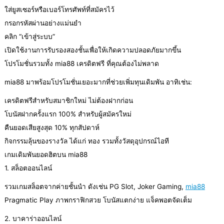
ใส่ยูสเซอร์หรือเบอร์โทรศัพท์ที่สมัครไว้
กรอกรหัสผ่านอย่างแม่นยำ
คลิก “เข้าสู่ระบบ”
เปิดใช้งานการรับรองสองชั้นเพื่อให้เกิดความปลอดภัยมากขึ้น
โปรโมชั่นรวมทั้ง mia88 เครดิตฟรี ที่คุณต้องไม่พลาด
mia88 มาพร้อมโปรโมชั่นเยอะมากที่ช่วยเพิ่มทุนเดิมพัน อาทิเช่น:
เครดิตฟรีสำหรับสมาชิกใหม่ ไม่ต้องฝากก่อน
โบนัสฝากครั้งแรก 100% สำหรับผู้สมัครใหม่
คืนยอดเสียสูงสุด 10% ทุกสัปดาห์
กิจกรรมลุ้นของรางวัล ได้แก่ ทอง รวมทั้งวัสดุอุปกรณ์ไอที
เกมเดิมพันยอดฮิตบน mia88
1. สล็อตออนไลน์
รวมเกมสล็อตจากค่ายชั้นนำ ดังเช่น PG Slot, Joker Gaming,
mia88
Pragmatic Play ภาพกราฟิกสวย โบนัสแตกง่าย แจ็คพอตจัดเต็ม
2. บาคาร่าออนไลน์