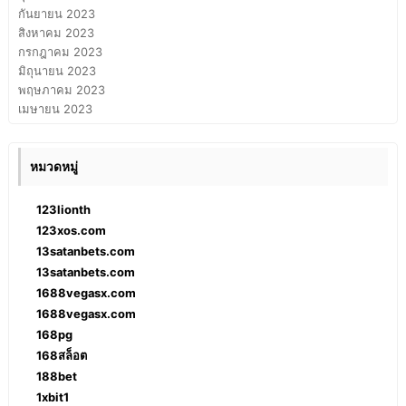
กันยายน 2023
สิงหาคม 2023
กรกฎาคม 2023
มิถุนายน 2023
พฤษภาคม 2023
เมษายน 2023
หมวดหมู่
123lionth
123xos.com
13satanbets.com
13satanbets.com
1688vegasx.com
1688vegasx.com
168pg
168สล็อต
188bet
1xbit1