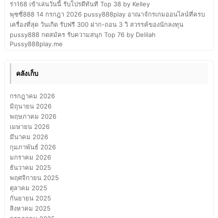
ร่า168 เข้าเล่นวันนี้ รับโปรดีทันที Top 38 by Kelley
พุซซี่888 14 กรกฎา 2026 pussy888play อาณาจักรเกมออนไลน์ที่ครบ
เครื่องที่สุด วันเกิด รับฟรี 300 ฝาก-ถอน 3 วิ สวรรค์ของนักลงทุน
pussy888 กดสมัคร รับความสนุก Top 76 by Delilah
Pussy888play.me
คลังเก็บ
กรกฎาคม 2026
มิถุนายน 2026
พฤษภาคม 2026
เมษายน 2026
มีนาคม 2026
กุมภาพันธ์ 2026
มกราคม 2026
ธันวาคม 2025
พฤศจิกายน 2025
ตุลาคม 2025
กันยายน 2025
สิงหาคม 2025