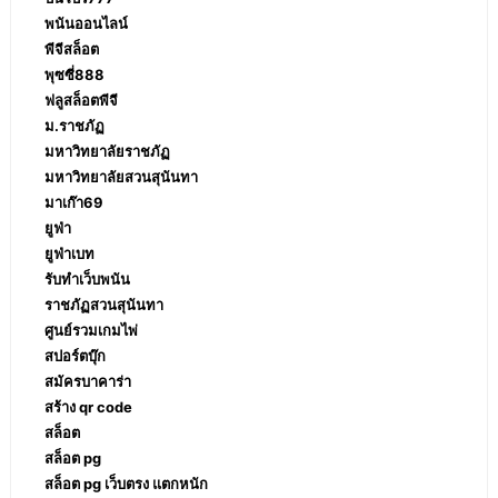
พนันออนไลน์
พีจีสล็อต
พุซซี่888
ฟลูสล็อตพีจี
ม.ราชภัฏ
มหาวิทยาลัยราชภัฏ
มหาวิทยาลัยสวนสุนันทา
มาเก๊า69
ยูฟ่า
ยูฟ่าเบท
รับทำเว็บพนัน
ราชภัฏสวนสุนันทา
ศูนย์รวมเกมไพ่
สปอร์ตบุ๊ก
สมัครบาคาร่า
สร้าง qr code
สล็อต
สล็อต pg
สล็อต pg เว็บตรง แตกหนัก