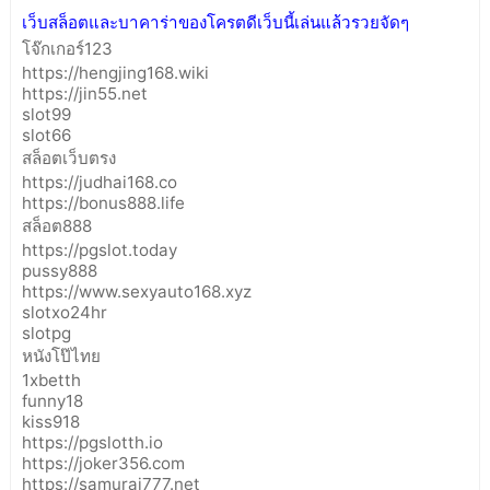
เว็บสล็อตและบาคาร่าของโครตดีเว็บนี้เล่นแล้วรวยจัดๆ
โจ๊กเกอร์123
https://hengjing168.wiki
https://jin55.net
slot99
slot66
สล็อตเว็บตรง
https://judhai168.co
https://bonus888.life
สล็อต888
https://pgslot.today
pussy888
https://www.sexyauto168.xyz
slotxo24hr
slotpg
หนังโป๊ไทย
1xbetth
funny18
kiss918
https://pgslotth.io
https://joker356.com
https://samurai777.net