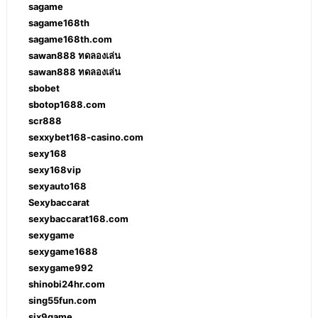
sagame
sagame168th
sagame168th.com
sawan888 ทดลองเล่น
sawan888 ทดลองเล่น
sbobet
sbotop1688.com
scr888
sexxybet168-casino.com
sexy168
sexy168vip
sexyauto168
Sexybaccarat
sexybaccarat168.com
sexygame
sexygame1688
sexygame992
shinobi24hr.com
sing55fun.com
six9game