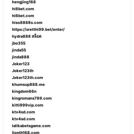
hengjing168
hi6bet.com
hi6bet.com
hiso8888s.com
https://sretthi99.bet/enter/
hydra888 สล็อต
jbo355
jinda55
jinda888
Joker123
Joker123th
Joker123th.com
khumsup888.me
kingdom66n
kingromans789.com
kitti999vip.com
ktv4sd.com
ktv4sd.com
lalikabetsgame.com
lionth168.com