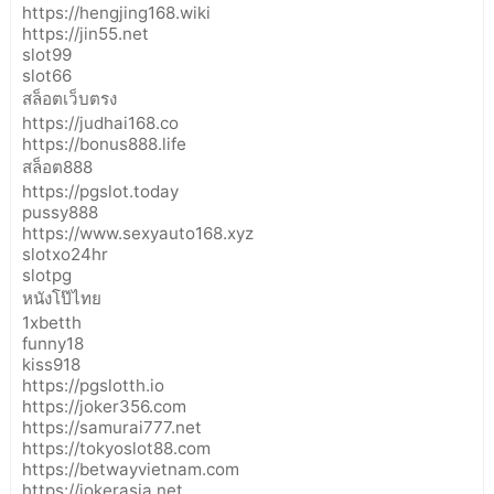
https://hengjing168.wiki
https://jin55.net
slot99
slot66
สล็อตเว็บตรง
https://judhai168.co
https://bonus888.life
สล็อต888
https://pgslot.today
pussy888
https://www.sexyauto168.xyz
slotxo24hr
slotpg
หนังโป๊ไทย
1xbetth
funny18
kiss918
https://pgslotth.io
https://joker356.com
https://samurai777.net
https://tokyoslot88.com
https://betwayvietnam.com
https://jokerasia.net