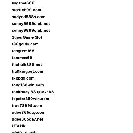
ssgame666
starrich99.com
sudyod888s.com
sunny9999club.net
sunny9999club.net
SuperGame Slot
t88golds.com
tangtem168
temmax69
thehulk888.net
tia8kingbet.com
tkbpgg.com
tong168win.com
tookhuay 88 ถูกหวย88
topstar359win.com
tree78999.com
udee365day.com
udee365day.net
UFA11k
ufa191 ทางเข้า