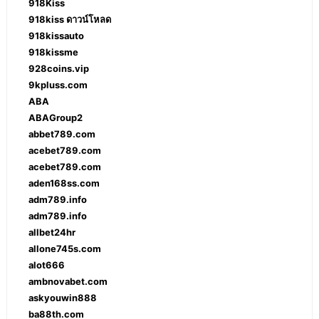
918Kiss
918kiss ดาวน์โหลด
918kissauto
918kissme
928coins.vip
9kpluss.com
ABA
ABAGroup2
abbet789.com
acebet789.com
acebet789.com
aden168ss.com
adm789.info
adm789.info
allbet24hr
allone745s.com
alot666
ambnovabet.com
askyouwin888
ba88th.com