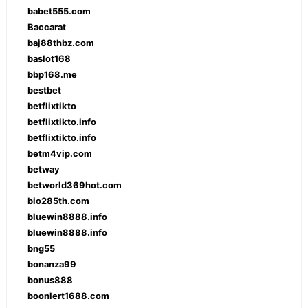
babet555.com
Baccarat
baj88thbz.com
baslot168
bbp168.me
bestbet
betflixtikto
betflixtikto.info
betflixtikto.info
betm4vip.com
betway
betworld369hot.com
bio285th.com
bluewin8888.info
bluewin8888.info
bng55
bonanza99
bonus888
boonlert1688.com