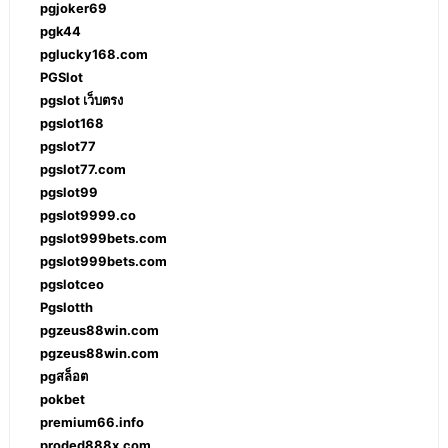
pgjoker69
pgk44
pglucky168.com
PGSlot
pgslot เว็บตรง
pgslot168
pgslot77
pgslot77.com
pgslot99
pgslot9999.co
pgslot999bets.com
pgslot999bets.com
pgslotceo
Pgslotth
pgzeus88win.com
pgzeus88win.com
pgสล็อต
pokbet
premium66.info
proded888x.com