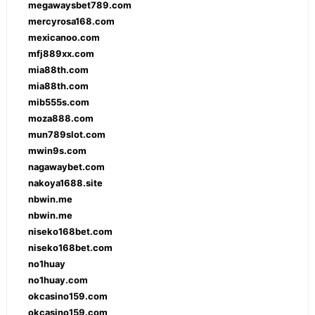
megawaysbet789.com
mercyrosa168.com
mexicanoo.com
mfj889xx.com
mia88th.com
mia88th.com
mib555s.com
moza888.com
mun789slot.com
mwin9s.com
nagawaybet.com
nakoya1688.site
nbwin.me
nbwin.me
niseko168bet.com
niseko168bet.com
no1huay
no1huay.com
okcasino159.com
okcasino159.com