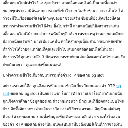
สล็อตออนไลน์เท่าไร? แน่ๆขอรับว่า เกมสล็อตออนไลน์เป็นเกมที่เล่นง่า
ยมากๆเพราะว่ามีต้นแบบการเล่นที่เข้าใจง่าย ไม่ซับซ้อน อาจจะเป็นไปได้
ว่าจะมีในเรื่องของฟีเจอร์ต่างๆของมาช่วยเสริม ซึ่งมันก็ยังเกิดเรื่องที่คุณ
สามารถทำความเข้าใจได้ง่าย ยิ่งไปกว่านี้ สายทุนน้อยก็ยังสามารถเล่น
สล็อตออนไลน์ได้ง่ายกว่าการพนันอื่นๆอีกด้วย เพราะเหตุว่าหลายเกมมักจะ
มีอย่างน้อยเริ่มที่ 1 บาทเพียงแค่นั้น ทำให้สายทุนน้อยสามารถมาพลิกชีวิต
ทำกำไรได้ง่ายๆ แต่ก่อนที่คุณจะเข้าไปเล่นเกมสล็อตออนไลน์นั้น ผม
ต้องการให้คุณทราบถึง 3 ข้อควรจะทราบก่อนเล่นสล็อตออนไลน์ซะก่อน รับ
ประกันเลยว่า คุณจะเก่งขึ้นแน่นอน!
1. ทำความเข้าใจเกี่ยวกับเกมรวมทั้งค่า RTP ของเกม pg slot
อย่างแรกเลยก็คือ คุณจึงควรทำความเข้าใจเกี่ยวกับเกมและค่า RTP
pg
slot
ของเกม pg slot เป็นอย่างแรก ในการทำความเข้าใจเกี่ยวกับเกมนั้น
คุณจึงควรศึกษาข้อมูลของเกมต่างๆซะก่อนว่า มีกฎและก็ข้อตกลงแบบไหน
บ้าง อีกทั้งอัตราการจ่ายเงินรางวัล กรรมวิธีการเอาชนะ สัญลักษณ์ต่างๆ
ฟีเจอร์ต่างๆของเกม รวมทั้งข้อมูลเพิ่มเติมของเกมอีกด้วย รวมทั้งในส่วน
ของค่า RTP ของเกมต่างๆนั้น มันจะเป็นค่าที่บ่งถึงเปอร์เซ็นต์การจ่ายเงิน