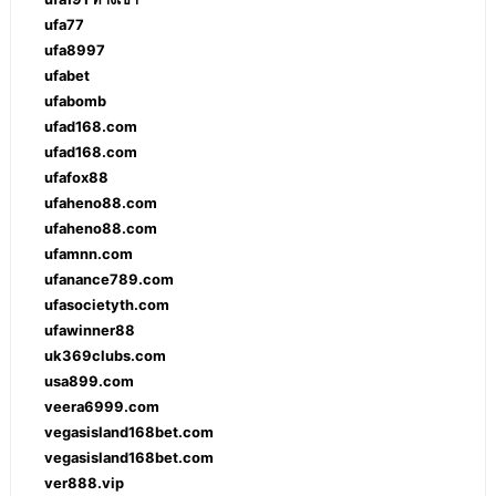
ufa77
ufa8997
ufabet
ufabomb
ufad168.com
ufad168.com
ufafox88
ufaheno88.com
ufaheno88.com
ufamnn.com
ufanance789.com
ufasocietyth.com
ufawinner88
uk369clubs.com
usa899.com
veera6999.com
vegasisland168bet.com
vegasisland168bet.com
ver888.vip