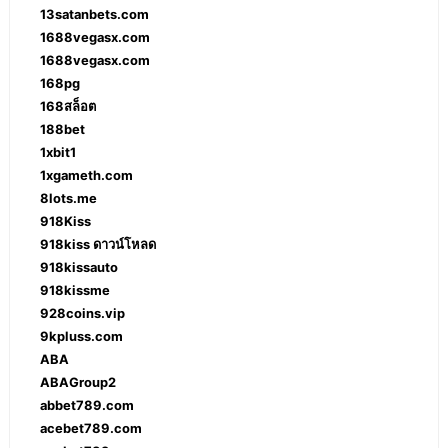
13satanbets.com
1688vegasx.com
1688vegasx.com
168pg
168สล็อต
188bet
1xbit1
1xgameth.com
8lots.me
918Kiss
918kiss ดาวน์โหลด
918kissauto
918kissme
928coins.vip
9kpluss.com
ABA
ABAGroup2
abbet789.com
acebet789.com