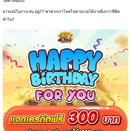
ให้ท่านขอรับ
อารมณ์ในการเล่น pg77 พาพวกเราไหลไปตามเกมได้ง่ายยิ่งกว่าที่คิด
ทำไม?