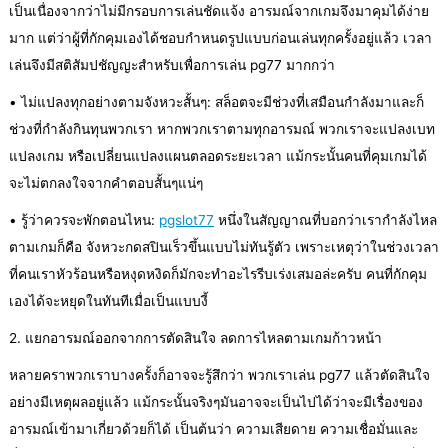
เป็นเนื่องจากว่าไม่มีกรอบการเล่นชัดแจ้ง อารมณ์จากเกมจึงมาคุมได้ง่าย
มาก แต่ว่าผู้ที่กักคุมเองได้ชอบกำหนดรูปแบบก่อนเล่นทุกครั้งอยู่แล้ว เวลา
เล่นจึงมีสติสัมปชัญญะสำหรับเพื่อการเล่น pg77 มากกว่า
• ไม่แปลงทุกอย่างตามจังหวะสั้นๆ: สล็อตจะมีช่วงที่เสมือนกำลังมาและก็
ช่วงที่กำลังกินทุนพวกเรา หากพวกเราตามทุกอารมณ์ พวกเราจะแปลงเบท
แปลงเกม หรือเปลี่ยนแปลงแผนตลอดระยะเวลา แม้กระนั้นคนที่คุมเกมได้
จะไม่ตกลงใจจากคำตอบสั้นๆแน่ๆ
• รู้ว่าควรจะพักตอนไหน:
pgslot77
หนึ่งในสัญญาณที่บอกว่าเรากำลังไหล
ตามเกมก็คือ จังหวะกดสปินเร็วขึ้นแบบไม่ทันรู้ตัว เพราะเหตุว่าในช่วงเวลา
ที่คนเราหัวร้อนหรือหงุดหงิดก็มักจะทำอะไรรีบเร่งเสมอล่ะครับ คนที่กักคุม
เองได้จะหยุดในทันทีเมื่อเป็นแบบงี้
2. แยกอารมณ์ออกจากการตัดสินใจ ลดการไหลตามเกมก้าวหน้า
หลายคราพวกเราบางครั้งก็อาจจะรู้สึกว่า พวกเราเล่น pg77 แล้วตัดสินใจ
อย่างมีเหตุผลอยู่แล้ว แม้กระนั้นจริงๆมันอาจจะเป็นไปได้ว่าจะมีเรื่องของ
อารมณ์เข้ามาเกี่ยวด้วยก็ได้ เป็นต้นว่า ความเสียดาย ความเชื่อมั่นและ