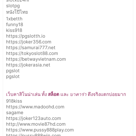
slotpg
หนังโป๊ไทย
1xbetth
funny18
kiss918
https://pgslotth.io
https://joker356.com
https://samurai777.net
https://tokyoslot88.com
https://betwayvietnam.com
https://jokerasia.net
pgslot
pgslot
เว็บคาสิโนน่าเล่น ทั้ง
สล็อต
และ
บาคาร่า
ตึงจริงแตกบ่อยมาก
918kiss
https://www.madoohd.com
sagame
https://joker123auto.com
http://www.movie87hd.com
https://www.pussy888play.com
https://pussy888win.com