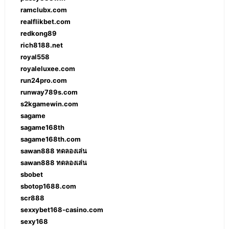
ramclubx.com
realflikbet.com
redkong89
rich8188.net
royal558
royaleluxee.com
run24pro.com
runway789s.com
s2kgamewin.com
sagame
sagame168th
sagame168th.com
sawan888 ทดลองเล่น
sawan888 ทดลองเล่น
sbobet
sbotop1688.com
scr888
sexxybet168-casino.com
sexy168