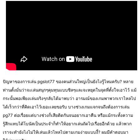
ปัญหาของการเล่น pgslot77 ของคนส่วนใหญ่เป็นยังไงรู้ไหมครับ? หลาย
ท่านตั้งมั่นว่าจะเล่นสนุกๆคุมทุนแบบชิลๆและจะหยุดในจุดที่ตั้งใจเอาไว้ แม้
กระนั้นพอเพียงเล่นจริงๆกลับได้มาพบว่า อารมณ์ของเกมพาพวกเราไหลไป
ได้เร็วกว่าที่คิดเอาไว้เยอะเลยขอรับ บางช่วงเกมแจกจนถึงต้องการเล่น
pg77 ต่อเรื่อยแต่บางช่วงก็เสียติดกันจนอยากเอาคืน หรือแม้กระทั้งความ
รู้สึกแทบได้โบนัสเป็นประจำก็ทำให้อยากเล่นถัดไปเรื่อยอีกด้วย แล้วพวก
เราจะทำยังไงไม่ให้เล่นแล้วไหลไปตามเกมง่ายแบบงี้? ผมมีคำตอบมา