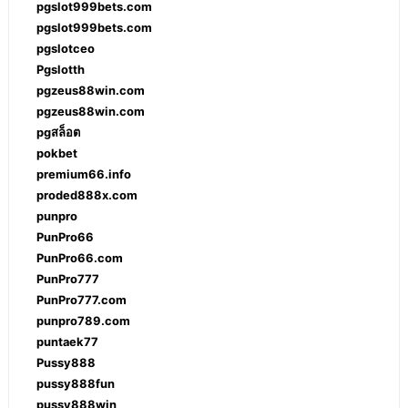
pgslot999bets.com
pgslot999bets.com
pgslotceo
Pgslotth
pgzeus88win.com
pgzeus88win.com
pgสล็อต
pokbet
premium66.info
proded888x.com
punpro
PunPro66
PunPro66.com
PunPro777
PunPro777.com
punpro789.com
puntaek77
Pussy888
pussy888fun
pussy888win