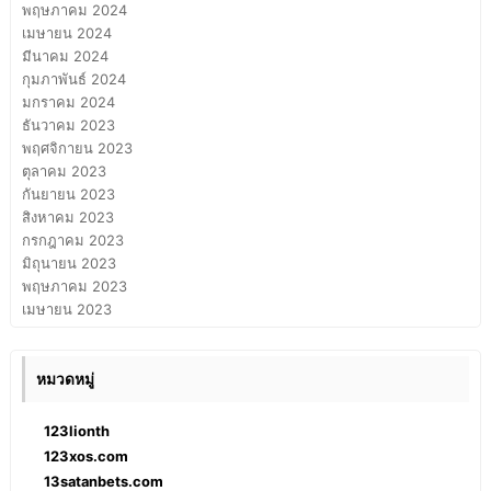
พฤษภาคม 2024
เมษายน 2024
มีนาคม 2024
กุมภาพันธ์ 2024
มกราคม 2024
ธันวาคม 2023
พฤศจิกายน 2023
ตุลาคม 2023
กันยายน 2023
สิงหาคม 2023
กรกฎาคม 2023
มิถุนายน 2023
พฤษภาคม 2023
เมษายน 2023
หมวดหมู่
123lionth
123xos.com
13satanbets.com