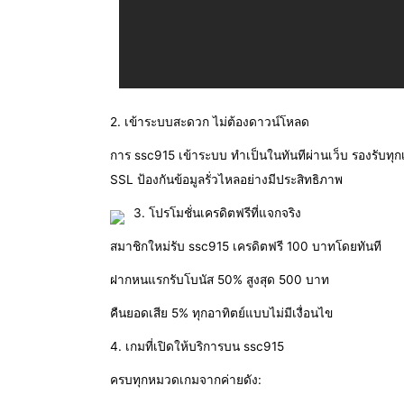
2. เข้าระบบสะดวก ไม่ต้องดาวน์โหลด
การ ssc915 เข้าระบบ ทำเป็นในทันทีผ่านเว็บ รองรับทุกเบ
SSL ป้องกันข้อมูลรั่วไหลอย่างมีประสิทธิภาพ
3. โปรโมชั่นเครดิตฟรีที่แจกจริง
สมาชิกใหม่รับ ssc915 เครดิตฟรี 100 บาทโดยทันที
ฝากหนแรกรับโบนัส 50% สูงสุด 500 บาท
คืนยอดเสีย 5% ทุกอาทิตย์แบบไม่มีเงื่อนไข
4. เกมที่เปิดให้บริการบน ssc915
ครบทุกหมวดเกมจากค่ายดัง: