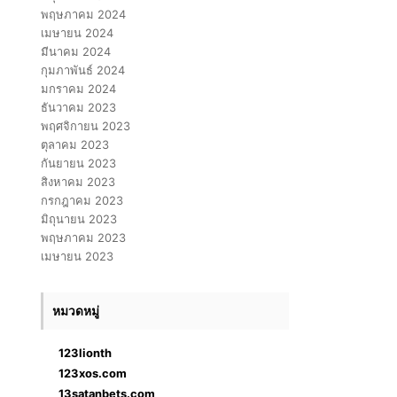
พฤษภาคม 2024
เมษายน 2024
มีนาคม 2024
กุมภาพันธ์ 2024
มกราคม 2024
ธันวาคม 2023
พฤศจิกายน 2023
ตุลาคม 2023
กันยายน 2023
สิงหาคม 2023
กรกฎาคม 2023
มิถุนายน 2023
พฤษภาคม 2023
เมษายน 2023
หมวดหมู่
123lionth
123xos.com
13satanbets.com