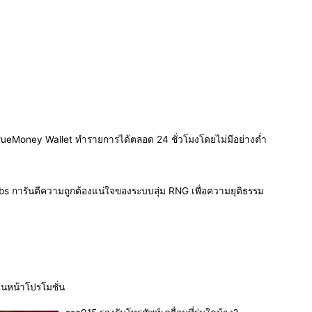
rueMoney Wallet ทำรายการได้ตลอด 24 ชั่วโมงโดยไม่มีอย่างต่ำ
 การันตีความถูกต้องแน่ใจของระบบสุ่ม RNG เพื่อความยุติธรรม
ในหน้าโปรโมชั่น