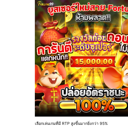
เลือกเล่นเกมที่มี RTP สูงขึ้นมากยิ่งกว่า 95%