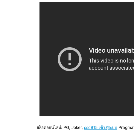
สล็อตออนไลน์: PG, Joker,
ssc915 เข้าสู่ระบบ
Pragmat