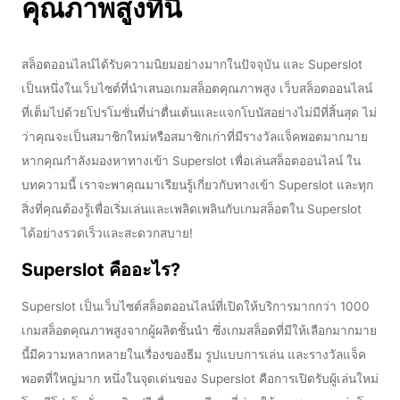
คุณภาพสูงที่นี่
สล็อตออนไลน์ได้รับความนิยมอย่างมากในปัจจุบัน และ Superslot
เป็นหนึ่งในเว็บไซต์ที่นำเสนอเกมสล็อตคุณภาพสูง เว็บสล็อตออนไลน์
ที่เต็มไปด้วยโปรโมชั่นที่น่าตื่นเต้นและแจกโบนัสอย่างไม่มีที่สิ้นสุด ไม่
ว่าคุณจะเป็นสมาชิกใหม่หรือสมาชิกเก่าที่มีรางวัลแจ็คพอตมากมาย
หากคุณกำลังมองหาทางเข้า Superslot เพื่อเล่นสล็อตออนไลน์ ใน
บทความนี้ เราจะพาคุณมาเรียนรู้เกี่ยวกับทางเข้า Superslot และทุก
สิ่งที่คุณต้องรู้เพื่อเริ่มเล่นและเพลิดเพลินกับเกมสล็อตใน Superslot
ได้อย่างรวดเร็วและสะดวกสบาย!
Superslot คืออะไร?
Superslot เป็นเว็บไซต์สล็อตออนไลน์ที่เปิดให้บริการมากกว่า 1000
เกมสล็อตคุณภาพสูงจากผู้ผลิตชั้นนำ ซึ่งเกมสล็อตที่มีให้เลือกมากมาย
นี้มีความหลากหลายในเรื่องของธีม รูปแบบการเล่น และรางวัลแจ็ค
พอตที่ใหญ่มาก หนึ่งในจุดเด่นของ Superslot คือการเปิดรับผู้เล่นใหม่