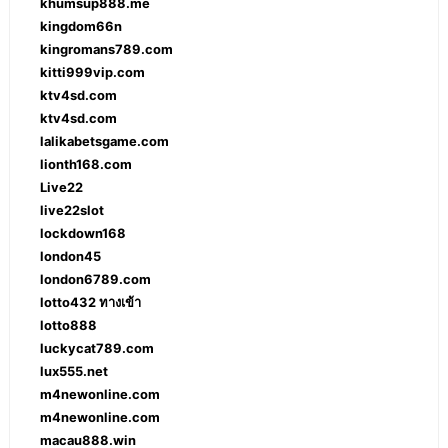
khumsup888.me
kingdom66n
kingromans789.com
kitti999vip.com
ktv4sd.com
ktv4sd.com
lalikabetsgame.com
lionth168.com
Live22
live22slot
lockdown168
london45
london6789.com
lotto432 ทางเข้า
lotto888
luckycat789.com
lux555.net
m4newonline.com
m4newonline.com
macau888.win