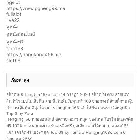
pgslot
https://www.pgheng99.me
fullslot
live22
ดูหนัง
ดูหนังออนไลน์
ดูหนังฟรี
faro168
https://hongkong456.me
slot66
เรื่องล่าสุด
สล็อต168 Tangtem168e.com 14 กรกฎา 2026 สล็อตเว็บตรง สายแตก
ลุ้นกำไรแบบไม่เสียฟีล ฝากนี้เกินคุ้มรับทุนฟรี 100 จ่ายตรง กี่ล้านก็จ่าย คุ้ม
ค่าการเดิมพัน ที่สุดในวงการ tangtem168 เข้าให้ทัน ก่อนรางวัลหลุดมือ
Top 5 by Zora
Hengjing168 หวยออนไลน์ อัตราจ่ายมากที่สุด ของไทย โปรโมชั่นเครดิต
ฟรี 100% กล่องสุ่มเฮงเฮง รับเครดิตฟรี ยูสเดียว เล่นได้ทุกเกม สล็อต168
แจก เครดิตฟรี เยอะที่สุด Top 68 by Tamara Hengjing168d.com 6
สิงหาคม 2569