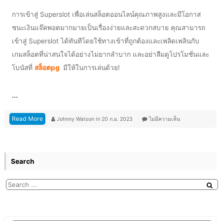
การเข้าสู่ Superslot เพื่อเล่นสล็อตออนไลน์คุณภาพสูงและมีโอกาส
ชนะเงินแจ๊คพอตมากมายเป็นเรื่องง่ายและสะดวกสบาย คุณสามารถ
เข้าสู่ Superslot ได้ทันทีโดยใช้ทางเข้าที่ถูกต้องและเพลิดเพลินกับ
เกมสล็อตที่น่าสนใจได้อย่างไม่ยากลำบาก และอย่าลืมดูโปรโมชั่นและ
โบนัสที่
สล็อตpg
มีให้ในการเล่นด้วย!
…
Read More
Johnny Watson
in
20 ก.ย. 2023
ไม่มีความเห็น
Search