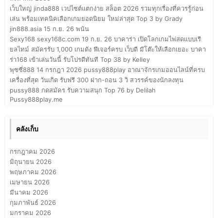
เว็บใหญ่ jinda888 เวปไซต์แตกง่าย สล็อต 2026 รวมทุกเรื่องที่ควรรู้ก่อน
เล่น พร้อมเทคนิคเลือกเกมยอดนิยม ใหม่ล่าสุด Top 3 by Grady
jin888.asia 15 ก.ย. 26 พนัน
Sexy168 sexy168c.com 19 ก.ย. 26 บาคาร่า เปิดโลกเกมไพ่สดแบบเรี
ยลไทม์ สมัครรับ 1,000 เกมดัง ฟีเจอร์ครบ เว็บดี มีโต๊ะให้เลือกเยอะ บาคา
ร่า168 เข้าเล่นวันนี้ รับโปรดีทันที Top 38 by Kelley
พุซซี่888 14 กรกฎา 2026 pussy888play อาณาจักรเกมออนไลน์ที่ครบ
เครื่องที่สุด วันเกิด รับฟรี 300 ฝาก-ถอน 3 วิ สวรรค์ของนักลงทุน
pussy888 กดสมัคร รับความสนุก Top 76 by Delilah
Pussy888play.me
คลังเก็บ
กรกฎาคม 2026
มิถุนายน 2026
พฤษภาคม 2026
เมษายน 2026
มีนาคม 2026
กุมภาพันธ์ 2026
มกราคม 2026