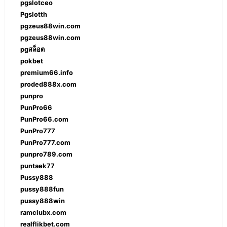
pgslotceo
Pgslotth
pgzeus88win.com
pgzeus88win.com
pgสล็อต
pokbet
premium66.info
proded888x.com
punpro
PunPro66
PunPro66.com
PunPro777
PunPro777.com
punpro789.com
puntaek77
Pussy888
pussy888fun
pussy888win
ramclubx.com
realflikbet.com