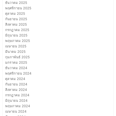
ธันวาคม 2025
พฤศจิกายน 2025
ตุลาคม 2025
กันยายน 2025
สิงหาคม 2025
กรกฎาคม 2025
มิถุนายน 2025
พฤษภาคม 2025
เมษายน 2025
มีนาคม 2025
กุมภาพันธ์ 2025
มกราคม 2025
ธันวาคม 2024
พฤศจิกายน 2024
ตุลาคม 2024
กันยายน 2024
สิงหาคม 2024
กรกฎาคม 2024
มิถุนายน 2024
พฤษภาคม 2024
เมษายน 2024