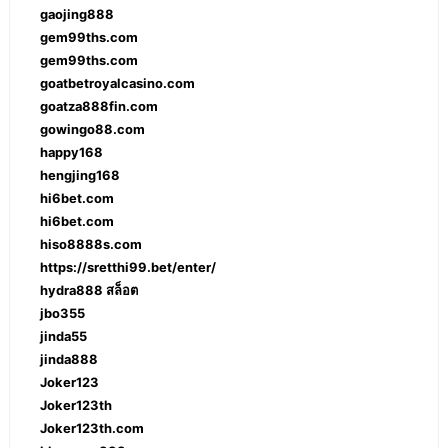
gaojing888
gem99ths.com
gem99ths.com
goatbetroyalcasino.com
goatza888fin.com
gowingo88.com
happy168
hengjing168
hi6bet.com
hi6bet.com
hiso8888s.com
https://sretthi99.bet/enter/
hydra888 สล็อต
jbo355
jinda55
jinda888
Joker123
Joker123th
Joker123th.com