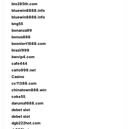
bio285th.com
bluewin8888.info
bluewin8888.info
bng55
bonanza99
bonus888
boonlert1688.com
brazil999
bwvip4.com
cafe444
carlo999.net
Casino
cc11388.com
chinatown888.win
coke55
daruma1688.com
debet slot
debet slot
dgb222hot.com