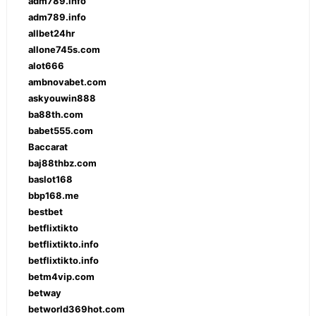
adm789.info
adm789.info
allbet24hr
allone745s.com
alot666
ambnovabet.com
askyouwin888
ba88th.com
babet555.com
Baccarat
baj88thbz.com
baslot168
bbp168.me
bestbet
betflixtikto
betflixtikto.info
betflixtikto.info
betm4vip.com
betway
betworld369hot.com