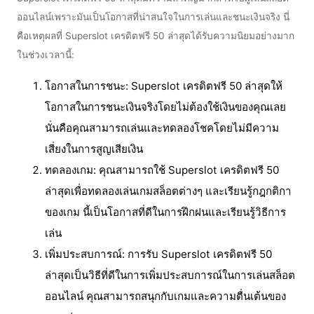
ออนไลน์เพราะมันเป็นโอกาสที่น่าสนใจในการเล่นและชนะเงินจริง นี่
คือเหตุผลที่ Superslot เครดิตฟรี 50 ล่าสุดได้รับความนิยมอย่างมาก
ในช่วงเวลานี้:
โอกาสในการชนะ: Superslot เครดิตฟรี 50 ล่าสุดให้
โอกาสในการชนะเงินจริงโดยไม่ต้องใช้เงินของคุณเลย
นั่นคือคุณสามารถเล่นและทดลองโชคโดยไม่มีความ
เสี่ยงในการสูญเสียเงิน
ทดลองเกม: คุณสามารถใช้ Superslot เครดิตฟรี 50
ล่าสุดเพื่อทดลองเล่นเกมสล็อตต่างๆ และเรียนรู้กฎกติกา
ของเกม นี้เป็นโอกาสที่ดีในการฝึกฝนและเรียนรู้วิธีการ
เล่น
เพิ่มประสบการณ์: การรับ Superslot เครดิตฟรี 50
ล่าสุดเป็นวิธีที่ดีในการเพิ่มประสบการณ์ในการเล่นสล็อต
ออนไลน์ คุณสามารถสนุกกับเกมและความตื่นเต้นของ