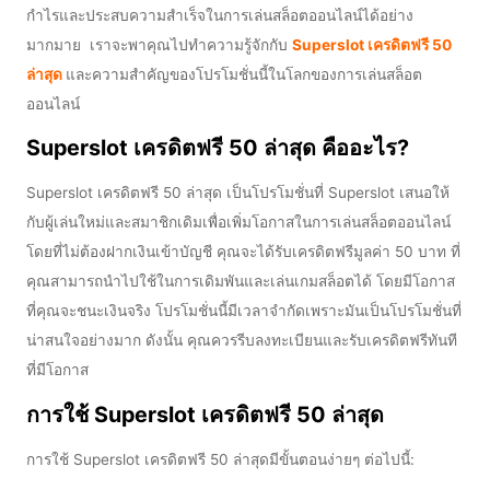
กำไรและประสบความสำเร็จในการเล่นสล็อตออนไลน์ได้อย่าง
มากมาย เราจะพาคุณไปทำความรู้จักกับ
Superslot เครดิตฟรี 50
ล่าสุด
และความสำคัญของโปรโมชั่นนี้ในโลกของการเล่นสล็อต
ออนไลน์
Superslot เครดิตฟรี 50 ล่าสุด คืออะไร?
Superslot เครดิตฟรี 50 ล่าสุด เป็นโปรโมชั่นที่ Superslot เสนอให้
กับผู้เล่นใหม่และสมาชิกเดิมเพื่อเพิ่มโอกาสในการเล่นสล็อตออนไลน์
โดยที่ไม่ต้องฝากเงินเข้าบัญชี คุณจะได้รับเครดิตฟรีมูลค่า 50 บาท ที่
คุณสามารถนำไปใช้ในการเดิมพันและเล่นเกมสล็อตได้ โดยมีโอกาส
ที่คุณจะชนะเงินจริง โปรโมชั่นนี้มีเวลาจำกัดเพราะมันเป็นโปรโมชั่นที่
น่าสนใจอย่างมาก ดังนั้น คุณควรรีบลงทะเบียนและรับเครดิตฟรีทันที
ที่มีโอกาส
การใช้ Superslot เครดิตฟรี 50 ล่าสุด
การใช้ Superslot เครดิตฟรี 50 ล่าสุดมีขั้นตอนง่ายๆ ต่อไปนี้: