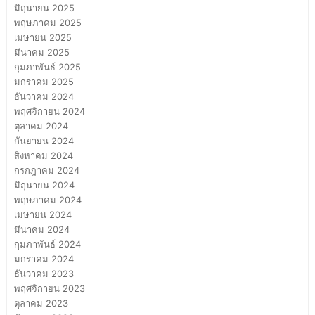
มิถุนายน 2025
พฤษภาคม 2025
เมษายน 2025
มีนาคม 2025
กุมภาพันธ์ 2025
มกราคม 2025
ธันวาคม 2024
พฤศจิกายน 2024
ตุลาคม 2024
กันยายน 2024
สิงหาคม 2024
กรกฎาคม 2024
มิถุนายน 2024
พฤษภาคม 2024
เมษายน 2024
มีนาคม 2024
กุมภาพันธ์ 2024
มกราคม 2024
ธันวาคม 2023
พฤศจิกายน 2023
ตุลาคม 2023