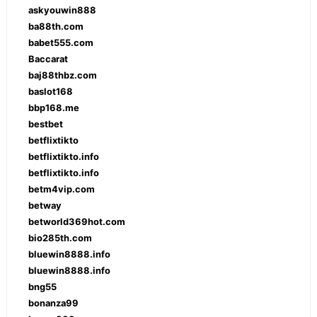
askyouwin888
ba88th.com
babet555.com
Baccarat
baj88thbz.com
baslot168
bbp168.me
bestbet
betflixtikto
betflixtikto.info
betflixtikto.info
betm4vip.com
betway
betworld369hot.com
bio285th.com
bluewin8888.info
bluewin8888.info
bng55
bonanza99