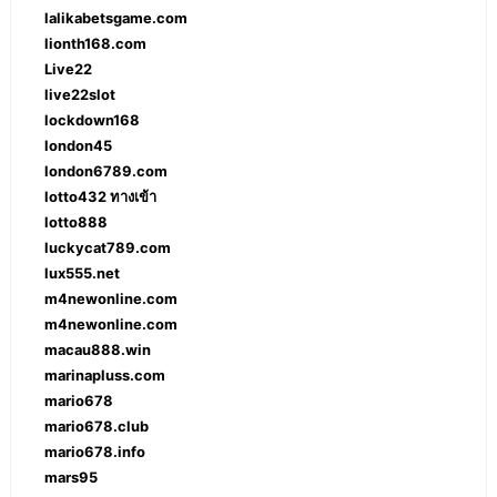
lalikabetsgame.com
lionth168.com
Live22
live22slot
lockdown168
london45
london6789.com
lotto432 ทางเข้า
lotto888
luckycat789.com
lux555.net
m4newonline.com
m4newonline.com
macau888.win
marinapluss.com
mario678
mario678.club
mario678.info
mars95