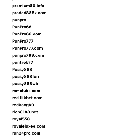
premium66.info
proded888x.com
punpro
PunPro66
PunPro66.com
PunPro777
PunPro777.com
punpro789.com
puntaek77
Pussy888
pussy888fun
pussy888win
ramclubx.com
realflikbet.com
redkong89
rich8188.net
royal558
royaleluxee.com
run24pro.com