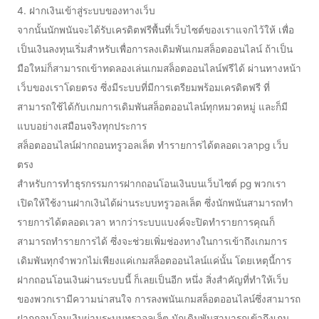
4. ฝากเงินเข้าสู่ระบบของทางเว็บ
จากนั้นนักพนันจะได้รับเครดิตฟรีพื้นที่เว็บไซต์ของเราแจกไว้ให้ เพื่อ
เป็นเงินลงทุนเริ่มสำหรับเพื่อการลงเดิมพันเกมสล็อตออนไลน์ ถ้าเป็น
มือใหม่ก็สามารถเข้าทดลองเล่นเกมสล็อตออนไลน์ฟรีได้ ผ่านทางหน้า
เว็บของเราโดยตรง ซึ่งมีระบบที่มีการเตรียมพร้อมเครดิตฟรี ที่
สามารถใช้ได้กับเกมการเดิมพันสล็อตออนไลน์ทุกหมวดหมู่ และก็มี
แบบอย่างเสมือนจริงทุกประการ
สล็อตออนไลน์ฝากถอนทรูวอลเล็ต ทำรายการได้ตลอดเวลาpg เว็บ
ตรง
สำหรับการทำธุรกรรมการฝากถอนโอนเงินบนเว็บไซต์ pg พวกเรา
เปิดให้ใช้งานฝากเงินได้ผ่านระบบทรูวอลเล็ต ซึ่งนักพนันสามารถทำ
รายการได้ตลอดเวลา หากว่าระบบแบงค์จะปิดทำรายการคุณก็
สามารถทำรายการได้ ซึ่งจะช่วยเพิ่มช่องทางในการเข้าถึงเกมการ
เดิมพันทุกจำพวกไม่เพียงแค่เกมสล็อตออนไลน์แค่นั้น โดยเหตุนี้การ
ฝากถอนโอนเงินผ่านระบบนี้ ก็เลยเป็นอีก หนึ่ง สิ่งสำคัญที่ทำให้เว็บ
ของพวกเรามีความน่าสนใจ การลงพนันเกมสล็อตออนไลน์ซึ่งสามารถ
ฝากถอนโอนเงินผ่านระบบทรูวอลเล็ต นักเดิมพันสามารถเข้าถึงเกม