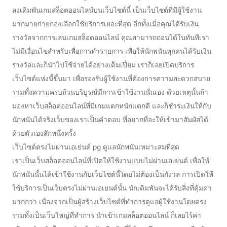
ลงเดิมพันเกมสล็อตออนไลน์บนเว็บไซต์นี้ เป็นเว็บไซต์ที่มีผู้ใช้งาน
มากมายก่ายกองเลือกใช้บริการเยอะที่สุด อีกทั้งเมื่อคุณได้รับเงิน
รางวัลจากการเล่นเกมสล็อตออนไลน์ คุณสามารถถอนได้ในทันทีเรา
ไม่มีเงื่อนไขสำหรับเพื่อการทำรายการ เพื่อให้นักพนันทุกคนได้รับเงิน
รางวัลและก็นำไปใช้จ่ายได้อย่างเต็มเปี่ยม เราก็เลยเปิดบริการ
เว็บไซต์แห่งนี้ขึ้นมา เพื่อรองรับผู้ใช้งานที่ต้องการความสะดวกสบาย
รวมทั้งความครบถ้วนบริบูรณ์มีการเข้าใช้งานนั่นเอง ด้วยเหตุนั้นถ้า
มองหาเว็บสล็อตออนไลน์ที่มีเกมแตกหนักแตกดี และก็ชำระเงินให้กับ
นักพนันได้จริงเว็บของเราเป็นคำตอบ ที่อยากที่จะให้เข้ามาสัมผัสได้
ด้วยตัวเองสักหนึ่งครั้ง
เว็บไซต์ตรงไม่ผ่านเอเย่นต์ pg ดูแลนักพนันเหมาะสมที่สุด
เราเป็นเว็บสล็อตออนไลน์ที่เปิดให้ใช้งานแบบไม่ผ่านเอเย่นต์ เพื่อให้
นักพนันนั้นได้เข้าใช้งานกับเว็บไซต์นี้โดยไม่ต้องเป็นกังวล การเปิดให้
ใช้บริการเป็นเว็บตรงไม่ผ่านเอเยนต์นั้น นักเดิมพันจะได้รับสิ่งที่คุ้มค่า
มากกว่า เนื่องจากเป็นผู้สร้างเว็บไซต์ที่ทำการดูแลผู้ใช้งานโดยตรง
รวมทั้งเป็นเว็บใหญ่ที่ทำการ นำเข้าเกมสล็อตออนไลน์ ก็เลยไร้ค่า