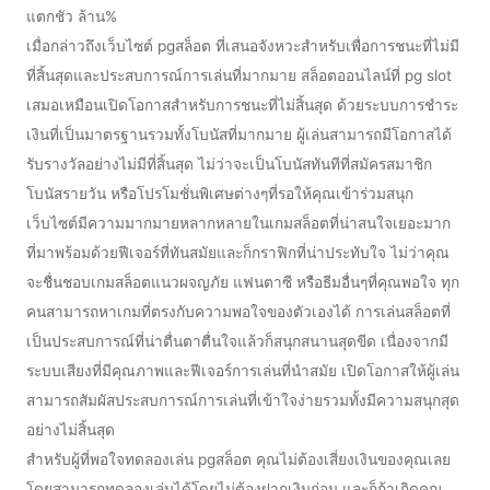
แตกชัว ล้าน%
เมื่อกล่าวถึงเว็บไซต์ pgสล็อต ที่เสนอจังหวะสำหรับเพื่อการชนะที่ไม่มี
ที่สิ้นสุดและประสบการณ์การเล่นที่มากมาย สล็อตออนไลน์ที่ pg slot
เสมอเหมือนเปิดโอกาสสำหรับการชนะที่ไม่สิ้นสุด ด้วยระบบการชำระ
เงินที่เป็นมาตรฐานรวมทั้งโบนัสที่มากมาย ผู้เล่นสามารถมีโอกาสได้
รับรางวัลอย่างไม่มีที่สิ้นสุด ไม่ว่าจะเป็นโบนัสทันทีที่สมัครสมาชิก
โบนัสรายวัน หรือโปรโมชั่นพิเศษต่างๆที่รอให้คุณเข้าร่วมสนุก
เว็บไซต์มีความมากมายหลากหลายในเกมสล็อตที่น่าสนใจเยอะมาก
ที่มาพร้อมด้วยฟีเจอร์ที่ทันสมัยและก็กราฟิกที่น่าประทับใจ ไม่ว่าคุณ
จะชื่นชอบเกมสล็อตแนวผจญภัย แฟนตาซี หรือธีมอื่นๆที่คุณพอใจ ทุก
คนสามารถหาเกมที่ตรงกับความพอใจของตัวเองได้ การเล่นสล็อตที่
เป็นประสบการณ์ที่น่าตื่นตาตื่นใจแล้วก็สนุกสนานสุดขีด เนื่องจากมี
ระบบเสียงที่มีคุณภาพและฟีเจอร์การเล่นที่นำสมัย เปิดโอกาสให้ผู้เล่น
สามารถสัมผัสประสบการณ์การเล่นที่เข้าใจง่ายรวมทั้งมีความสนุกสุด
อย่างไม่สิ้นสุด
สำหรับผู้ที่พอใจทดลองเล่น pgสล็อต คุณไม่ต้องเสี่ยงเงินของคุณเลย
โดยสามารถทดลองเล่นได้โดยไม่ต้องฝากเงินก่อน และก็ถ้าเกิดคุณ