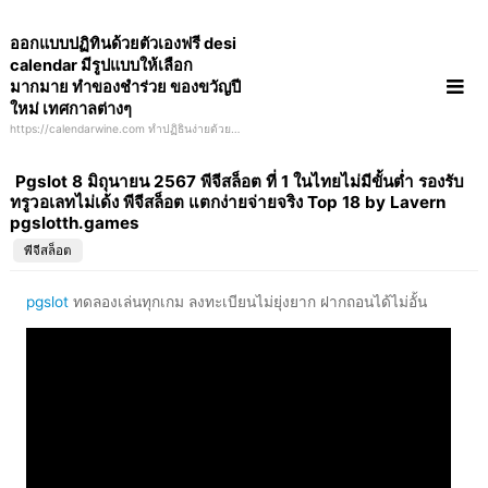
Skip
ออกแบบปฏิทินด้วยตัวเองฟรี desi
to
calendar มีรูปแบบให้เลือก
content
มากมาย ทำของชำร่วย ของขวัญปี
ใหม่ เทศกาลต่างๆ
https://calendarwine.com ทำปฏิธินง่ายด้วย
ตัวเอง เป็นของขวัญให้เพื่อของคุณ indian
calendar ปฏิทินออนไลน์ที่ใช้ร่วมกันสำหรับ
Pgslot 8 มิถุนายน 2567 พีจีสล็อต ที่ 1 ในไทยไม่มีขั้นต่ำ รองรับ
ธุรกิจของคุณ
ทรูวอเลทไม่เด้ง พีจีสล็อต แตกง่ายจ่ายจริง Top 18 by Lavern
pgslotth.games
พีจีสล็อต
pgslot
ทดลองเล่นทุกเกม ลงทะเบียนไม่ยุ่งยาก ฝากถอนได้ไม่อั้น