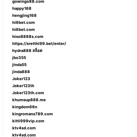
gowingo88.com
happy168
hengjing168
hi6bet.com
hi6bet.com
hiso8888s.com
https://sretthi99.bet/enter/
hydra888 สล็อต
jbo355
jinda55
jinda888
Joker123
Joker123th
Joker123th.com
khumsup888.me
kingdom66n
kingromans789.com
kitti999vip.com
ktv4sd.com
ktv4sd.com