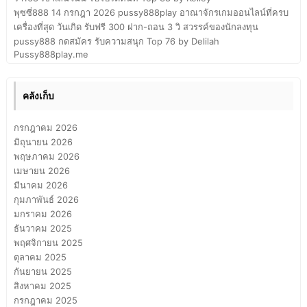
พุซซี่888 14 กรกฎา 2026 pussy888play อาณาจักรเกมออนไลน์ที่ครบ
เครื่องที่สุด วันเกิด รับฟรี 300 ฝาก-ถอน 3 วิ สวรรค์ของนักลงทุน
pussy888 กดสมัคร รับความสนุก Top 76 by Delilah
Pussy888play.me
คลังเก็บ
กรกฎาคม 2026
มิถุนายน 2026
พฤษภาคม 2026
เมษายน 2026
มีนาคม 2026
กุมภาพันธ์ 2026
มกราคม 2026
ธันวาคม 2025
พฤศจิกายน 2025
ตุลาคม 2025
กันยายน 2025
สิงหาคม 2025
กรกฎาคม 2025