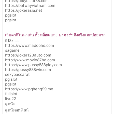
https://tokyoslot88.com
https://betwayvietnam.com
https://jokerasia.net
pgslot
pgslot
เว็บคาสิโนน่าเล่น ทั้ง
สล็อต
และ
บาคาร่า
ตึงจริงแตกบ่อยมาก
918kiss
https://www.madoohd.com
sagame
https://joker123auto.com
http://www.movie87hd.com
https://www.pussy888play.com
https://pussy888win.com
sexybaccarat
pg slot
pgslot
https://www.pgheng99.me
fullslot
live22
ดูหนัง
ดูหนังออนไลน์