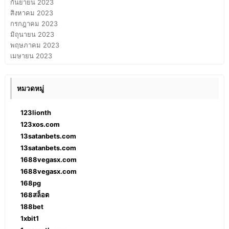
กันยายน 2023
สิงหาคม 2023
กรกฎาคม 2023
มิถุนายน 2023
พฤษภาคม 2023
เมษายน 2023
หมวดหมู่
123lionth
123xos.com
13satanbets.com
13satanbets.com
1688vegasx.com
1688vegasx.com
168pg
168สล็อต
188bet
1xbit1