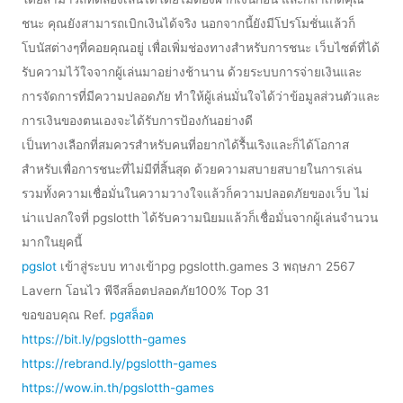
ชนะ คุณยังสามารถเบิกเงินได้จริง นอกจากนี้ยังมีโปรโมชั่นแล้วก็
โบนัสต่างๆที่คอยคุณอยู่ เพื่อเพิ่มช่องทางสำหรับการชนะ เว็บไซต์ที่ได้
รับความไว้ใจจากผู้เล่นมาอย่างช้านาน ด้วยระบบการจ่ายเงินและ
การจัดการที่มีความปลอดภัย ทำให้ผู้เล่นมั่นใจได้ว่าข้อมูลส่วนตัวและ
การเงินของตนเองจะได้รับการป้องกันอย่างดี
เป็นทางเลือกที่สมควรสำหรับคนที่อยากได้รื้นเริงและก็ได้โอกาส
สำหรับเพื่อการชนะที่ไม่มีที่สิ้นสุด ด้วยความสบายสบายในการเล่น
รวมทั้งความเชื่อมั่นในความวางใจแล้วก็ความปลอดภัยของเว็บ ไม่
น่าแปลกใจที่ pgslotth ได้รับความนิยมแล้วก็เชื่อมั่นจากผู้เล่นจำนวน
มากในยุคนี้
pgslot
เข้าสู่ระบบ ทางเข้าpg pgslotth.games 3 พฤษภา 2567
Lavern โอนไว พีจีสล็อตปลอดภัย100% Top 31
ขอขอบคุณ Ref.
pgสล็อต
https://bit.ly/pgslotth-games
https://rebrand.ly/pgslotth-games
https://wow.in.th/pgslotth-games