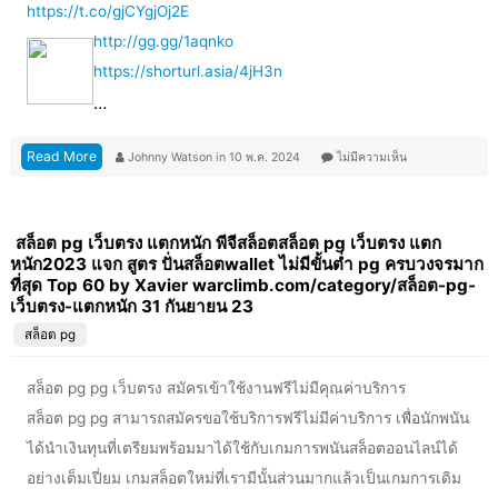
https://t.co/gjCYgjOj2E
http://gg.gg/1aqnko
https://shorturl.asia/4jH3n
…
Read More
Johnny Watson
in
10 พ.ค. 2024
ไม่มีความเห็น
สล็อต pg เว็บตรง แตกหนัก พีจีสล็อตสล็อต pg เว็บตรง แตก
หนัก2023 แจก สูตร ปั่นสล็อตwallet ไม่มีขั้นต่ำ pg ครบวงจรมาก
ที่สุด Top 60 by Xavier warclimb.com/category/สล็อต-pg-
เว็บตรง-แตกหนัก 31 กันยายน 23
สล็อต pg
สล็อต pg pg เว็บตรง สมัครเข้าใช้งานฟรีไม่มีคุณค่าบริการ
สล็อต pg pg สามารถสมัครขอใช้บริการฟรีไม่มีค่าบริการ เพื่อนักพนัน
ได้นำเงินทุนที่เตรียมพร้อมมาได้ใช้กับเกมการพนันสล็อตออนไลน์ได้
อย่างเต็มเปี่ยม เกมสล็อตใหม่ที่เรามีนั้นส่วนมากแล้วเป็นเกมการเดิม