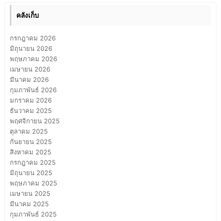
คลังเก็บ
กรกฎาคม 2026
มิถุนายน 2026
พฤษภาคม 2026
เมษายน 2026
มีนาคม 2026
กุมภาพันธ์ 2026
มกราคม 2026
ธันวาคม 2025
พฤศจิกายน 2025
ตุลาคม 2025
กันยายน 2025
สิงหาคม 2025
กรกฎาคม 2025
มิถุนายน 2025
พฤษภาคม 2025
เมษายน 2025
มีนาคม 2025
กุมภาพันธ์ 2025