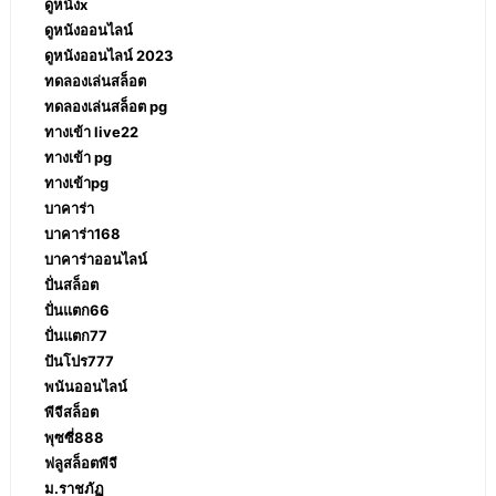
ดูหนังx
ดูหนังออนไลน์
ดูหนังออนไลน์ 2023
ทดลองเล่นสล็อต
ทดลองเล่นสล็อต pg
ทางเข้า live22
ทางเข้า pg
ทางเข้าpg
บาคาร่า
บาคาร่า168
บาคาร่าออนไลน์
ปั่นสล็อต
ปั่นแตก66
ปั่นแตก77
ปันโปร777
พนันออนไลน์
พีจีสล็อต
พุซซี่888
ฟลูสล็อตพีจี
ม.ราชภัฏ