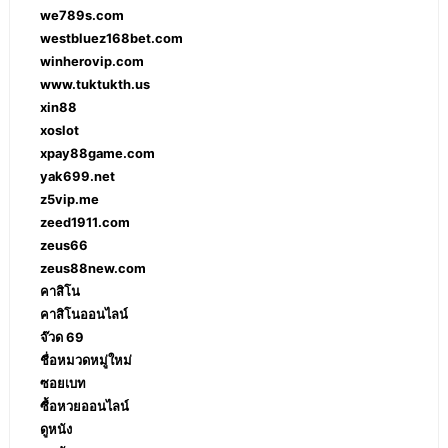
we789s.com
westbluez168bet.com
winherovip.com
www.tuktukth.us
xin88
xoslot
xpay88game.com
yak699.net
z5vip.me
zeed1911.com
zeus66
zeus88new.com
คาสิโน
คาสิโนออนไลน์
จ๊วด 69
ชื่อหมวดหมู่ใหม่
ซอยเบท
ซื้อหวยออนไลน์
ดูหนัง