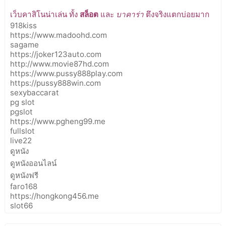
เว็บคาสิโนน่าเล่น ทั้ง
สล็อต
และ
บาคาร่า
ตึงจริงแตกบ่อยมาก
918kiss
https://www.madoohd.com
sagame
https://joker123auto.com
http://www.movie87hd.com
https://www.pussy888play.com
https://pussy888win.com
sexybaccarat
pg slot
pgslot
https://www.pgheng99.me
fullslot
live22
ดูหนัง
ดูหนังออนไลน์
ดูหนังฟรี
faro168
https://hongkong456.me
slot66