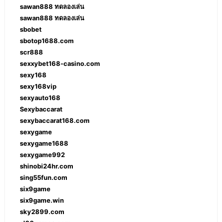
sawan888 ทดลองเล่น
sawan888 ทดลองเล่น
sbobet
sbotop1688.com
scr888
sexxybet168-casino.com
sexy168
sexy168vip
sexyauto168
Sexybaccarat
sexybaccarat168.com
sexygame
sexygame1688
sexygame992
shinobi24hr.com
sing55fun.com
six9game
six9game.win
sky2899.com