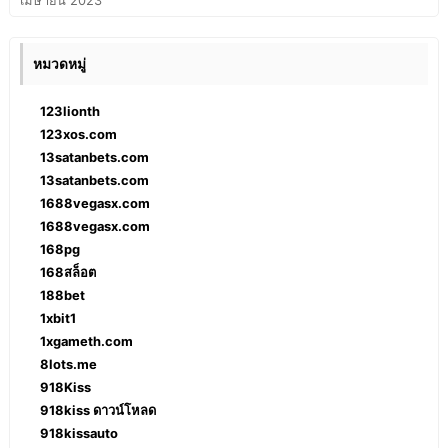
หมวดหมู่
123lionth
123xos.com
13satanbets.com
13satanbets.com
1688vegasx.com
1688vegasx.com
168pg
168สล็อต
188bet
1xbit1
1xgameth.com
8lots.me
918Kiss
918kiss ดาวน์โหลด
918kissauto