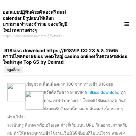
Skip
ออกแบบปฏิทินด้วยตัวเองฟรี desi
to
calendar มีรูปแบบให้เลือก
content
มากมาย ทำของชำร่วย ของขวัญปี
ใหม่ เทศกาลต่างๆ
https://calendarwine.com ทำปฏิธินง่ายด้วย
ตัวเอง เป็นของขวัญให้เพื่อของคุณ indian
calendar ปฏิทินออนไลน์ที่ใช้ร่วมกันสำหรับ
918kiss download https://918VIP.CO 23 ธ.ค. 2565
ธุรกิจของคุณ
ดาวน์โหลด918kiss webใหญ่ casino onlineเว็บตรง 918kiss
ใหม่ล่าสุด Top 65 by Conrad
pgสล็อต
เชิญชวนเพื่อนพ้องฝาก 100 จาก ทางเข้า 918kiss
สวัสดีครับชาว 918VIP
918kiss download
ทุก
ท่าน เซฟปากทางเข้า โหลด918kissล่าสุด กันรึ
ยังนะครับ? ตอนนี้ทางค่ายอินเตอร์เน็ตหลายๆ
ค่าย ไม่ว่า
จะเป็นทรู ดีแทค หรือเอไอเอส ต่างก็เริ่มแบน URL กันออกจะมากครับ
ผม ทำให้หลายๆท่านเข้าใช้งานเว็บมิได้ ซึ่งผมก็ไม่แน่ใจว่า 918VIP