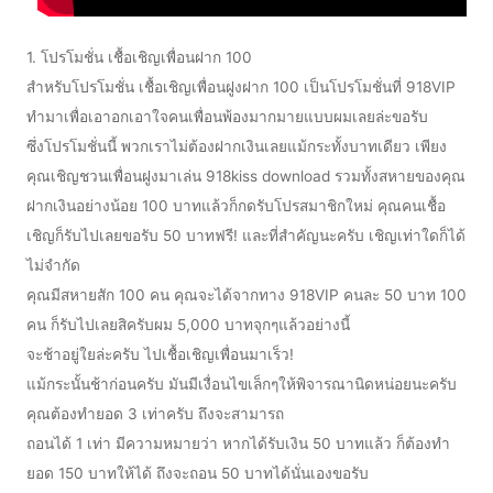
1. โปรโมชั่น เชื้อเชิญเพื่อนฝาก 100
สำหรับโปรโมชั่น เชื้อเชิญเพื่อนฝูงฝาก 100 เป็นโปรโมชั่นที่ 918VIP
ทำมาเพื่อเอาอกเอาใจคนเพื่อนพ้องมากมายแบบผมเลยล่ะขอรับ
ซึ่งโปรโมชั่นนี้ พวกเราไม่ต้องฝากเงินเลยแม้กระทั้งบาทเดียว เพียง
คุณเชิญชวนเพื่อนฝูงมาเล่น 918kiss download รวมทั้งสหายของคุณ
ฝากเงินอย่างน้อย 100 บาทแล้วก็กดรับโปรสมาชิกใหม่ คุณคนเชื้อ
เชิญก็รับไปเลยขอรับ 50 บาทฟรี! และที่สำคัญนะครับ เชิญเท่าใดก็ได้
ไม่จำกัด
คุณมีสหายสัก 100 คน คุณจะได้จากทาง 918VIP คนละ 50 บาท 100
คน ก็รับไปเลยสิครับผม 5,000 บาทจุกๆแล้วอย่างนี้
จะช้าอยู่ใยล่ะครับ ไปเชื้อเชิญเพื่อนมาเร็ว!
แม้กระนั้นช้าก่อนครับ มันมีเงื่อนไขเล็กๆให้พิจารณานิดหน่อยนะครับ
คุณต้องทำยอด 3 เท่าครับ ถึงจะสามารถ
ถอนได้ 1 เท่า มีความหมายว่า หากได้รับเงิน 50 บาทแล้ว ก็ต้องทำ
ยอด 150 บาทให้ได้ ถึงจะถอน 50 บาทได้นั่นเองขอรับ