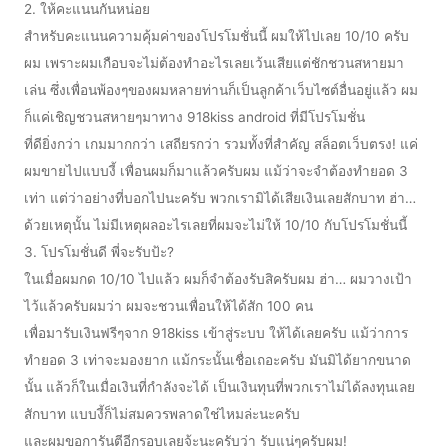
2. ให้คะแนนกันหน่อย
สำหรับคะแนนความคุ้มค่าของโปรโมชั่นนี้ ผมให้ไปเลย 10/10 ครับ
ผม เพราะผมเกือบจะไม่ต้องทำอะไรเลยเว้นเสียแต่ชักชวนสหายมา
เล่น ซึ่งเพื่อนพ้องๆของผมหลายท่านก็เป็นลูกค้าเว็บไซต์อื่นอยู่แล้ว ผม
ก็แค่เชิญชวนสหายๆมาทาง 918kiss android ที่มีโปรโมชั่น
ที่ดียิ่งกว่า เกมมากกว่า เสถียรกว่า รวมทั้งที่สำคัญ สล็อตเว็บตรง! แค่
ผมขายไปแบบงี้ เพื่อนผมก็มาแล้วครับผม แม้ว่าจะจำต้องทำยอด 3
เท่า แต่ว่าอย่างที่บอกไปนะครับ พวกเรามิได้เสียเงินเลยสักบาท ฮ่า…
ด้วยเหตุนั้น ไม่มีเหตุผลอะไรเลยที่ผมจะไม่ให้ 10/10 กับโปรโมชั่นนี้
3. โปรโมชั่นดี พี่จะรับป้ะ?
ในเมื่อผมกด 10/10 ไปแล้ว ผมก็จำต้องรับสิครับผม ฮ่า… ผมวางเป้า
ไว้แล้วครับผมว่า ผมจะชวนเพื่อนให้ได้สัก 100 คน
เพื่อมารับเงินฟรีๆจาก 918kiss เข้าสู่ระบบ ให้ได้เลยครับ แม้ว่าการ
ทำยอด 3 เท่าจะมองยาก แม้กระนั้นเชื่อเถอะครับ มันมิได้ยากขนาด
นั้น แล้วก็ในเมื่อเงินที่กำลังจะได้ เป็นเงินทุนที่พวกเราไม่ได้ลงทุนเลย
สักบาท แบบงี้ก็ไม่สมควรพลาดใช่ไหมล่ะนะครับ
และผมขอการันตีอีกรอบเลยจ้ะนะครับว่า รับแน่ๆครับผม!