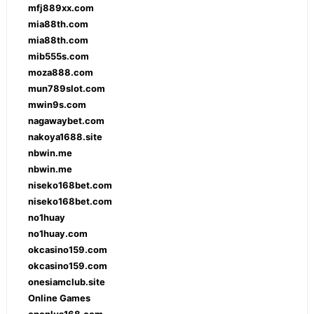
mfj889xx.com
mia88th.com
mia88th.com
mib555s.com
moza888.com
mun789slot.com
mwin9s.com
nagawaybet.com
nakoya1688.site
nbwin.me
nbwin.me
niseko168bet.com
niseko168bet.com
no1huay
no1huay.com
okcasino159.com
okcasino159.com
onesiamclub.site
Online Games
onoplus168.com