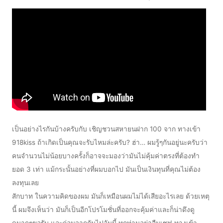
เป็นอย่างไรกันบ้างครับกับ เชิญชวนสหายนฝาก 100 จาก ทางเข้า
918kiss ถ้าเกิดเป็นคุณจะรับไหมล่ะครับ? ฮ่า… ผมรู้ๆกันอยู่นะครับว่า
คนจำนวนไม่น้อยบางครั้งก็อาจจะมองว่ามันไม่คุ้มค่าตรงที่ต้องทำ
ยอด 3 เท่า แม้กระนั้นอย่างที่ผมบอกไป มันเป็นเงินทุนที่คุณไม่ต้อง
ลงทุนเลย
สักบาท ในความคิดของผม มันก็เหมือนผมไม่ได้เสียอะไรเลย ด้วยเหตุ
นี้ ผมจึงเห็นว่า มันก็เป็นอีกโปรโมชั่นที่ออกจะคุ้มค่าและก็น่าดึงดู
ดมากๆขอรับ และก่อนจากกันไปวันนี้ ทุกท่านอย่าลืมเซฟ ทางเข้า