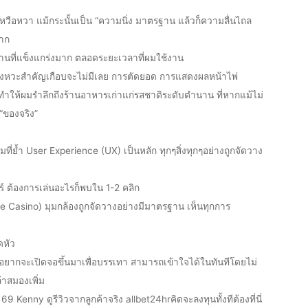
วือหวา แม้กระนั้นเป็น “ความนิ่ง มาตรฐาน แล้วก็ความลื่นไถล
มาก
านที่แข็งแกร่งมาก ตลอดระยะเวลาที่ผมใช้งาน
จังหวะสำคัญเกือบจะไม่มีเลย การตัดยอด การแสดงผลหน้าไพ่
ำให้ผมรำลึกถึงร้านอาหารเก่าแก่รสชาติระดับตำนาน ที่หากแม้ไม่
 “ของจริง”
ี่ย้ำ User Experience (UX) เป็นหลัก ทุกๆสิ่งทุกๆอย่างถูกจัดวาง
์ ต้องการเล่นอะไรก็พบใน 1-2 คลิก
ve Casino) มุมกล้องถูกจัดวางอย่างมีมาตรฐาน เห็นทุกการ
ดหัว
อยากจะเปิดจอขึ้นมาเพื่อบรรเทา สามารถเข้าใจได้ในทันทีโดยไม่
ล้าสมองเพิ่ม
enny ดูรีวิวจากลูกค้าจริง allbet24hrคิดจะลงทุนทั้งทีต้องที่นี่