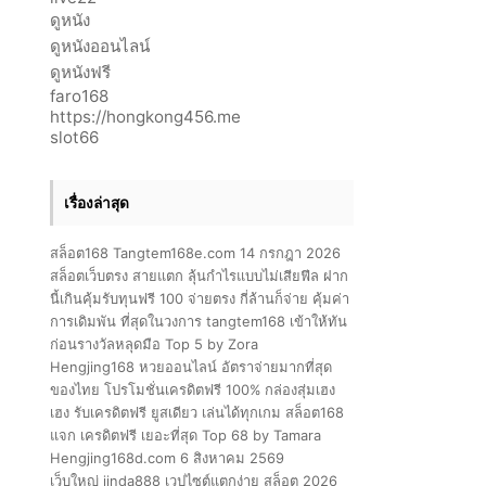
ดูหนัง
ดูหนังออนไลน์
ดูหนังฟรี
faro168
https://hongkong456.me
slot66
เรื่องล่าสุด
สล็อต168 Tangtem168e.com 14 กรกฎา 2026
สล็อตเว็บตรง สายแตก ลุ้นกำไรแบบไม่เสียฟีล ฝาก
นี้เกินคุ้มรับทุนฟรี 100 จ่ายตรง กี่ล้านก็จ่าย คุ้มค่า
การเดิมพัน ที่สุดในวงการ tangtem168 เข้าให้ทัน
ก่อนรางวัลหลุดมือ Top 5 by Zora
Hengjing168 หวยออนไลน์ อัตราจ่ายมากที่สุด
ของไทย โปรโมชั่นเครดิตฟรี 100% กล่องสุ่มเฮง
เฮง รับเครดิตฟรี ยูสเดียว เล่นได้ทุกเกม สล็อต168
แจก เครดิตฟรี เยอะที่สุด Top 68 by Tamara
Hengjing168d.com 6 สิงหาคม 2569
เว็บใหญ่ jinda888 เวปไซต์แตกง่าย สล็อต 2026