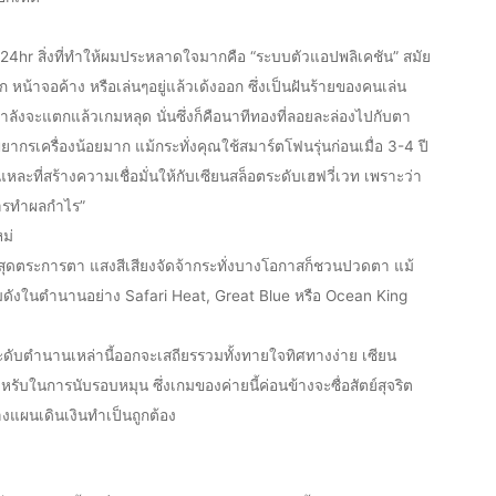
et24hr สิ่งที่ทำให้ผมประหลาดใจมากคือ “ระบบตัวแอปพลิเคชัน” สมัย
้าจอค้าง หรือเล่นๆอยู่แล้วเด้งออก ซึ่งเป็นฝันร้ายของคนเล่น
ลังจะแตกแล้วเกมหลุด นั่นซึ่งก็คือนาทีทองที่ลอยละล่องไปกับตา
ากรเครื่องน้อยมาก แม้กระทั่งคุณใช้สมาร์ตโฟนรุ่นก่อนเมื่อ 3-4 ปี
แหละที่สร้างความเชื่อมั่นให้กับเซียนสล็อตระดับเฮฟวี่เวท เพราะว่า
การทำผลกำไร”
ม่
 สุดตระการตา แสงสีเสียงจัดจ้ากระทั่งบางโอกาสก็ชวนปวดตา แม้
เกมดังในตำนานอย่าง Safari Heat, Great Blue หรือ Ocean King
บตำนานเหล่านี้ออกจะเสถียรรวมทั้งทายใจทิศทางง่าย เซียน
หรับในการนับรอบหมุน ซึ่งเกมของค่ายนี้ค่อนข้างจะซื่อสัตย์สุจริต
งแผนเดินเงินทำเป็นถูกต้อง