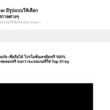
r มีรูปแบบให้เลือก
ศกาลต่างๆ
ญให้เพื่อของคุณ indian
 เชื่อถือได้ โปรโมชั่นเครดิตฟรี 100%
ย ทดลองฟรี จนกว่าจะเจอเกมที่ใช่ Top 51 by