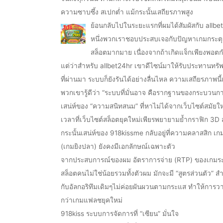
ความซาบซึ้ง สเปกต่ำ แม้กระนั้นเสถียรภาพสูง
ย้อนกลับไปในระยะแรกที่ผมได้สัมผัสกับ allb
หนึ่งพวกเราชอบประสบเจอกับปัญหาเกมกระตุก หน
สล็อตมากมาย เนื่องจากถ้าเกิดแจ็กเพียงพอตกำ
แต่ว่าสำหรับ allbet24hr เขาดีไซน์มาให้รับประทานทรัพย
ที่ผ่านมา ระบบก็ยังรันได้อย่างลื่นไหล ความเสถียรภาพนี้
พวกเขารู้ดีว่า “ระบบที่มั่นอาจ คือรากฐานของกระบวน
เสน่ห์ของ “ความสนิทสนม” ที่หาไม่ได้จากเว็บไซต์สมัยให
เวลาที่เว็บไซต์สล็อตยุคใหม่เพียรพยายามย้ำกราฟิก 3D
กระนั้นเสน่ห์ของ 918kissme กลับอยู่ที่ความคลาสสิก 
(เกมยิงปลา) ยังคงมีเอกลักษณ์เฉพาะตัว
จากประสบการณ์ของผม อัตราการจ่าย (RTP) ของเกมระดั
สล็อตคนไม่ใช่น้อยรวมทั้งตัวผม มักจะมี “สูตรส่วนตัว” สำ
กับอัลกอริทึมเดิมๆไม่ค่อยผันผวนตามกระแส ทำให้การวา
กว่าเกมแฟลชยุคใหม่
918kiss ระบบการจัดการที่ “เซียน” มั่นใจ