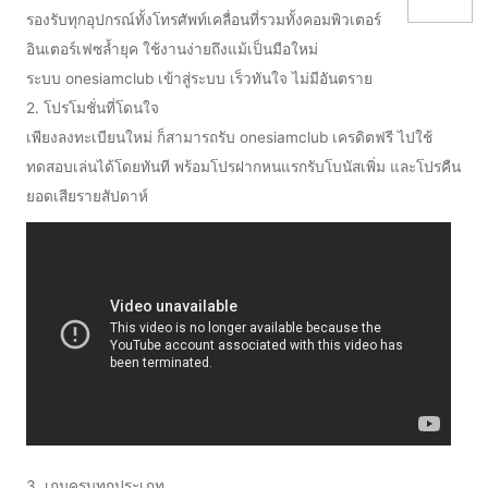
รองรับทุกอุปกรณ์ทั้งโทรศัพท์เคลื่อนที่รวมทั้งคอมพิวเตอร์
อินเตอร์เฟซล้ำยุค ใช้งานง่ายถึงแม้เป็นมือใหม่
ระบบ onesiamclub เข้าสู่ระบบ เร็วทันใจ ไม่มีอันตราย
2. โปรโมชั่นที่โดนใจ
เพียงลงทะเบียนใหม่ ก็สามารถรับ onesiamclub เครดิตฟรี ไปใช้
ทดสอบเล่นได้โดยทันที พร้อมโปรฝากหนแรกรับโบนัสเพิ่ม และโปรคืน
ยอดเสียรายสัปดาห์
3. เกมครบทุกประเภท