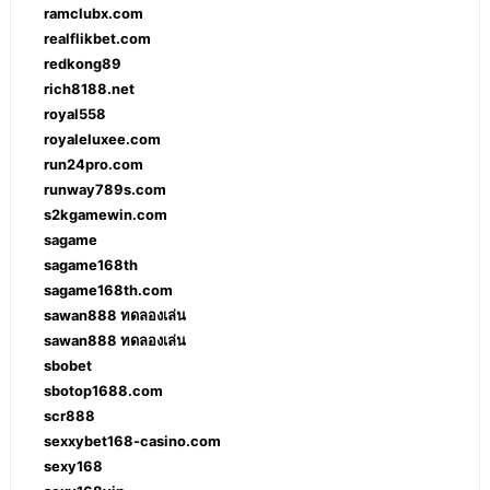
ramclubx.com
realflikbet.com
redkong89
rich8188.net
royal558
royaleluxee.com
run24pro.com
runway789s.com
s2kgamewin.com
sagame
sagame168th
sagame168th.com
sawan888 ทดลองเล่น
sawan888 ทดลองเล่น
sbobet
sbotop1688.com
scr888
sexxybet168-casino.com
sexy168