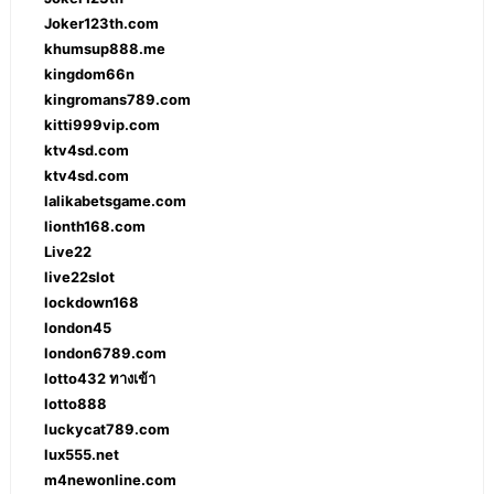
Joker123th.com
khumsup888.me
kingdom66n
kingromans789.com
kitti999vip.com
ktv4sd.com
ktv4sd.com
lalikabetsgame.com
lionth168.com
Live22
live22slot
lockdown168
london45
london6789.com
lotto432 ทางเข้า
lotto888
luckycat789.com
lux555.net
m4newonline.com