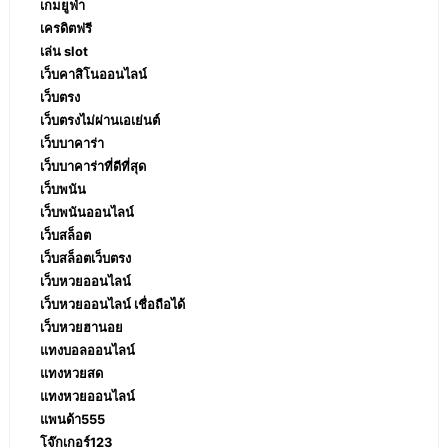
เกมยูฟ่า
เครดิตฟรี
เล่น slot
เว็บคาสิโนออนไลน์
เว็บตรง
เว็บตรงไม่ผ่านเอเย่นต์
เว็บบาคาร่า
เว็บบาคาร่าที่ดีที่สุด
เว็บพนัน
เว็บพนันออนไลน์
เว็บสล็อต
เว็บสล็อตเว็บตรง
เว็บหวยออนไลน์
เว็บหวยออนไลน์ เชื่อถือได้
เว็บหวยฮานอย
แทงบอลออนไลน์
แทงหวยสด
แทงหวยออนไลน์
แพนด้า555
โจ๊กเกอร์123