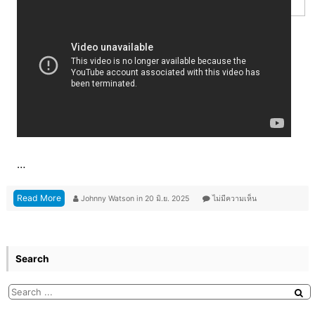
…
Read More
Johnny Watson
in
20 มิ.ย. 2025
ไม่มีความเห็น
Search