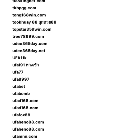
tia8kingbet.com
tkbpgg.com
tong168win.com
tookhuay 88 ถูกหวย88
topstar359win.com
tree78999.com
udee365day.com
udee365day.net
UFA11k
ufa191 ทางเข้า
ufa77
ufa8997
ufabet
ufabomb
ufad168.com
ufad168.com
ufafox88
ufaheno88.com
ufaheno88.com
ufamnn.com