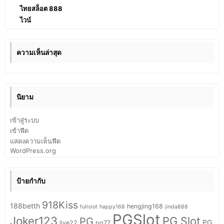
ไทยสล็อต 888
ไวน์
ความเห็นล่าสุด
นิยาม
เข้าสู่ระบบ
เข้าฟีด
แสดงความเห็นฟีด
WordPress.org
ป้ายกำกับ
918Kiss
188betth
hengjing168
fullslot
happy168
jinda888
PGSlot
Joker123
PG Slot
PG
PG
live22
pg77