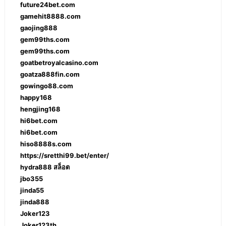
future24bet.com
gamehit8888.com
gaojing888
gem99ths.com
gem99ths.com
goatbetroyalcasino.com
goatza888fin.com
gowingo88.com
happy168
hengjing168
hi6bet.com
hi6bet.com
hiso8888s.com
https://sretthi99.bet/enter/
hydra888 สล็อต
jbo355
jinda55
jinda888
Joker123
Joker123th