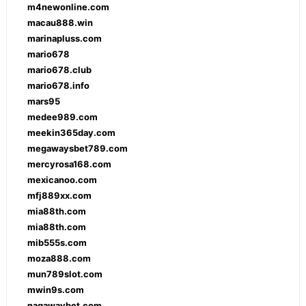
m4newonline.com
macau888.win
marinapluss.com
mario678
mario678.club
mario678.info
mars95
medee989.com
meekin365day.com
megawaysbet789.com
mercyrosa168.com
mexicanoo.com
mfj889xx.com
mia88th.com
mia88th.com
mib555s.com
moza888.com
mun789slot.com
mwin9s.com
nagawaybet.com