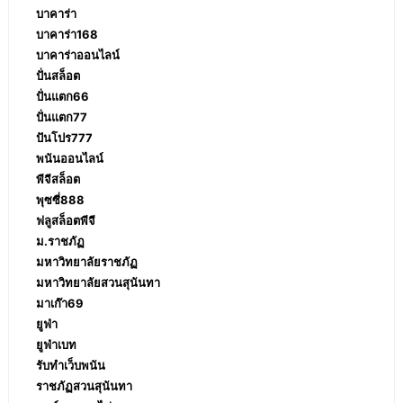
บาคาร่า
บาคาร่า168
บาคาร่าออนไลน์
ปั่นสล็อต
ปั่นแตก66
ปั่นแตก77
ปันโปร777
พนันออนไลน์
พีจีสล็อต
พุซซี่888
ฟลูสล็อตพีจี
ม.ราชภัฏ
มหาวิทยาลัยราชภัฏ
มหาวิทยาลัยสวนสุนันทา
มาเก๊า69
ยูฟ่า
ยูฟ่าเบท
รับทำเว็บพนัน
ราชภัฏสวนสุนันทา