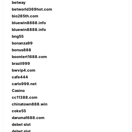
betway
betworld369hot.com
bio285th.com
bluewin8888.info
bluewin8888.info
bng55
bonanza99
bonus888
boonlert1688.com
brazil999
bwvip4.com
cafe444
carlo999.net
Casino
cc11388.com
chinatown888.win
coke55
daruma1688.com
debet slot
debet slot