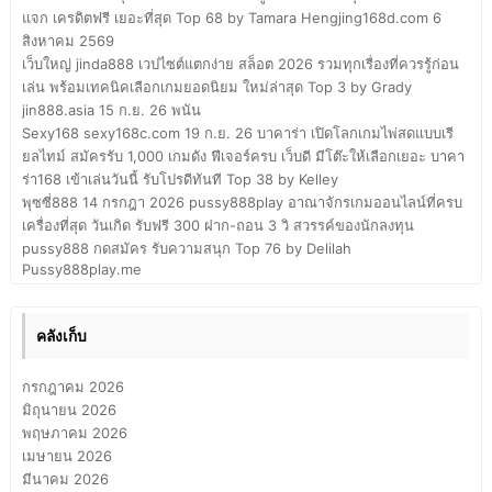
แจก เครดิตฟรี เยอะที่สุด Top 68 by Tamara Hengjing168d.com 6
สิงหาคม 2569
เว็บใหญ่ jinda888 เวปไซต์แตกง่าย สล็อต 2026 รวมทุกเรื่องที่ควรรู้ก่อน
เล่น พร้อมเทคนิคเลือกเกมยอดนิยม ใหม่ล่าสุด Top 3 by Grady
jin888.asia 15 ก.ย. 26 พนัน
Sexy168 sexy168c.com 19 ก.ย. 26 บาคาร่า เปิดโลกเกมไพ่สดแบบเรี
ยลไทม์ สมัครรับ 1,000 เกมดัง ฟีเจอร์ครบ เว็บดี มีโต๊ะให้เลือกเยอะ บาคา
ร่า168 เข้าเล่นวันนี้ รับโปรดีทันที Top 38 by Kelley
พุซซี่888 14 กรกฎา 2026 pussy888play อาณาจักรเกมออนไลน์ที่ครบ
เครื่องที่สุด วันเกิด รับฟรี 300 ฝาก-ถอน 3 วิ สวรรค์ของนักลงทุน
pussy888 กดสมัคร รับความสนุก Top 76 by Delilah
Pussy888play.me
คลังเก็บ
กรกฎาคม 2026
มิถุนายน 2026
พฤษภาคม 2026
เมษายน 2026
มีนาคม 2026