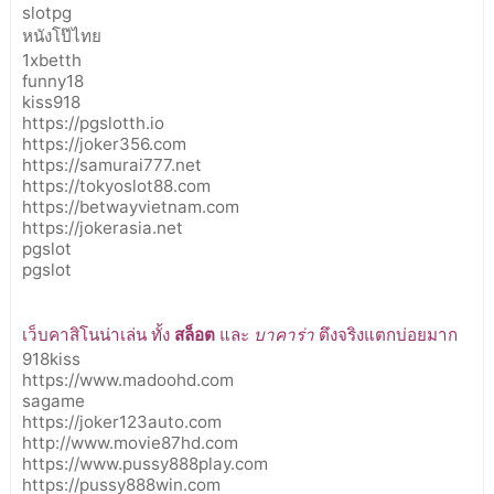
slotpg
หนังโป๊ไทย
1xbetth
funny18
kiss918
https://pgslotth.io
https://joker356.com
https://samurai777.net
https://tokyoslot88.com
https://betwayvietnam.com
https://jokerasia.net
pgslot
pgslot
เว็บคาสิโนน่าเล่น ทั้ง
สล็อต
และ
บาคาร่า
ตึงจริงแตกบ่อยมาก
918kiss
https://www.madoohd.com
sagame
https://joker123auto.com
http://www.movie87hd.com
https://www.pussy888play.com
https://pussy888win.com