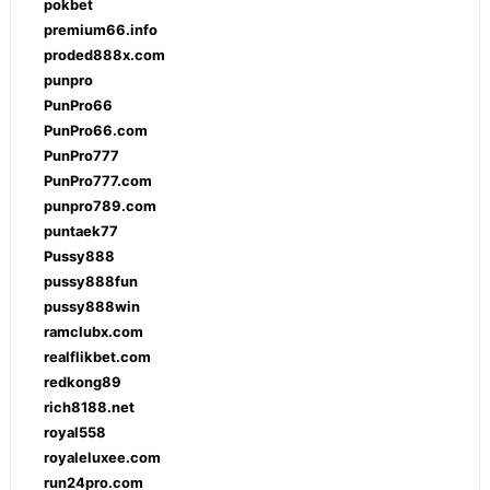
pokbet
premium66.info
proded888x.com
punpro
PunPro66
PunPro66.com
PunPro777
PunPro777.com
punpro789.com
puntaek77
Pussy888
pussy888fun
pussy888win
ramclubx.com
realflikbet.com
redkong89
rich8188.net
royal558
royaleluxee.com
run24pro.com