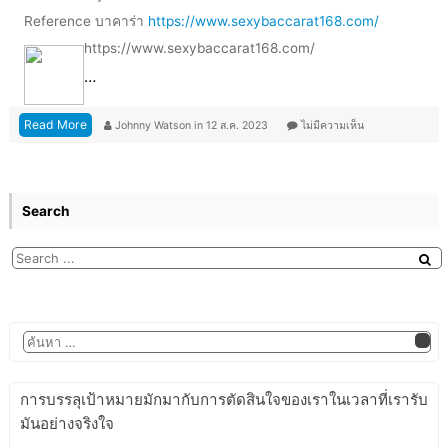
Reference บาคาร่า
https://www.sexybaccarat168.com/
https://www.sexybaccarat168.com/
…
Read More
Johnny Watson
in
12 ส.ค. 2023
ไม่มีความเห็น
Search
การบรรลุเป้าหมายมักมากับการตัดสินใจของเราในเวลาที่เรารับ
มันอย่างจริงใจ