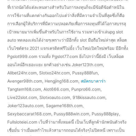
ที่เราถนัดได้แต่ละหนทางสำหรับในการลงทุนก็จะมีข้อดีข้อตำหนิใน
การใช้งานที่แตกต่างกันออกไปแต่ว่าสิ่งที่มีความจำเป็นที่สุดซึ่งก็คือ
การเลือกผู้ให้บริการที่มีความปลอดภัยเพื่อการลงทุนที่ได้โอกาสบรรลุ
เป้าหมายมากเพิ่มขึ้นสำหรับในการใช้งาน รวมทางเข้าเล่นpg slot
auto ทดลองเล่นได้ง่ายๆเพราะว่ามีอีกทั้ง slot มือถือใหม่ล่าสุด สล็อต
เว็บไซต์ตรง 2021 แจกเครดิตฟรีไม่ยั้ง เว็บใหม่เปิดใหม่พร้อม มีอีกทั้ง
Pgslot999.com รวมทั้ง Pgslot77.com ยิ่งไปกว่านี้ยังมี เว็บสล็อต
ออนไลน์อีกเยอะแยะ ยกตัวอย่างเช่น Joker123th.com,
Allbet24hr.com, Slotxo24hr.com, Pussy888fun,
Avenger98th.com, Hengjing168.com,
สมัครบาคาร่า
Tangtem168.com, Alot666.com, Punpro66.com,
Live22slot.com, Slotxoauto.com, 918kissauto.com,
Joker123auto.com, Sagame168th.com,
Sexybaccarat168.com, Pussy888win.com, Pussy888play,
Fullsloteiei.com เว็บที่ว่ามาทั้งหมดนี้ เป็นเว็บที่ลูกค้านักพนันตัวจริง
เชื่อมั่น ว่าเมื่อผลกำไรแล้วสามารถถอนได้จริงๆไม่ปิดหนี เพราะเป็น