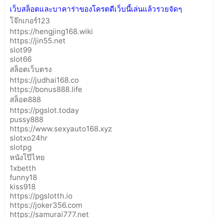
เว็บสล็อตและบาคาร่าของโครตดีเว็บนี้เล่นแล้วรวยจัดๆ
โจ๊กเกอร์123
https://hengjing168.wiki
https://jin55.net
slot99
slot66
สล็อตเว็บตรง
https://judhai168.co
https://bonus888.life
สล็อต888
https://pgslot.today
pussy888
https://www.sexyauto168.xyz
slotxo24hr
slotpg
หนังโป๊ไทย
1xbetth
funny18
kiss918
https://pgslotth.io
https://joker356.com
https://samurai777.net