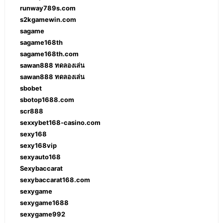
runway789s.com
s2kgamewin.com
sagame
sagame168th
sagame168th.com
sawan888 ทดลองเล่น
sawan888 ทดลองเล่น
sbobet
sbotop1688.com
scr888
sexxybet168-casino.com
sexy168
sexy168vip
sexyauto168
Sexybaccarat
sexybaccarat168.com
sexygame
sexygame1688
sexygame992