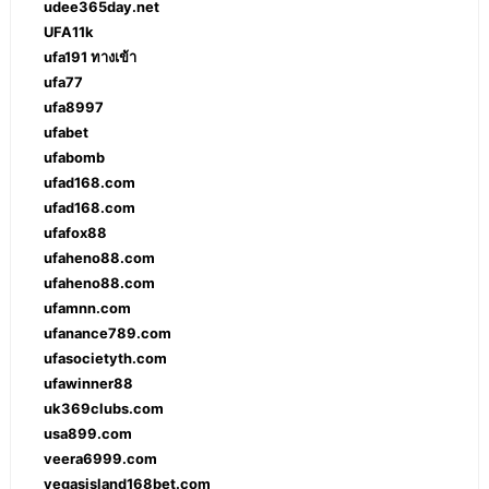
udee365day.net
UFA11k
ufa191 ทางเข้า
ufa77
ufa8997
ufabet
ufabomb
ufad168.com
ufad168.com
ufafox88
ufaheno88.com
ufaheno88.com
ufamnn.com
ufanance789.com
ufasocietyth.com
ufawinner88
uk369clubs.com
usa899.com
veera6999.com
vegasisland168bet.com