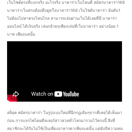
เว็บไซต์ตรงที่แจกจริง อะไรจริง บาคาร่าเว็บไหนดี สมัครบาคาร่า168
บาคาร่าเว็บตรงต้องดึงดูดใจบาคาร่า168 เว็บไซต์บาคาร่า อันดับ1
ไม่ต้องไปหาตรงไหนไกล สามารถเล่นผ่านเว็บได้เลยที่นี่ บาคาร่า
ออนไลน์ ได้เงินจริง เล่นกล้วยๆเพียงเล่นที่เว็บบาคาร่า อย่างน้อย 1
บาท เพียงแค่นั้น
สล็อต สมัครบาคาร่า ในรูปแบบใหม่ที่ฉีกกฎเดิมๆจากที่เคยได้เห็นมา
ก่อน การแจกไพ่โดยดีลเลอร์สาวสวยทั่วโลกมารวมไว้ตรงนี้ สิ่งที่
สมาชิกจะได้รับไม่ใช้เป็นเพียงอาหารตาเพียงแค่นั้น แต่ยังมีความคม