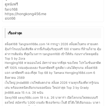
ดูหนังฟรี
faro168
https://hongkong456.me
slot66
เรื่องล่าสุด
สล็อต168 Tangtem168e.com 14 กรกฎา 2026 สล็อตเว็บตรง สายแตก
ลุ้นกำไรแบบไม่เสียฟีล ฝากนี้เกินคุ้มรับทุนฟรี 100 จ่ายตรง กี่ล้านก็จ่าย คุ้ม
ค่าการเดิมพัน ที่สุดในวงการ tangtem168 เข้าให้ทัน ก่อนรางวัลหลุดมือ
Top 5 by Zora
Hengjing168 หวยออนไลน์ อัตราจ่ายมากที่สุด ของไทย โปรโมชั่นเครดิต
ฟรี 100% กล่องสุ่มเฮงเฮง รับเครดิตฟรี ยูสเดียว เล่นได้ทุกเกม สล็อต168
แจก เครดิตฟรี เยอะที่สุด Top 68 by Tamara Hengjing168d.com 6
สิงหาคม 2569
เว็บใหญ่ jinda888 เวปไซต์แตกง่าย สล็อต 2026 รวมทุกเรื่องที่ควรรู้ก่อน
เล่น พร้อมเทคนิคเลือกเกมยอดนิยม ใหม่ล่าสุด Top 3 by Grady
jin888.asia 15 ก.ย. 26 พนัน
Sexy168 sexy168c.com 19 ก.ย. 26 บาคาร่า เปิดโลกเกมไพ่สดแบบเรี
ยลไทม์ สมัครรับ 1,000 เกมดัง ฟีเจอร์ครบ เว็บดี มีโต๊ะให้เลือกเยอะ บาคา