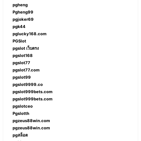
pgheng
Pgheng99
pgjoker69
pgk44
pglucky168.com
PGSlot
pgslot เว็บตรง
pgslot168
pgslot77
pgslot77.com
pgslot99
pgslot9999.co
pgslot999bets.com
pgslot999bets.com
pgslotceo
Pgslotth
pgzeus88win.com
pgzeus88win.com
pgสล็อต