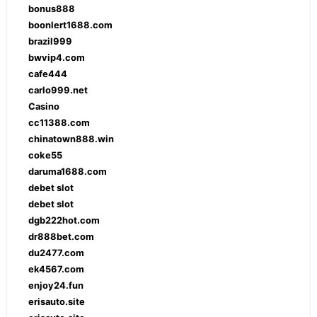
bonus888
boonlert1688.com
brazil999
bwvip4.com
cafe444
carlo999.net
Casino
cc11388.com
chinatown888.win
coke55
daruma1688.com
debet slot
debet slot
dgb222hot.com
dr888bet.com
du2477.com
ek4567.com
enjoy24.fun
erisauto.site