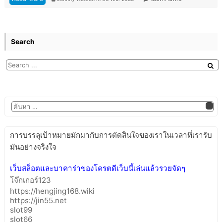
Search
การบรรลุเป้าหมายมักมากับการตัดสินใจของเราในเวลาที่เรารับ
มันอย่างจริงใจ
เว็บสล็อตและบาคาร่าของโครตดีเว็บนี้เล่นแล้วรวยจัดๆ
โจ๊กเกอร์123
https://hengjing168.wiki
https://jin55.net
slot99
slot66