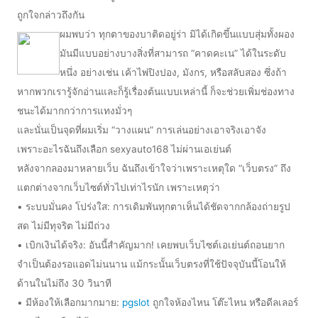
ถูกใจกล่าวถึงกัน
ผมพบว่า ทุกตาของบาติดอยู่ร่า มิได้เกิดขึ้นแบบสุ่มทั้งผอง
มันมีแบบอย่างบางสิ่งที่สามารถ “คาดคะเน” ได้ในระดับ
หนึ่ง อย่างเช่น เค้าไพ่ปิงปอง, มังกร, หรือสลับสอง ซึ่งถ้า
หากพวกเรารู้จักอ่านและก็รู้เรื่องต้นแบบเหล่านี้ ก็จะช่วยเพิ่มช่องทาง
ชนะได้มากกว่าการแทงมั่วๆ
และนั่นเป็นจุดที่ผมเริ่ม “วางแผน” การเล่นอย่างเอาจริงเอาจัง
เพราะอะไรฉันถึงเลือก sexyauto168 ไม่ผ่านเอเย่นต์
หลังจากลองมาหลายเว็บ ฉันถึงเข้าใจว่าเพราะเหตุใด “เว็บตรง” ถึง
แตกต่างจากเว็บไซต์ทั่วไปเท่าไรนัก เพราะเหตุว่า
• ระบบมั่นคง โปร่งใส: การเดิมพันทุกตาเห็นได้ชัดจากกล้องถ่ายรูป
สด ไม่มีทุจริต ไม่มีถ่วง
• เบิกเงินได้จริง: อันนี้สำคัญมาก! เคยพบเว็บไซต์เอเย่นต์ถอนยาก
จำเป็นต้องรอแอดไม่นนาน แม้กระนั้นเว็บตรงที่ใช้ปัจจุบันนี้โอนให้
ด้านในไม่ถึง 30 วินาที
• มีห้องให้เลือกมากมาย:
pgslot
ถูกใจห้องไหน โต๊ะไหน หรือดีลเลอร์