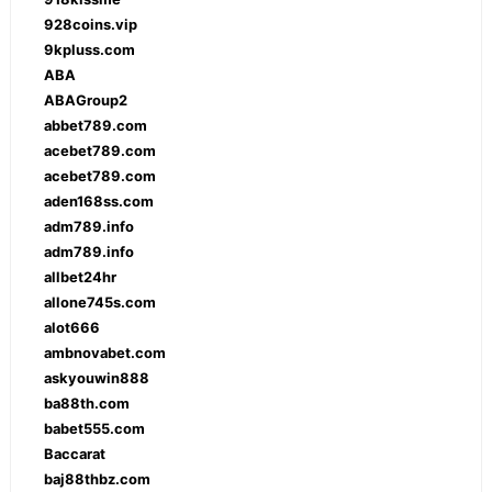
928coins.vip
9kpluss.com
ABA
ABAGroup2
abbet789.com
acebet789.com
acebet789.com
aden168ss.com
adm789.info
adm789.info
allbet24hr
allone745s.com
alot666
ambnovabet.com
askyouwin888
ba88th.com
babet555.com
Baccarat
baj88thbz.com