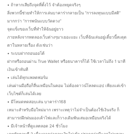
• ถ้าหากเสียถึงจุดที่ตั้งไว้ จำต้องหยุดจริงๆ
สิ่งพวกนี้ช่วยทำให้การเล่นบาคาร่ากลายเป็น “การลงทุนแบบมีสติ”
มากกว่า “การพนันแบบวัดดวง”
จุดแข็งของเว็บที่ทำให้ฉันอยู่ยาว
ภายหลังจากทดลองเว็บต่างๆมาเยอะแยะ เว็บที่ฉันเล่นอยู่เดี๋ยวนี้สะดุด
ตาในหลายเรื่อง ดังเช่นว่า
• ระบบฝากถอนออโต้
ฝากหรือถอนผ่าน True Wallet หรือธนาคารก็ได้ ใช้เวลาไม่ถึง 1 นาที
เงินเข้าทันที
• เล่นได้ทุกแพลตฟอร์ม
เล่นผ่านมือถือก็ลื่นเหมือนในคอม ไม่ต้องดาวน์โหลดแอป เพียงแค่เข้า
เว็บไซต์ก็เล่นได้เลย
• มีโหมดทดสอบเล่น บาคาร่า168
เหมาะสำหรับมือใหม่มาก เพราะเหตุว่าไม่จำเป็นต้องใช้เงินจริง ก็
สามารถฝึกฝนมองเค้าไพ่และก็วางเดิมพันเสมอเหมือนจริงได้
• มีเจ้าหน้าที่ดูแลตลอด 24 ชั่วโมง