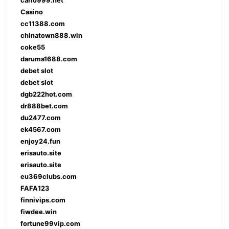
carlo999.net
Casino
cc11388.com
chinatown888.win
coke55
daruma1688.com
debet slot
debet slot
dgb222hot.com
dr888bet.com
du2477.com
ek4567.com
enjoy24.fun
erisauto.site
erisauto.site
eu369clubs.com
FAFA123
finnivips.com
fiwdee.win
fortune99vip.com