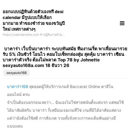
Skip
ออกแบบปฏิทินด้วยตัวเองฟรี desi
to
calendar มีรูปแบบให้เลือก
content
มากมาย ทำของชำร่วย ของขวัญปี
ใหม่ เทศกาลต่างๆ
https://calendarwine.com ทำปฏิธินง่ายด้วย
ตัวเอง เป็นของขวัญให้เพื่อของคุณ indian
calendar ปฏิทินออนไลน์ที่ใช้ร่วมกันสำหรับ
บาคาร่า เว็บปั่นบาคาร่า ระบบทันสมัย ทีมงานเริ่ด พาเพื่อนมารวย
ธุรกิจของคุณ
รับ 5% เงินชัวร์ โอนไว คอมโบเซ็ทกล่องสุ่ม สุดคุ้ม บาคาร่า เซียน
บาคาร่าตัวจริง ต้องไม่พลาด Top 78 by Johnette
sexyauto168a.com 18 ธันวา 26
sexyauto168
บาคาร่า168
สุดยอดผู้ให้บริการเกมส์ Baccarat Online คาสิโน
ออนไลน์ ครบ
จำเป็นต้องบอกก่อนเลยว่า… ฉันเองไม่ใช่สายพนันตั้งแต่แรก แต่พอใช้
ได้มาสัมผัสกับ บาคาร่า ก็เสมือนเจอเกมที่ใช่ เกมที่มิได้อาศัยแค่ดวง
แต่ว่ายังต้องใช้สติ การสังเกต รวมทั้งจังหวะการลงเดิมพันอย่างมี
แบบแผน