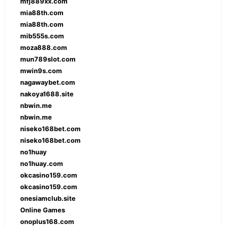
mfj889xx.com
mia88th.com
mia88th.com
mib555s.com
moza888.com
mun789slot.com
mwin9s.com
nagawaybet.com
nakoya1688.site
nbwin.me
nbwin.me
niseko168bet.com
niseko168bet.com
no1huay
no1huay.com
okcasino159.com
okcasino159.com
onesiamclub.site
Online Games
onoplus168.com