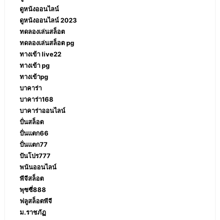
ดูหนังออนไลน์
ดูหนังออนไลน์ 2023
ทดลองเล่นสล็อต
ทดลองเล่นสล็อต pg
ทางเข้า live22
ทางเข้า pg
ทางเข้าpg
บาคาร่า
บาคาร่า168
บาคาร่าออนไลน์
ปั่นสล็อต
ปั่นแตก66
ปั่นแตก77
ปันโปร777
พนันออนไลน์
พีจีสล็อต
พุซซี่888
ฟลูสล็อตพีจี
ม.ราชภัฏ