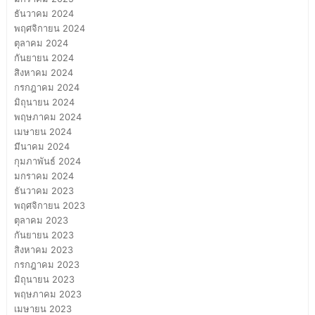
ธันวาคม 2024
พฤศจิกายน 2024
ตุลาคม 2024
กันยายน 2024
สิงหาคม 2024
กรกฎาคม 2024
มิถุนายน 2024
พฤษภาคม 2024
เมษายน 2024
มีนาคม 2024
กุมภาพันธ์ 2024
มกราคม 2024
ธันวาคม 2023
พฤศจิกายน 2023
ตุลาคม 2023
กันยายน 2023
สิงหาคม 2023
กรกฎาคม 2023
มิถุนายน 2023
พฤษภาคม 2023
เมษายน 2023