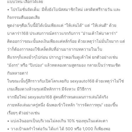
แบบไหน เลือกได้เลย
• โปรโมชั่นจัดเต็ม: มีทั้งยังโบนัสสมาชิกใหม่ เครดิตฟรีรายวัน และ
กิจกรรมคืนยอดเสีย
พูดง่ายๆคือเว็บนี้มิได้เน้นเพียงแค่ “ให้เล่นได้” แต่ “ให้เล่นดี” ด้วย
บาคาร่า168 ประสบการณ์คราวแรกกับการ “อ่านเค้าไพ่บาคาร่า”
คิดออกว่าขณะนั้นลงเงินเพียงแค่หลักร้อย ด้วยเหตุว่าไม่มั่นใจมาก แต่
ว่าก็ต้องการลองใช้เคล็ดลับที่อ่านมาจากบทความในเว็บ
ทีแรกๆก็แทงมั่วๆไปก่อน ปรากฏว่าพอเริ่มดูเค้าไพ่ ยกตัวอย่างเช่น
“มังกร” หรือ “ปิงปอง” แล้วทดลองตามสูตรมอง กลายเป็นว่าชนะชิด
กันหลายตา!
ในขณะนั้นรู้สึกราวกับเปิดโลกเลยกับ sexyauto168 ด้วยเหตุว่าไม่ใช่
เกมเสี่ยงดวงล้วนๆแต่มีหลักการ มีจังหวะ มีวิธีการ
จากมือใหม่ sexyauto168 สู่คนที่กำหนดแผนการเล่นได้จริง
ภายหลังเล่นมาครู่หนึ่ง ฉันพอเข้าใจหลัก “การจัดการทุน” เยอะขึ้น
เรื่อยๆ ตัวอย่างเช่น
• แบ่งเงินออกเป็นบริเวณไม่ลงเกิน 10% ของทุนในแต่ละตา
• วางเป้าผลกำไรต่อวัน ได้แก่ ได้ 500 หรือ 1,000 ก็เพียงพอ