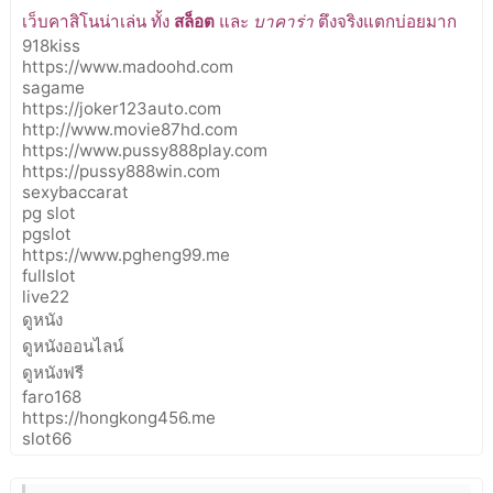
เว็บคาสิโนน่าเล่น ทั้ง
สล็อต
และ
บาคาร่า
ตึงจริงแตกบ่อยมาก
918kiss
https://www.madoohd.com
sagame
https://joker123auto.com
http://www.movie87hd.com
https://www.pussy888play.com
https://pussy888win.com
sexybaccarat
pg slot
pgslot
https://www.pgheng99.me
fullslot
live22
ดูหนัง
ดูหนังออนไลน์
ดูหนังฟรี
faro168
https://hongkong456.me
slot66