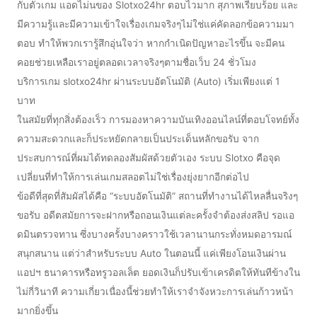
กับตัวเกม แอดไม่นของ Slotxo24hr ตอบไวมาก สุภาพเรียบร้อย และ
มีความรู้และมีความเข้าใจเรื่องเกมจริงๆไม่ใช่แค่คัดลอกข้อความมา
ตอบ ทำให้พวกเรารู้สึกอุ่นใจว่า หากกำเนิดปัญหาอะไรขึ้น จะมีคน
คอยช่วยเหลือเราอยู่ตลอดเวลาจริงๆตามชื่อเว็บ 24 ชั่วโมง
บริการเกม slotxo24hr ผ่านระบบอัตโนมัติ (Auto) เริ่มเพียงแต่ 1
บาท
ในสมัยที่ทุกสิ่งต้องเร็ว การมองหาความบันเทิงออนไลน์ที่ตอบโจทย์ทั้ง
ความสะดวกและก็ประหยัดกลายเป็นประเด็นหลักขอรับ จาก
ประสบการณ์ที่ผมได้ทดลองสัมผัสด้วยตัวเอง ระบบ Slotxo คือจุด
เปลี่ยนที่ทำให้การเล่นเกมสลอตไม่ใช่เรื่องยุ่งยากอีกต่อไป
ข้อดีที่สุดที่สัมผัสได้คือ “ระบบอัตโนมัติ” สถานที่ทำงานได้ไหลลื่นจริงๆ
ขอรับ อดีตสมัยการจะฝากหรือถอนเงินแต่ละครั้งจำต้องส่งสลิป รอแอ
ดมินตรวจทาน ซึ่งบางครั้งบางคราวใช้เวลานานกระทั่งหมดอารมณ์
สนุกสนาน แต่ว่าสำหรับระบบ Auto ในตอนนี้ แค่เพียงโอนเงินผ่าน
แอปฯ ธนาคารหรือทรูวอลเล็ต ยอดเงินก็ปรับเข้าเครดิตให้ทันทีข้างใน
ไม่กี่วินาที ความเกี่ยวเนื่องนี้ช่วยทำให้เราจำจังหวะการเล่นก้าวหน้า
มากยิ่งขึ้น