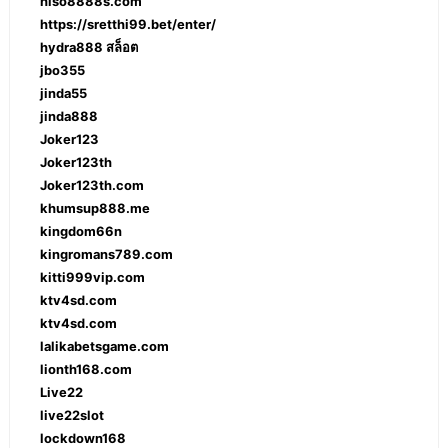
hiso8888s.com
https://sretthi99.bet/enter/
hydra888 สล็อต
jbo355
jinda55
jinda888
Joker123
Joker123th
Joker123th.com
khumsup888.me
kingdom66n
kingromans789.com
kitti999vip.com
ktv4sd.com
ktv4sd.com
lalikabetsgame.com
lionth168.com
Live22
live22slot
lockdown168