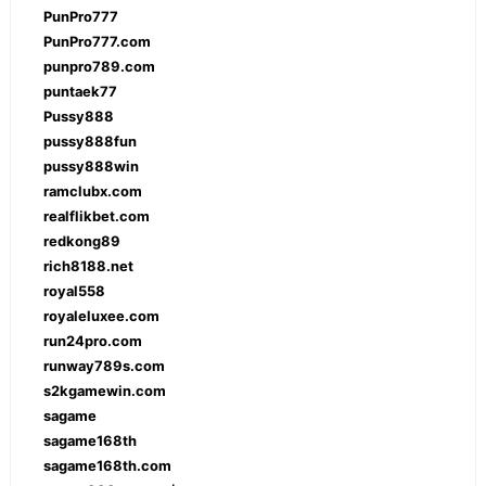
PunPro777
PunPro777.com
punpro789.com
puntaek77
Pussy888
pussy888fun
pussy888win
ramclubx.com
realflikbet.com
redkong89
rich8188.net
royal558
royaleluxee.com
run24pro.com
runway789s.com
s2kgamewin.com
sagame
sagame168th
sagame168th.com