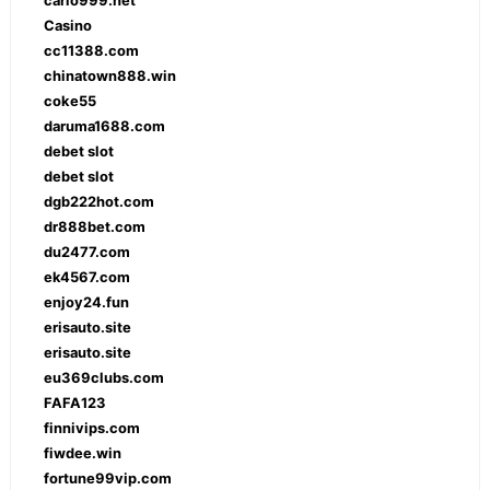
carlo999.net
Casino
cc11388.com
chinatown888.win
coke55
daruma1688.com
debet slot
debet slot
dgb222hot.com
dr888bet.com
du2477.com
ek4567.com
enjoy24.fun
erisauto.site
erisauto.site
eu369clubs.com
FAFA123
finnivips.com
fiwdee.win
fortune99vip.com