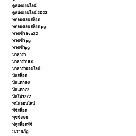
ดูหนังออนไลน์
ดูหนังออนไลน์ 2023
ทดลองเล่นสล็อต
ทดลองเล่นสล็อต pg
ทางเข้า live22
ทางเข้า pg
ทางเข้าpg
บาคาร่า
บาคาร่า168
บาคาร่าออนไลน์
ปั่นสล็อต
ปั่นแตก66
ปั่นแตก77
ปันโปร777
พนันออนไลน์
พีจีสล็อต
พุซซี่888
ฟลูสล็อตพีจี
ม.ราชภัฏ