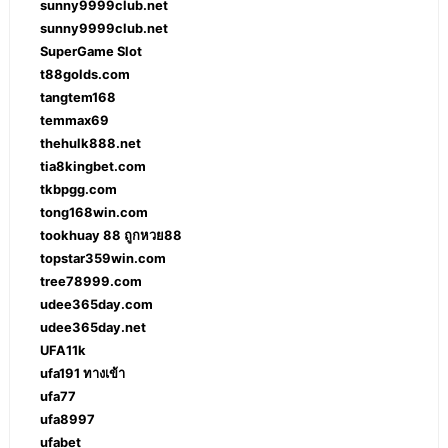
sunny9999club.net
sunny9999club.net
SuperGame Slot
t88golds.com
tangtem168
temmax69
thehulk888.net
tia8kingbet.com
tkbpgg.com
tong168win.com
tookhuay 88 ถูกหวย88
topstar359win.com
tree78999.com
udee365day.com
udee365day.net
UFA11k
ufa191 ทางเข้า
ufa77
ufa8997
ufabet