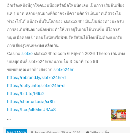
อีกเรื่องหนึ่งที่ถูกใจคนงบน้อยหรือมือใหม่หัดเล่น เป็นการ เริ่มต้นเพียง
แค่ 1 บาท หลายๆคนบางทีก็อาจจะมีความคิดว่าเงินบาทเดียวจะไป
ทำอะไรได้ แม้กระนั้นในโลกของ slotxo24hr มันเป็นช่องทางนะครับ
การลงเดิมพันอย่างน้อยช่วยทำให้เราอยู่ในเกมได้นานขึ้น มีโอกาส
หมุนเพื่อคอยเข้าตอนโบนัสหรือฟีพบร์ฟรีสปินได้โดยที่ไม่ต้องแบกรับ
การเสี่ยงสูงจนกระทั่งเหลือเกิน
Casino
slotxo
slotxo24hrd.com 6 พฤษภา 2026 Theron เกมแทง
บอลสุดมันส์ slotxo24hrถอนภายใน 3 วินาที Top 96
ขอขอบคุณมากอ้างอิงจาก
slotxo24hr
https://rebrand.ly/slotxo24hr-d
https://cutly.info/slotxo24hr-d
https://bitt.to/t6lbi2
https://shorturl.asia/sr8tz
https://t.co/xlhMmURAuS
…
Read More
Johnny Watson
in
20 พ.ค. 2026
ไม่มีความเห็น