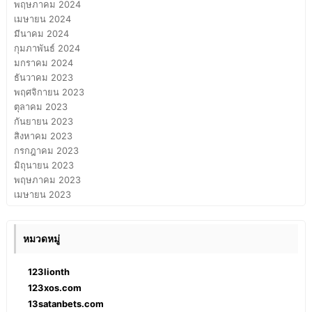
พฤษภาคม 2024
เมษายน 2024
มีนาคม 2024
กุมภาพันธ์ 2024
มกราคม 2024
ธันวาคม 2023
พฤศจิกายน 2023
ตุลาคม 2023
กันยายน 2023
สิงหาคม 2023
กรกฎาคม 2023
มิถุนายน 2023
พฤษภาคม 2023
เมษายน 2023
หมวดหมู่
123lionth
123xos.com
13satanbets.com