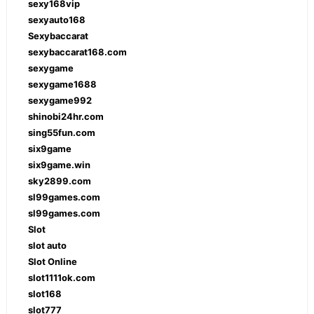
sexy168vip
sexyauto168
Sexybaccarat
sexybaccarat168.com
sexygame
sexygame1688
sexygame992
shinobi24hr.com
sing55fun.com
six9game
six9game.win
sky2899.com
sl99games.com
sl99games.com
Slot
slot auto
Slot Online
slot1111ok.com
slot168
slot777