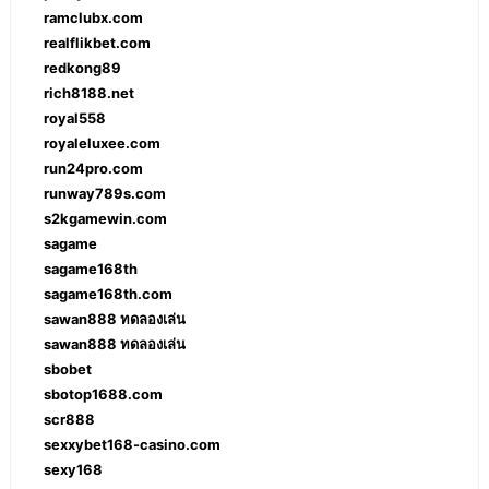
ramclubx.com
realflikbet.com
redkong89
rich8188.net
royal558
royaleluxee.com
run24pro.com
runway789s.com
s2kgamewin.com
sagame
sagame168th
sagame168th.com
sawan888 ทดลองเล่น
sawan888 ทดลองเล่น
sbobet
sbotop1688.com
scr888
sexxybet168-casino.com
sexy168