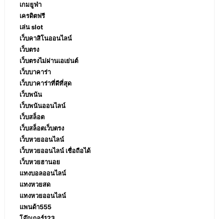
เกมยูฟ่า
เครดิตฟรี
เล่น slot
เว็บคาสิโนออนไลน์
เว็บตรง
เว็บตรงไม่ผ่านเอเย่นต์
เว็บบาคาร่า
เว็บบาคาร่าที่ดีที่สุด
เว็บพนัน
เว็บพนันออนไลน์
เว็บสล็อต
เว็บสล็อตเว็บตรง
เว็บหวยออนไลน์
เว็บหวยออนไลน์ เชื่อถือได้
เว็บหวยฮานอย
แทงบอลออนไลน์
แทงหวยสด
แทงหวยออนไลน์
แพนด้า555
โจ๊กเกอร์123