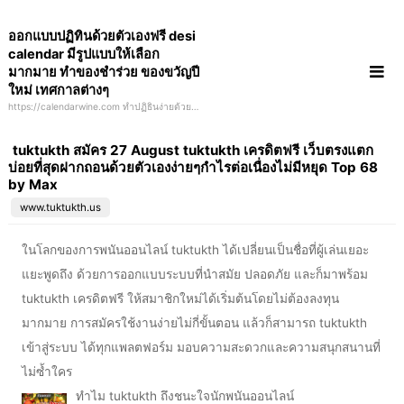
Skip
ออกแบบปฏิทินด้วยตัวเองฟรี desi
to
calendar มีรูปแบบให้เลือก
content
มากมาย ทำของชำร่วย ของขวัญปี
ใหม่ เทศกาลต่างๆ
https://calendarwine.com ทำปฏิธินง่ายด้วย
ตัวเอง เป็นของขวัญให้เพื่อของคุณ indian
calendar ปฏิทินออนไลน์ที่ใช้ร่วมกันสำหรับ
tuktukth สมัคร 27 August tuktukth เครดิตฟรี เว็บตรงแตก
ธุรกิจของคุณ
บ่อยที่สุดฝากถอนด้วยตัวเองง่ายๆกำไรต่อเนื่องไม่มีหยุด Top 68
by Max
www.tuktukth.us
ในโลกของการพนันออนไลน์ tuktukth ได้เปลี่ยนเป็นชื่อที่ผู้เล่นเยอะ
แยะพูดถึง ด้วยการออกแบบระบบที่นำสมัย ปลอดภัย และก็มาพร้อม
tuktukth เครดิตฟรี ให้สมาชิกใหม่ได้เริ่มต้นโดยไม่ต้องลงทุน
มากมาย การสมัครใช้งานง่ายไม่กี่ขั้นตอน แล้วก็สามารถ tuktukth
เข้าสู่ระบบ ได้ทุกแพลตฟอร์ม มอบความสะดวกและความสนุกสนานที่
ไม่ซ้ำใคร
ทำไม tuktukth ถึงชนะใจนักพนันออนไลน์