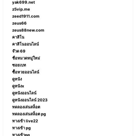
yak699.net
z5vip.me
zeed1911.com
zeus66
zeus88new.com
คาสิโน
คาสิโนออนไลน์
จ๊วด 69
ชื่อหมวดหมู่ใหม่
ซอยเบท
ซื้อหวยออนไลน์
ดูหนัง
ดูหนังx
ดูหนังออนไลน์
ดูหนังออนไลน์ 2023
ทดลองเล่นสล็อต
ทดลองเล่นสล็อต pg
ทางเข้า live22
ทางเข้า pg
ทางเข้าpg