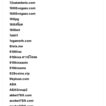
13satanbets.com
1688vegasx.com
1688vegasx.com
168pg
168สล็อต
188bet
1xbit1
1xgameth.com
8lots.me
918Kiss
918kiss ดาวน์โหลด
918kissauto
918kissme
928coins.vip
9kpluss.com
ABA
ABAGroup2
abbet789.com
acebet789.com