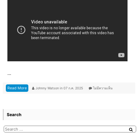
…
Read More
Johnny Watson
in
07 ก.ค. 2025
ไม่มีความเห็น
Search