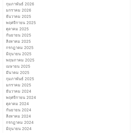
กุมภาพันธ์ 2026
มกราคม 2026
ธันวาคม 2025
พฤศจิกายน 2025
ตุลาคม 2025
กันยายน 2025
สิงหาคม 2025
กรกฎาคม 2025
มิถุนายน 2025
พฤษภาคม 2025
เมษายน 2025
มีนาคม 2025
กุมภาพันธ์ 2025
มกราคม 2025
ธันวาคม 2024
พฤศจิกายน 2024
ตุลาคม 2024
กันยายน 2024
สิงหาคม 2024
กรกฎาคม 2024
มิถุนายน 2024