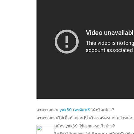
สามารถถอน
yak69 เครดิตฟรี
ได้หรือเปล่า?
สามารถถอนได้เมื่อทำยอดเทิร์นโอเวอร์ครบตามกำหนด
สมัคร yak69 ใช้เอกสารอะไรบ้าง?