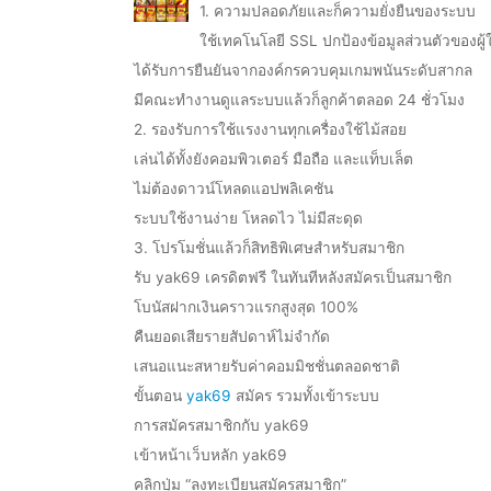
1. ความปลอดภัยและก็ความยั่งยืนของระบบ
ใช้เทคโนโลยี SSL ปกป้องข้อมูลส่วนตัวของผู้ใ
ได้รับการยืนยันจากองค์กรควบคุมเกมพนันระดับสากล
มีคณะทำงานดูแลระบบแล้วก็ลูกค้าตลอด 24 ชั่วโมง
2. รองรับการใช้แรงงานทุกเครื่องใช้ไม้สอย
เล่นได้ทั้งยังคอมพิวเตอร์ มือถือ และแท็บเล็ต
ไม่ต้องดาวน์โหลดแอปพลิเคชัน
ระบบใช้งานง่าย โหลดไว ไม่มีสะดุด
3. โปรโมชั่นแล้วก็สิทธิพิเศษสำหรับสมาชิก
รับ yak69 เครดิตฟรี ในทันทีหลังสมัครเป็นสมาชิก
โบนัสฝากเงินคราวแรกสูงสุด 100%
คืนยอดเสียรายสัปดาห์ไม่จำกัด
เสนอแนะสหายรับค่าคอมมิชชั่นตลอดชาติ
ขั้นตอน
yak69
สมัคร รวมทั้งเข้าระบบ
การสมัครสมาชิกกับ yak69
เข้าหน้าเว็บหลัก yak69
คลิกปุ่ม “ลงทะเบียนสมัครสมาชิก”