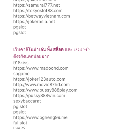
https://samurai777.net
https://tokyoslot88.com
https://betwayvietnam.com
https://jokerasia.net
pgslot
pgslot
เว็บคาสิโนน่าเล่น ทั้ง
สล็อต
และ
บาคาร่า
ตึงจริงแตกบ่อยมาก
918kiss
https://www.madoohd.com
sagame
https://joker123auto.com
http://www.movie87hd.com
https://www.pussy888play.com
https://pussy888win.com
sexybaccarat
pg slot
pgslot
https://www.pgheng99.me
fullslot
live22