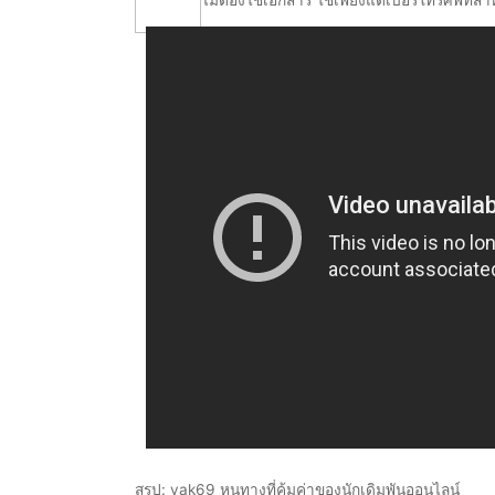
ไม่ต้องใช้เอกสาร ใช้เพียงแต่เบอร์โทรศัพท์สำ
สรุป: yak69 หนทางที่คุ้มค่าของนักเดิมพันออนไลน์