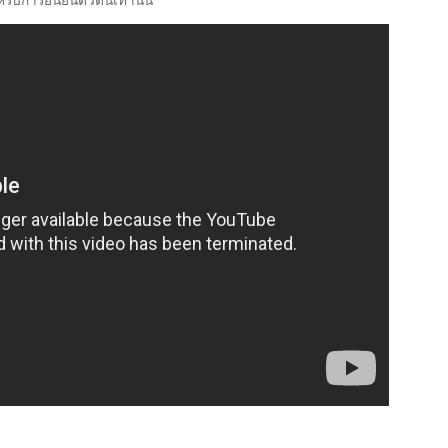
หรับการยืนยันตัวตนเท่านั้น