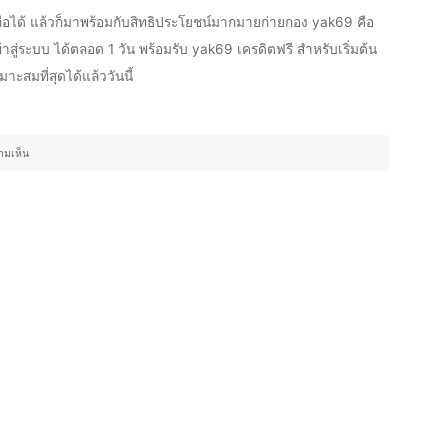
อถือได้ แล้วก็มาพร้อมกับสิทธิประโยชน์มากมายก่ายกอง yak69 คือ
าสู่ระบบ ได้ตลอด 1 วัน พร้อมรับ yak69 เครดิตฟรี สำหรับเริ่มต้น
าะสมที่สุดได้แล้ววันนี้
ามเห็น