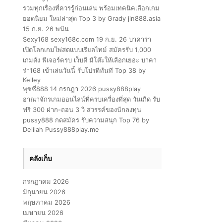
รวมทุกเรื่องที่ควรรู้ก่อนเล่น พร้อมเทคนิคเลือกเกม
ยอดนิยม ใหม่ล่าสุด Top 3 by Grady jin888.asia
15 ก.ย. 26 พนัน
Sexy168 sexy168c.com 19 ก.ย. 26 บาคาร่า
เปิดโลกเกมไพ่สดแบบเรียลไทม์ สมัครรับ 1,000
เกมดัง ฟีเจอร์ครบ เว็บดี มีโต๊ะให้เลือกเยอะ บาคา
ร่า168 เข้าเล่นวันนี้ รับโปรดีทันที Top 38 by
Kelley
พุซซี่888 14 กรกฎา 2026 pussy888play
อาณาจักรเกมออนไลน์ที่ครบเครื่องที่สุด วันเกิด รับ
ฟรี 300 ฝาก-ถอน 3 วิ สวรรค์ของนักลงทุน
pussy888 กดสมัคร รับความสนุก Top 76 by
Delilah Pussy888play.me
คลังเก็บ
กรกฎาคม 2026
มิถุนายน 2026
พฤษภาคม 2026
เมษายน 2026