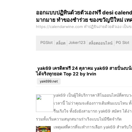
Skip
ออกแบบปฏิทินด้วยตัวเองฟรี desi calenda
to
มากมาย ทำของชำร่วย ของขวัญปีใหม่ เท
content
https://calendarwine.com ทำปฏิธินง่ายด้วยตัวเอง เป็นของขวั
calendar ปฏิทินออนไลน์ที่ใช้ร่วมกันสำหรับธุรกิจของคุณ
PGSlot
Joker123
PG Slot
สล็อต
สล็อตออนไลน์
yak69 เครดิตฟรี 24 ตุลาคม yak69 สายปั่นงบน้อ
ได้จริงทุกยอด Top 22 by Irvin
yak699.net
yak69 เป็นผู้ให้บริการคาสิโนออนไลน์ที่ครบว
เวลานี้ ไม่ว่าคุณจะต้องการเดิมพันแบบไหน ท
รื่นเริงใจ ทั้งยังยังสามารถ yak69 สมัคร ได้
รวมทั้งเริ่มความสนุกสนานร่าเริงแบบไม่มีขีดจำกัด
เหตุผลที่ควรที่จะทำการเลือก yak69 สำหรับใ