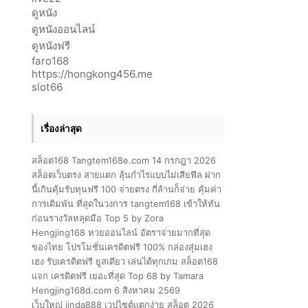
ดูหนัง
ดูหนังออนไลน์
ดูหนังฟรี
faro168
https://hongkong456.me
slot66
เรื่องล่าสุด
สล็อต168 Tangtem168e.com 14 กรกฎา 2026
สล็อตเว็บตรง สายแตก ลุ้นกำไรแบบไม่เสียฟีล ฝาก
นี้เกินคุ้มรับทุนฟรี 100 จ่ายตรง กี่ล้านก็จ่าย คุ้มค่า
การเดิมพัน ที่สุดในวงการ tangtem168 เข้าให้ทัน
ก่อนรางวัลหลุดมือ Top 5 by Zora
Hengjing168 หวยออนไลน์ อัตราจ่ายมากที่สุด
ของไทย โปรโมชั่นเครดิตฟรี 100% กล่องสุ่มเฮง
เฮง รับเครดิตฟรี ยูสเดียว เล่นได้ทุกเกม สล็อต168
แจก เครดิตฟรี เยอะที่สุด Top 68 by Tamara
Hengjing168d.com 6 สิงหาคม 2569
เว็บใหญ่ jinda888 เวปไซต์แตกง่าย สล็อต 2026