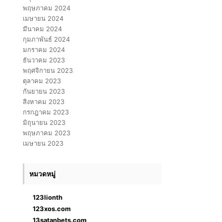
พฤษภาคม 2024
เมษายน 2024
มีนาคม 2024
กุมภาพันธ์ 2024
มกราคม 2024
ธันวาคม 2023
พฤศจิกายน 2023
ตุลาคม 2023
กันยายน 2023
สิงหาคม 2023
กรกฎาคม 2023
มิถุนายน 2023
พฤษภาคม 2023
เมษายน 2023
หมวดหมู่
123lionth
123xos.com
13satanbets.com