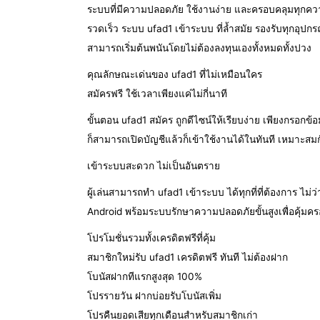
ระบบที่มีความปลอดภัย ใช้งานง่าย และครอบคลุมทุกความ
รวดเร็ว ระบบ ufad1 เข้าระบบ ที่ล้ำสมัย รองรับทุกอุปกรณ
สามารถเริ่มต้นพนันโดยไม่ต้องลงทุนเองทั้งหมดทั้งปวง
คุณลักษณะเด่นของ ufad1 ที่ไม่เหมือนใคร
สมัครฟรี ใช้เวลาเพียงแค่ไม่กี่นาที
ขั้นตอน ufad1 สมัคร ถูกดีไซน์ให้เรียบง่าย เพียงกรอกข
ก็สามารถเปิดบัญชีแล้วก็เข้าใช้งานได้ในทันที เหมาะสมกั
เข้าระบบสะดวก ไม่เป็นอันตราย
ผู้เล่นสามารถทำ ufad1 เข้าระบบ ได้ทุกที่ที่ต้องการ ไม่
Android พร้อมระบบรักษาความปลอดภัยขั้นสูงเพื่อคุ้มครอ
โปรโมชั่นรวมทั้งเครดิตฟรีที่คุ้ม
สมาชิกใหม่รับ ufad1 เครดิตฟรี ทันที ไม่ต้องฝาก
โบนัสฝากทีแรกสูงสุด 100%
โปรรายวัน ฝากบ่อยรับโบนัสเพิ่ม
โปรคืนยอดเสียทุกเดือนสำหรับสมาชิกเก่า