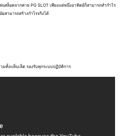
เลือกเล่นสล็อตจากค่าย PG SLOT เพียงแต่หนึ่งอาทิตย์ก็สามารถทำกำไร
วินัยสามารถสร้างกำไรจริงได้
 รวมทั้งแท็บเล็ต รองรับทุกระบบปฏิบัติการ