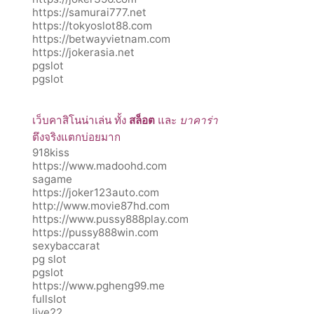
https://samurai777.net
https://tokyoslot88.com
https://betwayvietnam.com
https://jokerasia.net
pgslot
pgslot
เว็บคาสิโนน่าเล่น ทั้ง
สล็อต
และ
บาคาร่า
ตึงจริงแตกบ่อยมาก
918kiss
https://www.madoohd.com
sagame
https://joker123auto.com
http://www.movie87hd.com
https://www.pussy888play.com
https://pussy888win.com
sexybaccarat
pg slot
pgslot
https://www.pgheng99.me
fullslot
live22