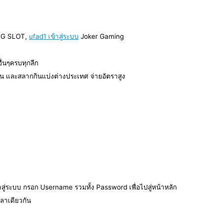
 PG SLOT,
ufad1 เข้าสู่ระบบ
Joker Gaming
่นๆครบทุกลีก
้น และสลากกินแบ่งต่างประเทศ จ่ายอัตราสูง
้าสู่ระบบ กรอก Username รวมทั้ง Password เพื่อไปสู่หน้าหลัก
ลาเดียวกัน