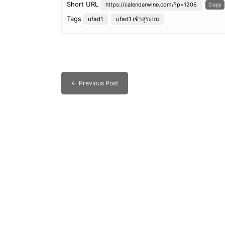
Short URL
https://calendarwine.com/?p=1206
Copy
Tags
ufad1
ufad1 เข้าสู่ระบบ
←
Previous Post