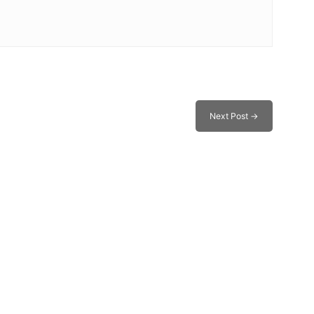
Next Post
→