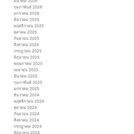
มีนาคม 2026
กุมภาพันธ์ 2026
มกราคม 2026
ธันวาคม 2025
พฤศจิกายน 2025
ตุลาคม 2025
กันยายน 2025
สิงหาคม 2025
กรกฎาคม 2025
มิถุนายน 2025
พฤษภาคม 2025
เมษายน 2025
มีนาคม 2025
กุมภาพันธ์ 2025
มกราคม 2025
ธันวาคม 2024
พฤศจิกายน 2024
ตุลาคม 2024
กันยายน 2024
สิงหาคม 2024
กรกฎาคม 2024
มิถุนายน 2024