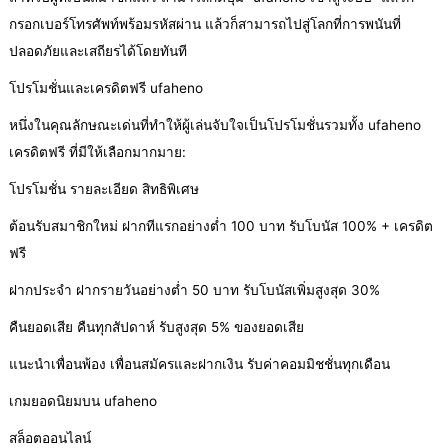
กรอกเบอร์โทรศัพท์พร้อมรหัสผ่าน แล้วก็สามารถไปสู่โลกที่การพนันที่
ปลอดภัยและเสถียรได้โดยทันที
โปรโมชั่นและเครดิตฟรี ufaheno
หนึ่งในคุณลักษณะเด่นที่ทำให้ผู้เล่นจับใจเป็นโปรโมชั่นรวมทั้ง ufaheno
เครดิตฟรี ที่มีให้เลือกมากมาย:
โปรโมชั่น รายละเอียด สิทธิพิเศษ
ต้อนรับสมาชิกใหม่ ฝากทีแรกอย่างต่ำ 100 บาท รับโบนัส 100% + เครดิต
ฟรี
ฝากประจำ ฝากรายวันอย่างต่ำ 50 บาท รับโบนัสเพิ่มสูงสุด 30%
คืนยอดเสีย คืนทุกสัปดาห์ รับสูงสุด 5% ของยอดเสีย
แนะนำเพื่อนพ้อง เพื่อนสมัครและฝากเงิน รับค่าคอมมิชชั่นทุกเดือน
เกมยอดนิยมบน ufaheno
สล็อตออนไลน์