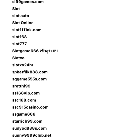
sl99games.com
Slot
slot auto
Slot Online
slot1111ok.com
slot168
slot777
Slotgame666 เข้าสู่ระบบ
Slotxo
slotxo24hr
spbetflik888.com
sqgame555s.com
sretthi99
ss168vip.com
ssc168.com
ssc915casino.com
ssgame666
starrich99.com
sudyod888s.com
sunny9999club.net