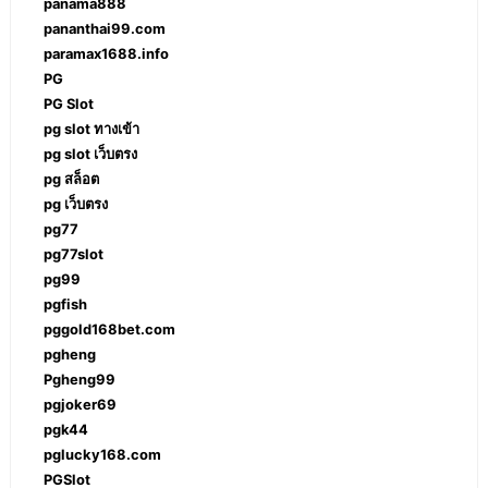
panama888
pananthai99.com
paramax1688.info
PG
PG Slot
pg slot ทางเข้า
pg slot เว็บตรง
pg สล็อต
pg เว็บตรง
pg77
pg77slot
pg99
pgfish
pggold168bet.com
pgheng
Pgheng99
pgjoker69
pgk44
pglucky168.com
PGSlot