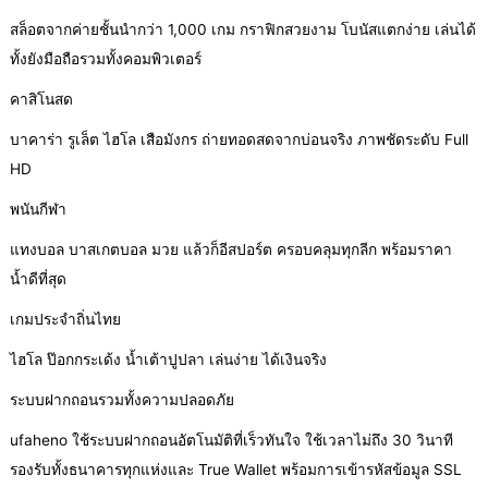
สล็อตจากค่ายชั้นนำกว่า 1,000 เกม กราฟิกสวยงาม โบนัสแตกง่าย เล่นได้
ทั้งยังมือถือรวมทั้งคอมพิวเตอร์
คาสิโนสด
บาคาร่า รูเล็ต ไฮโล เสือมังกร ถ่ายทอดสดจากบ่อนจริง ภาพชัดระดับ Full
HD
พนันกีฬา
แทงบอล บาสเกตบอล มวย แล้วก็อีสปอร์ต ครอบคลุมทุกลีก พร้อมราคา
น้ำดีที่สุด
เกมประจำถิ่นไทย
ไฮโล ป๊อกกระเด้ง น้ำเต้าปูปลา เล่นง่าย ได้เงินจริง
ระบบฝากถอนรวมทั้งความปลอดภัย
ufaheno ใช้ระบบฝากถอนอัตโนมัติที่เร็วทันใจ ใช้เวลาไม่ถึง 30 วินาที
รองรับทั้งธนาคารทุกแห่งและ True Wallet พร้อมการเข้ารหัสข้อมูล SSL