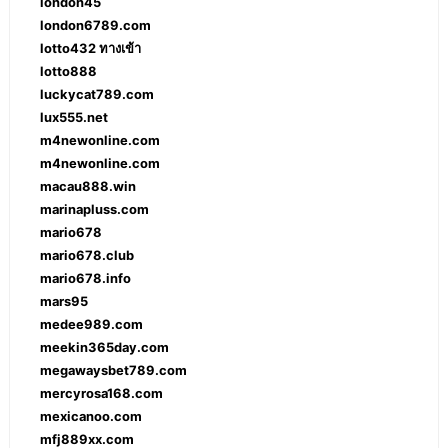
london45
london6789.com
lotto432 ทางเข้า
lotto888
luckycat789.com
lux555.net
m4newonline.com
m4newonline.com
macau888.win
marinapluss.com
mario678
mario678.club
mario678.info
mars95
medee989.com
meekin365day.com
megawaysbet789.com
mercyrosa168.com
mexicanoo.com
mfj889xx.com