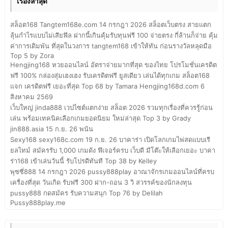
เรื่องล่าสุด
สล็อต168 Tangtem168e.com 14 กรกฎา 2026 สล็อตเว็บตรง สายแตก
ลุ้นกำไรแบบไม่เสียฟีล ฝากนี้เกินคุ้มรับทุนฟรี 100 จ่ายตรง กี่ล้านก็จ่าย คุ้ม
ค่าการเดิมพัน ที่สุดในวงการ tangtem168 เข้าให้ทัน ก่อนรางวัลหลุดมือ
Top 5 by Zora
Hengjing168 หวยออนไลน์ อัตราจ่ายมากที่สุด ของไทย โปรโมชั่นเครดิต
ฟรี 100% กล่องสุ่มเฮงเฮง รับเครดิตฟรี ยูสเดียว เล่นได้ทุกเกม สล็อต168
แจก เครดิตฟรี เยอะที่สุด Top 68 by Tamara Hengjing168d.com 6
สิงหาคม 2569
เว็บใหญ่ jinda888 เวปไซต์แตกง่าย สล็อต 2026 รวมทุกเรื่องที่ควรรู้ก่อน
เล่น พร้อมเทคนิคเลือกเกมยอดนิยม ใหม่ล่าสุด Top 3 by Grady
jin888.asia 15 ก.ย. 26 พนัน
Sexy168 sexy168c.com 19 ก.ย. 26 บาคาร่า เปิดโลกเกมไพ่สดแบบเรี
ยลไทม์ สมัครรับ 1,000 เกมดัง ฟีเจอร์ครบ เว็บดี มีโต๊ะให้เลือกเยอะ บาคา
ร่า168 เข้าเล่นวันนี้ รับโปรดีทันที Top 38 by Kelley
พุซซี่888 14 กรกฎา 2026 pussy888play อาณาจักรเกมออนไลน์ที่ครบ
เครื่องที่สุด วันเกิด รับฟรี 300 ฝาก-ถอน 3 วิ สวรรค์ของนักลงทุน
pussy888 กดสมัคร รับความสนุก Top 76 by Delilah
Pussy888play.me