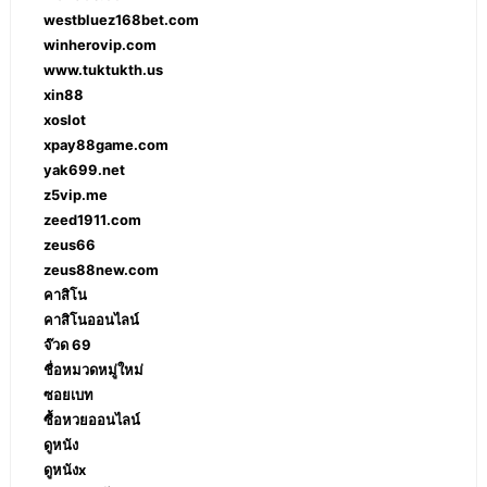
westbluez168bet.com
winherovip.com
www.tuktukth.us
xin88
xoslot
xpay88game.com
yak699.net
z5vip.me
zeed1911.com
zeus66
zeus88new.com
คาสิโน
คาสิโนออนไลน์
จ๊วด 69
ชื่อหมวดหมู่ใหม่
ซอยเบท
ซื้อหวยออนไลน์
ดูหนัง
ดูหนังx