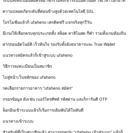
ระบบลงทะเบียนสมัครสมาชิกรวมทั้งเข้าระบบอัตโนมัติ ใช้เวลาไม่กี่นาที
ความปลอดภัยระดับที่ค่อนข้างสูงด้วยเทคโนโลยี SSL
โปรโมชั่นแล้วก็ ufaheno เครดิตฟรี แจกจริงทุกวี่วัน
มีเกมให้เลือกครบทุกประเภททั้ง สล็อต คาสิโนสด กีฬา รวมทั้งเกมท้องถิ่น
ฝากถอนอัตโนมัติ เร็วทันใจ รองรับทั้งยังธนาคารและ True Wallet
แนวทางสมัครแล้วก็เข้าสู่ระบบ ufaheno
วิธีการลงทะเบียนเป็นสมาชิก
ไปสู่หน้าเว็บหลักของ ufaheno
กดเลือกรายการอาหาร “ufaheno สมัคร”
กรอกข้อมูล ดังเช่น เบอร์โทรศัพท์ รหัสผ่าน และก็การันตี OTP
ล็อกอินเข้าระบบแล้วก็เริ่มการเดิมพันได้ในทันที
แนวทางเข้าระบบ
สำหรับผู้ที่เป็นสมาชิกแล้ว สามารถกดปุ่ม “ufaheno เข้าสู่ระบบ” แล้วก็