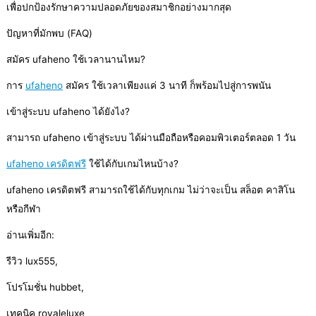
เพื่อปกป้องรักษาความปลอดภัยของสมาชิกอย่างมากสุด
ปัญหาที่มักพบ (FAQ)
สมัคร ufaheno ใช้เวลานานไหม?
การ
ufaheno
สมัคร ใช้เวลาเพียงแค่ 3 นาที ก็พร้อมไปสู่การพนัน
เข้าสู่ระบบ ufaheno ได้ยังไง?
สามารถ ufaheno เข้าสู่ระบบ ได้ผ่านมือถือหรือคอมพิวเตอร์ตลอด 1 วัน
ufaheno เครดิตฟรี
ใช้ได้กับเกมไหนบ้าง?
ufaheno เครดิตฟรี สามารถใช้ได้กับทุกเกม ไม่ว่าจะเป็น สล็อต คาสิโน
หรือกีฬา
อ่านเพิ่มอีก:
รีวิว lux555,
โปรโมชั่น hubbet,
เทคนิค royaleluxe